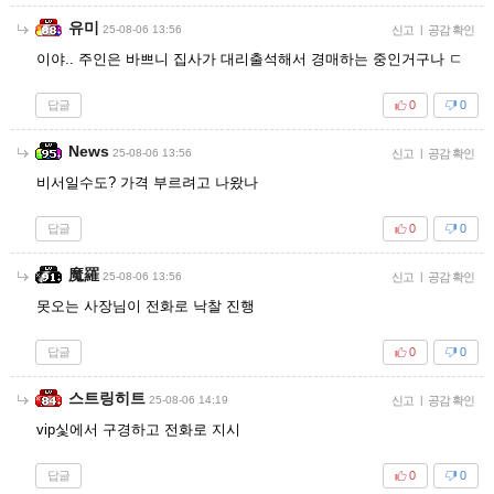
유미
25-08-06 13:56
신고
|
공감 확인
이야.. 주인은 바쁘니 집사가 대리출석해서 경매하는 중인거구나 ㄷ
답글
0
0
News
25-08-06 13:56
신고
|
공감 확인
비서일수도? 가격 부르려고 나왔나
답글
0
0
魔羅
25-08-06 13:56
신고
|
공감 확인
못오는 사장님이 전화로 낙찰 진행
답글
0
0
스트링히트
25-08-06 14:19
신고
|
공감 확인
vip싳에서 구경하고 전화로 지시
답글
0
0