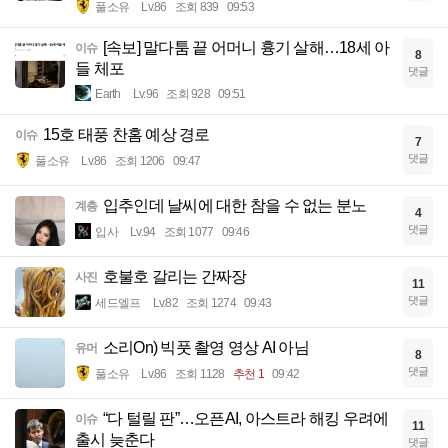
풀소유
Lv.86
조회 839
09:53
[속보] 말다툼 끝 어머니 흉기 살해…18세 아
이슈
8
들 체포
댓글
Earth
Lv.96
조회 928
09:51
15호 태풍 찬홈 예상 경로
이슈
7
댓글
풀소유
Lv.86
조회 1206
09:47
입추인데 날씨에 대한 참을 수 없는 분노
계층
4
댓글
입사
Lv.94
조회 1077
09:46
호불호 갈리는 간짜장
사진
11
댓글
세드엘프
Lv.82
조회 1274
09:43
소리On) 빅풋 촬영 영상 AI 아님
유머
8
댓글
풀소유
Lv.86
조회 1128
추천 1
09:42
“다 털릴 판”…오픈AI, 아스트라 해킹 우려에
이슈
11
출시 늦춘다
댓글