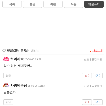
목록
본문
이전
다음
댓글쓰기
댓글
(26)
등록순
|
최신순
새로고침
하이리슥
25-08-06 13:52
신고
|
공감 확인
알수 없는 세계구만..
답글
0
0
사랑방손님
25-08-06 13:53
신고
|
공감 확인
일본인가
답글
1
0