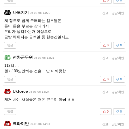
답글
0
0
나도지기
25-08-06 14:20
신고
|
공감 확인
저 정도도 쉽게 구매하는 갑부들은
돈이 돈을 부르는 상태라서
우리가 생각하는거 이상으로
금방 채워지는 금액일 듯 한순간일지도
답글
0
0
전차군무원
25-08-06 14:21
신고
|
공감 확인
112억 ...
원가100도안하는 것을... 난 이해못함..
답글
0
0
Ukforce
25-08-06 14:24
신고
|
공감 확인
저거 사는 사람들은 저돈 큰돈이 아님 ㅎㅎ
답글
0
0
크라이얀
25-08-06 14:31
신고
|
공감 확인