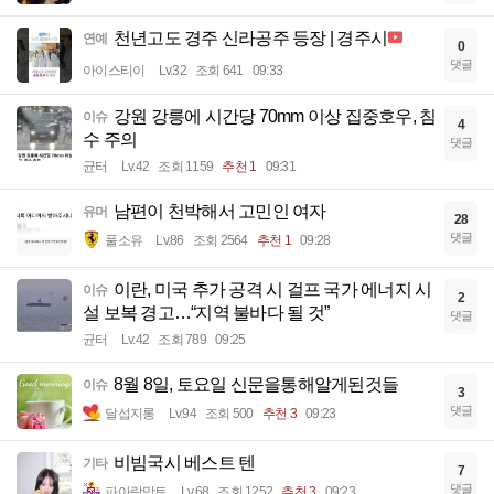
천년고도 경주 신라공주 등장 | 경주시
연예
0
댓글
아이스티이
Lv.32
조회 641
09:33
강원 강릉에 시간당 70mm 이상 집중호우, 침
이슈
4
수 주의
댓글
균터
Lv.42
조회 1159
추천 1
09:31
남편이 천박해서 고민인 여자
유머
28
댓글
풀소유
Lv.86
조회 2564
추천 1
09:28
이란, 미국 추가 공격 시 걸프 국가 에너지 시
이슈
2
설 보복 경고…“지역 불바다 될 것”
댓글
균터
Lv.42
조회 789
09:25
8월 8일, 토요일 신문을통해알게된것들
이슈
3
댓글
달섭지롱
Lv.94
조회 500
추천 3
09:23
비빔국시 베스트 텐
기타
7
댓글
파아랑망토
Lv.68
조회 1252
추천 3
09:23