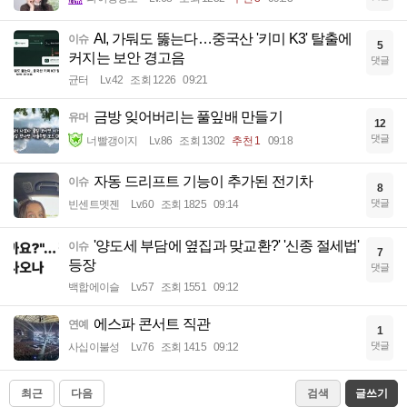
AI, 가둬도 뚫는다…중국산 '키미 K3' 탈출에
이슈
5
커지는 보안 경고음
댓글
균터
Lv.42
조회 1226
09:21
금방 잊어버리는 풀잎배 만들기
유머
12
댓글
너빨갱이지
Lv.86
조회 1302
추천 1
09:18
자동 드리프트 기능이 추가된 전기차
이슈
8
댓글
빈센트멧젠
Lv.60
조회 1825
09:14
'양도세 부담에 옆집과 맞교환?' '신종 절세법'
이슈
7
등장
댓글
백합에이슬
Lv.57
조회 1551
09:12
에스파 콘서트 직관
연예
1
댓글
사십이불성
Lv.76
조회 1415
09:12
최근
다음
검색
글쓰기