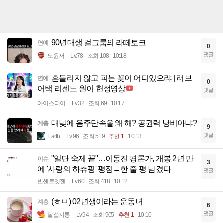
90년대생 걸그룹의 라떼토크
연예
0
댓글
노윤서
Lv.78
조회 108
10:18
흔들리지 않고 피는 꽃이 어디있으랴 | 러브
연예
0
어택 리센느 원이 헌정영상
댓글
아이스티이
Lv.32
조회 69
10:17
대낮에 음주단속을 왜 해? 공권력 낭비아냐?
계층
9
댓글
Earth
Lv.96
조회 519
추천 1
10:13
"일단 숙제 끝"…이동진 평론가, 개봉 2년 만
이슈
3
에 '사랑의 하츄핑' 평점→한 줄 평 남겼다
댓글
빈센트멧젠
Lv.60
조회 418
10:12
(ㅎㅂ) 02년생이라는 운동녀
계층
6
댓글
달섭지롱
Lv.94
조회 905
추천 1
10:10