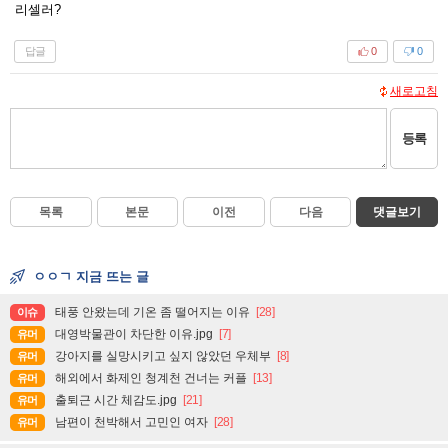
리셀러?
답글
0
0
새로고침
등록
목록
본문
이전
다음
댓글보기
ㅇㅇㄱ 지금 뜨는 글
태풍 안왔는데 기온 좀 떨어지는 이유
[28]
이슈
대영박물관이 차단한 이유.jpg
[7]
유머
강아지를 실망시키고 싶지 않았던 우체부
[8]
유머
해외에서 화제인 청계천 건너는 커플
[13]
유머
출퇴근 시간 체감도.jpg
[21]
유머
남편이 천박해서 고민인 여자
[28]
유머