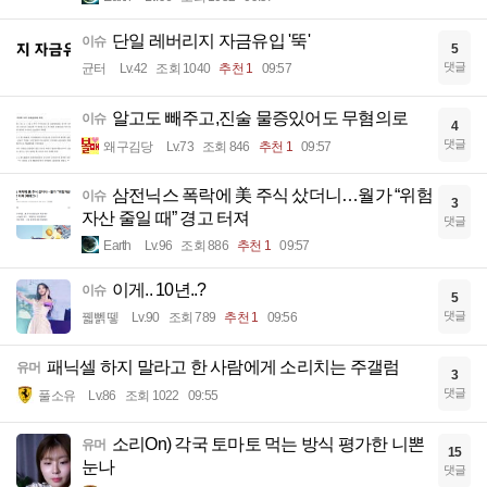
단일 레버리지 자금유입 '뚝'
이슈
5
댓글
균터
Lv.42
조회 1040
추천 1
09:57
알고도 빼주고,진술 물증있어도 무혐의로
이슈
4
댓글
왜구김당
Lv.73
조회 846
추천 1
09:57
삼전닉스 폭락에 美 주식 샀더니…월가 “위험
이슈
3
자산 줄일 때” 경고 터져
댓글
Earth
Lv.96
조회 886
추천 1
09:57
이게.. 10년..?
이슈
5
댓글
꿻뻵뗗
Lv.90
조회 789
추천 1
09:56
패닉셀 하지 말라고 한 사람에게 소리치는 주갤럼
유머
3
댓글
풀소유
Lv.86
조회 1022
09:55
소리On) 각국 토마토 먹는 방식 평가한 니뽄
유머
15
눈나
댓글