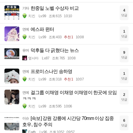
한중일 노벨 수상자 비교
기타
4
댓글
치킨
Lv.99
조회 615
10:10
에스파 윈터
연예
1
댓글
치킨
Lv.99
조회 403
추천 1
10:08
덕후들 다 긁혔다는 뉴스
유머
9
댓글
옆사마
Lv.87
조회 765
10:08
프로미스나인 송하영
연예
1
댓글
치킨
Lv.99
조회 318
추천 1
10:07
걸그룹 이채영 이채영 이채영이 한곳에 모임
연예
2
ㅋㅋㅋ
댓글
치킨
Lv.99
조회 595
10:06
[속보] 강원 강릉에 시간당 70mm 이상 집중
이슈
6
호우, 침수 주의
댓글
Earth
Lv.96
조회 1052
09:57