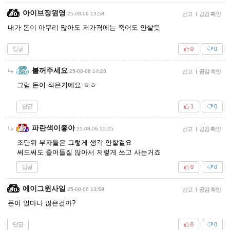
아이브장원영
25-08-06 13:58
신고
|
공감 확인
내가 돈이 아무리 많아도 저가격에는 죽어도 안살듯
답글
0
0
불꺼주세요
25-08-06 14:26
신고
|
공감 확인
그럼 돈이 적은거에요 ㅎㅎ
답글
1
0
파란색이좋아
25-08-06 15:25
신고
|
공감 확인
조단위 부자들은 그렇게 생각 안할걸요
써도써도 줄어들질 않아서 저렇게 쓰고 사는거죠
답글
0
0
에이그윈사일
25-08-06 13:59
신고
|
공감 확인
돈이 얼마나 많은걸까?
답글
0
0