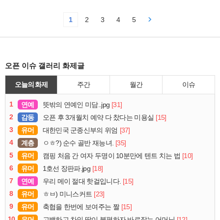
1
2
3
4
5
오픈 이슈 갤러리 화제글
오늘의 화제
주간
월간
이슈
1
연예
[31]
뜻밖의 연예인 미담..jpg
2
감동
[15]
오픈 후 3개월치 예약 다 찼다는 미용실
3
유머
[37]
대한민국 군종신부의 위엄
4
계층
[35]
ㅇㅎ?) 순수 골반 재능녀.
5
유머
[10]
캠핑 처음 간 여자 두명이 10분만에 텐트 치는 법
6
유머
[18]
1호선 장판파.jpg
7
연예
[15]
우리 메이 절대 핫걸입니다.
8
유머
[23]
ㅎㅂ) 미니스커트
9
유머
[15]
축협을 한번에 보여주는 짤
10
유머
[12]
고백하고 차인 딸이 불평하자 바로잡는 어머님