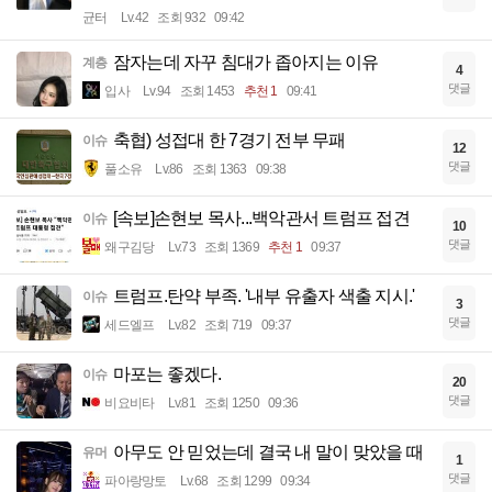
균터
Lv.42
조회 932
09:42
잠자는데 자꾸 침대가 좁아지는 이유
계층
4
댓글
입사
Lv.94
조회 1453
추천 1
09:41
축협) 성접대 한 7경기 전부 무패
이슈
12
댓글
풀소유
Lv.86
조회 1363
09:38
[속보]손현보 목사...백악관서 트럼프 접견
이슈
10
댓글
왜구김당
Lv.73
조회 1369
추천 1
09:37
트럼프.탄약 부족. '내부 유출자 색출 지시.'
이슈
3
댓글
세드엘프
Lv.82
조회 719
09:37
마포는 좋겠다.
이슈
20
댓글
비요비타
Lv.81
조회 1250
09:36
아무도 안 믿었는데 결국 내 말이 맞았을 때
유머
1
댓글
파아랑망토
Lv.68
조회 1299
09:34