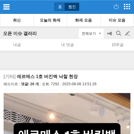
홈
웹진
최신
오늘의 화제
화제 모음
이슈 모음
오픈 이슈 갤러리
전체보기
공
검
글
지
색
내글
내 댓글
10추글
on/off
쓰
기
[기타]
에르메스 1호 버킨백 낙찰 현장
레드미르
댓글: 26 개
조회:
7292
2025-08-06 13:51:26