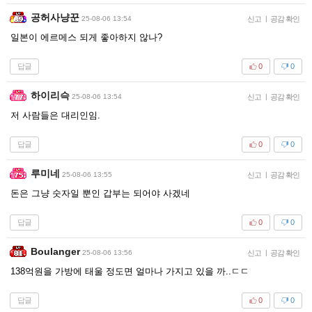
공허사냥꾼
25-08-06 13:54
신고
|
공감 확인
일본이 에르메스 되게 좋아하지 않나?
답글
0
0
하이리슥
25-08-06 13:54
신고
|
공감 확인
저 사람들은 대리인임.
답글
0
0
루미네
25-08-06 13:55
신고
|
공감 확인
돈은 그냥 숫자일 뿐인 갑부는 되어야 사겠네
답글
0
0
Boulanger
25-08-06 13:56
신고
|
공감 확인
138억원을 가방에 태울 정도면 얼마나 가지고 있을 까..ㄷㄷ
답글
0
0