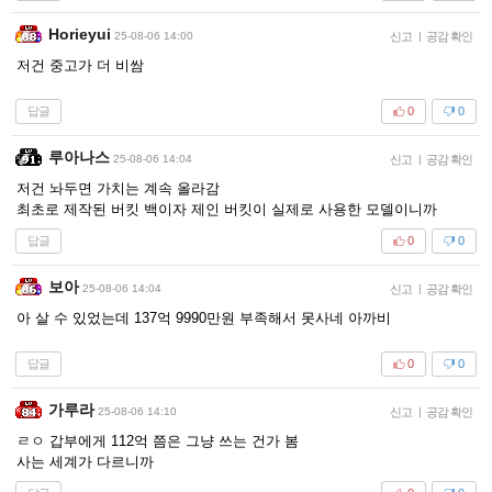
Horieyui
25-08-06 14:00
신고
|
공감 확인
저건 중고가 더 비쌈
답글
0
0
루아나스
25-08-06 14:04
신고
|
공감 확인
저건 놔두면 가치는 계속 올라감
최초로 제작된 버킷 백이자 제인 버킷이 실제로 사용한 모델이니까
답글
0
0
보아
25-08-06 14:04
신고
|
공감 확인
아 살 수 있었는데 137억 9990만원 부족해서 못사네 아까비
답글
0
0
가루라
25-08-06 14:10
신고
|
공감 확인
ㄹㅇ 갑부에게 112억 쯤은 그냥 쓰는 건가 봄
사는 세계가 다르니까