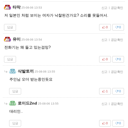
타막
25-08-06 13:53
신고
|
공감 확인
저 일본인 처럼 보이는 여자가 낙찰된건가요? 소리를 못들어서.
답글
0
0
유미
25-08-06 13:54
신고
|
공감 확인
전화기는 왜 들고 있는검밍?
답글
0
0
삭발토끼
25-08-06 13:55
신고
|
공감 확인
주인님 오더 받는중인듯요
답글
1
0
로이드2nd
25-08-06 13:55
신고
|
공감 확인
대리인..
답글
0
0