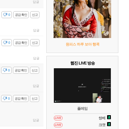
9
캡틴 츠바사 2 월드 파이터즈
답글
감
0
공감 확인
신고
10
레고 배트맨: 레거시 오브 더 다크 나이트
답글
감
0
공감 확인
신고
원피스 하루 보아 행콕
답글
웹진 LIVE 방송
감
0
공감 확인
신고
답글
감
0
공감 확인
신고
플레임
쌍베
LIVE
답글
크캣
LIVE