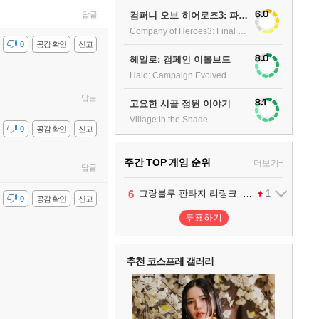
6.0
컴퍼니 오브 히어로즈3: 파이널 스탠드
답글
Company of Heroes3: Final stand
감
0
공감 확인
신고
8.0
헤일로: 캠페인 이볼브드
Halo: Campaign Evolved
답글
8.1
고요한 시골 정원 이야기
Village in the Shade
감
0
공감 확인
신고
주간 TOP 게임 순위
더보기+
답글
1
2
3
4
5
6
팰월드
프로야구스피리츠2026
드래곤소드 : 어웨이크닝
블라인드 삼국
어쌔신 크리드: 블랙 플래그 리싱크드
그랑블루 판타지 리링크 - 엔드리스 라그나로크
1
2
2
1
1
감
0
공감 확인
신고
투표하기
7
리듬 천국 미라클 스타즈
2
추천 코스프레 갤러리
8
헤일로: 캠페인 이볼브드
2