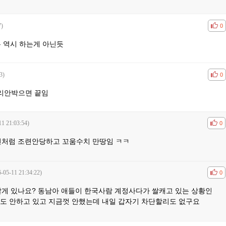
7)
공감
비공
0
은 역시 하는게 아닌듯
3)
공감
비공
0
리안박으면 끝임
11 21:03:54)
공감
비공
0
전처럼 조련안당하고 꼬움수치 만땅임 ㅋㅋ
-05-11 21:34:22)
공감
비공
0
게 있나요? 동남아 애들이 한국사람 계정사다가 쌀캐고 있는 상황인
단도 안하고 있고 지금껏 안했는데 내일 갑자기 차단할리도 없구요