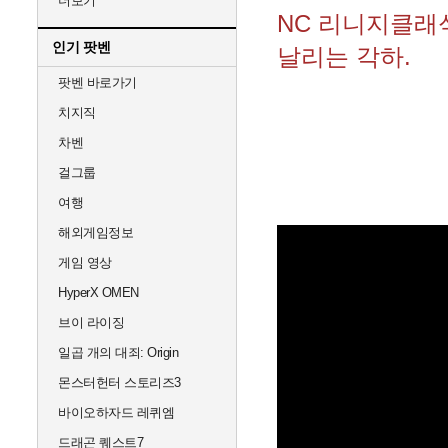
더보기
NC 리니지클래
인기 팟벤
날리는 각하.
팟벤 바로가기
치지직
차벤
걸그룹
여행
해외게임정보
게임 영상
HyperX OMEN
브이 라이징
일곱 개의 대죄: Origin
몬스터헌터 스토리즈3
바이오하자드 레퀴엠
드래곤 퀘스트7