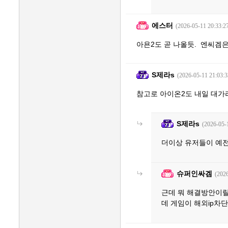
에스터
(2026-05-11 20:33:2
아욘2도 곧 나올듯. 엔씨겜
S제라s
(2026-05-11 21:03:3
참고로 아이온2도 내일 대가
S제라s
(2026-05-
더이상 유저들이 예
슈퍼인싸겜
(2026
근데 뭐 해결방안이랄
데 게임이 해외ip차