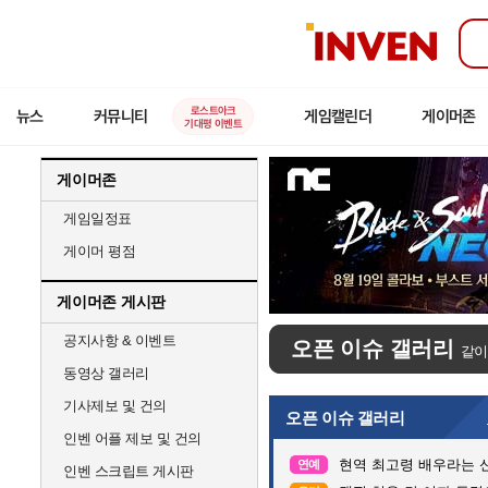
인
벤
로스트아크
뉴스
커뮤니티
게임캘린더
게이머존
기대평 이벤트
게이머존
게임일정표
게이머 평점
게이머존 게시판
공지사항 & 이벤트
오픈 이슈 갤러리
같이
동영상 갤러리
기사제보 및 건의
오픈 이슈 갤러리
인벤 어플 제보 및 건의
현역 최고령 배우라는 신
연예
인벤 스크립트 게시판