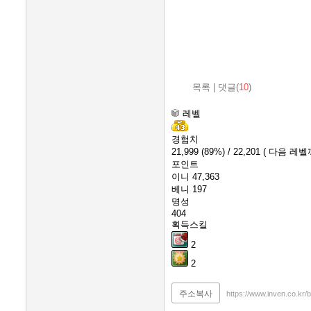
목록
|
댓글(
10
)
레벨
경험치
21,999
(89%)
/ 22,201
( 다음 레벨까
포인트
이니
47,363
베니
197
명성
404
획득스킬
2
2
주소복사
https://www.inven.co.kr