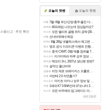
오늘의 팟벤
오늘의 핫벤
7월~8월 부산-단양-충주-울진 다녀왔어요~
여행
60프레임 나오는데 정상일까요?
레퀴엠
스팸신고
추천 확인
모든 엘리트 골렘 위치 공략 (30개) - 방랑 결투가
비스트
선녀바위해수욕장
여행
8월 28일 넷플릭스에서 예고편 공개 예정
GTA6
명조 공식 이모티콘 이벤트 진행해봤습니다! 참여부터 추첨까지????
명조
중국 CXMT, D램 매출 점유율 7%…글로벌 4위로 부상
해외겜
카가미하라 하루 성우 정보 및 주요 필모
아스오라
메모리 3사, 2027년 생산분 완판?
해외겜
설악산 울산바위
여행
리밋 제로 브레이커스 프롤로그 테스트 후기 영상 업로드
섭컬겜
아반테 2.0 자연흡기?
차벤
아키츠 아키나 성우 정보 및 주요 필모
아스오라
1세대 K7 3.5NA인데 LF쏘나타 2.0NA 기변하면 유류비 절약이 얼마나 될까요..?
차벤
모든 바우에라 업그레이드 아이템 획득 위치 공략 (89개)
비스트
새로고침