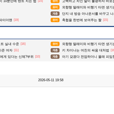
이 10분만에 텐트 치는 법
[15]
고백하고 차인 딸이 불평하자 바로
유머
외향형 딸래미와 비행기 타면 생기는
유머
단지 내 방송 아나운서를 바꾸고 나서 집중도가 확 올라갔다는 한
계층
삼파이더맨
[19]
축협을 한번에 보여주는 짤
[15]
유머
트 실내 수준
[16]
외향형 딸래미와 비행기 타면 생기는
유머
아준 여자
[11]
키 차이나는 여친의 싸움 대처법
[1
계층
아에게 있다는 신체?부위
[10]
아기 갖겠다 전업하더니 몰래 피임한 
계층
2026-05-11 19:58