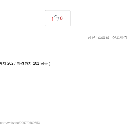
0
공유
스크랩
신고하기
지 202 / 마격까지 101 남음 )
/board/webzine/2097/2660653