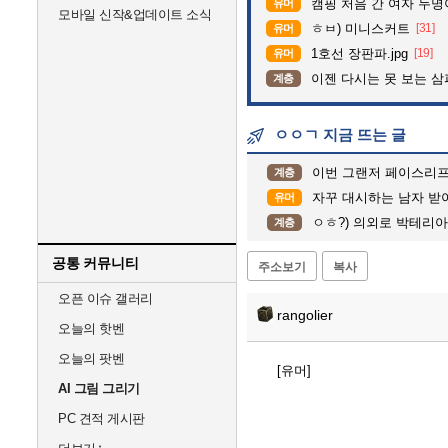
캠핑 처음 간 여자 두명
유머
모바일 신작&업데이트 소식
ㅎㅂ) 미니스커트
[31]
유머
1호선 장판파.jpg
[19]
유머
이젠 다시는 못 보는 
계층
ㅇㅇㄱ 지금 뜨는 글
이번 그랜저 페이스리프
계층
자꾸 대시하는 남자 받
유머
ㅇㅎ?) 의외로 박테리
계층
공통 커뮤니티
주소보기
복사
오픈 이슈 갤러리
rangolier
오늘의 핫벤
오늘의 팟벤
[유머]
AI 그림 그리기
PC 견적 게시판