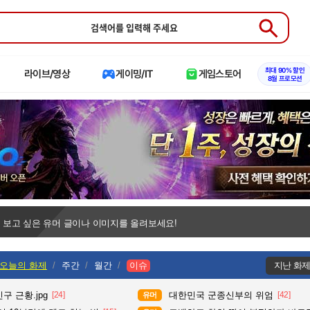
Submit
최대 90% 할인
라이브/영상
게이밍/IT
게임스토어
8월 프로모션
 보고 싶은 유머 글이나 이미지를 올려보세요!
오늘의 화제
주간
월간
이슈
지난 화
구 근황.jpg
[24]
대한민국 군종신부의 위엄
[42]
유머