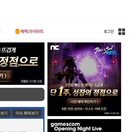
혜택.아이마트
로그인
인
벤
전
체
사
이
트
맵
제보기
이슈 화제보기
인
벤
배