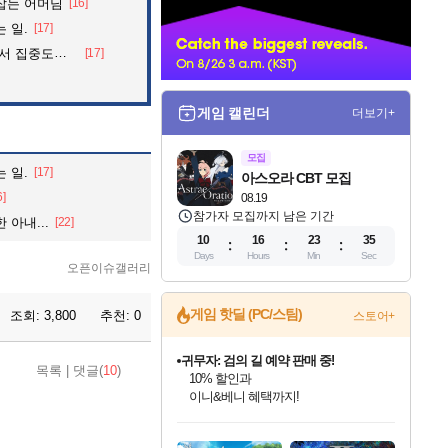
잡는 어머님
[16]
너
 일.
[17]
 아파트의 안내방송
[17]
게임 캘린더
더보기+
모집
 일.
[17]
아스오라 CBT 모집
6]
08.19
참가자 모집까지 남은 기간
아내...
[22]
10
16
23
35
Days
Hours
Min
Sec
오픈이슈갤러리
게임 핫딜 (PC/스팀)
조회:
3,800
추천:
0
스토어+
귀무자: 검의 길 예약 판매 중!
목록
|
댓글(
10
)
10% 할인과
이니&베니 혜택까지!
인벤게임즈 8월 특별 할인!
드래곤소드: 어웨이크닝 입점!
문명 7 특별 할인!
마블 투혼 파이팅 소울즈 정식출시!
비스트 오브 리인카네이션 정식 출시!
커세어 코브 출시 기념 할인!
더 렐릭 퍼스트 가디언 정식 출시
베데스다 40주년 기념 할인 중!
캡콤 프렌차이즈 할인 진행 중!
캡콤 일부 상품 상시 할인
스타워즈 은하계 레이서
로블록스 기프트 카드 공식 입점
인기 퍼블리셔 모음!
스팀으로 만나는 드래곤소드!
조선&고려 DLC 출시 예정
마블 히어로 총 출동&화려한 격투!
게임프릭 신작 IP
해적'섬'을 발전시키자!
설화x하드코어 액션!
베데스다의 명작들을
몬헌, 바하 등 인기 IP를
몬헌 와일즈 & 드래곤즈 도그마2
인벤게임즈에서 10% 추가 적립
Robux를 가장 안전하고