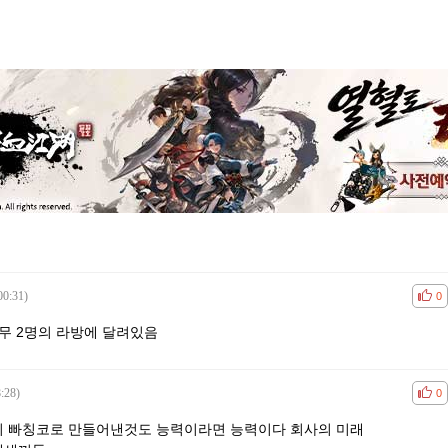
00:31)
공감
비공
0
전무 2명의 라방에 달려있음
:28)
공감
비공
0
위 빠칭코로 만들어낸것도 능력이라면 능력이다 회사의 미래