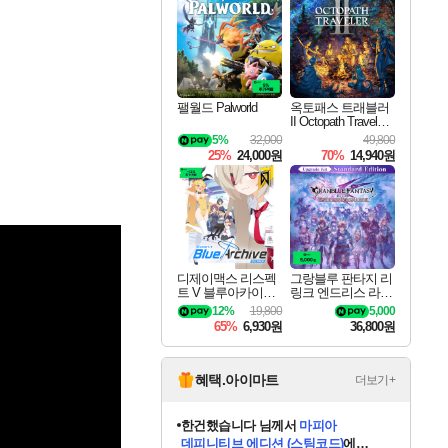
최대 90% 할인가를 만나보세요!
네이버혜택과 함께 만나보세요!
50%할인&추가 적립까지!
네이버 포인트 혜택까지!
네이버 혜택가와 함께 예약하세요!
할인&네이버혜택으로 만나보세요!
네이버페이 혜택과 만나보세요!
40주년 프로모션으로 만나보세요!
할인가에 만나보세요!
일부 에디션 상시 할인!
혜택으로 예약 판매 중
편안하게 충전하세요
팰월드 Palworld
옥토패스 트래블러
II Octopath Traveler I
I
5%
32,000
49,800
25%
24,000원
70%
14,940원
디제이맥스 리스펙
그랑블루 판타지 리
트 V 블루아카이브
링크 엔드리스 라그
팩 DJMAX RESPE
나로크 업그레이드
12%
19,800
5,000
CT V Blue Archive P
킷 Granblue Fantasy
65%
6,930원
36,800원
ack DLC
Relink Endless Ragn
arok Upgrade Kit DL
C
혜택.아이마트
더보기+
한건했습니다
님께서
마피아
데피니티브 에디션 (스팀코드)
에