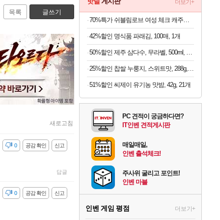
핫딜
게시판
더보기+
목록
글쓰기
70%특가 쉬블림로브 여성 체크 캐주얼 상하의 세트 안드리 GW1780, FREE, 1세트
42%할인 명식품 파래김, 100매, 1개
50%할인 제주 삼다수, 무라벨, 500ml, 40개
25%할인 찹쌀 누룽지, 스위트맛, 288g, 4개
51%할인 씨제이 유기농 맛밤, 42g, 21개
PC 견적이 궁금하다면?
새로고침
IT인벤 견적게시판
매일매일,
감
0
공감 확인
신고
인벤 출석체크!
답글
주사위 굴리고 포인트!
인벤 마블
감
0
공감 확인
신고
인벤 게임 평점
더보기+