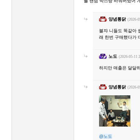
를 랜덤 박스랑 바꿔버렸어 
양념통닭
(2026-0
블쟈 니들도 똑같아 
래 한번 구매했다가 
노도
(2026-05-11 2
하지만 매출은 달달
양념통닭
(2026-0
@노도