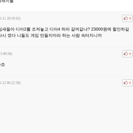
개새끼들
5-11 20:19:42)
공감
비공
0
씹새들아 디아2를 조져놓고 디아4 하러 갈꺼같냐? 23000원에 할인하길
다시 껐다 니들도 게임 만들지마라 하는 사람 속터지니까
3:40:56)
공감
비공
0
하죠
5-12 00:22:39)
공감
비공
0