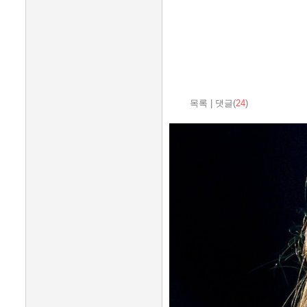
목록
|
댓글(
24
)