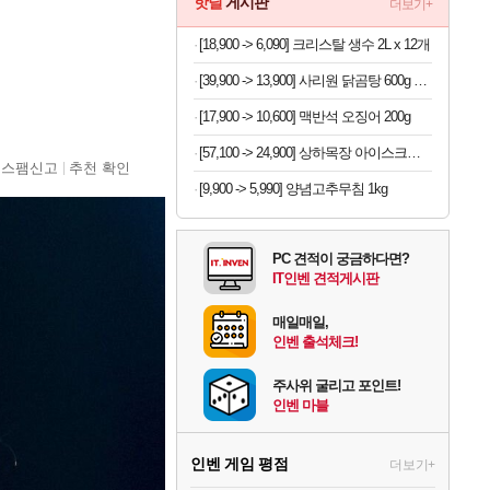
핫딜
게시판
더보기+
[18,900 -> 6,090] 크리스탈 생수 2L x 12개
[39,900 -> 13,900] 사리원 닭곰탕 600g x 4팩
[17,900 -> 10,600] 맥반석 오징어 200g
[57,100 -> 24,900] 상하목장 아이스크림 8개 (초코+프로즌그릭요거트+바이오요거트파르페)
스팸신고
추천 확인
[9,900 -> 5,990] 양념고추무침 1kg
PC 견적이 궁금하다면?
IT인벤 견적게시판
매일매일,
인벤 출석체크!
주사위 굴리고 포인트!
인벤 마블
인벤 게임 평점
더보기+