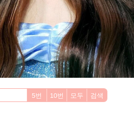
5번
10번
모두
검색