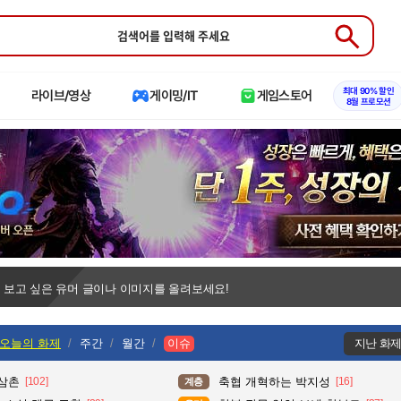
Submit
최대 90% 할인
라이브/영상
게이밍/IT
게임스토어
8월 프로모션
 보고 싶은 유머 글이나 이미지를 올려보세요!
오늘의 화제
주간
월간
이슈
지난 화
 삼촌
[102]
축협 개혁하는 박지성
[16]
계층