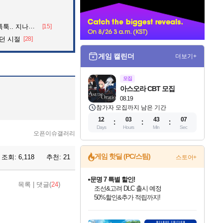
너
던 아재의 정체
[15]
던 시절
[28]
게임 캘린더
더보기+
모집
아스오라 CBT 모집
08.19
참가자 모집까지 남은 기간
12
03
43
06
Days
Hours
Min
Sec
오픈이슈갤러리
게임 핫딜 (PC/스팀)
조회:
6,118
추천:
21
스토어+
문명 7 특별 할인!
목록
|
댓글(
24
)
조선&고려 DLC 출시 예정
50%할인&추가 적립까지!
인벤게임즈 8월 특별 할인!
드래곤소드: 어웨이크닝 입점!
귀무자: 검의 길 예약 판매 중!
비스트 오브 리인카네이션 정식 출시!
커세어 코브 출시 기념 할인!
더 렐릭 퍼스트 가디언 정식 출시
베데스다 40주년 기념 할인 중!
마블 투혼 파이팅 소울즈 예약 판매 중!
캡콤 프렌차이즈 할인 진행 중!
캡콤 일부 상품 상시 할인
스타워즈 은하계 레이서
로블록스 기프트 카드 공식 입점
인기 퍼블리셔 모음!
스팀으로 만나는 드래곤소드!
10% 할인과
게임프릭 신작 IP
해적'섬'을 발전시키자!
설화x하드코어 액션!
베데스다의 명작들을
마블 히어로 총 출동&화려한 격투!
몬헌, 바하 등 인기 IP를
몬헌 와일즈 & 드래곤즈 도그마2
인벤게임즈에서 10% 추가 적립
Robux를 가장 안전하고