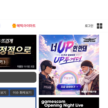
혜택.아이마트
로그인
인
벤
전
체
사
이
트
맵
제보기
이슈 화제보기
인
벤
배