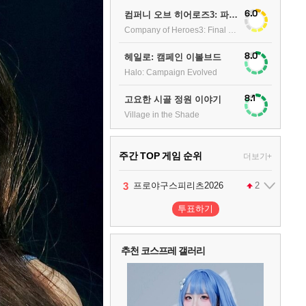
6.0
컴퍼니 오브 히어로즈3: 파이널 스탠드
Company of Heroes3: Final stand
8.0
헤일로: 캠페인 이볼브드
Halo: Campaign Evolved
8.1
고요한 시골 정원 이야기
Village in the Shade
주간 TOP 게임 순위
더보기+
1
2
3
팰월드
프로야구스피리츠2026
어쌔신 크리드: 블랙 플래그 리싱크드
1
2
4
드래곤소드 : 어웨이크닝
2
투표하기
5
블라인드 삼국
1
추천 코스프레 갤러리
6
그랑블루 판타지 리링크 - 엔드리스 라그나로크
1