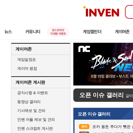
인
벤
로스트아크
뉴스
커뮤니티
게임캘린더
게이머존
기대평 이벤트
게이머존
게임일정표
게이머 평점
게이머존 게시판
공지사항 & 이벤트
오픈 이슈 갤러리
같이
동영상 갤러리
기사제보 및 건의
오픈 이슈 갤러리
인벤 어플 제보 및 건의
조카 용돈 주다가 뺏은
유머
인벤 스크립트 게시판