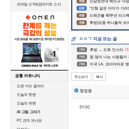
신남성연대 배인규 사망
계층
모바일 신작&업데이트 소식
“인형 같은 아이가 가라앉는데”…
감동
드래곤볼 40주년 리스
계층
후방)요즘 하나둘씩 보
계층
ㅇㅇㄱ 지금 뜨는 글
후방 ㅡ 도희 인스타
[3]
기타
땀 많이 나는 사람들이
기타
미국 LA, 코리아타운 명동
기타
공통 커뮤니티
주소보기
복사
오픈 이슈 갤러리
청정원
오늘의 핫벤
오늘의 팟벤
[이슈]
AI 그림 그리기
PC 견적 게시판