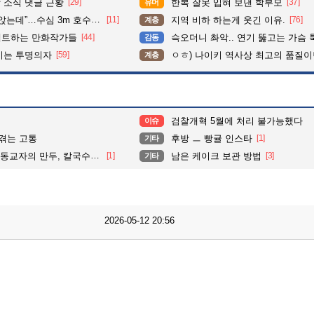
 소식 댓글 근황
[29]
한복 잘못 입혀 보낸 학부모
[37]
유머
수심 3m 호수 뛰어든 60대 의인
[11]
지역 비하 하는게 웃긴 이유.
[76]
계층
펙트하는 만화작가들
[44]
슥오더니 촤악.. 연기 뚫고는 가슴 툭툭.. 지나가
감동
이는 투명의자
[59]
ㅇㅎ) 나이키 역사상 최고의 품질이
계층
검찰개혁 5월에 처리 불가능했다
이슈
 겪는 고통
후방 ㅡ 빵귤 인스타
[1]
기타
교자의 만두, 칼국수, 콩국수
[1]
남은 케이크 보관 방법
[3]
기타
2026-05-12 20:56