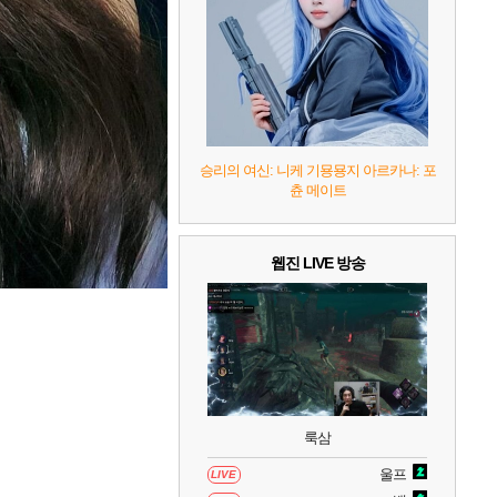
7
리듬 천국 미라클 스타즈
2
8
헤일로: 캠페인 이볼브드
2
9
캡틴 츠바사 2 월드 파이터즈
승리의 여신: 니케 기묭묭지 아르카나: 포
츈 메이트
10
레고 배트맨: 레거시 오브 더 다크 나이트
웹진 LIVE 방송
룩삼
울프
LIVE