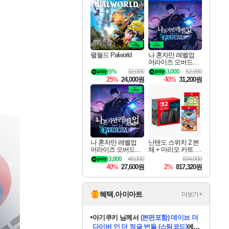
최대 90% 할인가를 만나보세요!
네이버혜택과 함께 만나보세요!
이니&베니 혜택까지!
네이버 혜택가와 함께 예약하세요!
할인&네이버혜택으로 만나보세요!
네이버페이 혜택과 만나보세요!
40주년 프로모션으로 만나보세요!
네이버 포인트 혜택까지!
할인가에 만나보세요!
일부 에디션 상시 할인!
혜택으로 예약 판매 중
편안하게 충전하세요
팰월드 Palworld
나 혼자만 레벨업
어라이즈 오버드라
이브 디럭스 에디션
5%
32,000
3,000
52,000
Solo Leveling Arise
25%
24,000원
40%
31,200원
Overdrive Deluxe Edi
tion
나 혼자만 레벨업
닌텐도 스위치 2 본
어라이즈 오버드라
체 + 마리오 카트 월
이브 Solo Leveling A
드 + 포켓몬 포코피
3,000
46,000
834,000
rise
아 번들
40%
27,600원
2%
817,320원
혜택.아이마트
더보기+
아기쿠키
님께서
(본편포함) 데이브 더
다이버 인 더 정글 번들 (스팀코드)
에