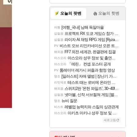
오늘의 팟벤
오늘의 핫벤
[여행_국내] 남해 독일마을
여행
프로젝트 RX 도쿄 게임쇼 참가 결정
섭컬겜
라이자 AI 채팅 RPG 게임 [RyzaChat: AI] 공개
섭컬겜
비스트 오브 리인카네이션 오픈 트레일러
PV
FF7 외전 세계관, 완결편에 집결
해외겜
아스오라 성우 정보 및 출연작 모음
아스오라
「에린」 컨셉 포스터 공개
아스오라
툼레이더 레가시 퍼즐과 함정 영상
PV
[일러스트] 자매 앨범 | 장난기 가득한 오후의 공원 (리메이크판)
명조
테스트 때는 로비에 온라인 기능이 있는데
리밋제로
스위치2판 ‘몬헌 와일즈’, 30~40fps 목표 추정
해외겜
넷마블, 신작 서브컬쳐 게임 [펄 인 블루] 티저 사이트 오픈
섭컬겜
뉴비 질문
명조
레벨업 능력치와 스킬의 상관관계
비스트
아키츠 아키나 성우 정보 및 주요 필모
아스오라
새로고침