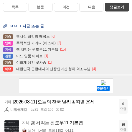
목록
본문
이전
다음
댓글보기
ㅇㅇㄱ 지금 뜨는 글
역사상 최악의 매국노
[6]
계층
폭력적인 카리나 (에스파)
[2]
연예
램 처먹는 윈도우11 기본앱
[15]
지식
어느 명품 아파트
[1]
감동
이쁘게 생긴 꽃사슴
[1]
계층
대한민국 근현대사의 산증인이신 청하 외조부님
[4]
이슈
[2026-08-11] 오늘의 전국 날씨 & 띠별 운세
기타
0
댓글
니얼굴제길
Lv.81
조회 156
05:02
램 처먹는 윈도우11 기본앱
지식
15
댓글
보아
Lv.88
조회 1192
04:11