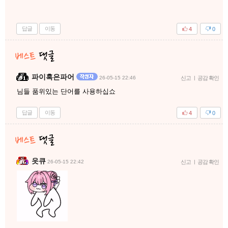
답글
이동
4
0
파이혹은파어
26-05-15 22:46
신고
|
공감 확인
님들 품위있는 단어를 사용하십쇼
답글
이동
4
0
읏큐
26-05-15 22:42
신고
|
공감 확인