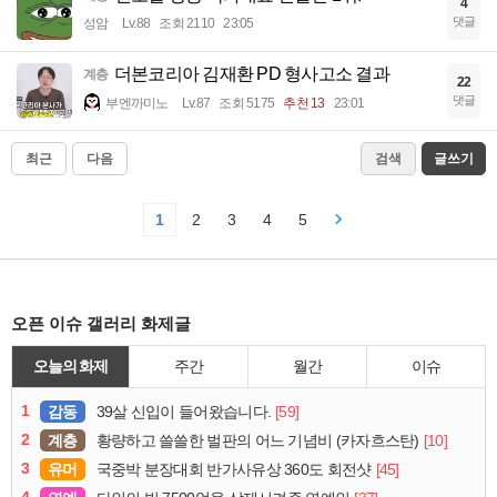
4
댓글
성암
Lv.88
조회 2110
23:05
더본코리아 김재환 PD 형사고소 결과
계층
22
댓글
부엔까미노
Lv.87
조회 5175
추천 13
23:01
최근
다음
검색
글쓰기
1
2
3
4
5
오픈 이슈 갤러리 화제글
오늘의 화제
주간
월간
이슈
1
감동
[59]
39살 신입이 들어왔습니다.
2
계층
[10]
황량하고 쓸쓸한 벌판의 어느 기념비 (카자흐스탄)
3
유머
[45]
국중박 분장대회 반가사유상 360도 회전샷