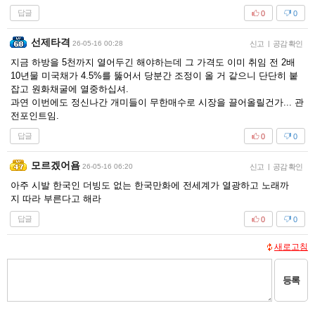
답글
0
0
선제타격
26-05-16 00:28
신고
|
공감 확인
지금 하방을 5천까지 열어두긴 해야하는데 그 가격도 이미 취임 전 2배
10년물 미국채가 4.5%를 뚫어서 당분간 조정이 올 거 같으니 단단히 붙
잡고 원화채굴에 열중하십셔.
과연 이번에도 정신나간 개미들이 무한매수로 시장을 끌어올릴건가... 관
전포인트임.
답글
0
0
모르겠어욤
26-05-16 06:20
신고
|
공감 확인
아주 시발 한국인 더빙도 없는 한국만화에 전세계가 열광하고 노래까
지 따라 부른다고 해라
답글
0
0
새로고침
등록