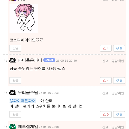
코스피이이이잇♡♡
답글
4
0
파이혹은파어
26-05-15 22:46
신고
|
공감 확인
님들 품위있는 단어를 사용하십쇼
답글
4
0
우리곰주님
26-05-15 22:49
신고
|
공감 확인
@파이혹은파어
...아 안돼
이 말이 뭔가의 스위치를 눌러버릴 것 같아;;
답글
0
0
제로섬게임
26-05-15 23:01
신고
|
공감 확인