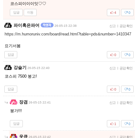
코스피이이이잇♡♡
답글
이동
4
0
파이혹은파어
26-05-15 22:38
신고
|
공감 확인
https://m.humoruniv.com/board/read.html?table=pds&number=1410347
요기서봄
답글
0
0
강슬기
26-05-15 22:40
신고
|
공감 확인
코스피 7500 붕고!
답글
0
0
장겸
26-05-15 22:41
신고
|
공감 확인
붕가!!!
답글
1
0
읏큐
26-05-15 22:42
신고
|
공감 확인