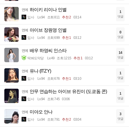
하이키 리이나 인별
연예
1
댓글
입사
Lv.94
조회 811
추천 2
03:14
아이브 장원영 인별
연예
0
댓글
입사
Lv.94
조회 699
추천 1
03:12
배우 하영씨 인스타
연예
14
댓글
딱봐도악당
Lv.49
조회 1215
추천 1
03:12
유나 (ITZY)
연예
1
댓글
입사
Lv.94
조회 676
추천 1
03:10
안무 연습하는 아이브 유진이 (도쿄돔 콘)
연예
1
댓글
입사
Lv.94
조회 745
03:06
미야오 안나
연예
3
댓글
입사
Lv.94
조회 791
추천 2
03:04