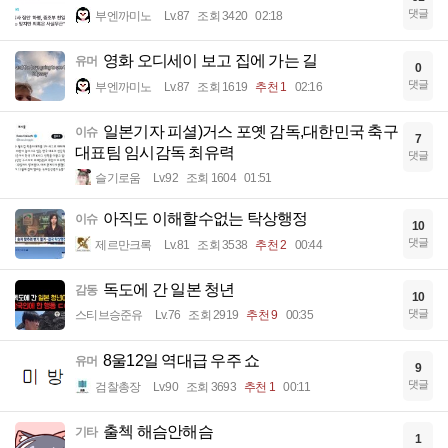
댓글
부엔까미노
Lv.87
조회 3420
02:18
영화 오디세이 보고 집에 가는 길
유머
0
댓글
부엔까미노
Lv.87
조회 1619
추천 1
02:16
일본기자 피셜)거스 포옛 감독,대한민국 축구
이슈
7
대표팀 임시감독 최유력
댓글
슬기로움
Lv.92
조회 1604
01:51
아직도 이해할수없는 탁상행정
이슈
10
댓글
제르만크록
Lv.81
조회 3538
추천 2
00:44
독도에 간 일본 청년
감동
10
댓글
스티브승준유
Lv.76
조회 2919
추천 9
00:35
8울12일 역대급 우주 쇼
유머
9
댓글
검찰총장
Lv.90
조회 3693
추천 1
00:11
출첵 해슴안해슴
기타
1