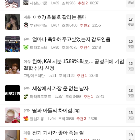
댓글
사실난라쿤
Lv.89
조회 988
추천 2
00:07
ㅇㅎ?) 호불호 갈리는 몸매
계층
17
댓글
부엔까미노
Lv.87
조회 6480
추천 2
23:55
얼마나 축하해주고싶었는지 감도안옴
유머
10
댓글
드라고노브
Lv.90
조회 4075
추천 4
23:48
한화, KAI 지분 15.89% 확보… 공정위에 기업
이슈
12
결합 심사 신청
댓글
고양이무역단
Lv.21
조회 2126
추천 1
23:48
세상에서 가장 운 없는 남자
유머
13
댓글
라라크로포드
Lv.87
조회 3499
추천 1
23:41
딸과 아들의 차이점.jpg
유머
13
댓글
달섭지롱
Lv.94
조회 3686
추천 3
23:39
전기 기사가 좋아 죽는 짤
계층
19