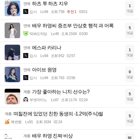
하츠 투 하츠 지우
연예
1
댓글
입사
Lv.94
조회 759
추천 1
03:01
배우 하영씨 증조부 안상호 행적 과 어록
연예
5
댓글
딱봐도악당
Lv.49
조회 1504
03:00
에스파 카리나
연예
1
댓글
입사
Lv.94
조회 952
02:57
아이브 원영
연예
0
댓글
입사
Lv.94
조회 763
02:56
가장 좋아하는 니치 선수는?
계층
5
댓글
부엔까미노
Lv.87
조회 1174
02:24
며칠전에 있었던 친한 동생의 -1.2억(주식)썰
계층
5
댓글
쾌변왕
Lv.91
조회 1634
02:24
배우 하영 진짜 비상
계층
91