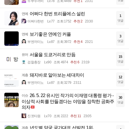
댓글
두부두꺼비
Lv.78
조회 4469
추천 1
23:31
어쩌다 한번 트리플에스 설린
연예
1
댓글
어쩌다한번
Lv.77
조회 1752
추천 2
23:30
보기좋은 연예인 커플
연예
3
댓글
부엔까미노
Lv.87
조회 3972
추천 4
23:21
서울을 도쿄거리로 만듬
유머
15
댓글
검찰총장
Lv.90
조회 4974
추천 6
23:19
돼지바로 알아보는 세대차이
계층
12
댓글
부엔까미노
Lv.87
조회 3279
23:11
26. 5. 22 유시민 작가의 이재명 대통령 평가 -
이슈
30
이상적 사회를 만들겠다는 야망을 장착한 공화주
댓글
의자
진겟타원
Lv.70
조회 2222
추천 11
23:05
년도별 양궁 국가대표 선발전 1위.
계층