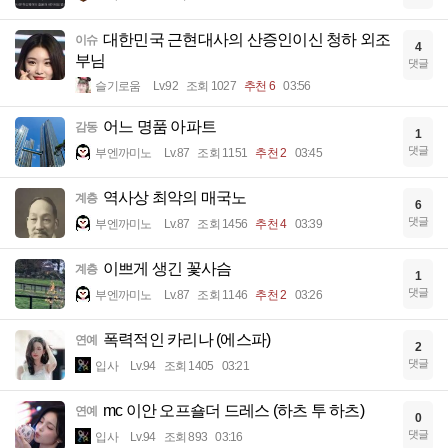
대한민국 근현대사의 산증인이신 청하 외조
이슈
4
부님
댓글
슬기로움
Lv.92
조회 1027
추천 6
03:56
어느 명품 아파트
감동
1
댓글
부엔까미노
Lv.87
조회 1151
추천 2
03:45
역사상 최악의 매국노
계층
6
댓글
부엔까미노
Lv.87
조회 1456
추천 4
03:39
이쁘게 생긴 꽃사슴
계층
1
댓글
부엔까미노
Lv.87
조회 1146
추천 2
03:26
폭력적인 카리나 (에스파)
연예
2
댓글
입사
Lv.94
조회 1405
03:21
mc 이안 오프숄더 드레스 (하츠 투 하츠)
연예
0
댓글
입사
Lv.94
조회 893
03:16