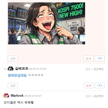
답글
4
0
길베르트
26-05-15 23:03
신고
|
공감 확인
@제로섬게임
ㅋㅋㅋㅋㅋ
답글
0
0
Warlock
26-05-15 23:37
신고
|
공감 확인
오이겔은 역시 유쾌햏