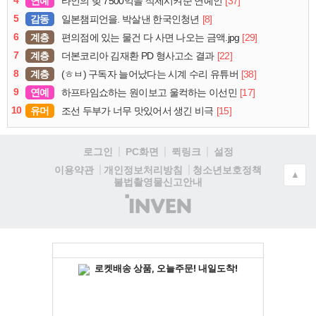
4
연예
[37]
타인의 빚 7500억을 삭제시켜준 연예인
5
감동
[8]
일본챔피언을. 박살낸 한국인청년
6
계층
[29]
편의점에 있는 물건 다 사면 나오는 금액.jpg
7
계층
[22]
더본코리아 김재환 PD 형사고소 결과
8
계층
[38]
(ㅎㅂ) 구독자 늘어났다는 시계 수리 유튜버
9
연예
[17]
하프타임쇼하는 원이보고 울컥하는 이선민
10
유머
[15]
조선 두부가 너무 맛있어서 생긴 비극
로그인
PC화면
퀵링크
설정
청소년보호정책
이용약관
개인정보처리방침
▲
불법촬영물신고안내
(주)
인
벤