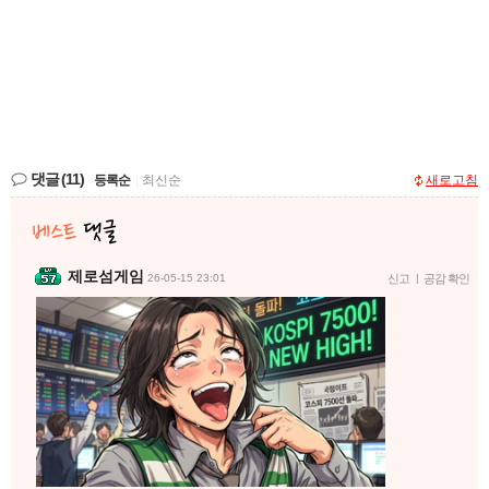
댓글
(11)
등록순
|
최신순
새로고침
제로섬게임
26-05-15 23:01
신고
|
공감 확인