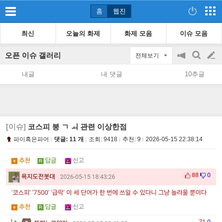
홈
웹진
최신
오늘의 화제
화제 모음
이슈 모음
오픈 이슈 갤러리
전체보기
공
검
글
지
색
내글
내 댓글
10추글
on/off
쓰
기
[이슈]
코스피 붕 ㄱ ㅚ 관련 이상한점
파이혹은파어
댓글: 11 개
조회:
9418
추천:
9
2026-05-15 22:38:14