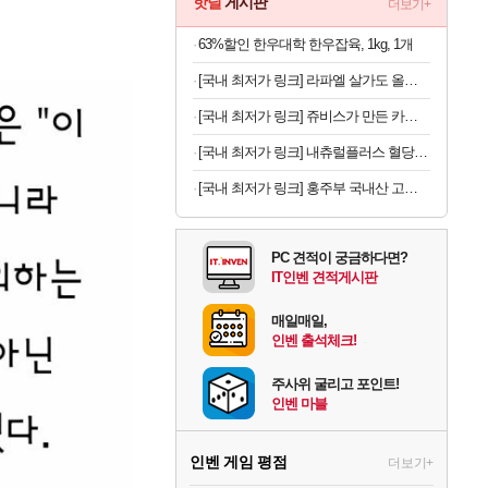
핫딜
게시판
더보기+
63%할인 한우대학 한우잡육, 1kg, 1개
[국내 최저가 링크] 라파엘 살가도 올리브 포마스 오일, 2L, 1개
[국내 최저가 링크] 쥬비스가 만든 카테킨 450mg, 60정, 3박스
[국내 최저가 링크] 내츄럴플러스 혈당건강 바나바, 90정, 2개
[국내 최저가 링크] 홍주부 국내산 고춧가루, 일반굵기, 보통매운맛, 1kg, 1개
PC 견적이 궁금하다면?
IT인벤 견적게시판
매일매일,
인벤 출석체크!
주사위 굴리고 포인트!
인벤 마블
인벤 게임 평점
더보기+