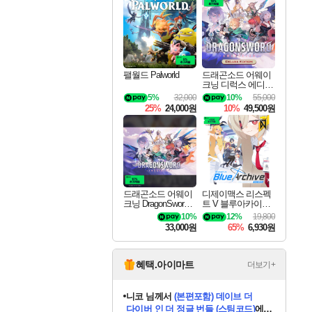
최대 90% 할인가를 만나보세요!
네이버혜택과 함께 만나보세요!
50%할인&추가 적립까지!
이니&베니 혜택까지!
네이버 혜택가와 함께 예약하세요!
할인&네이버혜택으로 만나보세요!
네이버페이 혜택과 만나보세요!
40주년 프로모션으로 만나보세요!
할인가에 만나보세요!
일부 에디션 상시 할인!
혜택으로 예약 판매 중
편안하게 충전하세요
팰월드 Palworld
드래곤소드 어웨이
크닝 디럭스 에디션
DragonSword Awake
5%
32,000
10%
55,000
ning Deluxe Edition
25%
24,000원
10%
49,500원
드래곤소드 어웨이
디제이맥스 리스펙
크닝 DragonSword A
트 V 블루아카이브
wakening
팩 DJMAX RESPE
10%
12%
19,800
CT V Blue Archive P
33,000원
65%
6,930원
ack DLC
혜택.아이마트
더보기+
니코
님께서
(본편포함) 데이브 더
다이버 인 더 정글 번들 (스팀코드)
에