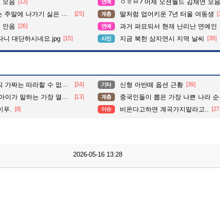
 모음
[13]
ㅇㅎㅂ? 어제 오션월드 김채연 모
연예
주말에 나가기 싫은 이유
[25]
딸처럼 업어키운 7년 터울 여동생
[
계층
 안옴
[26]
과거 파묘되서 현재 난리난 연예인
연예
다니 대단하시네요.jpg
[15]
지금 북한 삼지연시 지역 날씨
[39]
사진
는 따라할 수 없는 움직임.
[34]
신형 아반떼 옵션 근황
[39]
기타
말하는 가장 열심히 한 작품.
[13]
중국인들이 뽑은 가장 나쁜 나라 
계층
이푸.
[8]
비온다고하면 계곡가지말라고..
[27
이슈
2026-05-16 13:28