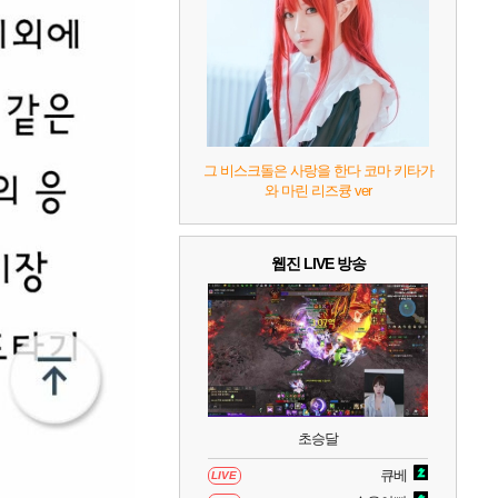
7
리듬 천국 미라클 스타즈
2
8
헤일로: 캠페인 이볼브드
2
9
캡틴 츠바사 2 월드 파이터즈
그 비스크돌은 사랑을 한다 코마 키타가
와 마린 리즈큥 ver
10
레고 배트맨: 레거시 오브 더 다크 나이트
웹진 LIVE 방송
초승달
큐베
LIVE