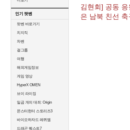
더보기
김현회] 공동 응
인기 팟벤
은 남북 친선 
팟벤 바로가기
치지직
차벤
걸그룹
여행
해외게임정보
게임 영상
HyperX OMEN
브이 라이징
일곱 개의 대죄: Origin
몬스터헌터 스토리즈3
바이오하자드 레퀴엠
드래곤 퀘스트7