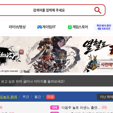
Submit
최대 90% 할인
라이브/영상
게이밍/IT
게임스토어
8월 프로모션
 보고 싶은 유머 글이나 이미지를 올려보세요!
오늘의 화제
주간
월간
이슈
지난 화
8]
다음주 놀토 리센느 출연...
[23]
연예