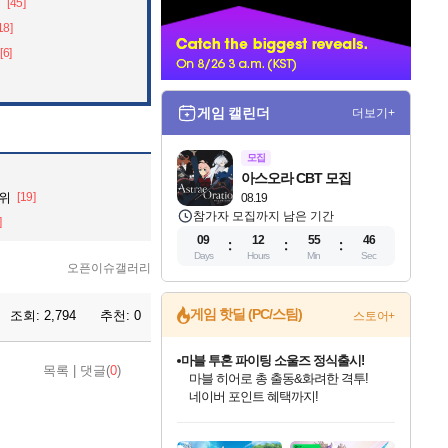
음
[45]
너
18]
[6]
게임 캘린더
더보기+
모집
아스오라 CBT 모집
순위
[19]
08.19
참가자 모집까지 남은 기간
]
09
12
55
45
Days
Hours
Min
Sec
오픈이슈갤러리
게임 핫딜 (PC/스팀)
조회:
2,794
추천:
0
스토어+
마블 투혼 파이팅 소울즈 정식출시!
목록
|
댓글(
0
)
마블 히어로 총 출동&화려한 격투!
네이버 포인트 혜택까지!
인벤게임즈 8월 특별 할인!
드래곤소드: 어웨이크닝 입점!
문명 7 특별 할인!
귀무자: 검의 길 예약 판매 중!
비스트 오브 리인카네이션 정식 출시!
커세어 코브 출시 기념 할인!
더 렐릭 퍼스트 가디언 정식 출시
베데스다 40주년 기념 할인 중!
캡콤 프렌차이즈 할인 진행 중!
캡콤 일부 상품 상시 할인
스타워즈 은하계 레이서
로블록스 기프트 카드 공식 입점
인기 퍼블리셔 모음!
스팀으로 만나는 드래곤소드!
조선&고려 DLC 출시 예정
10% 할인과
게임프릭 신작 IP
해적'섬'을 발전시키자!
설화x하드코어 액션!
베데스다의 명작들을
몬헌, 바하 등 인기 IP를
몬헌 와일즈 & 드래곤즈 도그마2
인벤게임즈에서 10% 추가 적립
Robux를 가장 안전하고