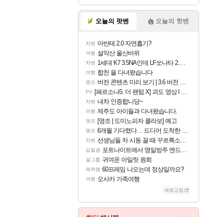
오늘의 팟벤
오늘의 핫벤
아반테 2.0 자연흡기?
차벤
설악산 울산바위
여행
1세대 K7 3.5NA인데 LF쏘나타 2.0NA 기변하면 유류비 절약이 얼마나 될까요..?
차벤
합천 을 다녀왔습니다
여행
버전 콘텐츠 미리 보기 | 3.6 버전 「신기루 속 등불 그림자, 속세에 깃든 검의 결심」이 8월 20일에 업데이트됩니다!
명조
[페르소나5: 더 팬텀 X] 괴도 영상 l 타카마키 안·댄싱 스타
PV
내차 인증합니당~
차벤
제주도 아이들과 다녀왔습니다.
여행
[명조 | 도미노피자 콜라보] 예고
명조
6개월 기다렸다… 드디어 도착한 치사 메신저백! 실물 후기
명조
선생님들 차 시동 끌 때 꾸르륵소리나는데
차벤
포트나이트에서 명일방주 엔드필드 [펠리카] 판매 예정
섭컬겜
귀여운 아일릿 원희
걸그룹
60프레임 나오는데 정상일까요?
레퀴엠
오사카 가족여행
여행
새로고침