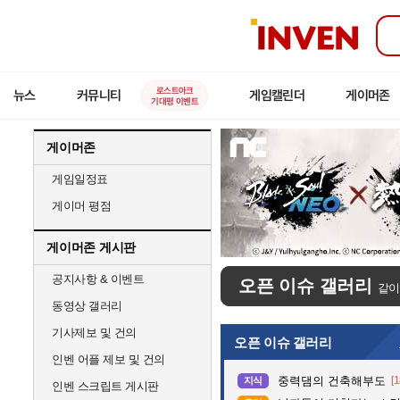
인
벤
로스트아크
뉴스
커뮤니티
게임캘린더
게이머존
기대평 이벤트
게이머존
게임일정표
게이머 평점
게이머존 게시판
공지사항 & 이벤트
오픈 이슈 갤러리
같이
동영상 갤러리
기사제보 및 건의
오픈 이슈 갤러리
인벤 어플 제보 및 건의
중력댐의 건축해부도
[1
지식
인벤 스크립트 게시판