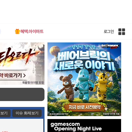
혜택.아이마트
로그인
인
벤
전
체
사
이
트
맵
제보기
이슈 화제보기
인
벤
배