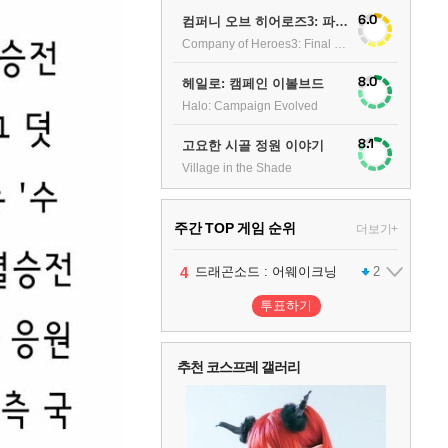
6.0
컴퍼니 오브 히어로즈3: 파이널 스탠드
Company of Heroes3: Final stand
8.0
헤일로: 캠페인 이볼브드
Halo: Campaign Evolved
8.1
고요한 시골 정원 이야기
Village in the Shade
주간 TOP 게임 순위
더보기+
1
2
3
4
팰월드
프로야구스피리츠2026
드래곤소드 : 어웨이크닝
어쌔신 크리드: 블랙 플래그 리싱크드
1
2
2
투표하기
5
블라인드 삼국
1
추천 코스프레 갤러리
6
그랑블루 판타지 리링크 - 엔드리스 라그나로크
1