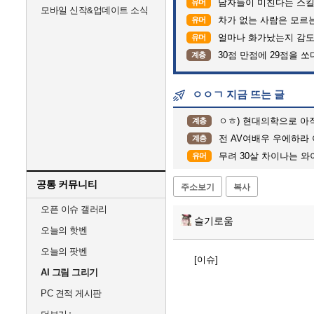
남자들이 미친다는 스킬
유머
모바일 신작&업데이트 소식
차가 없는 사람은 모르는 
유머
얼마나 화가났는지 감도
유머
30점 만점에 29점을 쏘
계층
ㅇㅇㄱ 지금 뜨는 글
ㅇㅎ) 현대의학으로 아직 가짜
계층
전 AV여배우 우에하라 아이가 
계층
무려 30살 차이나는 와
유머
공통 커뮤니티
주소보기
복사
오픈 이슈 갤러리
슬기로움
오늘의 핫벤
오늘의 팟벤
[이슈]
AI 그림 그리기
PC 견적 게시판