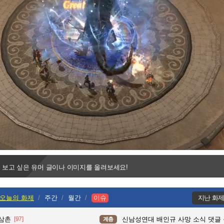
Progress
:
Loaded
:
0%
0%
 보고 싶은 유머 글이나 이미지를 올려보세요!
오늘의 화제
주간
월간
이슈
지난 화
 삼촌
[97]
신남성연대 배인규 사망 소식 댓글
계층