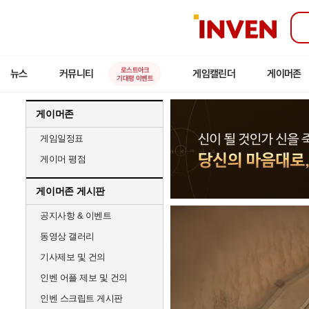
인
벤
로스트아크
뉴스
커뮤니티
게임캘린더
게이머존
기대평 이벤트
게이머존
게임일정표
게이머 평점
게이머존 게시판
공지사항 & 이벤트
동영상 갤러리
기사제보 및 건의
인벤 어플 제보 및 건의
인벤 스크립트 게시판