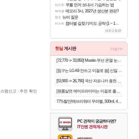
쿠를 먼저 보내서 기습하는 법
비스트
메모리 3사, 2027년 생산분 완판?
해외겜
뉴비 질문
명조
챕터별 길찾기/지도 공략 (1 ~ 12장)
비스트
새로고침
핫딜
게시판
더보기+
[72,770 -> 33,850] Mostrin 무선 온열 눈마시지기
[침구는 LG A9 안쓰고 이걸로 씀] 신일 듀얼케어 UV 살균 침구청소기
[53,900 -> 26,790] 국산 자포니카 풍천 민물장어 1kg (손질 후 600g)
스팸신고
추천 확인
[원룸살면 에어프라이어는 이걸로 졸업] 한경희 4세대 에어뷰 에어프라이어 6L
77%할인!에브리워터 무라벨, 500ml, 40개
PC 견적이 궁금하다면?
IT인벤 견적게시판