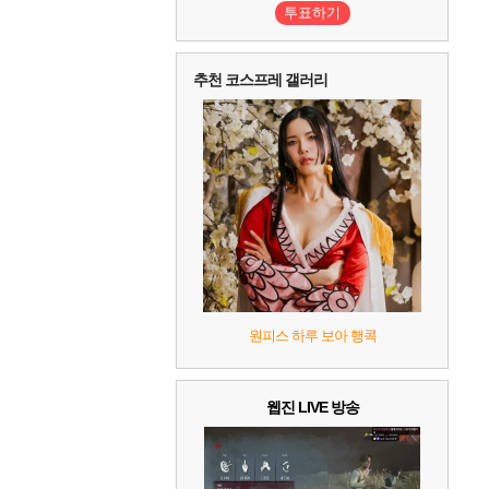
투표하기
10
레고 배트맨: 레거시 오브 더 다크 나이트
추천 코스프레 갤러리
원피스 하루 보아 행콕
웹진 LIVE 방송