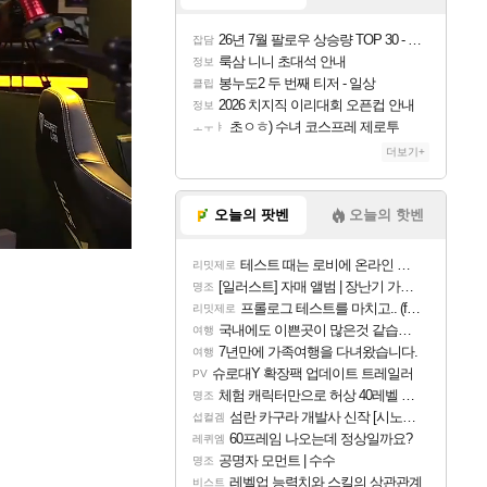
26년 7월 팔로우 상승량 TOP 30 - 월간 치지직
잡담
룩삼 니니 초대석 안내
정보
봉누도2 두 번째 티저 - 일상
클립
2026 치지직 이리대회 오픈컵 안내
정보
초ㅇㅎ) 수녀 코스프레 제로투
ㅗㅜㅑ
더보기+
오늘의 팟벤
오늘의 핫벤
테스트 때는 로비에 온라인 기능이 있는데
리밋제로
[일러스트] 자매 앨범 | 장난기 가득한 오후의 공원 (리메이크판)
명조
프롤로그 테스트를 마치고.. (feat. 리아)
리밋제로
국내에도 이쁜곳이 많은것 같습니다
여행
7년만에 가족여행을 다녀왔습니다.
여행
슈로대Y 확장팩 업데이트 트레일러
PV
체험 캐릭터만으로 허상 40레벨 하이와티아 5분 컷!｜에이메스·린네·모니에 명함
명조
섬란 카구라 개발사 신작 [시노비 넥서스] 연내 출시 예정
섭컬겜
60프레임 나오는데 정상일까요?
레퀴엠
공명자 모먼트 | 수수
명조
레벨업 능력치와 스킬의 상관관계
비스트