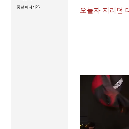
풋볼 매니저26
오늘자 지리던 