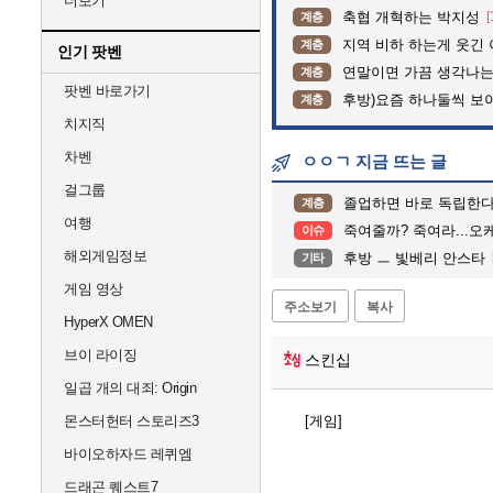
더보기
축협 개혁하는 박지성
[
계층
지역 비하 하는게 웃긴 
계층
인기 팟벤
연말이면 가끔 생각나는
계층
팟벤 바로가기
후방)요즘 하나둘씩 보
계층
치지직
차벤
ㅇㅇㄱ 지금 뜨는 글
걸그룹
졸업하면 바로 독립한다
계층
여행
죽여줄까? 죽여라...오
이슈
해외게임정보
후방 ㅡ 빛베리 안스타
기타
게임 영상
주소보기
복사
HyperX OMEN
브이 라이징
스킨십
일곱 개의 대죄: Origin
몬스터헌터 스토리즈3
[게임]
바이오하자드 레퀴엠
드래곤 퀘스트7