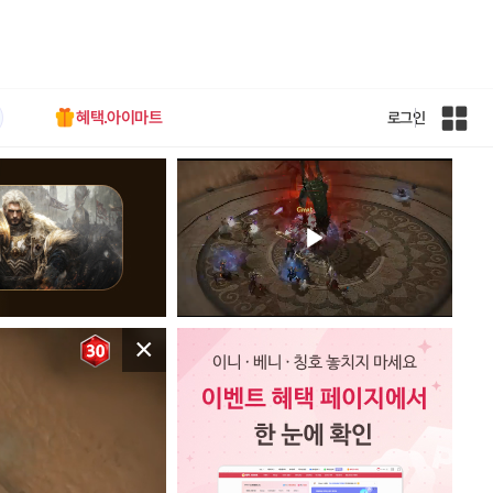
혜택.아이마트
로그인
인
벤
전
체
사
이
트
맵
×