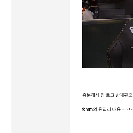
흥분해서 팀 로고 반대편으
fcmm의 원딜러 태윤 ㅋ