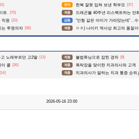
15]
한복 잘못 입혀 보낸 학부모
[37]
유머
이유.
[70]
드래곤볼 40주년 리스펙트하는 만
계층
 직원
[10]
“인형 같은 아이가 가라앉는데”…수심 3m 호수 뛰
감동
이는 투명의자
[58]
ㅇㅎ) 나이키 역사상 최고의 품질이
계층
고 노래부르던 고2딸
[13]
불법튜닝으로 잡힌 경차
[9]
계층
케이 콜
[26]
폭락장을 맞이한 치과의사와 고객
계층
[14]
치과의사가 말하는 치과 통증 순위.j
계층
2026-05-16 23:00