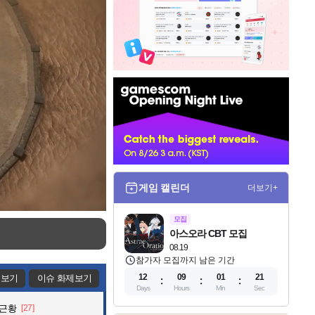
인
벤
배
너
게임 캘린더
더보기+
모집
아스오라 CBT 모집
08.19
참가자 모집까지 남은 기간
12
09
01
19
제보기
이슈 화제보기
Days
Hours
Min
Sec
 근황
[27]