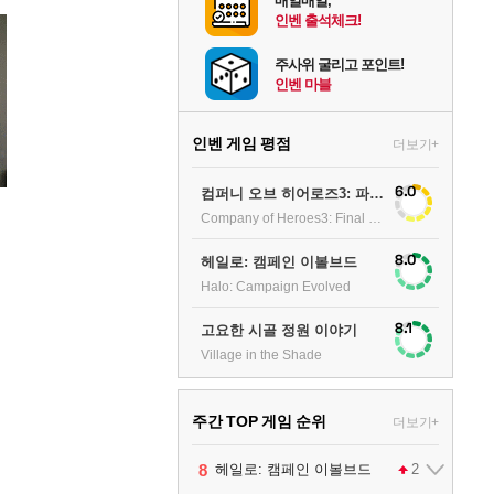
매일매일,
인벤 출석체크!
주사위 굴리고 포인트!
인벤 마블
인벤 게임 평점
더보기+
6.0
컴퍼니 오브 히어로즈3: 파이널 스탠드
Company of Heroes3: Final stand
8.0
헤일로: 캠페인 이볼브드
Halo: Campaign Evolved
8.1
고요한 시골 정원 이야기
Village in the Shade
주간 TOP 게임 순위
더보기+
1
2
3
4
5
6
7
8
9
팰월드
프로야구스피리츠2026
드래곤소드 : 어웨이크닝
블라인드 삼국
리듬 천국 미라클 스타즈
헤일로: 캠페인 이볼브드
캡틴 츠바사 2 월드 파이터즈
어쌔신 크리드: 블랙 플래그 리싱크드
그랑블루 판타지 리링크 - 엔드리스 라그나로크
1
2
2
1
1
2
2