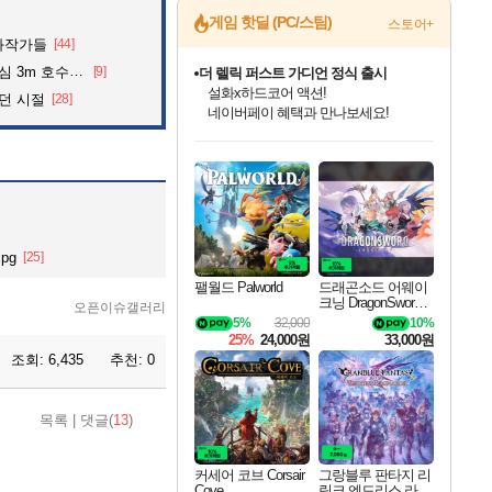
게임 핫딜 (PC/스팀)
스토어+
화작가들
[44]
어든 60대 의인
[9]
베데스다 40주년 기념 할인 중!
베데스다의 명작들을
던 시절
[28]
40주년 프로모션으로 만나보세요!
인벤게임즈 8월 특별 할인!
드래곤소드: 어웨이크닝 입점!
문명 7 특별 할인!
귀무자: 검의 길 예약 판매 중!
비스트 오브 리인카네이션 정식 출시!
커세어 코브 출시 기념 할인!
더 렐릭 퍼스트 가디언 정식 출시
마블 투혼 파이팅 소울즈 예약 판매 중!
캡콤 프렌차이즈 할인 진행 중!
캡콤 일부 상품 상시 할인
스타워즈 은하계 레이서
로블록스 기프트 카드 공식 입점
인기 퍼블리셔 모음!
스팀으로 만나는 드래곤소드!
조선&고려 DLC 출시 예정
10% 할인과
게임프릭 신작 IP
해적'섬'을 발전시키자!
설화x하드코어 액션!
마블 히어로 총 출동&화려한 격투!
몬헌, 바하 등 인기 IP를
몬헌 와일즈 & 드래곤즈 도그마2
인벤게임즈에서 10% 추가 적립
Robux를 가장 안전하고
최대 90% 할인가를 만나보세요!
네이버혜택과 함께 만나보세요!
50%할인&추가 적립까지!
이니&베니 혜택까지!
네이버 혜택가와 함께 예약하세요!
할인&네이버혜택으로 만나보세요!
네이버페이 혜택과 만나보세요!
네이버 포인트 혜택까지!
할인가에 만나보세요!
일부 에디션 상시 할인!
혜택으로 예약 판매 중
편안하게 충전하세요
pg
[25]
팰월드 Palworld
드래곤소드 어웨이
크닝 DragonSword A
오픈이슈갤러리
wakening
5%
32,000
10%
25%
24,000원
33,000원
조회:
6,435
추천:
0
목록
|
댓글(
13
)
커세어 코브 Corsair
그랑블루 판타지 리
Cove
링크 엔드리스 라그