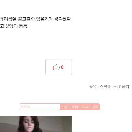
데
 유리함을 끌고갈수 없을거라 생각했다
고 싶엇다 등등
0
공유
스크랩
신고하기
5번
10번
모두
검색