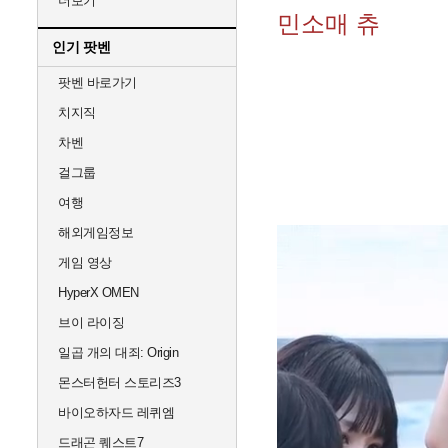
더보기
민소매 츄
인기 팟벤
팟벤 바로가기
치지직
차벤
걸그룹
여행
해외게임정보
게임 영상
HyperX OMEN
브이 라이징
일곱 개의 대죄: Origin
몬스터헌터 스토리즈3
바이오하자드 레퀴엠
드래곤 퀘스트7