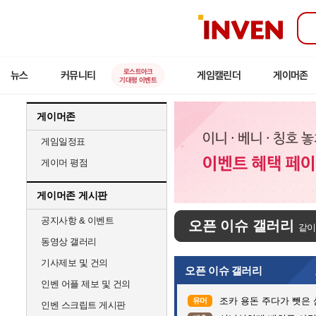
인
벤
로스트아크
뉴스
커뮤니티
게임캘린더
게이머존
기대평 이벤트
게이머존
게임일정표
게이머 평점
게이머존 게시판
공지사항 & 이벤트
오픈 이슈 갤러리
같이
동영상 갤러리
기사제보 및 건의
오픈 이슈 갤러리
인벤 어플 제보 및 건의
조카 용돈 주다가 뺏은
유머
인벤 스크립트 게시판