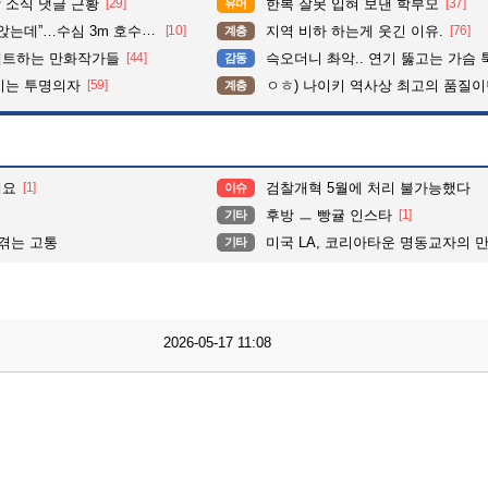
 소식 댓글 근황
[29]
한복 잘못 입혀 보낸 학부모
[37]
유머
수심 3m 호수 뛰어든 60대 의인
[10]
지역 비하 하는게 웃긴 이유.
[76]
계층
펙트하는 만화작가들
[44]
슥오더니 촤악.. 연기 뚫고는 가슴 툭툭.. 지나가
감동
이는 투명의자
[59]
ㅇㅎ) 나이키 역사상 최고의 품질이
계층
해요
[1]
검찰개혁 5월에 처리 불가능했다
이슈
후방 ㅡ 빵귤 인스타
[1]
기타
 겪는 고통
미국 LA, 코리아타운 명동교자의 만두, 
기타
2026-05-17 11:08