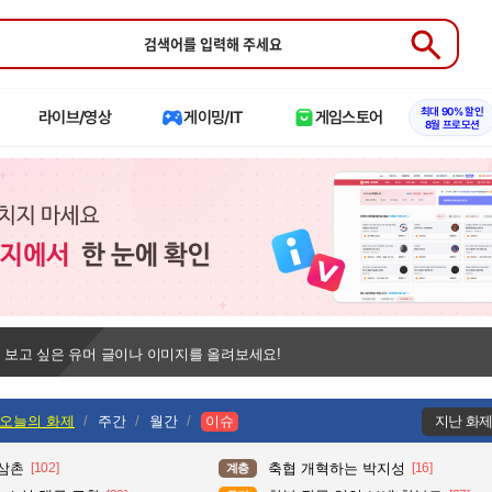
Submit
최대 90% 할인
라이브/영상
게이밍/IT
게임스토어
8월 프로모션
 보고 싶은 유머 글이나 이미지를 올려보세요!
오늘의 화제
주간
월간
이슈
지난 화
 삼촌
[102]
축협 개혁하는 박지성
[16]
계층