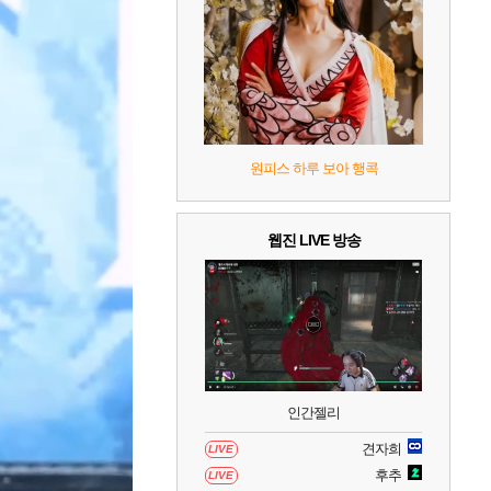
9
캡틴 츠바사 2 월드 파이터즈
10
레고 배트맨: 레거시 오브 더 다크 나이트
원피스 하루 보아 행콕
웹진 LIVE 방송
인간젤리
견자희
LIVE
후추
LIVE