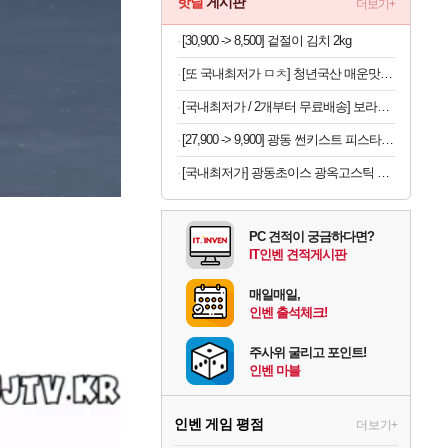
핫딜
게시판
더보기+
[30,900 -> 8,500] 겉절이 김치 2kg
[또 국내최저가 ㅁㅊ] 청년국산 매운맛 굵은 고춧가루 1kg
[국내최저가 / 2개부터 무료배송] 보라톡스 보라효소101 곡물발효효소 프로바이오틱스 30포
[27,900 -> 9,900] 광동 썬키스트 피스타치오 언스위트 190ml x 24개
[국내최저가] 광동초이스 광옥고스틱 산삼배양근 30포
PC 견적이 궁금하다면?
IT인벤 견적게시판
매일매일,
인벤 출석체크!
주사위 굴리고 포인트!
인벤 마블
인벤 게임 평점
더보기+