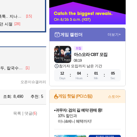
너
던 아재의 정체
[15]
던 시절
[28]
게임 캘린더
더보기+
모집
아스오라 CBT 모집
08.19
참가자 모집까지 남은 기간
칼국수, 콩국수
[1]
12
04
01
01
Days
Hours
Min
Sec
오픈이슈갤러리
게임 핫딜 (PC/스팀)
조회:
8,490
추천:
5
스토어+
비스트 오브 리인카네이션 정식 출시!
게임프릭 신작 IP
목록
|
댓글(
6
)
네이버 혜택가와 함께 예약하세요!
커세어 코브 출시 기념 할인!
해적'섬'을 발전시키자!
인벤게임즈 8월 특별 할인!
드래곤소드: 어웨이크닝 입점!
문명 7 특별 할인!
귀무자: 검의 길 예약 판매 중!
더 렐릭 퍼스트 가디언 정식 출시
베데스다 40주년 기념 할인 중!
마블 투혼 파이팅 소울즈 예약 판매 중!
캡콤 프렌차이즈 할인 진행 중!
캡콤 일부 상품 상시 할인
스타워즈 은하계 레이서
로블록스 기프트 카드 공식 입점
할인&네이버혜택으로 만나보세요!
인기 퍼블리셔 모음!
스팀으로 만나는 드래곤소드!
조선&고려 DLC 출시 예정
10% 할인과
설화x하드코어 액션!
베데스다의 명작들을
마블 히어로 총 출동&화려한 격투!
몬헌, 바하 등 인기 IP를
몬헌 와일즈 & 드래곤즈 도그마2
인벤게임즈에서 10% 추가 적립
Robux를 가장 안전하고