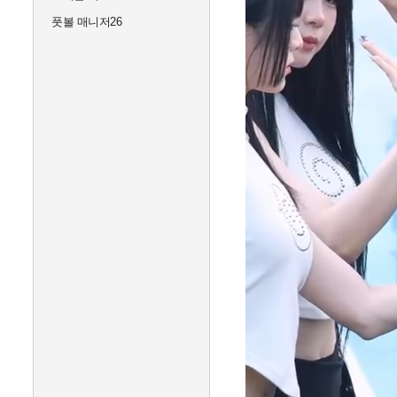
풋볼 매니저26