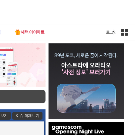
혜택.아이마트
로그인
인
벤
전
체
사
이
트
맵
제보기
이슈 화제보기
인
벤
배