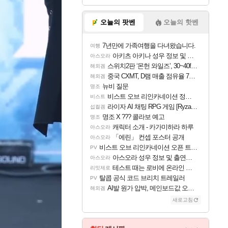
오늘의 팟벤
오늘의 핫벤
7년만에 가족여행을 다녀왔습니다.
여행
아키츠 아키나 성우 정보 및 주요 필모
아스오라
스위치2판 ‘몬헌 와일즈’, 30~40fps 목표 추정
해외겜
중국 CXMT, D램 매출 점유율 7%…글로벌 4위로 부상
해외겜
뉴비 질문
명조
비스트 오브 리인카네이션 정보/공략글 모음
비스트
라이자 AI 채팅 RPG 게임 [RyzaChat: AI] 공개
섭컬겜
명조 X ??? 콜라보 예고
명조
캐릭터 소개 - 카가미하라 하루
아스오라
「에린」 컨셉 포스터 공개
아스오라
비스트 오브 리인카네이션 오픈 트레일러
PV
아스오라 성우 정보 및 출연작 모음
아스오라
테스트 때는 로비에 온라인 기능이 있는데
리밋제로
탈콥 공식 코드 브리치 트레일러
PV
AI발 원가 압박, 메인보드값 오르나
해외겜
새로고침