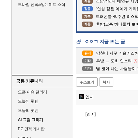
신남성연대 배인규 사망
계층
모바일 신작&업데이트 소식
“인형 같은 아이가 가라앉는데”…
감동
드래곤볼 40주년 리스
계층
후방)요즘 하나둘씩 보
계층
ㅇㅇㄱ 지금 뜨는 글
남친이 자꾸 기습키스
유머
후방 ㅡ 도희 인스타
[3]
기타
땀 많이 나는 사람들이
기타
공통 커뮤니티
주소보기
복사
오픈 이슈 갤러리
입사
오늘의 핫벤
오늘의 팟벤
[연예]
AI 그림 그리기
PC 견적 게시판