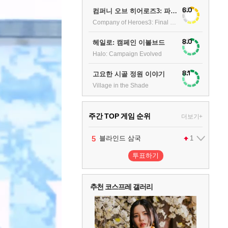
6.0
컴퍼니 오브 히어로즈3: 파이널 스탠드
Company of Heroes3: Final stand
8.0
헤일로: 캠페인 이볼브드
Halo: Campaign Evolved
8.1
고요한 시골 정원 이야기
Village in the Shade
주간 TOP 게임 순위
더보기+
1
2
3
4
5
6
팰월드
프로야구스피리츠2026
드래곤소드 : 어웨이크닝
블라인드 삼국
어쌔신 크리드: 블랙 플래그 리싱크드
그랑블루 판타지 리링크 - 엔드리스 라그나로크
1
2
2
1
1
투표하기
7
리듬 천국 미라클 스타즈
2
추천 코스프레 갤러리
8
헤일로: 캠페인 이볼브드
2