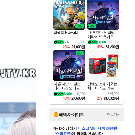
최대 90% 할인가를 만나보세요!
네이버혜택과 함께 만나보세요!
50%할인&추가 적립까지!
이니&베니 혜택까지!
네이버페이 혜택과 만나보세요!
40주년 프로모션으로 만나보세요!
네이버 포인트 혜택까지!
할인가에 만나보세요!
일부 에디션 상시 할인!
혜택으로 예약 판매 중
편안하게 충전하세요
팰월드 Palworld
나 혼자만 레벨업
어라이즈 오버드라
이브 디럭스 에디션
5%
32,000
3,000
52,000
Solo Leveling Arise
25%
24,000원
40%
31,200원
Overdrive Deluxe Edi
tion
나 혼자만 레벨업
닌텐도 스위치 2 본
어라이즈 오버드라
체 + 마리오 카트 월
이브 Solo Leveling A
드 + 포켓몬 포코피
3,000
46,000
834,000
rise
아 번들
40%
27,600원
2%
817,320원
혜택.아이마트
더보기+
칠부
님께서
네이버페이 1만원
교환권
에 당첨되셨습니다.