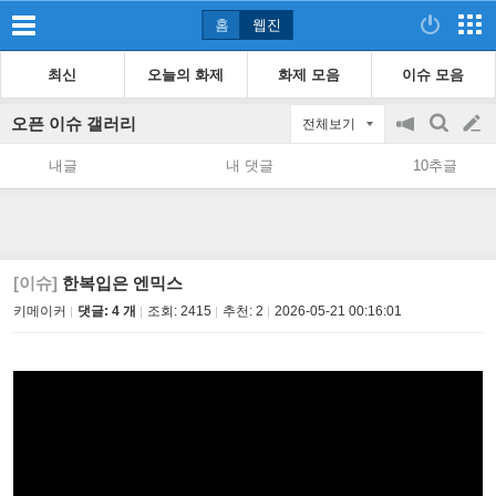
홈
웹진
최신
오늘의 화제
화제 모음
이슈 모음
오픈 이슈 갤러리
전체보기
공
검
글
지
색
내글
내 댓글
10추글
on/off
쓰
기
[이슈]
한복입은 엔믹스
키메이커
댓글: 4 개
조회:
2415
추천:
2
2026-05-21 00:16:01