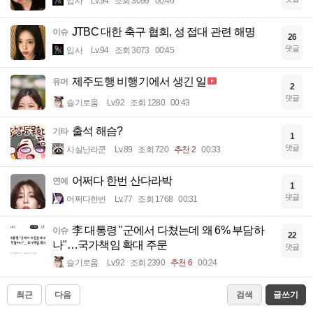
입사
Lv.94
조회 3099
00:46
JTBC 대한 축구 협회, 성 접대 관련 해명
이슈
26
댓글
입사
Lv.94
조회 3073
00:45
제주도행 비행기에서 생긴 일
유머
2
댓글
슬기로움
Lv.92
조회 1280
00:43
출석 해슴?
기타
1
댓글
사실난라쿤
Lv.89
조회 720
추천 2
00:33
어쩌다 한번 산다라박
연예
1
댓글
어쩌다한번
Lv.77
조회 1768
00:31
李 대통령 "군에서 다쳤는데 왜 6% 부담하
이슈
22
나"…국가책임 확대 주문
댓글
슬기로움
Lv.92
조회 2390
추천 6
00:24
최근
다음
검색
글쓰기