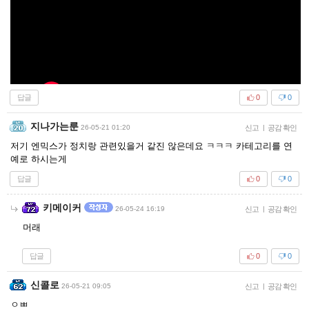
답글
0
0
지나가는룬
26-05-21 01:20
신고
|
공감 확인
저기 엔믹스가 정치랑 관련있을거 같진 않은데요 ㅋㅋㅋ 카테고리를 연
예로 하시는게
답글
0
0
키메이커
26-05-24 16:19
신고
|
공감 확인
머래
답글
0
0
신콜로
26-05-21 09:05
신고
|
공감 확인
ㅇㅃ