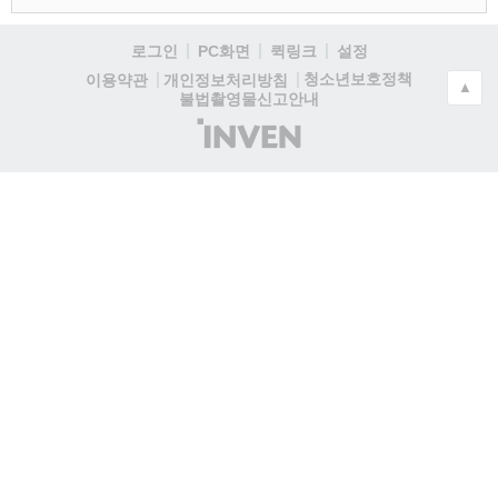
로그인
PC화면
퀵링크
설정
청소년보호정책
이용약관
개인정보처리방침
▲
불법촬영물신고안내
(주)
인
벤