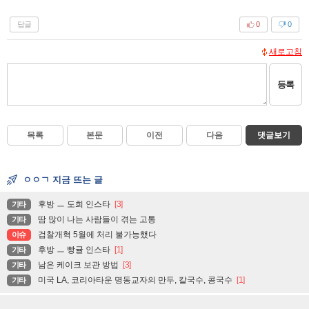
답글
0
0
새로고침
등록
목록
본문
이전
다음
댓글보기
ㅇㅇㄱ 지금 뜨는 글
후방 ㅡ 도희 인스타
[3]
기타
땀 많이 나는 사람들이 겪는 고통
기타
검찰개혁 5월에 처리 불가능했다
이슈
후방 ㅡ 빵귤 인스타
[1]
기타
남은 케이크 보관 방법
[3]
기타
미국 LA, 코리아타운 명동교자의 만두, 칼국수, 콩국수
[1]
기타