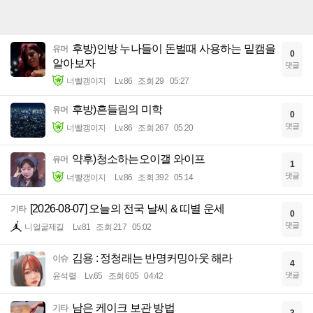
후방)인방 누나들이 돈벌때 사용하는 밑캠을
유머
0
알아보자
댓글
너빨갱이지
Lv.86
조회 29
05:27
후방)흔들림의 미학
유머
0
댓글
너빨갱이지
Lv.86
조회 267
05:20
약후)청소하는오이갤 와이프
유머
1
댓글
너빨갱이지
Lv.86
조회 392
05:14
[2026-08-07] 오늘의 전국 날씨 & 띠별 운세
기타
0
댓글
니얼굴제길
Lv.81
조회 217
05:02
김용 : 정청래는 반명커밍아웃 해라
이슈
4
댓글
윤석렬
Lv.65
조회 605
04:42
남은 케이크 보관 방법
기타
3