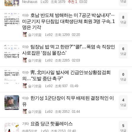
댓글
Neuhauus
Lv.20
조회 1679
추천 1
03:02
호남 반도체 방해하는 미 7공군 박살내자”···
이슈
8
미군기지 무단침입 대학생단체 회원 3명 구속, 1
댓글
명은 기각
슬기로움
Lv.92
조회 1299
02:20
팀장님 밥 먹고 한판?” “콜!”…폭염 속 직장인
이슈
6
사로잡은 ‘점심 몰캉스’
댓글
슬기로움
Lv.92
조회 2285
02:03
靑, 北미사일 발사에 긴급안보상황점검회
이슈
0
의…“도발 중단 촉구”
댓글
슬기로움
Lv.92
조회 937
01:49
한기성 1군단장이 직무 배제된 결정적인 이
이슈
4
유
댓글
슬기로움
Lv.92
조회 2052
01:44
요즘 당근 핫플레이스
기타
5
댓글
하루5프로
Lv.50
조회 2153
01:40