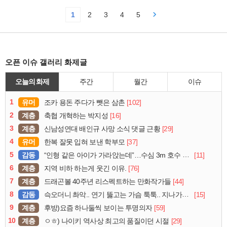
1
2
3
4
5
오픈 이슈 갤러리 화제글
오늘의 화제
주간
월간
이슈
1
유머
[102]
조카 용돈 주다가 뺏은 삼촌
2
계층
[16]
축협 개혁하는 박지성
3
계층
[29]
신남성연대 배인규 사망 소식 댓글 근황
4
유머
[37]
한복 잘못 입혀 보낸 학부모
5
감동
[11]
“인형 같은 아이가 가라앉는데”…수심 3m 호수 뛰어든 60대 의인
6
계층
[76]
지역 비하 하는게 웃긴 이유.
7
계층
[44]
드래곤볼 40주년 리스펙트하는 만화작가들
8
감동
[15]
슥오더니 촤악.. 연기 뚫고는 가슴 툭툭.. 지나가던 아재의 정체
9
계층
[59]
후방)요즘 하나둘씩 보이는 투명의자
10
계층
[29]
ㅇㅎ) 나이키 역사상 최고의 품질이던 시절