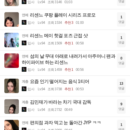
댓글
입사
Lv.94
조회 3146
01:03
리센느 쿠팡 플레이 시리즈 프로모
연예
1
댓글
입사
Lv.94
조회 1534
추천 3
01:00
리센느 메이 핫걸 포즈 근접 샷
연예
1
댓글
입사
Lv.94
조회 1509
추천 1
00:58
섬의 날 무대 아래로 내려가서 아주머니 팬과
연예
0
하이파이브 하는 리센느
댓글
입사
Lv.94
조회 1459
추천 1
00:56
요즘 인기 떨어지는 음식 1티어
계층
13
댓글
입사
Lv.94
조회 3738
추천 1
00:53
김민재가 바라는 차기 국대 감독
계층
9
댓글
입사
Lv.94
조회 2732
00:49
편의점 과자 먹고 눈 돌아간 JYP ㅋㅋ
연예
1
댓글