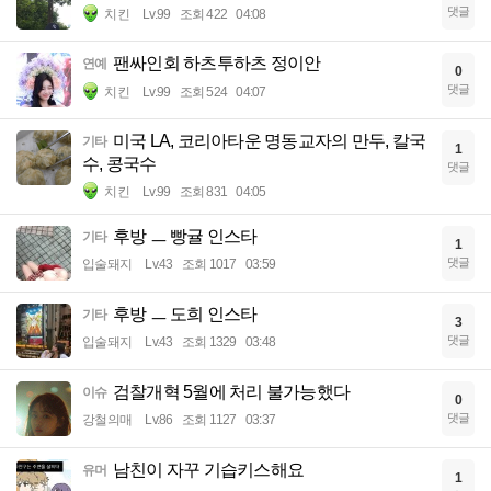
댓글
치킨
Lv.99
조회 422
04:08
팬싸인회 하츠투하츠 정이안
연예
0
댓글
치킨
Lv.99
조회 524
04:07
미국 LA, 코리아타운 명동교자의 만두, 칼국
기타
1
수, 콩국수
댓글
치킨
Lv.99
조회 831
04:05
후방 ㅡ 빵귤 인스타
기타
1
댓글
입술돼지
Lv.43
조회 1017
03:59
후방 ㅡ 도희 인스타
기타
3
댓글
입술돼지
Lv.43
조회 1329
03:48
검찰개혁 5월에 처리 불가능했다
이슈
0
댓글
강철의매
Lv.86
조회 1127
03:37
남친이 자꾸 기습키스해요
유머
1