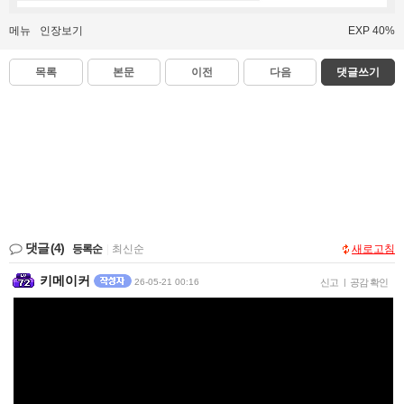
메뉴
인장보기
EXP 40%
목록
본문
이전
다음
댓글쓰기
댓글
(4)
등록순
|
최신순
새로고침
키메이커
26-05-21 00:16
신고
|
공감 확인