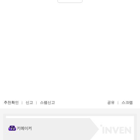
추천확인
신고
스팸신고
공유
스크랩
키메이커