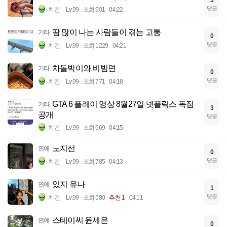
댓글
치킨
Lv.99
조회 901
04:22
땀 많이 나는 사람들이 겪는 고통
기타
0
댓글
치킨
Lv.99
조회 1229
04:21
차돌박이와 비빔면
기타
0
댓글
치킨
Lv.99
조회 771
04:18
GTA 6 플레이 영상 8월27일 넷플릭스 독점
기타
3
공개
댓글
치킨
Lv.99
조회 669
04:15
노지선
연예
0
댓글
치킨
Lv.99
조회 785
04:13
있지 유나
연예
1
댓글
치킨
Lv.99
조회 580
추천 1
04:11
스테이씨 윤세은
연예
0