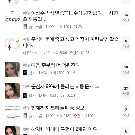
이상주의적 말씀” “北 주적 변함없다”… 사면
이슈
14
초가 통일부
댓글
슬기로움
Lv.92
조회 1291
01:29
주식때문에 죽고 싶고 가정이 파탄날꺼 같습
계층
8
니다.
댓글
하루5프로
Lv.50
조회 3089
추천 1
01:23
다음 주부터 더 더워진다
이슈
10
댓글
입사
Lv.94
조회 2580
01:16
운전자 99%가 틀리는 교통문제
계층
23
댓글
입사
Lv.94
조회 2493
01:14
현재까지 트리플 태풍 정보
이슈
2
댓글
슬기로움
Lv.92
조회 2120
추천 1
01:06
참치캔 따개에 구멍이 2개인 이유
연예
6