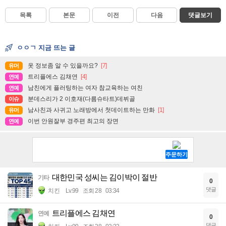
목록
본문
이전
다음
댓글보기
ㅇㅇㄱ 지금 뜨는 글
옷 정보좀 알 수 있을까요?
[7]
유머
트리플에스 김채연
[4]
연예
남친에게 플러팅하는 여자 참교육하는 여친
연예
분데스리가 2 이호재(다름슈타트)데뷔골
이슈
남사친과 사귀고 노래방에서 첫데이트하는 만화
[1]
유머
이번 안원잘부 경주편 최고의 장면
연예
대한민국 성씨는 김이박이 절반
기타
0
댓글
치킨
Lv.99
조회 28
03:34
트리플에스 김채연
연예
0
댓글