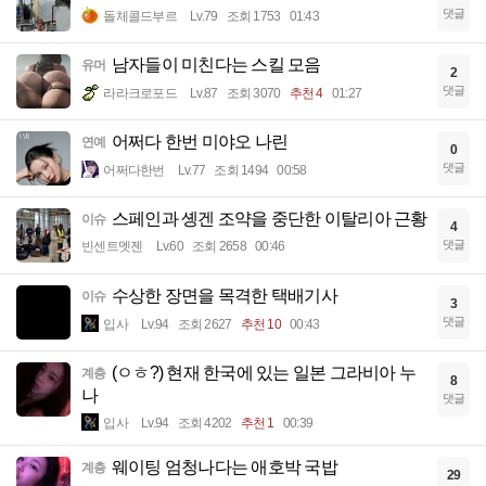
댓글
돌체콜드부르
Lv.79
조회 1753
01:43
남자들이 미친다는 스킬 모음
유머
2
댓글
라라크로포드
Lv.87
조회 3070
추천 4
01:27
어쩌다 한번 미야오 나린
연예
0
댓글
어쩌다한번
Lv.77
조회 1494
00:58
스페인과 솅겐 조약을 중단한 이탈리아 근황
이슈
4
댓글
빈센트멧젠
Lv.60
조회 2658
00:46
수상한 장면을 목격한 택배기사
이슈
3
댓글
입사
Lv.94
조회 2627
추천 10
00:43
(ㅇㅎ?) 현재 한국에 있는 일본 그라비아 누
계층
8
나
댓글
입사
Lv.94
조회 4202
추천 1
00:39
웨이팅 엄청나다는 애호박 국밥
계층
29