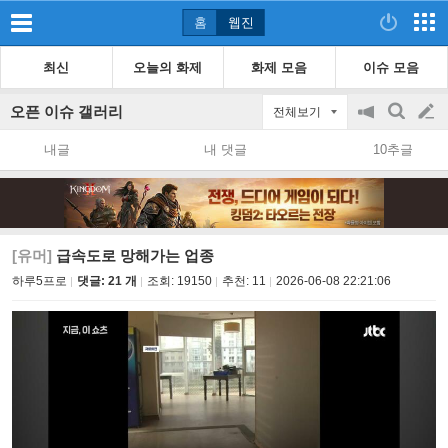
홈
웹진
최신
오늘의 화제
화제 모음
이슈 모음
오픈 이슈 갤러리
전체보기
공
검
글
지
색
내글
내 댓글
10추글
on/off
쓰
기
[유머]
급속도로 망해가는 업종
하루5프로
댓글: 21 개
조회:
19150
추천:
11
2026-06-08 22:21:06