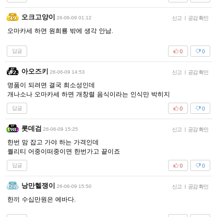
오크고양이
26-06-09 01:12
신고
|
공감 확인
오마카세 하면 원희룡 밖에 생각 안남.
답글
0
0
아오즈키
26-06-09 14:53
신고
|
공감 확인
명품이 되려면 결국 희소성인데
개나소나 오마카세 하면 개창렬 음식이라는 인식만 박히지
답글
0
0
롯데검
26-06-09 15:25
신고
|
공감 확인
한번 맘 잡고 가야 하는 가격인데
퀄리티 어중이떠중이면 한번가고 끝이죠
답글
0
0
낭만헬쟁이
26-06-09 15:50
신고
|
공감 확인
한끼 수십만원은 에바다.