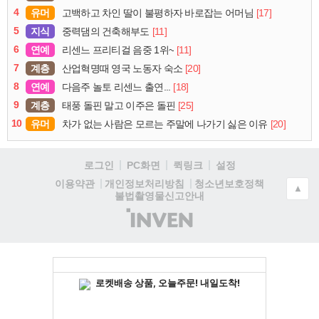
4
유머
[17]
고백하고 차인 딸이 불평하자 바로잡는 어머님
5
지식
[11]
중력댐의 건축해부도
6
연예
[11]
리센느 프리티걸 음중 1위~
7
계층
[20]
산업혁명때 영국 노동자 숙소
8
연예
[18]
다음주 놀토 리센느 출연...
9
계층
[25]
태풍 돌핀 말고 이주은 돌핀
10
유머
[20]
차가 없는 사람은 모르는 주말에 나가기 싫은 이유
로그인
PC화면
퀵링크
설정
청소년보호정책
이용약관
개인정보처리방침
▲
불법촬영물신고안내
(주)
인
벤