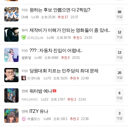
원하는 후보 안뽑으면 다 2찍임?
이슈
88
댓글
Disifi
Lv.39
조회 2539
추천 17
23:37
제작비가 이해가 안되는 영화들이 좀 있네..
유머
12
댓글
드라고노브
Lv.90
조회 3078
추천 1
23:35
??? : 자동차 진입이 어렵네..
이슈
13
댓글
꿻뻵뗗
Lv.90
조회 4660
추천 3
23:01
당원대회 치르는 민주당의 최대 문제
이슈
20
댓글
진겟타원
Lv.70
조회 3105
추천 9
22:49
워터밤 예나
연예
6
댓글
아이스티이
Lv.32
조회 1787
추천 2
22:41
ITZY 유나
연예
3
댓글
케를로스
Lv.86
조회 1921
추천 2
22:36