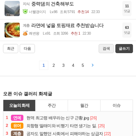
중력댐의 건축해부도
지식
11
댓글
너빨갱이지
Lv.86
조회 5791
추천 14
22:33
라면에 넣을 토핑재료 추천받습니다
계층
63
댓글
쾌변왕
Lv.91
조회 3266
추천 1
22:30
최근
다음
검색
글쓰기
1
2
3
4
5
오픈 이슈 갤러리 화제글
오늘의 화제
주간
월간
이슈
1
연예
[26]
현역 최고령 배우라는 신구 근황.jpg
2
유머
[25]
외향형 딸래미와 비행기 타면 생기는 일.
3
계층
[22]
공자도 말했던 사회에서 피해야하는 상급자