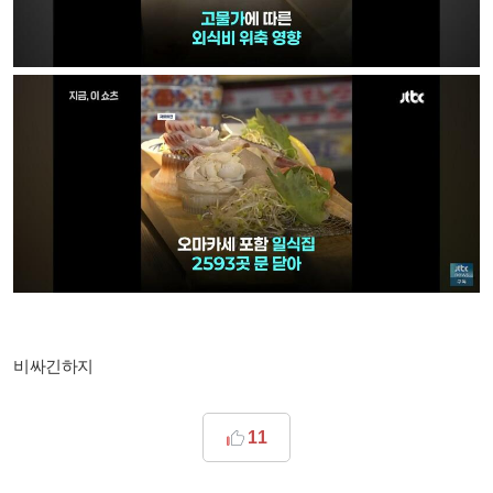
비싸긴하지
11