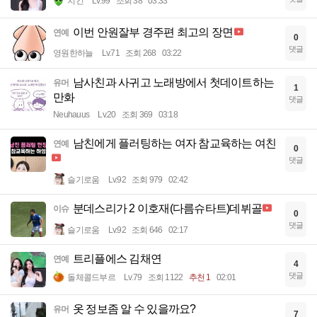
치킨
Lv.99
조회 38
03:33
이번 안원잘부 경주편 최고의 장면
연예
0
댓글
영원한하늘
Lv.71
조회 268
03:22
남사친과 사귀고 노래방에서 첫데이트하는
유머
1
만화
댓글
Neuhauus
Lv.20
조회 369
03:18
남친에게 플러팅하는 여자 참교육하는 여친
연예
0
댓글
슬기로움
Lv.92
조회 979
02:42
분데스리가 2 이호재(다름슈타트)데뷔골
이슈
0
댓글
슬기로움
Lv.92
조회 646
02:17
트리플에스 김채연
연예
4
댓글
돌체콜드부르
Lv.79
조회 1122
추천 1
02:01
옷 정보좀 알 수 있을까요?
유머
7