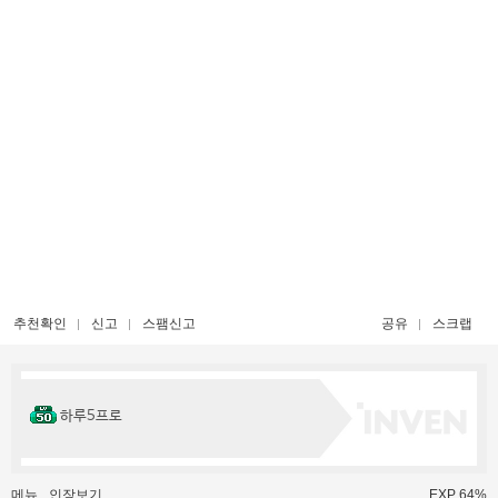
추천확인
신고
스팸신고
공유
스크랩
하루5프로
메뉴
인장보기
EXP 64%