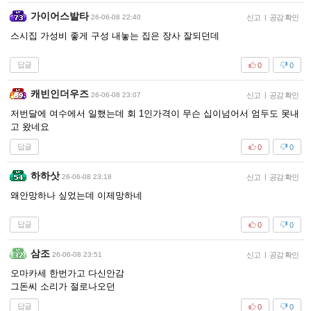
가이어스발타
26-06-08 22:40
신고
|
공감 확인
스시집 가성비 좋게 구성 내놓는 집은 장사 잘되던데
답글
0
0
캐빈인더우즈
26-06-08 23:07
신고
|
공감 확인
저번달에 여수에서 일했는데 회 1인가격이 무슨 십이넘어서 엄두도 못내
고 왔네요
답글
0
0
하하삿
26-06-08 23:18
신고
|
공감 확인
왜안망하나 싶었는데 이제망하네
답글
0
0
삼조
26-06-08 23:51
신고
|
공감 확인
오마카세 한번가고 다신안감
그돈씨 소리가 절로나오던
답글
0
0