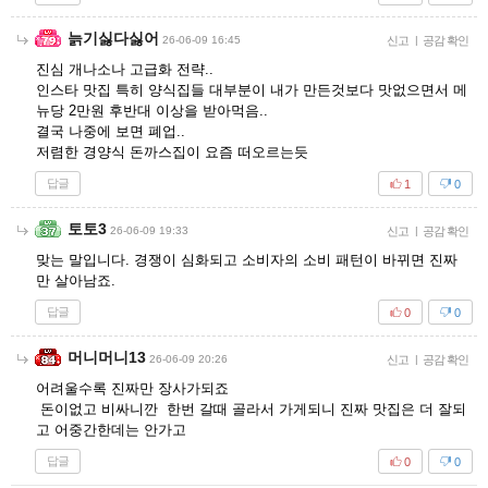
늙기싫다싫어
26-06-09 16:45
신고
|
공감 확인
진심 개나소나 고급화 전략..
인스타 맛집 특히 양식집들 대부분이 내가 만든것보다 맛없으면서 메
뉴당 2만원 후반대 이상을 받아먹음..
결국 나중에 보면 폐업..
저렴한 경양식 돈까스집이 요즘 떠오르는듯
답글
1
0
토토3
26-06-09 19:33
신고
|
공감 확인
맞는 말입니다. 경쟁이 심화되고 소비자의 소비 패턴이 바뀌면 진짜
만 살아남죠.
답글
0
0
머니머니13
26-06-09 20:26
신고
|
공감 확인
어려울수록 진짜만 장사가되죠
돈이없고 비싸니깐 한번 갈때 골라서 가게되니 진짜 맛집은 더 잘되
고 어중간한데는 안가고
답글
0
0