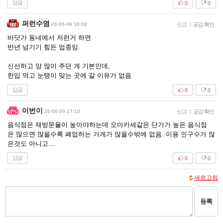
답글
0
0
퍼런수염
26-06-09 16:09
신고
|
공감 확인
바닷가 동네에서 저런거 하면
반년 넘기기 힘든 업종임.
신선하고 양 많이 주던 게 기본인데,
한입 먹고 눈탱이 맞는 곳에 갈 이유가 없음
답글
0
0
이번이
26-06-09 17:10
신고
|
공감 확인
음식점은 재방문율이 높아야하는데 오마카세같은 단가가 높은 음식점
은 많으면 많을수록 폐업하는 가게가 많을수밖에 없음. 이용 인구수가 많
은것도 아니고...
답글
0
0
새로고침
등록