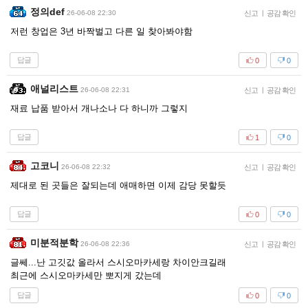
정의def
26-06-08 22:30
신고
|
공감 확인
저런 창업은 3년 바짝벌고 다른 일 찾아봐야함
답글
0
0
애널리스트
26-06-08 22:31
신고
|
공감 확인
재료 납품 받아서 개나소나 다 하니까 그렇지
답글
1
0
고코니
26-06-08 22:32
신고
|
공감 확인
제대로 된 곳들은 잘되는데 애매하면 이제 감당 못할듯
답글
0
0
미분적분학
26-06-08 22:36
신고
|
공감 확인
글쎄...난 고깃값 올라서 스시오마카세랑 차이안크길래
최근에 스시오마카세만 뽀지게 갔는데
답글
0
0