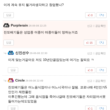
이게 계속 유지 될거라생각하고 창업했나?
답글
0
0
Purplerain
26-06-08 22:25
신고
|
공감 확인
진또배기들은 성업중 어중이 떠중이들이 망하는거죠
답글
15
2
신인선수
26-06-08 22:30
신고
|
공감 확인
이게 맞는거같아요 저도 10년단골집있는데 여기는 잘되요 ㅋ
답글
0
0
Circle
26-06-08 22:49
신고
|
공감 확인
진또배기들은 어느음식점이나 어느시국이나 잘됨. 코로나때 4인인가5
인인가 제한풀린
이후긴했는데 그때 음식점들 죽어나갈때 진또배기들은 자리없어서못
들어가는데도있었음
답글
1
0