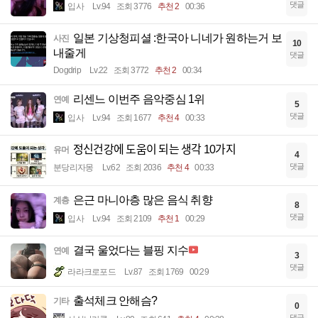
댓글
입사
Lv.94
조회 3776
추천 2
00:36
일본 기상청피셜 :한국아 니네가 원하는거 보
사진
10
내줄게
댓글
Dogdrip
Lv.22
조회 3772
추천 2
00:34
리센느 이번주 음악중심 1위
연예
5
댓글
입사
Lv.94
조회 1677
추천 4
00:33
정신건강에 도움이 되는 생각 10가지
유머
4
댓글
분당리자몽
Lv.62
조회 2036
추천 4
00:33
은근 마니아층 많은 음식 취향
계층
8
댓글
입사
Lv.94
조회 2109
추천 1
00:29
결국 울었다는 블핑 지수
연예
3
댓글
라라크로포드
Lv.87
조회 1769
00:29
출석체크 안해슴?
기타
0
댓글