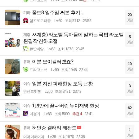
드라고노브
Lv.90
조회 2740
추천 1
00:15
폴드8 일주일 써본 후기....
기타
20
댓글
암꼬또모타쥬
Lv.60
조회 5712
23:55
ㅆ계층) 라노벨 독자들이 말하는 국밥 라노벨
계층
5
완결작 천하오절
댓글
큐땁이알
Lv.88
조회 1878
23:45
이분 오이갤러겠죠?
유머
10
댓글
드라고노브
Lv.90
조회 1948
23:44
일본 지진 피해현장 도독 근황
이슈
3
댓글
빈센트멧젠
Lv.60
조회 3481
23:43
1년만에 끝나버린 뉴이재명 현상
이슈
62
댓글
마검귀
Lv.83
조회 5099
추천 4
23:41
허언증 갤러리 레전드
유머
1
댓글
머머머머머며
Lv.38
조회 1870
23:38