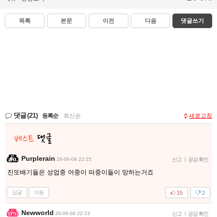
목록
본문
이전
다음
댓글쓰기
댓글
(21)
등록순
|
최신순
새로고침
Purplerain
26-06-08 22:25
신고
|
공감 확인
진또배기들은 성업중 어중이 떠중이들이 망하는거죠
답글
이동
15
2
Newworld
26-06-08 22:23
신고
|
공감 확인