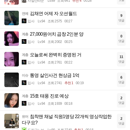
사실난라쿤
Lv.89
조회 641
추천 4
00:28
김채연 어제 자 오션월드
연예
9
댓글
입사
Lv.94
조회 2575
00:27
27,000원어치 곱창 2인분 양
계층
0
댓글
입사
Lv.94
조회 2002
00:25
오늘로써 완벽히 증명된 거
계층
11
댓글
입사
Lv.94
조회 2761
00:22
통영 살인사건 현상금 1억
이슈
6
댓글
입사
Lv.94
조회 2741
추천 1
00:19
15호 태풍 진로 예상
계층
2
댓글
입사
Lv.94
조회 1939
00:18
침착맨 채널 직원1명당 22개씩 영상작업한
유머
2
다구요?
댓글