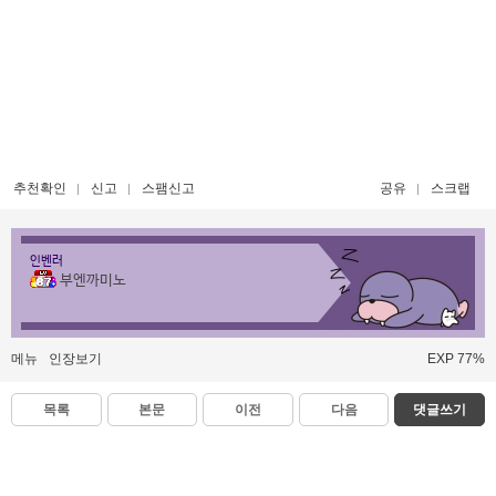
추천확인
신고
스팸신고
공유
스크랩
인벤러
부엔까미노
메뉴
인장보기
EXP 77%
목록
본문
이전
다음
댓글쓰기