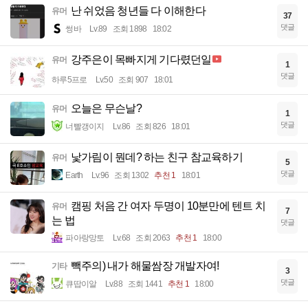
난 쉬었음 청년들 다 이해한다
유머
37
댓글
썽바
Lv.89
조회 1898
18:02
강주은이 목빠지게 기다렸던일
유머
1
댓글
하루5프로
Lv.50
조회 907
18:01
오늘은 무슨날?
유머
1
댓글
너빨갱이지
Lv.86
조회 826
18:01
낯가림이 뭔데? 하는 친구 참교육하기
유머
5
댓글
Earth
Lv.96
조회 1302
추천 1
18:01
캠핑 처음 간 여자 두명이 10분만에 텐트 치
유머
7
는 법
댓글
파아랑망토
Lv.68
조회 2063
추천 1
18:00
빽주의) 내가 해물쌈장 개발자여!
기타
3
댓글
큐땁이알
Lv.88
조회 1441
추천 1
18:00