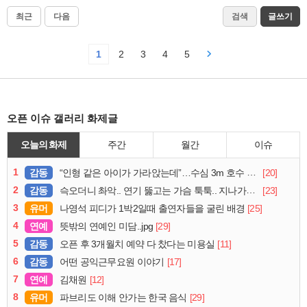
최근
다음
검색
글쓰기
1
2
3
4
5
오픈 이슈 갤러리 화제글
오늘의 화제
주간
월간
이슈
1
감동
[20]
“인형 같은 아이가 가라앉는데”…수심 3m 호수 뛰어든 60대 의인
2
감동
[23]
슥오더니 촤악.. 연기 뚫고는 가슴 툭툭.. 지나가던 아재의 정체
3
유머
[25]
나영석 피디가 1박2일때 출연자들을 굴린 배경
4
연예
[29]
뜻밖의 연예인 미담..jpg
5
감동
[11]
오픈 후 3개월치 예약 다 찼다는 미용실
6
감동
[17]
어떤 공익근무요원 이야기
7
연예
[12]
김채원
8
유머
[29]
파브리도 이해 안가는 한국 음식