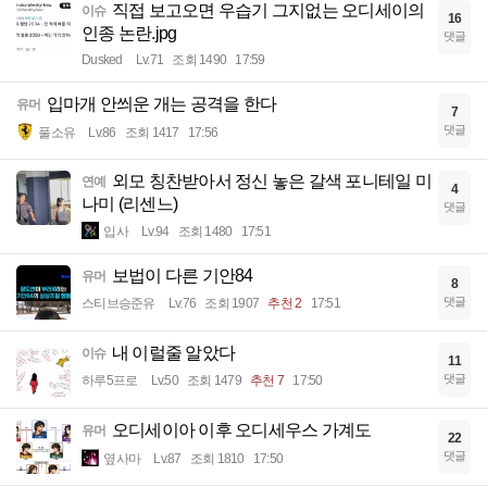
직접 보고오면 우습기 그지없는 오디세이의
이슈
16
인종 논란.jpg
댓글
Dusked
Lv.71
조회 1490
17:59
입마개 안씌운 개는 공격을 한다
유머
7
댓글
풀소유
Lv.86
조회 1417
17:56
외모 칭찬받아서 정신 놓은 갈색 포니테일 미
연예
4
나미 (리센느)
댓글
입사
Lv.94
조회 1480
17:51
보법이 다른 기안84
유머
8
댓글
스티브승준유
Lv.76
조회 1907
추천 2
17:51
내 이럴줄 알았다
이슈
11
댓글
하루5프로
Lv.50
조회 1479
추천 7
17:50
오디세이아 이후 오디세우스 가계도
유머
22
댓글
옆사마
Lv.87
조회 1810
17:50