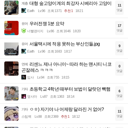
대형 숲고양이계의 최강자 시베리아 고양이
계층
11
댓글
Earth
Lv.96
조회 1371
추천 1
18:21
우러전쟁 1분 요약
유머
17
댓글
너빨갱이지
Lv.86
조회 1646
18:20
서울택시에 적응 못하는 부산인들.jpg
유머
9
댓글
Earth
Lv.96
조회 1683
18:17
리센느 제나 아니이~ 따라 하는 맨시티 니코
연예
0
곤잘레스 ㅋㅋㅋ
댓글
입사
Lv.94
조회 755
18:15
초등학교 4학년 때부터 보법이 달랏던 빽햄
기타
6
댓글
옆사마
Lv.87
조회 1363
18:14
ㅇㅎ) 자기야 나 어제랑 달라진 거 없어?
기타
11
댓글
스팀팩
Lv.88
조회 2369
추천 1
18:12