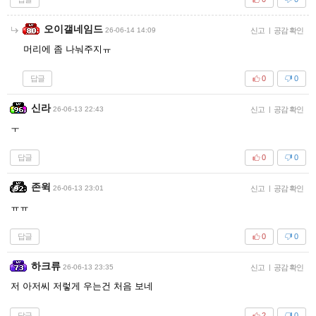
오이갤네임드
26-06-14 14:09
신고
|
공감 확인
머리에 좀 나눠주지ㅠ
답글
0
0
신라
26-06-13 22:43
신고
|
공감 확인
ㅜ
답글
0
0
존윅
26-06-13 23:01
신고
|
공감 확인
ㅠㅠ
답글
0
0
하크류
26-06-13 23:35
신고
|
공감 확인
저 아저씨 저렇게 우는건 처음 보네
답글
2
0