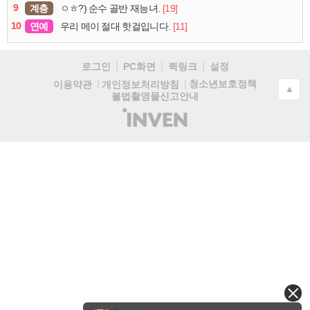
9
계층
[19]
ㅇㅎ?) 순수 골반 재능녀.
10
연예
[11]
우리 메이 절대 핫걸입니다.
로그인
PC화면
퀵링크
설정
청소년보호정책
이용약관
개인정보처리방침
▲
불법촬영물신고안내
(주)
인
벤