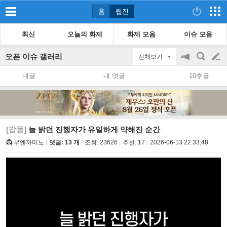
홈
웹진
최신
오늘의 화제
화제 모음
이슈 모음
오픈 이슈 갤러리
전체보기
공
검
글
지
색
내글
내 댓글
10추글
on/off
쓰
기
[감동]
늘 밝던 진행자가 유일하게 약해진 순간
부엔까미노
댓글: 13 개
조회:
23626
추천:
17
2026-06-13 22:33:48