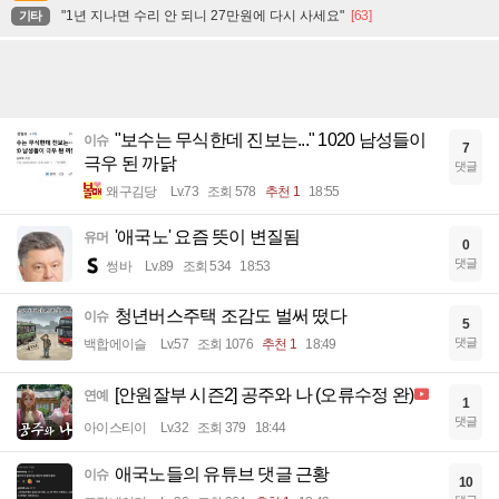
"1년 지나면 수리 안 되니 27만원에 다시 사세요"
[63]
기타
"보수는 무식한데 진보는..." 1020 남성들이
이슈
7
극우 된 까닭
댓글
왜구김당
Lv.73
조회 578
추천 1
18:55
'애국노' 요즘 뜻이 변질됨
유머
0
댓글
썽바
Lv.89
조회 534
18:53
청년버스주택 조감도 벌써 떴다
이슈
5
댓글
백합에이슬
Lv.57
조회 1076
추천 1
18:49
[안원잘부 시즌2] 공주와 나 (오류수정 완)
연예
1
댓글
아이스티이
Lv.32
조회 379
18:44
애국노들의 유튜브 댓글 근황
이슈
10