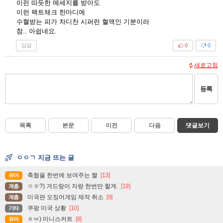
이런 따듯한 메세지를 받아도
이런 팩트체크 한마디에
수혈받는 피가 차디찬 시퍼런 혈액인 기분이라
참.. 아쉽네요.
답글
0
0
새로고침
등록
목록
본문
이전
다음
댓글보기
ㅇㅇㄱ 지금 뜨는 글
축협을 한번에 보여주는 짤
[13]
유머
ㅇㅎ?) 겨드랑이 자랑 한번만 할게.
[19]
계층
미국판 오징어게임 제작 취소
[9]
계층
쿠팡 미국 상황
[10]
기타
ㅎㅂ) 미니스커트
[8]
유머