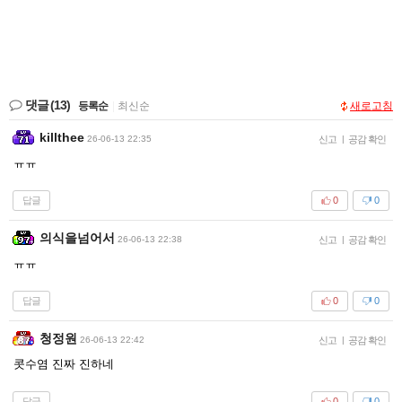
댓글
(13)
등록순
|
최신순
새로고침
killthee
26-06-13 22:35
신고
|
공감 확인
ㅠㅠ
답글
0
0
의식을넘어서
26-06-13 22:38
신고
|
공감 확인
ㅠㅠ
답글
0
0
청정원
26-06-13 22:42
신고
|
공감 확인
콧수염 진짜 진하네
답글
0
0