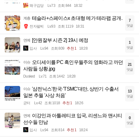
왜구김당
Lv.73
조회 844
18:32
테슬라+스페이스x 초대형 메가 테라팹 공개.
계층
7
댓글
전자팔찌
Lv.93
조회 1119
18:31
[안원잘부 시즌 2] 19시 예정
연예
1
댓글
입사
Lv.94
조회 809
추천 1
18:28
오디세이를 PC 흑인우월주의 영화라고 까던
이슈
21
사람들 상황.jpg
댓글
Dusked
Lv.71
조회 1442
18:28
'삼전닉스'한국·'TSMC'대만, 상반기 수출서
이슈
13
일본 추월 '사상 처음'
댓글
균터
Lv.42
조회 1018
추천 1
18:26
이강인과 아틀레티코 입국, 리센느와 맨시티
연예
0
선수들 만남
댓글
입사
Lv.94
조회 814
추천 1
18:24