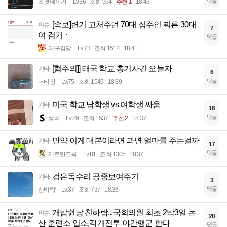
댓글
조졋네이거
Lv.36
조회 964
추천 1
18:43
[속보]변기 고처주던 70대 집주인 찌른 30대
이슈
7
여 검거ㆍ
댓글
왜구김당
Lv.73
조회 1514
18:41
[혐주의]] 태국 학교 총기사건 오늘자
기타
6
댓글
더티장
Lv.75
조회 1549
18:39
미국 학교 남학생 vs 여학생 싸움
기타
16
댓글
썽바
Lv.89
조회 1537
추천 2
18:37
만약 이게 대본이라면 과연 얼마를 주는걸까
기타
17
댓글
제르만크록
Lv.81
조회 1305
18:37
검은독수리 공중보여주기
기타
3
댓글
산바락
Lv.37
조회 737
18:36
개밥쉰당 천하람...국회의원 최초 2박3일 논
이슈
20
산 훈련소 입소,각개전투 야간행군 한다
댓글