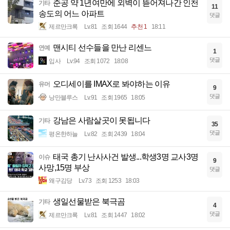
준공 약 1년여만에 외벽이 뜯어져나간 인천
기타
11
송도의 어느 아파트
댓글
제르만크록
Lv.81
조회 1644
추천 1
18:11
맨시티 선수들을 만난 리센느
연예
1
댓글
입사
Lv.94
조회 1072
18:08
오디세이를 IMAX로 봐야하는 이유
유머
9
댓글
낭만블루스
Lv.91
조회 1965
18:05
강남은 사람살곳이 못됩니다
기타
35
댓글
평온한하늘
Lv.82
조회 2439
18:04
태국 총기 난사사건 발생...학생3명 교사3명
이슈
9
사망,15명 부상
댓글
왜구김당
Lv.73
조회 1253
18:03
생일선물받은 북극곰
기타
4
댓글
제르만크록
Lv.81
조회 1447
18:02