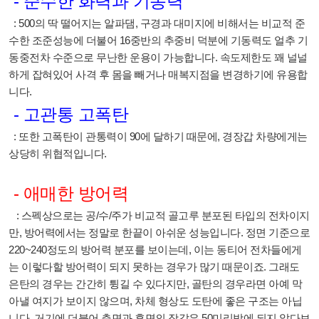
- 준수한 화력과 기동력
: 500의 딱 떨어지는 알파댐, 구경과 대미지에 비해서는 비교적 준
수한 조준성능에 더불어 16중반의 추중비 덕분에 기동력도 얼추 기
동중전차 수준으로 무난한 운용이 가능합니다. 속도제한도 꽤 널널
하게 잡혀있어 사격 후 몸을 빼거나 매복지점을 변경하기에 유용합
니다.
- 고관통 고폭탄
: 또한 고폭탄이 관통력이 90에 달하기 때문에, 경장갑 차량에게는
상당히 위협적입니다.
- 애매한 방어력
: 스펙상으로는 공/수/주가 비교적 골고루 분포된 타입의 전차이지
만, 방어력에서는 정말로 한끝이 아쉬운 성능입니다. 정면 기준으로
220~240정도의 방어력 분포를 보이는데, 이는 동티어 전차들에게
는 이렇다할 방어력이 되지 못하는 경우가 많기 때문이죠. 그래도
은탄의 경우는 간간히 튕길 수 있다지만, 골탄의 경우라면 아예 막
아낼 여지가 보이지 않으며, 차체 형상도 도탄에 좋은 구조는 아닙
니다. 거기에 더불어 측면과 후면의 장갑은 50미리밖에 되지 않다보