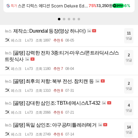
스콘 디럭스 에디션 Scorn Deluxe Edition
75%
13,250원
6%
특가
제작소: Durendal 등장(영상 하나더)
뉴스
11
댓글
페스크
Lv.73
조회 1897
추천 6
08-05
[골탱] 강력한 전차 3종:티거-마우스/콘트라딕셔스/스
뉴스
2
트릿식사
댓글
페스크
Lv.73
조회 1180
추천 7
08-04
[골탱] 최후의 저항: 북부 전선. 참치캔 등
뉴스
2
댓글
페스크
Lv.73
조회 1310
추천 8
07-31
[골탱] 강대한 삼인조: TBT/네메시스/LT-432
뉴스
4
댓글
페스크
Lv.73
조회 2066
추천 6
07-21
[골탱] 독일 삼인조: 야구공/미틀레러/예거
뉴스
14
댓글
페스크
Lv.73
조회 2749
추천 6
07-14