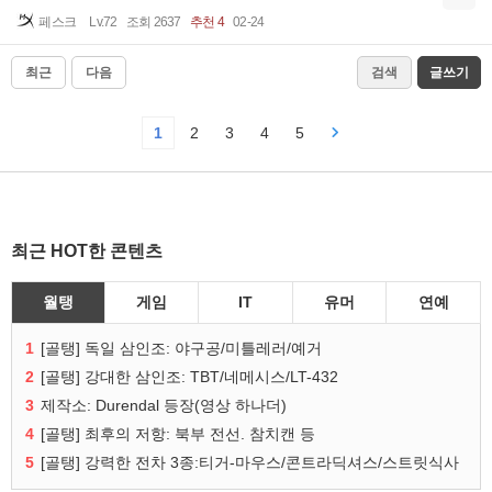
페스크
Lv.72
조회 2637
추천 4
02-24
최근
다음
검색
글쓰기
1
2
3
4
5
최근 HOT한 콘텐츠
월탱
게임
IT
유머
연예
1
[골탱] 독일 삼인조: 야구공/미틀레러/예거
2
[골탱] 강대한 삼인조: TBT/네메시스/LT-432
3
제작소: Durendal 등장(영상 하나더)
4
[골탱] 최후의 저항: 북부 전선. 참치캔 등
5
[골탱] 강력한 전차 3종:티거-마우스/콘트라딕셔스/스트릿식사