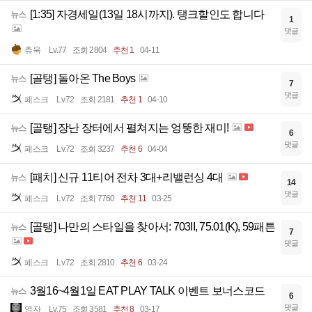
[1:35] 자경세일(13일 18시까지). 탱크할인도 합니다
뉴스
1
댓글
츄욱
Lv.77
조회 2804
추천 1
04-11
[골탱] 돌아온 The Boys
뉴스
7
댓글
페스크
Lv.72
조회 2181
추천 1
04-10
[골탱] 장난 장터에서 펼쳐지는 엉뚱한 재미!
뉴스
6
댓글
페스크
Lv.72
조회 3237
추천 6
04-04
[패치] 신규 11티어 전차 3대+리밸런싱 4대
뉴스
14
댓글
페스크
Lv.72
조회 7760
추천 11
03-25
[골탱] 나만의 스타일을 찾아서: 703II, 75.01(K), 59패튼
뉴스
7
댓글
페스크
Lv.72
조회 2810
추천 6
03-24
3월16~4월1일 EAT PLAY TALK 이벤트 보너스코드
뉴스
6
댓글
영자
Lv.75
조회 3581
추천 8
03-17