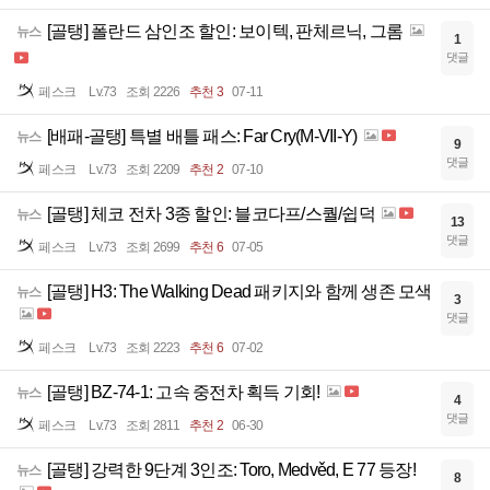
[골탱] 폴란드 삼인조 할인: 보이텍, 판체르닉, 그롬
뉴스
1
댓글
페스크
Lv.73
조회 2226
추천 3
07-11
[배패-골탱] 특별 배틀 패스: Far Cry(M-VII-Y)
뉴스
9
댓글
페스크
Lv.73
조회 2209
추천 2
07-10
[골탱] 체코 전차 3종 할인: 블코다프/스퀄/쉽덕
뉴스
13
댓글
페스크
Lv.73
조회 2699
추천 6
07-05
[골탱] H3: The Walking Dead 패키지와 함께 생존 모색
뉴스
3
댓글
페스크
Lv.73
조회 2223
추천 6
07-02
[골탱] BZ-74-1: 고속 중전차 획득 기회!
뉴스
4
댓글
페스크
Lv.73
조회 2811
추천 2
06-30
[골탱] 강력한 9단계 3인조: Toro, Medvěd, E 77 등장!
뉴스
8