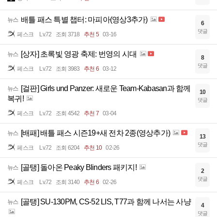
배틀 패스 특별 챕터: 마피아(영상3추가)
뉴스
6
댓글
페스크
Lv.72
조회 3718
추천 5
03-16
[상자] 초록빛 영광 축제: 번영의 시대
뉴스
8
댓글
페스크
Lv.72
조회 3983
추천 6
03-12
[걸판] Girls und Panzer: 새로운 Team-Kabasan과 함께
뉴스
10
복귀!
댓글
페스크
Lv.72
조회 4542
추천 7
03-04
[배패] 배틀 패스 시즌19+새 전차 2종(영상추가)
뉴스
13
댓글
페스크
Lv.72
조회 6204
추천 10
02-26
[골탱] 돌아온 Peaky Blinders 패키지!
뉴스
2
댓글
페스크
Lv.72
조회 3140
추천 6
02-26
[골탱] SU-130PM, CS-52 LIS, T77과 함께 나서는 사냥
뉴스
4
댓글