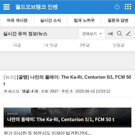
월드오브탱크
인벤
자유 게시판
실시간 소식
팁과 노하우
질문과 답변
실시간 유저 정보/뉴스
전체보기
공
검
글
지
색
내글
내 댓글
3추글
인증글
on/off
쓰
기
[뉴스]
[골탱] 나만의 플레이: The Ka-Ri, Centurion 5/1, FCM 50
t
페스크
댓글: 4 개
조회:
3937
추천:
6
2025-06-10 13:53:12
뭔가 이상한 듯 하면서도 이제야 발견한건데...