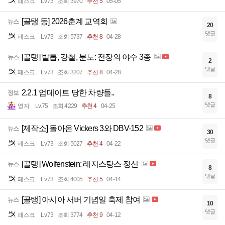
페스크
Lv.73
조회 3970
추천 5
05-05
[골탱 등] 2026춘계 교역회
뉴스
20
댓글
페스크
Lv.73
조회 5737
추천 8
04-28
[골탱] 발톱, 강철, 분노: 전장의 야수 3종
뉴스
2
댓글
페스크
Lv.73
조회 3207
추천 8
04-28
2.2.1 업데이트 당한 차량들..
정보
8
댓글
영자
Lv.75
조회 4229
추천 4
04-25
[제작소] 돌아온 Vickers 3와 DBV-152
뉴스
30
댓글
페스크
Lv.73
조회 5027
추천 4
04-22
[골탱] Wolfenstein: 레지스탕스 정신
뉴스
8
댓글
페스크
Lv.73
조회 4005
추천 5
04-14
[골탱] 아시아 서버 기념일 축제 참여
뉴스
10
댓글
페스크
Lv.73
조회 3774
추천 9
04-12