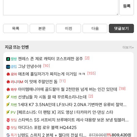
등록
목록
본문
이전
다음
댓글보기
지금 뜨는 인벤
더보기+
[2]
젠레스 존 제로 캐릭터 코스프레한 꽁주
짤방
[10]
그냥 안녕수야
클립
[155]
애초에 홀딩저가가 짜치는게 이거임 ㅋㅋ
로아
[11]
이 맛에 주말던전 돔
리니지M
[19]
아이템매니아에 골드팔아 월 2천만원 넘게 버는 인간 있던데
와우
[2]
선생님들 차 시동 끌 때 꾸르륵소리나는데
차벤
1세대 K7 3.5NA인데 LF쏘나타 2.0NA 기변하면 유류비 절약이 얼마나 될까요..?
차벤
[페르소나5: 더 팬텀 X] 괴도 영상 l 타카마키 안·댄싱 스타
PV
스타벅스 SS 서프비치 브루메이트 레사 대용량 보온 보냉 텀블러 콜드컵 887ml
핫딜
아디다스 포럼 로우 블랙 HQ4425
핫딜
닌텐도 스위치 2 본체 + 젤다의 전설 티어스 오브 더 킹덤 닌텐도 스위치 2 에디션 + 젤다의 전설 브레스 오브 더 와일드 닌텐도 스위치 2 에디션 번들
817,600원
1%
809,420원
특가