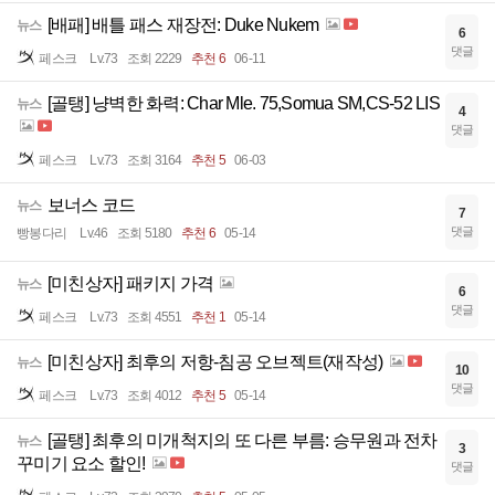
[배패] 배틀 패스 재장전: Duke Nukem
뉴스
6
댓글
페스크
Lv.73
조회 2229
추천 6
06-11
[골탱] 냥벽한 화력: Char Mle. 75,Somua SM,CS-52 LIS
뉴스
4
댓글
페스크
Lv.73
조회 3164
추천 5
06-03
보너스 코드
뉴스
7
댓글
빵봉다리
Lv.46
조회 5180
추천 6
05-14
[미친상자] 패키지 가격
뉴스
6
댓글
페스크
Lv.73
조회 4551
추천 1
05-14
[미친상자] 최후의 저항-침공 오브젝트(재작성)
뉴스
10
댓글
페스크
Lv.73
조회 4012
추천 5
05-14
[골탱] 최후의 미개척지의 또 다른 부름: 승무원과 전차
뉴스
3
꾸미기 요소 할인!
댓글