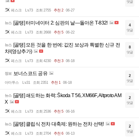
댓글
페스크
Lv.73
조회 2755
추천 2
06-27
[골탱] 터미네이터 2: 심판의 날—돌아온 T-832!
뉴스
4
댓글
페스크
Lv.73
조회 2668
추천 5
06-22
[골탱] 모든 것을 한 번에: 값진 보상과 특별한 신규 전
뉴스
8
차!(영상추가)
댓글
페스크
Lv.73
조회 4230
추천 3
06-18
보너스코드 공유
정보
2
댓글
아마투스
Lv.31
조회 2351
추천 1
06-18
[골탱] 쇄도하는 화력: Škoda T 56, XM66F, Altproto AM
뉴스
2
X
댓글
페스크
Lv.73
조회 2536
추천 5
06-16
[골탱] 클립식 전차 대축제: 원하는 전차 선택!
뉴스
2
댓글
페스크
Lv.73
조회 2704
추천 6
06-13