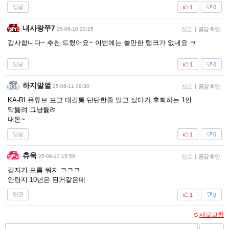
답글
1
0
내사랑쭈7
25-06-10 20:25
신고
|
공감 확인
감사합니다~ 추천 드렸어요~ 이번에는 쓸만한 탱크가 없네요 ㅋ
답글
1
0
하지말껄
25-06-11 09:30
신고
|
공감 확인
KA-RI 유튜브 보고 대갈통 단단한줄 알고 샀다가 후회하는 1인
막뚫려 그냥뚫려
내돈~
답글
1
0
츄욱
25-06-13 15:59
신고
|
공감 확인
갑자기 프름 뭐지 ㅋㅋㅋ
안탄지 10년은 된거같은데
답글
1
0
새로고침