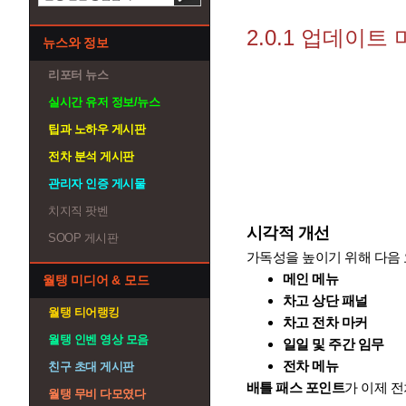
2.0.1 업데이트
뉴스와 정보
리포터 뉴스
실시간 유저 정보/뉴스
팁과 노하우 게시판
전차 분석 게시판
관리자 인증 게시물
치지직 팟벤
시각적 개선
SOOP 게시판
가독성을 높이기 위해 다음
메인 메뉴
월탱 미디어 & 모드
차고 상단 패널
월탱 티어랭킹
차고 전차 마커
월탱 인벤 영상 모음
일일 및 주간 임무
전차 메뉴
친구 초대 게시판
배틀 패스 포인트
가 이제 
월탱 무비 다모였다