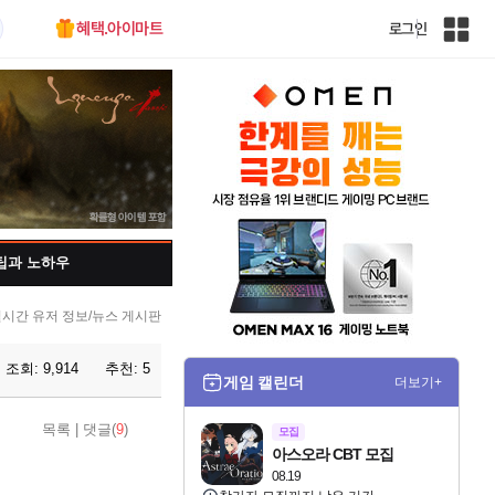
혜택.아이마트
로그인
인
벤
전
체
사
이
트
맵
팁과 노하우
시간 유저 정보/뉴스 게시판
조회:
9,914
추천:
5
게임 캘린더
더보기+
목록
|
댓글(
9
)
모집
아스오라 CBT 모집
08.19