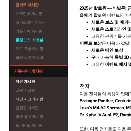
팬아트 게시판
2025년 할로윈 — 바빌론: 
스크린샷 게시판
올해의 할로윈 이벤트인 '바
새로운 보스 및 메커
하이스코어 게시판
새로운 스토리라인 
리플레이 게시판
고유한 분위기를 가
월탱 모드 자료실
이벤트 보상
은 다음과 같답
모드 요청 게시판
새로운 메인 보상
구매 가능한
특별 3D
월탱 스킨 자료실
고유한
이벤트 배지 
커뮤니티 게시판
자유 게시판
전차
질문과 답변
다음 전차들의 특성이 업데
사건 사고 게시판
Bretagne Panther, Centuri
Loza's M4-A2 Sherman, M10
클랜전 게시판
Pz.Kpfw. IV Ausf. F2, Rambo
클랜 홍보 게시판
토너먼트 게시판
또한, 다음 전차들도 다음 