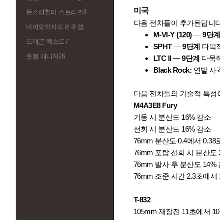
미국
몬스터헌터 스토리즈3
다음 전차들이 추가된답니다
바이오하자드 레퀴엠
M-VI-Y (120)
—
9단
드래곤 퀘스트7
SPHT
—
9단계
다목
풋볼 매니저26
LTC II
—
9단계
다목
Black Rock:
연발 사
다음 전차들의 기술적 특성
M4A3E8 Fury
기동 시 분산도 16% 감소
선회 시 분산도 16% 감소
76mm 분산도 0.4에서 0.3
76mm 포탑 선회 시 분산도 
76mm 발사 후 분산도 14%
76mm 조준 시간 2.3초에서 
T-832
105mm 재장전 11초에서 1