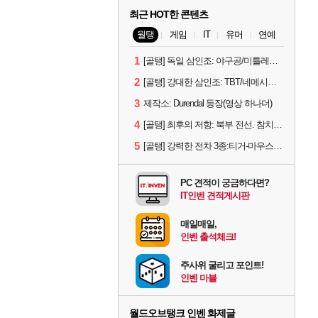
최근 HOT한 콘텐츠
월탱
게임
IT
유머
연예
1
[골탱] 독일 삼인조: 야구공/미틀레러/예거
2
[골탱] 강대한 삼인조: TBT/네메시스/LT-432
3
제작소: Durendal 등장(영상 하나더)
4
[골탱] 최후의 저항: 북부 전선. 참치캔 등
5
[골탱] 강력한 전차 3종:티거-마우스/콘트라딕셔스/스트릿식사
PC 견적이 궁금하다면?
IT인벤 견적게시판
매일매일,
인벤 출석체크!
주사위 굴리고 포인트!
인벤 마블
월드오브탱크 인벤 화제글