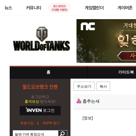
로스트아크
뉴스
커뮤니티
게임캘린더
게이머존
기대평 이벤트
홈
가이드북
월드오브탱크 인벤
주소보기
복사
로그인하고
춤추는새
출석보상
받으세요!
로그인
[정보]
회원가입
ID/PW 찾기