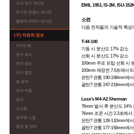
소대 찾기 게시판
EMIL 1951, IS-2M, ISU-152
무기와 전쟁사 게시판
소련
월탱에 바란다 게시판
다음 전차들의 기술적 특성
(구) 자료와 정보
T-44-100
가이드북
기동 시 분산도 17% 감소
연구 트리
선회 시 분산도 17% 감소
100mm 주포 포탑 선회 시 
전차 정보
100mm 재장전 7.5초에서 6
전차 랭킹
은탄? 관통 190-168mm에서
맵 공략
골탄? 관통 247-218mm에서
전차 부품
Loza's M4-A2 Sherman
장비
76mm 발사 후 분산도 14%
소모품
76mm 조준 시간 2.3초에서
승무원 스킬
은탄? 관통 128-110mm에서
훈장 및 업적
골탄? 관통 177-158mm에서