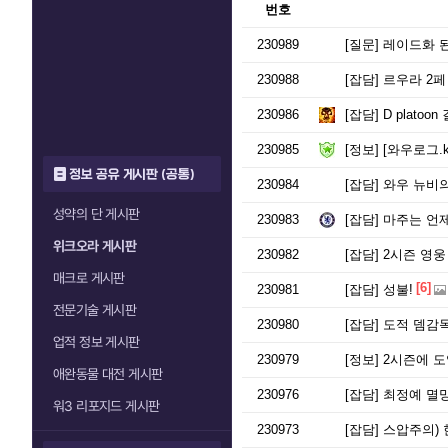
번호
230989
[질문]
레이드화 된
230988
[잡담]
르우라 2페
230986
[잡담]
D platoo
230985
[정보]
[와우로그.k
정보 공유 게시판 (공통)
230984
[잡담]
와우 뉴비의
성약의 단 게시판
230983
[잡담]
마주는 언
위크오라 게시판
230982
[잡담]
2시즌 영웅
매크로 게시판
[6]
230981
[잡담]
성불!
전문기술 게시판
230980
[잡담]
도적 뎀감독 
업적 정보 게시판
230979
[정보]
2시즌에 도
애완동물 대전 게시판
230976
[잡담]
최정예 멸망
워3 리포지드 게시판
230973
[잡담]
스압주의) 