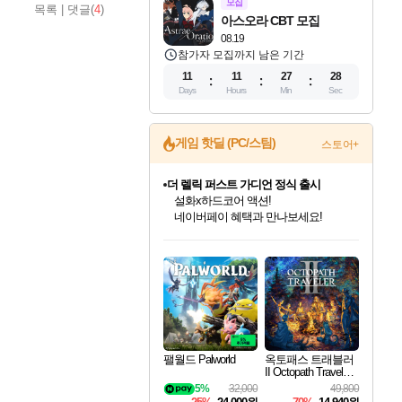
모집
목록
|
댓글(
4
)
아스오라 CBT 모집
08.19
참가자 모집까지 남은 기간
11
11
27
27
Days
Hours
Min
Sec
게임 핫딜 (PC/스팀)
스토어+
더 렐릭 퍼스트 가디언 정식 출시
설화x하드코어 액션!
네이버페이 혜택과 만나보세요!
인벤게임즈 8월 특별 할인!
드래곤소드: 어웨이크닝 입점!
문명 7 특별 할인!
마블 투혼 파이팅 소울즈 정식출시!
귀무자: 검의 길 예약 판매 중!
비스트 오브 리인카네이션 정식 출시!
커세어 코브 출시 기념 할인!
베데스다 40주년 기념 할인 중!
캡콤 프렌차이즈 할인 진행 중!
캡콤 일부 상품 상시 할인
스타워즈 은하계 레이서
로블록스 기프트 카드 공식 입점
인기 퍼블리셔 모음!
스팀으로 만나는 드래곤소드!
조선&고려 DLC 출시 예정
마블 히어로 총 출동&화려한 격투!
10% 할인과
게임프릭 신작 IP
해적'섬'을 발전시키자!
베데스다의 명작들을
몬헌, 바하 등 인기 IP를
몬헌 와일즈 & 드래곤즈 도그마2
인벤게임즈에서 10% 추가 적립
Robux를 가장 안전하고
최대 90% 할인가를 만나보세요!
네이버혜택과 함께 만나보세요!
50%할인&추가 적립까지!
네이버 포인트 혜택까지!
이니&베니 혜택까지!
네이버 혜택가와 함께 예약하세요!
할인&네이버혜택으로 만나보세요!
40주년 프로모션으로 만나보세요!
할인가에 만나보세요!
일부 에디션 상시 할인!
혜택으로 예약 판매 중
편안하게 충전하세요
팰월드 Palworld
옥토패스 트래블러
II Octopath Traveler I
I
5%
32,000
49,800