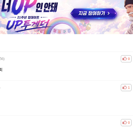
56)
공감
비공
0
회
)
공감
비공
1
공감
비공
0