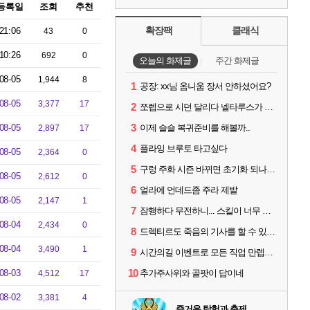
등록일
조회
추천
확장팩
클래식
21:06
43
0
10:26
692
0
오늘의 화제글
주간 화제글
08-05
1,944
8
1
공장: xx님 옴니움 장서 안하셨어요?
08-05
3,377
17
2
쪼렙으로 시던 달리다 넬타루스가 나오면 긴장해야 할 몹
3
08-05
이제 슬슬 복귀준비를 해볼까..
2,897
17
4
플라잉 브루토 타고싶다
08-05
2,364
0
5
구렁 주화 시즌 바뀌면 초기화 되나요?
08-05
2,612
0
6
얼라에 언데드좀 주라 제발
08-05
2,147
1
7
잠행하다 무전하니... 스킬이 너무 많소...ㅠㅠ
08-04
2,434
0
8
드렉티르도 죽음의 기사를 할 수 있기를
08-04
3,490
1
9
시간의길 이벤트로 모든 직업 만렙찍었는데...
10
08-03
추가주사위와 골팟이 답이네
4,512
17
08-02
3,381
4
즐거운 탐험과 축제