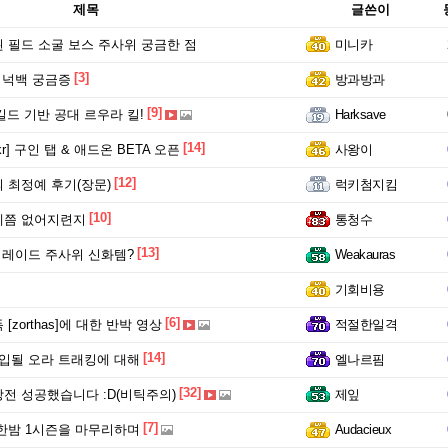
제목
글쓴이
 필드 소굴 보스 주사위 궁금한 점
미니카
[3]
 넉백 궁금증
방과방과
[9]
n 길드 기반 공대 르우라 킬!
Harksave
[14]
r] 구인 탭 & 애드온 BETA 오픈
사왕이
[12]
 최정예 후기(장문)
럭키첨지킴
[10]
제쯤 없어지련지
통청수
[13]
 레이드 주사위 신화템?
Weakauras
기회비용
[6]
[zorthas]에 대한 반박 영상
적절한일격
[14]
입될 오라 트래킹에 대해
엘나르핌
[32]
전 성공했습니다 :D(비틱주의)
제잎
[7]
한밤 1시즌을 마무리하며
Audacieux