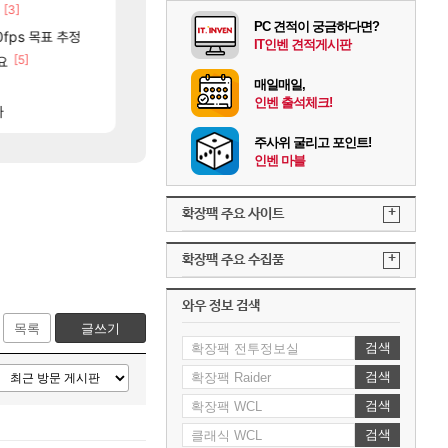
[3]
[52]
종자들이여, 마음껏 유린하라.jpg
중국 CXMT, D램 매출 점유율 7%…글로벌 4위로 부상
로아
해외겜
PC 견적이 궁금하다면?
88]
0fps 목표 추정
메가부대는 더이상 나오기 힘들것 같다는 생각임
AI발 원가 압박, 메인보드값 오르나
오버워치
해외겜
IT인벤 견적게시판
[5]
[24]
[32]
ㅅ
요
2줄남았는데 씨2발아
리싱크드 1.06 패치노트 (8/5)
로아
리싱크드
[40]
매일매일,
캬 익세 에픽빔ㅋㅋㅋㅋㅋㅋㅋㅋ
메모리 3사, 2027년 생산분 완판?
메이플
해외겜
인벤 출석체크!
[240]
[26]
제합니다.
다
흠, 꼰대왔다.
아사쿠라 마이 성우 정보 및 주요 필모
검은사막
아스오라
주사위 굴리고 포인트!
인벤 마블
+
확장팩 주요 사이트
+
확장팩 주요 수집품
와우 정보 검색
목록
글쓰기
검색
검색
검색
검색