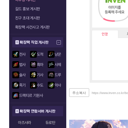
길드 홍보 게시판
친구 초대 게시판
확장팩 사건사고 게시판
인장
확장팩 직업 게시판
전사
도적
냥꾼
법사
흑마
사제
술사
기사
드루
죽기
수도
악사
주소복사
https://www.inven.co.kr/
드랙티르 기원사
확장팩 연합서버 게시판
아즈샤라
듀로탄