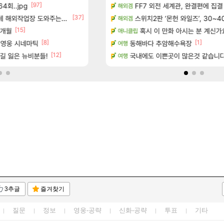
[97]
[155]
4회..jpg
보 및 출연작 모음
8월 9일 썬데이 메이플
FF7 외전 세계관, 완결편에 집결
메이플
해외겜
[37]
[
우 정보 및 주요 필모
업장 도와주는 짓은 좀 아니지않냐?
보상 공지 나온거 10추 하니 올리자
스위치2판 ‘몬헌 와일즈’, 30~4
로아
해외겜
[15]
7개월
(40개) - 귀환한 영혼 도전과제
진짜 귀한 삼색화채 찐1등 떳냐 ㅅㅅ
혹시 이 만화 아시는 분 계신가
FCO
애니클립
[8]
[78]
[1]
 영웅 시네마틱
크로체 따왔습니다
동해바다 추암해수욕장
로아
여행
[12]
길 잃은 뉴비분들!
마치고.. (feat. 리아)
고양이를 도구로 쓰는 인방 하꼬 스트리머 박
국내에도 이쁜곳이 많은것 같습니
로아
여행
3추글
즐겨찾기
질문
정보
영웅-공략
신화-공략
투표
기타