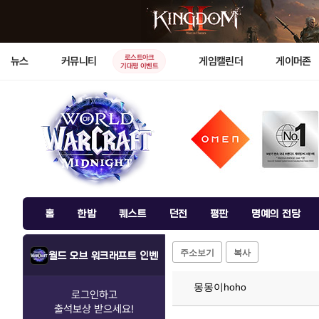
로스트아크
뉴스
커뮤니티
게임캘린더
게이머존
기대평 이벤트
홈
한밤
퀘스트
던전
평판
명예의 전당
주소보기
복사
월드 오브 워크래프트 인벤
몽몽이hoho
로그인하고
출석보상
받으세요!