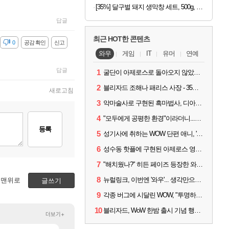
[35%] 달구벌 돼지 생막창 세트, 500g, 2봉
답글
최근 HOT한 콘텐츠
감
0
공감 확인
신고
와우
게임
IT
유머
연예
답글
1
굴단이 아제로스로 돌아오지 않았다면? 와우 클래식+ 주목
2
블리자드 조해나 패리스 사장 - 35년 역사, 그리고 비전
새로고침
3
악마술사로 구현된 흑마법사, 디아4 x 와우 콜라보 살펴보기
4
"모두에게 공평한 환경"이라더니...여전히 살아있는 애드온
등록
5
성기사에 취하는 WOW 단편 애니, '신성한 모든 것'
6
성수동 핫플에 구현된 아제로스 영웅들의 안식처, WoW 홈스윗홈
7
"해치웠나?" 히든 페이즈 등장한 와우 '한밤', 세계 최초 킬은 '팀 리퀴드'
8
뉴럴링크, 이번엔 '와우'... 생각만으로 게임하는 시대 성큼
맨위로
글쓰기
9
각종 버그에 시달린 WOW, "투명하고 신속한 소통과 대응 약속"
10
블리자드, WoW 한밤 출시 기념 행사 '홈스윗홈' 28일 개최
더보기+