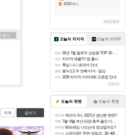
1000이니
새로고침
오늘의 치지직
오늘의 SOOP
26년 7월 팔로우 상승량 TOP 30 - 월간 치지직
잡담
치지직 애플TV 앱 출시
정보
룩삼 니니 초대석 안내
정보
봉누도2 두 번째 티저 - 일상
클립
2026 치지직 이리대회 오픈컵 안내
정보
더보기+
오늘의 팟벤
오늘의 핫벤
목록
글쓰기
메모리 3사, 2027년 생산분 완판?
해외겜
7월~8월 부산-단양-충주-울진 다녀왔어요~
여행
60프레임 나오는데 정상일까요?
레퀴엠
스위치2판 ‘몬헌 와일즈’, 30~40fps 목표 추정
해외겜