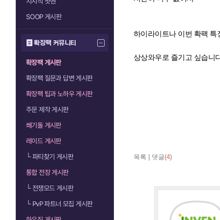
치지직 팟벤
SOOP 게시판
하이라이트나 이번 확팩 특
확장팩 커뮤니티
상상와우로 즐기고 싶습니다
확장팩 게시판
확장팩 질문과 답변 게시판
확장팩 팁과 노하우 게시판
주문 제작 게시판
쐐기돌 게시판
레이드 게시판
└
파티찾기 게시판
목록
|
댓글(
4
)
통합 전장 게시판
└
전쟁모드 게시판
└
PvP 파트너 모집 게시판
하우징 게시판