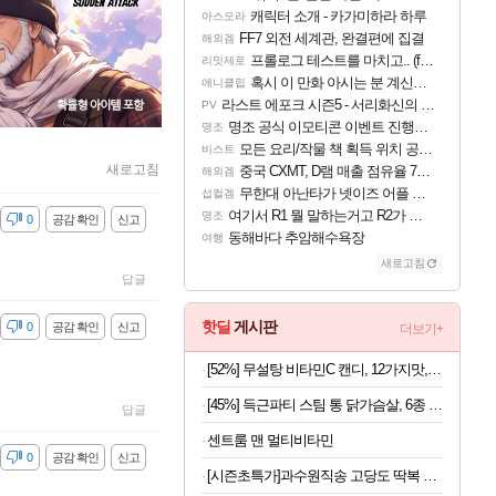
캐릭터 소개 - 카가미하라 하루
아스오라
FF7 외전 세계관, 완결편에 집결
해외겜
프롤로그 테스트를 마치고.. (feat. 리아)
리밋제로
혹시 이 만화 아시는 분 계신가요
애니클립
라스트 에포크 시즌5 - 서리화신의 분노 티저
PV
명조 공식 이모티콘 이벤트 진행해봤습니다! 참여부터 추첨까지????
명조
모든 요리/작물 책 획득 위치 공략 (36개) - 미식가 도전과제
비스트
새로고침
중국 CXMT, D램 매출 점유율 7%…글로벌 4위로 부상
해외겜
무한대 아난타가 넷이즈 어플 달력에 일정 등록
섭컬겜
여기서 R1 뭘 말하는거고 R2가 뭘말하는걸까요?
명조
감
0
공감 확인
신고
동해바다 추암해수욕장
여행
새로고침
답글
핫딜
게시판
감
0
공감 확인
신고
더보기+
[52%] 무설탕 비타민C 캔디, 12가지맛, 1kg, 1개
[45%] 득근파티 스팀 통 닭가슴살, 6종 혼합, 100g, 30팩
답글
센트룸 맨 멀티비타민
감
0
공감 확인
신고
[시즌초특가]과수원직송 고당도 딱복 차돌복숭아, 1박스, 2kg (9-10과)