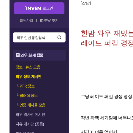
[잡담]
로그인
회원가입
ID/PW 찾기
한밤 와우 재밌는
레이드 퍼킬 경
와우 화제 집중
정보 · 뉴스 모음
와우 정보 게시판
└
PTR 정보
└
클래식 정보
그냥 레이드 퍼킬 경쟁 영상 
└
인증 게시물 모음
와우 역사관 게시판
작년 확팩 세기말에 너무나
자유 게시판 (공통)
시간이 너무 없어서