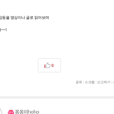
징등을 영상이나 글로 읽어보며
~~!
0
공유
스크랩
신고하기
몽몽이hoho