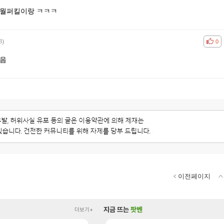
 월퍼킬이랑 ㅋㅋㅋ
3)
공감
비공
0
밌음
이전페이지
지금 뜨는
팟벤
더보기+