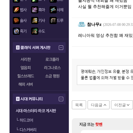
블쟈공식 대회들 꽤 재밌음
사실 뭘 추천해줄게 이거뿐임
법사
흑마
사제
술사
기사
드루
참나무z
(2026-07-08 00:29:3
죽기
수도
레니아워 영상 추천함 꽤 재
클래식 서버 게시판
서리한
로크홀라
얼음피
라그나로스
힐스브래드
소금 평원
해외 서버
시대 커뮤니티
목록
다음글
이전글
시대·마스터리·하코 게시판
└
하드코어
지금 뜨는
핫벤
└
디스커버리