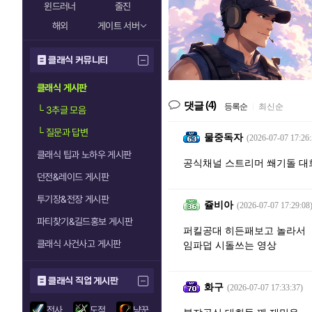
윈드러너
줄진
해외
게이트 서버
클래식 커뮤니티
클래식 게시판
(4)
댓글
등록순
|
최신순
└
3추글 모음
└
질문과 답변
물중독자
(2026-07-07 17:26:
클래식 팁과 노하우 게시판
공식채널 스트리머 쐐기돌 대
던전&레이드 게시판
투기장&전장 게시판
쥴비아
(2026-07-07 17:29:08
파티찾기&길드홍보 게시판
퍼킬공대 히든패보고 놀라서
클래식 사건사고 게시판
임파덥 시돌쓰는 영상
클래식 직업 게시판
화구
(2026-07-07 17:33:37)
전사
도적
냥꾼