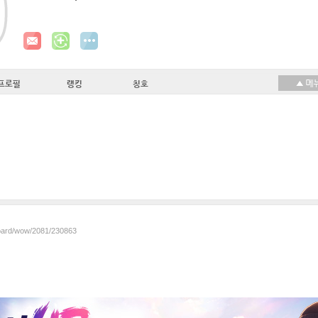
프로필
랭킹
칭호
board/wow/2081/230863