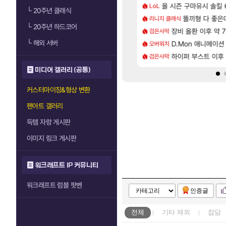
[52]
[1]
, 마음껏 유린하라.jpg
CXMT, D램 매출 점유율 7%…글로벌 4위로 부상
올 시즌 구마유시 솔킬 6
아스오라 성우 정
LoL
아스오라
└
20주년 클래식
[9]
대는 더이상 나오기 힘들것 같다는 생각임
발 원가 압박, 메인보드값 오르나
아키츠 아키나 성
똘끼형 다 좋은데 해외작
리니지 클래식
아스오라
└
20주년 하드코어
[32]
는데 씨2발아
크드 1.06 패치노트 (8/5)
장비 올환 이후 약 
모든 성소 위치 공략 
검은사막
비스트
└
해외 서버
[40]
세 에픽빔ㅋㅋㅋㅋㅋㅋㅋㅋ
 3사, 2027년 생산분 완판?
스누피냥님
D.Mon 애니메이션
오버워치
명조
[26]
꼰대왔다.
사쿠라 마이 성우 정보 및 주요 필모
하이퍼 부스트 이후 
프롤로그 테스트를 
검은사막
리밋제로
미디어 갤러리 (공통)
커스터마이징&형상 변환
팬아트 갤러리
득템 자랑 게시판
이미지 링크 게시판
워크래프트 IP 커뮤니티
워크래프트 럼블 팟벤
인증글
전체
기타
제외
잡담