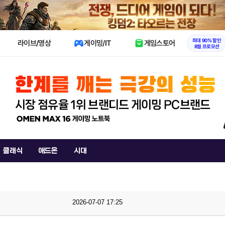
X
최대 90% 할인
라이브/영상
게이밍/IT
게임스토어
8월 프로모션
클래식
애드온
시대
2026-07-07 17:25