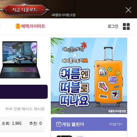
혜택.아이마트
로그인
인
벤
전
체
사
이
트
맵
와우 인벤 레이드 게시판
조회:
1,991
추천:
0
게임 캘린더
더보기+