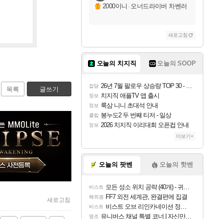
2000이니
·
오너드라이버 차벤러
새로고침
오늘의 치지직
오늘의 SOOP
26년 7월 팔로우 상승량 TOP 30 - 월간 치지직
잡담
목록
글쓰기
치지직 애플TV 앱 출시
정보
룩삼 니니 초대석 안내
정보
봉누도2 두 번째 티저 - 일상
클립
2026 치지직 이리대회 오픈컵 안내
정보
더보기+
오늘의 팟벤
오늘의 핫벤
모든 성소 위치 공략 (40개) - 귀환한 영혼 도전과제
비스트
FF7 외전 세계관, 완결편에 집결
해외겜
새로고침
비스트 오브 리인카네이션 정보/공략글 모음
비스트
유니버스 채널 특별 코너 | 자신만의 스타일
명조