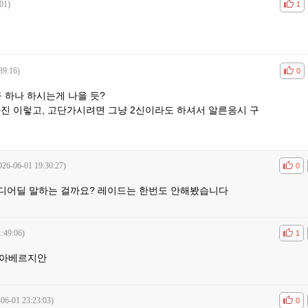
01)
공감
비공
1
39:16)
공감
비공
0
 하나 하시는게 나을 듯?
진 이렇고, 고단가시려면 그냥 2신이라도 하셔서 알른응시 구
026-06-01 19:30:27)
공감
비공
0
어디어딜 말하는 걸까요? 레이드는 한번도 안해봤습니다
:49:06)
공감
비공
1
 아베르지안
-06-01 23:23:03)
공감
비공
0