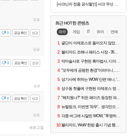
[샤크닌자 정품 공식할인] 샤크 무선 미스트 휴대용 선풍기 하이드로고 서큘레이터
답글
최근 HOT한 콘텐츠
와우
게임
IT
유머
연예
감
0
공감 확인
신고
1
굴단이 아제로스로 돌아오지 않았다면? 와우 클래식+ 주목
답글
2
블리자드 조해나 패리스 사장 - 35년 역사, 그리고 비전
3
악마술사로 구현된 흑마법사, 디아4 x 와우 콜라보 살펴보기
감
0
공감 확인
신고
4
"모두에게 공평한 환경"이라더니...여전히 살아있는 애드온
5
성기사에 취하는 WOW 단편 애니, '신성한 모든 것'
답글
6
성수동 핫플에 구현된 아제로스 영웅들의 안식처, WoW 홈스윗홈
7
"해치웠나?" 히든 페이즈 등장한 와우 '한밤', 세계 최초 킬은 '팀 리퀴드'
감
0
공감 확인
신고
8
뉴럴링크, 이번엔 '와우'... 생각만으로 게임하는 시대 성큼
답글
9
각종 버그에 시달린 WOW, "투명하고 신속한 소통과 대응 약속"
10
블리자드, WoW 한밤 출시 기념 행사 '홈스윗홈' 28일 개최
새로고침