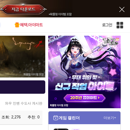
혜택.아이마트
로그인
인
벤
전
체
사
이
트
맵
와우 인벤 수도사 게시판
조회:
2,276
추천:
0
게임 캘린더
더보기+