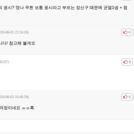
응시? 였나 무튼 보통 응시라고 부르는 장신구 때문에 균열1넴 + 첨
026-06-01 23:24:26)
공감
비공
0
다! 참고해 볼게오
45:07)
공감
비공
0
026-06-02 16:40:39)
공감
비공
0
 걱정이네요 ㅠㅠ흑