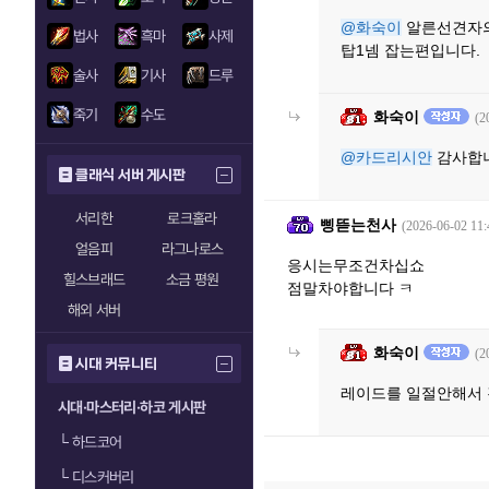
@화숙이
알른선견자의 
법사
흑마
사제
탑1넴 잡는편입니다.
술사
기사
드루
죽기
수도
화숙이
(2
@카드리시안
감사합니
클래식 서버 게시판
서리한
로크홀라
삥뜯는천사
(2026-06-02 11:
얼음피
라그나로스
응시는무조건차십쇼
힐스브래드
소금 평원
점말차야합니다 ㅋ
해외 서버
화숙이
(2
시대 커뮤니티
레이드를 일절안해서
시대·마스터리·하코 게시판
└
하드코어
└
디스커버리