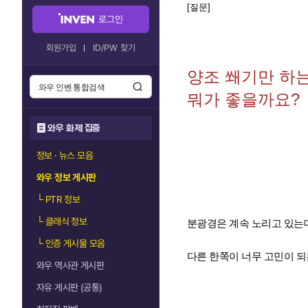
[질문]
로그인
회원가입
ID/PW 찾기
양조 쐐기만 하
뭐가 좋을까요?
와우 화제 집중
정보 · 뉴스 모음
와우 정보 게시판
└
PTR 정보
└
클래식 정보
분광경은 계속 노리고 있는
└
인증 게시물 모음
다른 한쪽이 너무 고민이 
와우 역사관 게시판
자유 게시판 (공통)