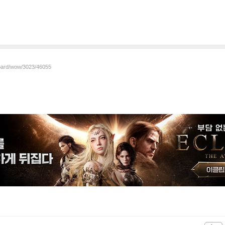
board/wow/3023/46055