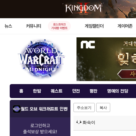
로스트아크
뉴스
커뮤니티
게임캘린더
게이머존
기대평 이벤트
홈
한밤
퀘스트
던전
평판
명예의 전당
주소보기
복사
월드 오브 워크래프트 인벤
화숙이
로그인하고
출석보상
받으세요!