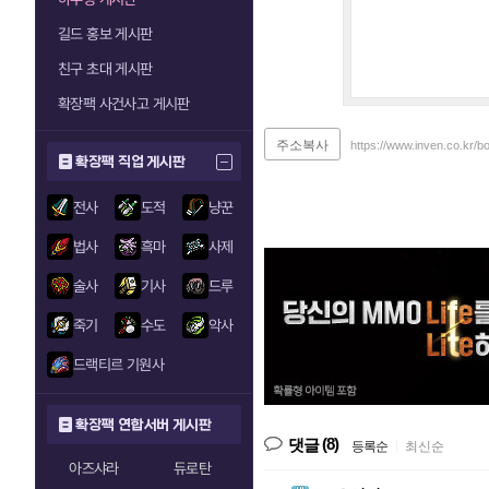
길드 홍보 게시판
친구 초대 게시판
확장팩 사건사고 게시판
주소복사
https://www.inven.co.kr/
확장팩 직업 게시판
전사
도적
냥꾼
법사
흑마
사제
술사
기사
드루
죽기
수도
악사
드랙티르 기원사
확장팩 연합서버 게시판
(8)
댓글
등록순
|
최신순
아즈샤라
듀로탄