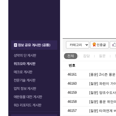
인증글
정보 공유 게시판 (공통)
성약의 단 게시판
전체
잡담
질문
위크오라 게시판
번호
매크로 게시판
46161
[풍운]
2시즌 풍운
전문기술 게시판
46160
[질문]
와린이 가이
업적 정보 게시판
46159
[질문]
양조수도사 
애완동물 대전 게시판
46158
[질문]
풍운 위안의
워3 리포지드 게시판
46157
[질문]
타격연계 버