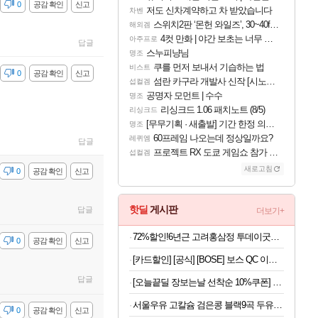
감
0
공감 확인
신고
저도 신차계약하고 차 받았습니다
차벤
스위치2판 ‘몬헌 와일즈’, 30~40fps 목표 추정
해외겜
4컷 만화 | 야간 보초는 너무 힘들어
아주프로
답글
스누피냥님
명조
쿠를 먼저 보내서 기습하는 법
비스트
감
0
공감 확인
신고
섬란 카구라 개발사 신작 [시노비 넥서스] 연내 출시 예정
섭컬겜
공명자 모먼트 | 수수
명조
리싱크드 1.06 패치노트 (8/5)
리싱크드
[무무기획 · 새출발] 기간 한정 의뢰 이벤트
명조
60프레임 나오는데 정상일까요?
레퀴엠
답글
프로젝트 RX 도쿄 게임쇼 참가 결정
섭컬겜
새로고침
감
0
공감 확인
신고
핫딜
게시판
답글
더보기+
72%할인!6년근 고려홍삼정 투데이굿타임 골드 홍삼스틱, 10g, 300포
감
0
공감 확인
신고
[카드할인] [공식] [BOSE] 보스 QC 이어버드(New) 듀 드롭 민트
답글
[오늘끝딜 장보는날 선착순 10%쿠폰] 멀티비타민 오쏘몰 이뮨 30일분 + 바이탈M 7일분 + 쇼핑백 증정 이뮨샷
서울우유 고칼슘 검은콩 블랙9곡 두유 190ml 20팩 등 행사 모음전
감
0
공감 확인
신고