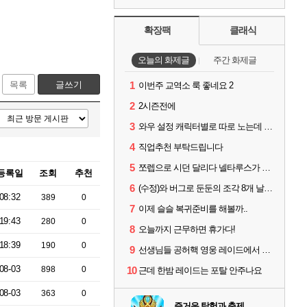
확장팩
클래식
오늘의 화제글
주간 화제글
목록
글쓰기
1
이번주 교역소 룩 좋네요 2
2
2시즌전에
3
와우 설정 캐릭터별로 따로 노는데 통일시키는법 있나요
4
직업추천 부탁드립니다
5
쪼렙으로 시던 달리다 넬타루스가 나오면 긴장해야 할 몹
등록일
조회
추천
6
(수정)와 버그로 둔둔의 조각 8개 날라갔다
08:32
389
0
7
이제 슬슬 복귀준비를 해볼까..
19:43
280
0
8
오늘까지 근무하면 휴가다!
18:39
190
0
9
선생님들 공허핵 영웅 레이드에서 굴리면 영웅템 인거죠?
08-03
898
0
10
근데 한밤 레이드는 포탈 안주나요
08-03
363
0
즐거운 탐험과 축제