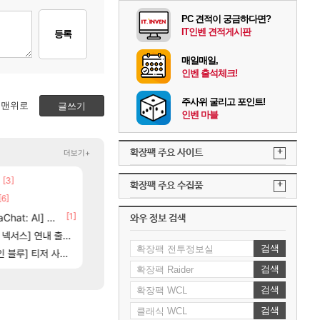
PC 견적이 궁금하다면?
IT인벤 견적게시판
등록
매일매일,
인벤 출석체크!
주사위 굴리고 포인트!
맨위로
글쓰기
인벤 마블
+
확장팩 주요 사이트
더보기+
[3]
[13]
방금 일어난일
스위치2판 ‘몬헌 와일즈’, 30~40fps 목표 추
리니지M
해외겜
+
확장팩 주요 수집품
5]
[6]
[65]
부산 헌혈 먹튀 ㄷㄷ..
4컷 만화 | 야간 보초는 너무 힘들어
메이플
아주프로
[1]
[1]
[209]
at: AI] 공개
신호등 2인 40%글 존나 긁히네 씨발
7년만에 가족여행을 다녀왔습니다.
메이플
여행
와우 정보 검색
[74]
스] 연내 출시 예정
크로체 따왔습니다
쿠를 먼저 보내서 기습하는 법
로아
비스트
검색
84]
[2
] 티저 사이트 오픈
고양이를 도구로 쓰는 인방 하꼬 스트리머 박제합니다.
비스트 오브 리인카네이션 정보/공략글 모음
로아
비스트
검색
검색
검색