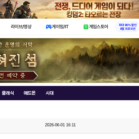
X
최대 90% 할인
라이브/영상
게이밍/IT
게임스토어
8월 프로모션
클래식
애드온
시대
2026-06-01 16:11