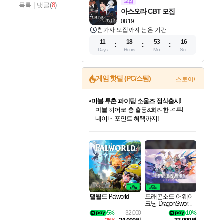
모집
목록
|
댓글(
8
)
아스오라 CBT 모집
08.19
참가자 모집까지 남은 기간
11
18
53
15
Days
Hours
Min
Sec
게임 핫딜 (PC/스팀)
스토어+
마블 투혼 파이팅 소울즈 정식출시!
마블 히어로 총 출동&화려한 격투!
네이버 포인트 혜택까지!
인벤게임즈 8월 특별 할인!
드래곤소드: 어웨이크닝 입점!
문명 7 특별 할인!
귀무자: 검의 길 예약 판매 중!
비스트 오브 리인카네이션 정식 출시!
커세어 코브 출시 기념 할인!
더 렐릭 퍼스트 가디언 정식 출시
베데스다 40주년 기념 할인 중!
캡콤 프렌차이즈 할인 진행 중!
캡콤 일부 상품 상시 할인
스타워즈 은하계 레이서
로블록스 기프트 카드 공식 입점
인기 퍼블리셔 모음!
스팀으로 만나는 드래곤소드!
조선&고려 DLC 출시 예정
10% 할인과
게임프릭 신작 IP
해적'섬'을 발전시키자!
설화x하드코어 액션!
베데스다의 명작들을
몬헌, 바하 등 인기 IP를
몬헌 와일즈 & 드래곤즈 도그마2
인벤게임즈에서 10% 추가 적립
Robux를 가장 안전하고
최대 90% 할인가를 만나보세요!
네이버혜택과 함께 만나보세요!
50%할인&추가 적립까지!
이니&베니 혜택까지!
네이버 혜택가와 함께 예약하세요!
할인&네이버혜택으로 만나보세요!
네이버페이 혜택과 만나보세요!
40주년 프로모션으로 만나보세요!
할인가에 만나보세요!
일부 에디션 상시 할인!
혜택으로 예약 판매 중
편안하게 충전하세요
팰월드 Palworld
드래곤소드 어웨이
크닝 DragonSword A
wakening
5%
32,000
10%