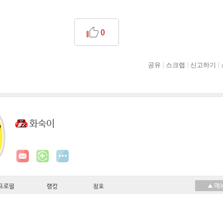
0
공유
스크랩
신고하기
화숙이
프로필
랭킹
칭호