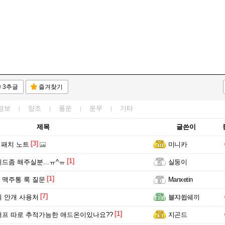
3추글
즐겨찾기
정보
양조
풍운
운무
기타
제목
글쓴이
[3]
 패치 노트
미니카
[1]
드좀 해주실분...ㅠ^ㅠ
실둥이
[1]
맥주통 룩 질문
Manxetin
[7]
 안개 사용처
블쟈쓉쉐끼
[1]
프 따로 추적가능한 애드온이있나요??
지곤드