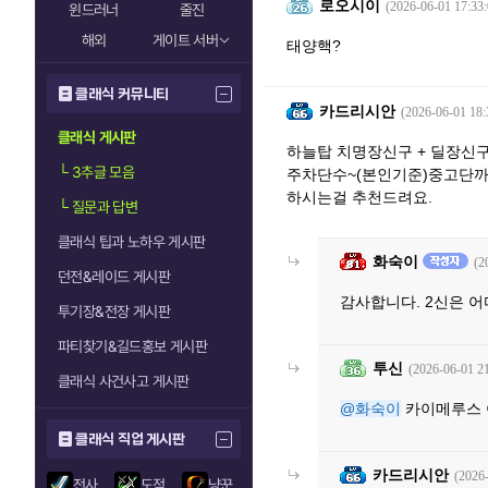
로오시이
(2026-06-01 17:33:
윈드러너
줄진
해외
게이트 서버
태양핵?
클래식 커뮤니티
카드리시안
(2026-06-01 18:
클래식 게시판
하늘탑 치명장신구 + 딜장신구
└
3추글 모음
주차단수~(본인기준)중고단까
하시는걸 추천드려요.
└
질문과 답변
클래식 팁과 노하우 게시판
화숙이
(2
던전&레이드 게시판
감사합니다. 2신은 
투기장&전장 게시판
파티찾기&길드홍보 게시판
투신
(2026-06-01 21
클래식 사건사고 게시판
@화숙이
카이메루스
클래식 직업 게시판
카드리시안
(2026
전사
도적
냥꾼