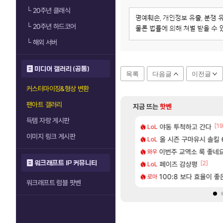
└
20주년 클래식
└
20주년 하드코어
└
해외 서버
미디어 갤러리 (공통)
목록
다음글
이전글
커스터마이징&형상 변환
팬아트 갤러리
지금 뜨는
핫벤
득템 자랑 게시판
[13]
[19
 일어난일
2판 ‘몬헌 와일즈’, 30~40fps 목표 추정
야동 투척하고 간다
리싱크드 1.06 패
LoL
리싱크드
이미지 링크 게시판
[65]
혈 먹튀 ㄷㄷ..
컷 만화 | 야간 보초는 너무 힘들어
올 시즌 구마유시 솔킬 6
동해바다 추암해수욕
LoL
여행
[1]
[209]
2인 40%글 존나 긁히네 씨발
에 가족여행을 다녀왔습니다.
이번주 교역소 룩 좋네요
혹시 이 만화 아
와우
애니클립
워크래프트 IP 커뮤니티
[74]
[2]
따왔습니다
 먼저 보내서 기습하는 법
페이즈 감상평
국내에도 이쁜곳이 
LoL
여행
[218]
구로 쓰는 인방 하꼬 스트리머 박제합니다.
트 오브 리인카네이션 정보/공략글 모음
100:8 보다 효율이 
AI발 원가 압박,
로아
해외겜
워크래프트 럼블 팟벤