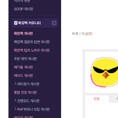
치지직 팟벤
SOOP 게시판
확장팩 커뮤니티
확장팩 게시판
목록
|
댓글(
8
)
확장팩 질문과 답변 게시판
확장팩 팁과 노하우 게시판
주문 제작 게시판
쐐기돌 게시판
레이드 게시판
└
파티찾기 게시판
통합 전장 게시판
인장
└
전쟁모드 게시판
└
PvP 파트너 모집 게시판
하우징 게시판