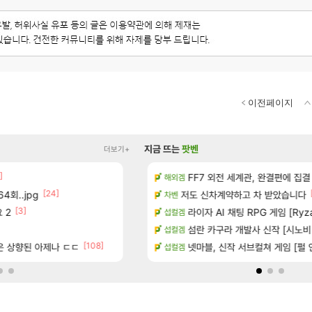
이전페이지
지금 뜨는
팟벤
더보기+
]
[13]
치노트 (8/5)
장비 올환 이후 약 7개월
FF7 외전 세계관, 완결편에 집결
검은사막
해외겜
[24]
[10
4회..jpg
장
챌린저#77777 저격했습니다!
저도 신차계약하고 차 받았습니다
메이플
차벤
[3]
[3]
[89]
 2
시는 분 계신가요
빵값 문의 후기
라이자 AI 채팅 RPG 게임 [RyzaCh
메이플
섭컬겜
[150]
많은것 같습니다
8월 9일 썬데이 메이플
섬란 카구라 개발사 신작 [시노비 넥서
메이플
섭컬겜
[108]
[
좋은 상향된 아제나 ㄷㄷ
 메인보드값 오르나
보상 공지 나온거 10추 하니 올리자
넷마블, 신작 서브컬쳐 게임 [펄 인 블루
로아
섭컬겜