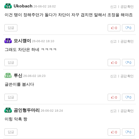
Ukobach
26-06-02 18:02
신고
|
공감 확인
이건 탱이 정해주던가 돌다가 차단이 자꾸 겹치면 말해서 조정을 해야죠
답글
0
0
모시깽이
26-06-02 18:10
신고
|
공감 확인
그래도 차단은 하네 ㅋㅋㅋㅋ
답글
0
0
투신
26-06-02 18:23
신고
|
공감 확인
글쓴이를 봅시다
답글
0
0
곰인형두마리
26-06-02 18:24
신고
|
공감 확인
이힝 악흑 짱
답글
0
0