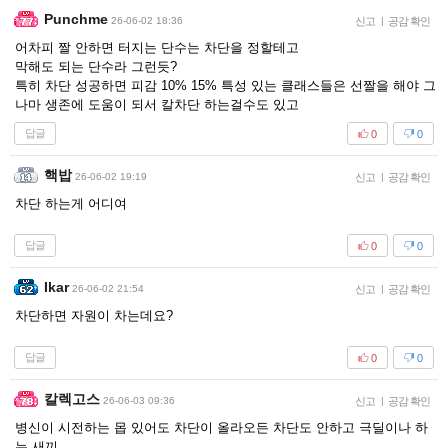
Punchme
26-06-02 18:36
신고
|
공감 확인
어차피 짤 안하면 터지는 단수는 차단을 정할테고
막해도 되는 단수라 그런듯?
특히 차단 성공하면 피감 10% 15% 특성 있는 클래스들은 선짤을 해야 그
나마 생존에 도움이 되서 칼차단 하는걸수도 있고
답글
0
0
핵밥
26-06-02 19:19
신고
|
공감 확인
차단 하는게 어디여
답글
0
0
Ikar
26-06-02 21:54
신고
|
공감 확인
차단하면 자원이 차는데요?
답글
0
0
칼렉고스
26-06-03 09:36
신고
|
공감 확인
병신이 시전하는 몹 있어도 차단이 올라오든 차단도 안하고 극딜이나 하
는 새끼.