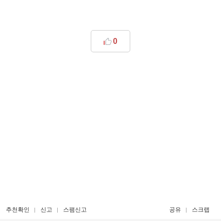
0
추천확인
신고
스팸신고
공유
스크랩