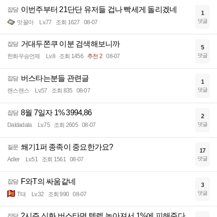
이번주부터 21단단 유저들 겁나 빡세게 돌리겠네
잡담
1
댓글
맛꿀마
Lv.77
조회 1627
08-07
거대두쫀쿠 이분 검색해보니까
잡담
5
댓글
한화우승언제
Lv.8
조회 1456
추천 2
08-07
버스타는분들 관련글
잡담
1
댓글
랜스랜스
Lv.57
조회 835
08-07
8월 7일자 1% 3994,86
잡담
2
댓글
Daldadala
Lv.75
조회 2605
08-07
쐐기1퍼 종족이 중요한가요?
질문
17
댓글
Adler
Lv.51
조회 1561
08-07
F와T의 싸움같네
잡담
3
댓글
T태
Lv.32
조회 990
08-07
2시즌 신화 버스타면 템렙 높아져서 1%에 피해준다
잡담