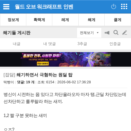
월드 오브 워크래프트
인벤
정보게
확팩게
레게
쐐게
클게
쐐기돌 게시판
전체보기
공
검
글
지
색
내글
내 댓글
3추글
인증글
on/off
쓰
기
[잡담]
쐐기하면서 극혐하는 원딜 탑
떡빵이
댓글: 19 개
조회:
6154
2026-06-02 17:36:28
병신이 시전하는 몹 있다고 차단올라오자 마자 탱,근딜 차단있는데
선차단하고 룰루랄라 하는 새끼.
1,2 짤 구분 못하는 새끼
ㅇㅈ?