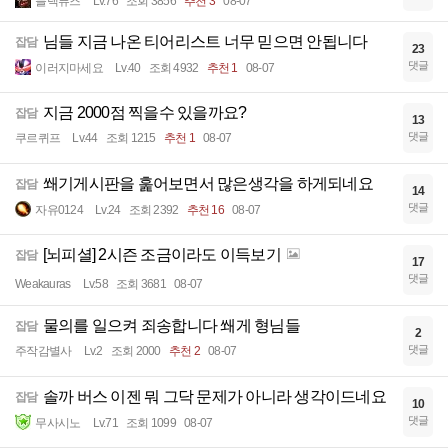
블랙퓨즈
Lv.76
조회 3856
추천 3
08-07
님들 지금 나온 티어리스트 너무 믿으면 안됩니다
잡담
23
댓글
이러지마세요
Lv.40
조회 4932
추천 1
08-07
지금 2000점 찍을수 있을까요?
잡담
13
댓글
쿠르퀴프
Lv.44
조회 1215
추천 1
08-07
쐐기게시판을 훑어보면서 많은생각을 하게되네요
잡담
14
댓글
자유0124
Lv.24
조회 2392
추천 16
08-07
[뇌피셜] 2시즌 조금이라도 이득보기
잡담
17
댓글
Weakauras
Lv.58
조회 3681
08-07
물의를 일으켜 죄송합니다 쐐게 형님들
잡담
2
댓글
주작감별사
Lv.2
조회 2000
추천 2
08-07
솔까 버스 이젠 뭐 그닥 문제가 아니라 생각이드네요
잡담
10
댓글
무사시노
Lv.71
조회 1099
08-07