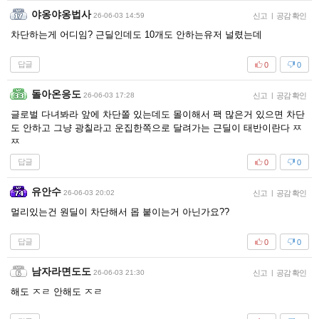
야옹야옹법사
26-06-03 14:59
신고
|
공감 확인
차단하는게 어디임? 근딜인데도 10개도 안하는유저 널렸는데
답글
0
0
돌아온응도
26-06-03 17:28
신고
|
공감 확인
글로벌 다녀봐라 앞에 차단쫄 있는데도 몰이해서 팩 많은거 있으면 차단
도 안하고 그냥 광칠라고 운집한쪽으로 달려가는 근딜이 태반이란다 ㅉ
ㅉ
답글
0
0
유안수
26-06-03 20:02
신고
|
공감 확인
멀리있는건 원딜이 차단해서 몹 붙이는거 아닌가요??
답글
0
0
남자라면도도
26-06-03 21:30
신고
|
공감 확인
해도 ㅈㄹ 안해도 ㅈㄹ