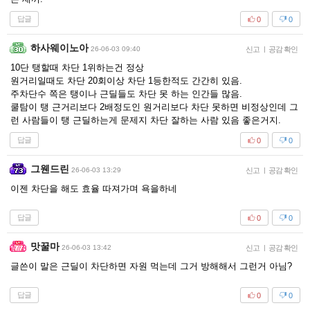
답글
0
0
하사웨이노아
26-06-03 09:40
신고
|
공감 확인
10단 탱할때 차단 1위하는건 정상
원거리일때도 차단 20회이상 차단 1등한적도 간간히 있음.
주차단수 쪽은 탱이나 근딜들도 차단 못 하는 인간들 많음.
쿨탐이 탱 근거리보다 2배정도인 원거리보다 차단 못하면 비정상인데 그
런 사람들이 탱 근딜하는게 문제지 차단 잘하는 사람 있음 좋은거지.
답글
0
0
그웬드린
26-06-03 13:29
신고
|
공감 확인
이젠 차단을 해도 효율 따져가며 욕을하네
답글
0
0
맛꿀마
26-06-03 13:42
신고
|
공감 확인
글쓴이 말은 근딜이 차단하면 자원 먹는데 그거 방해해서 그런거 아님?
답글
0
0