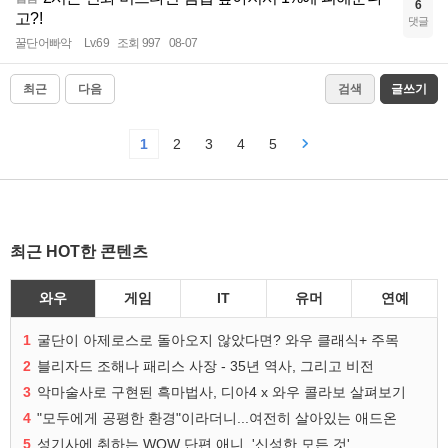
6
고?!
댓글
꿀단어빠악
Lv.69
조회 997
08-07
최근
다음
검색
글쓰기
1
2
3
4
5
최근 HOT한 콘텐츠
와우
게임
IT
유머
연예
1
굴단이 아제로스로 돌아오지 않았다면? 와우 클래식+ 주목
2
블리자드 조해나 패리스 사장 - 35년 역사, 그리고 비전
3
악마술사로 구현된 흑마법사, 디아4 x 와우 콜라보 살펴보기
4
"모두에게 공평한 환경"이라더니...여전히 살아있는 애드온
5
성기사에 취하는 WOW 단편 애니, '신성한 모든 것'