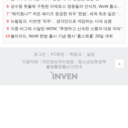
6
성수동 핫플에 구현된 아제로스 영웅들의 안식처, WoW 홈스윗홈
7
"해치웠나?" 히든 페이즈 등장한 와우 '한밤', 세계 최초 킬은 '팀 리퀴드'
8
뉴럴링크, 이번엔 '와우'... 생각만으로 게임하는 시대 성큼
9
각종 버그에 시달린 WOW, "투명하고 신속한 소통과 대응 약속"
10
블리자드, WoW 한밤 출시 기념 행사 '홈스윗홈' 28일 개최
로그인
PC화면
퀵링크
설정
청소년보호정책
이용약관
개인정보처리방침
▲
불법촬영물신고안내
(주)
인
벤