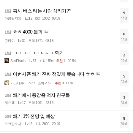
혹시 버스 타는 사람 심리가??
잡담
9
댓글
아름답지요
Lv.12
조회 1002
08:59
ㅊㅊ 4000 돌파
잡담
6
댓글
준카이
Lv.31
조회 1871
08:18
ㅋㅋㅋㅋㅋㅋㅍㅈㄱ 죽기
잡담
2
댓글
SexPistols
Lv.67
조회 1594
추천 1
02:54
이번시즌 쐐기 진짜 잼있게 했습니다 ㅎㅎ
잡담
5
댓글
카크테루
Lv.37
조회 2098
추천 3
00:40
쐐기에서 증강좀 먹자 친구들
잡담
3
댓글
저스펙
Lv.17
조회 1961
22:13
쐐기 1% 전망 및 예상
잡담
8
댓글
오크맙소사
Lv.46
조회 2601
20:49