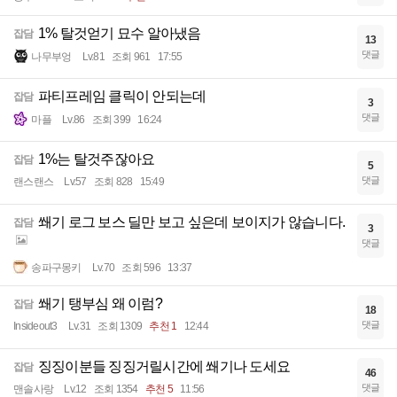
1% 탈것얻기 묘수 알아냈음
잡담
13
댓글
나무부엉
Lv.81
조회 961
17:55
파티프레임 클릭이 안되는데
잡담
3
댓글
마플
Lv.86
조회 399
16:24
1%는 탈것주잖아요
잡담
5
댓글
랜스랜스
Lv.57
조회 828
15:49
쐐기 로그 보스 딜만 보고 싶은데 보이지가 않습니다.
잡담
3
댓글
송파구몽키
Lv.70
조회 596
13:37
쐐기 탱부심 왜 이럼?
잡담
18
댓글
Insideout3
Lv.31
조회 1309
추천 1
12:44
징징이분들 징징거릴시간에 쐐기나 도세요
잡담
46
댓글
맨솔사랑
Lv.12
조회 1354
추천 5
11:56