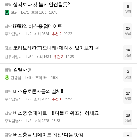
생각보다 컷 높게 안잡힐듯?
잡담
5
댓글
Stak
Lv.71
조회 1962
19:49
8월8일 버스충 업데이트
잡담
25
댓글
주작감별사
Lv.2
조회 3624
추천 2
19:23
코리브레칸(피오나레) 에 대해 알아보자
정보
14
댓글
맨두마렵다
Lv.54
조회 1634
추천 2
18:35
감별사형
잡담
3
댓글
관종님
Lv.69
조회 936
16:35
버스옹호론자들의 실체!!
잡담
17
댓글
주작감별사
Lv.2
조회 2037
추천 1
15:52
버스충 업데이트~~!! 다들 더위조심 하세요~!
잡담
18
댓글
주작감별사
Lv.2
조회 2278
13:23
버스충들 업데이트 최신! 다들 맛점!!
잡담