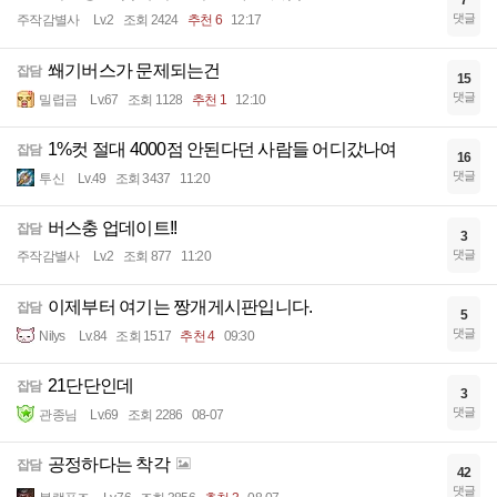
7
댓글
주작감별사
Lv.2
조회 2424
추천 6
12:17
쐐기버스가 문제되는건
잡담
15
댓글
밀렵금
Lv.67
조회 1128
추천 1
12:10
1%컷 절대 4000점 안된다던 사람들 어디갔나여
잡담
16
댓글
투신
Lv.49
조회 3437
11:20
버스충 업데이트!!
잡담
3
댓글
주작감별사
Lv.2
조회 877
11:20
이제부터 여기는 짱개게시판입니다.
잡담
5
댓글
Nilys
Lv.84
조회 1517
추천 4
09:30
21단단인데
잡담
3
댓글
관종님
Lv.69
조회 2286
08-07
공정하다는 착각
잡담
42
댓글