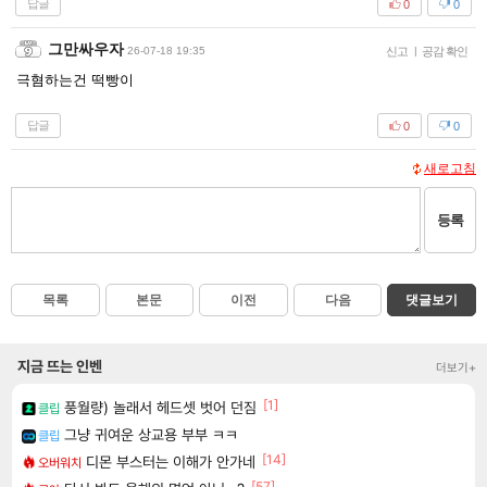
답글
0
0
그만싸우자
26-07-18 19:35
신고
|
공감 확인
극혐하는건 떡빵이
답글
0
0
새로고침
등록
목록
본문
이전
다음
댓글보기
지금 뜨는 인벤
더보기+
[1]
풍월량) 놀래서 헤드셋 벗어 던짐
클립
그냥 귀여운 상교용 부부 ㅋㅋ
클립
[14]
디몬 부스터는 이해가 안가네
오버워치
[57]