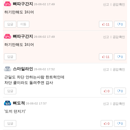
뼈따구간지
26-06-02 17:49
신고
|
공감 확인
하기만해도 1티어
답글
이동
11
0
뼈따구간지
26-06-02 17:49
신고
|
공감 확인
하기만해도 1티어
답글
11
0
스마일라인
26-06-02 17:52
신고
|
공감 확인
근딜도 차단 안하는사람 한트럭인데
차단 쿨이라도 돌려주면 감사
답글
0
0
뼈도적
26-06-02 17:57
신고
|
공감 확인
'도끼 던지기'
답글
0
0