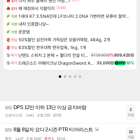
다시 봐도 올해의 명언 아님...?
로아
[146]
왜 매칭와서 지랄이지
로아
1세대 K7 3.5NA인데 LF쏘나타 2.0NA 기변하면 유류비 절약이 얼마나 될까요..?
차벤
내차 인증합니당~
차벤
운문댐
여행
50%할인 삼진어묵 가득담은 모둠어묵탕, 484g, 2개
핫딜
63%할인 한우대학 한우잡육, 1kg, 1개
핫딜
닌텐도 스위치 2 본체 + 젤다의 전설 티어스 오브 더 킹덤 닌텐도 스위치 2 에디션 + 젤다의 전설 브레스 오브 더 와일드 닌텐도 스위치 2 에디션 번들
817,600원
1%
809,420원
특가
드래곤소드 어웨이크닝 DragonSword Awakening
33,000원
10%
특가
DPS 12만 이하 13단 이상 금지바람
잡담
2
댓글
오로비스트
Lv.41
조회 233
20:50
8월 8일자 요다 2시즌 PTR 티어리스트
잡담
12
댓글
쿵뚜
Lv.47
조회 1047
추천 1
19:16