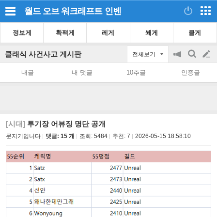
월드 오브 워크래프트
인벤
정보게
확팩게
레게
쐐게
클게
클래식 사건사고 게시판
전체보기
공
검
글
지
색
내글
내 댓글
10추글
인증글
on/off
쓰
기
[시대]
투기장 어뷰징 명단 공개
문지기입니다
댓글: 15 개
조회:
5484
추천:
7
2026-05-15 18:58:10