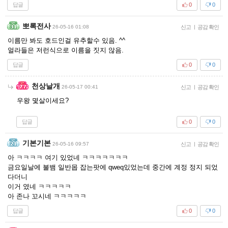
답글
0
0
뽀록전사
26-05-16 01:08
신고
|
공감 확인
이름만 봐도 호드인걸 유추할수 있음. ^^
얼라들은 저런식으로 이름을 짓지 않음.
답글
0
0
천상날개
26-05-17 00:41
신고
|
공감 확인
우왕 몇살이세요?
답글
0
0
기본기본
26-05-16 09:57
신고
|
공감 확인
아 ㅋㅋㅋㅋ 여기 있었네 ㅋㅋㅋㅋㅋㅋㅋ
금요일날에 불뱀 일반몹 잡는팟에 qweq있었는데 중간에 계정 정지 되었
다더니
이거 였네 ㅋㅋㅋㅋㅋ
아 존나 꼬시네 ㅋㅋㅋㅋㅋ
답글
0
0