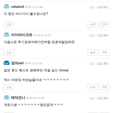
ndwind
26-05-15 21:48
신고
|
공감 확인
이 명단 어디가서 볼수있나요?
답글
0
0
아이라이크유
26-05-15 21:51
신고
|
공감 확인
다음시즌 투기장큐자체가안박힘 칭호박탈당하면
답글
0
0
정의def
26-05-15 23:11
신고
|
공감 확인
같은 호드 퀘스트 방해하던 악질 길드 Unreal
역시 어뷰징 하던놈들이네 ㅋㅋㅋㅋㅋㅋㅋㅋ
답글
0
0
매딕언니
26-05-15 23:46
신고
|
공감 확인
개웃기넼ㅋㅋㅋㅋㅋㅋㅋ명단공개ㅋㅋㅋ