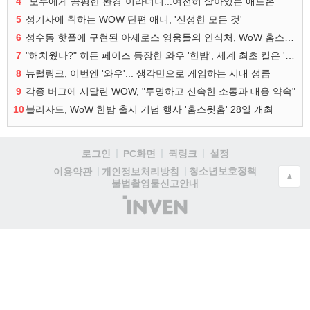
4
"모두에게 공평한 환경"이라더니...여전히 살아있는 애드온
5
성기사에 취하는 WOW 단편 애니, '신성한 모든 것'
6
성수동 핫플에 구현된 아제로스 영웅들의 안식처, WoW 홈스윗홈
7
"해치웠나?" 히든 페이즈 등장한 와우 '한밤', 세계 최초 킬은 '팀 리퀴드'
8
뉴럴링크, 이번엔 '와우'... 생각만으로 게임하는 시대 성큼
9
각종 버그에 시달린 WOW, "투명하고 신속한 소통과 대응 약속"
10
블리자드, WoW 한밤 출시 기념 행사 '홈스윗홈' 28일 개최
로그인
PC화면
퀵링크
설정
청소년보호정책
이용약관
개인정보처리방침
▲
불법촬영물신고안내
(주)
인
벤