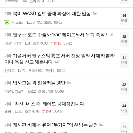
Pinkcolor
Lv.4
조회 2234
06-12
북미 WASD 길드 중재 과정에 대한 입장
기타
14
댓글
Plmanter
Lv.69
조회 2591
06-12
펜구스 호드 주술사 'Sart' 레이드와서 무기 숙작?
기타
48
댓글
내꽃바라기
Lv.1
조회 4633
추천 18
06-12
기념서버 펜구스의 흉포 서버 전장 얼라 사제 캐롤라
기타
11
이나 욕설 신고 해봅니다
댓글
천재료
Lv.71
조회 2761
추천 2
06-10
법사그놈 외 현질러들 명단
기타
42
댓글
이론말고실전
Lv.22
조회 5709
06-09
"악션 , 네스퀵" 레이드 공대장입니다.
기타
44
댓글
왈량
Lv.26
조회 4707
추천 4
06-09
게시판 비매너 유저 "두가자"의 선넘는 발언
기타
21
댓글