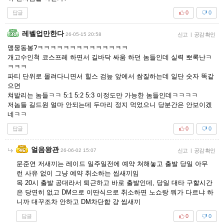
답글
0
0
레벨업만한다
26-05-15 20:58
신고
|
공감 확인
맹뭉동봉?ㅋㅋㅋㅋㅋㅋㅋㅋㅋㅋㅋㅋㅋㅋ
개고수인척 코스프레 하면서 길바닥 싸움 하던 놈들인데 실력 뽀록난ㅋ
ㅋㅋㅋ
파티 단위로 몰려다니면서 힐스 검늪 앞에서 쌈질하는데 일단 숫자 똑같
으면
쳐발리는 놈들ㅋㅋ 5:1 5:2 5:3 이정도만 가능한 놈들인데ㅋㅋㅋㅋ
저놈들 길드원 얼마 안되는데 두마리 정지 먹었으니 당분간은 안보이겠
네ㅋㅋ
답글
0
0
얼음왕관
26-06-02 15:07
신고
|
공감 확인
문준연 저새끼는 레이드 일주일전에 예약 쳐해놓고 출발 당일 아무
런 사유 없이 그냥 예약 취소하는 씹새끼임
목 20시 출발 공대라서 퇴근하고 바로 출발인데, 당일 대타 구할시간
은 당연히 없고 DM으로 이딴식으로 취소하면 노쇼랑 뭐가 다르냐 하
니까 대꾸조차 안하고 DM차단함 걍 씹새끼
답글
0
0