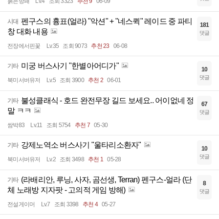
붉은방패
Lv.4
조회 3323
추천 9
06-09
펜구스의 흉표(얼라) "악션" + "네스퀵" 레이드 중 파티
시대
181
창 대화 내용
댓글
전장에서핀꽃
Lv.35
조회 9073
추천 23
06-08
미궁 버스사기 "한별아어디가"
기타
10
댓글
북미서버유저
Lv.5
조회 3900
추천 2
06-01
불성클래식 - 호드 완전무장 길드 보세요.. 어이없네 정
기타
67
말 ㅋㅋ
댓글
쌈박83
Lv.11
조회 5754
추천 7
05-30
강제노역소 버스사기 "울타리소환자"
기타
10
댓글
북미서버유저
Lv.2
조회 3498
추천 1
05-28
(라배리안, 루닝, 사자, 곰선생, Terran) 펜구스-얼라 (단
기타
8
체 노래방 지자팟 - 고의적 게임 방해)
댓글
전설게이머
Lv.7
조회 3398
추천 4
05-27