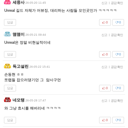
세중사
26-05-20 11:45
신고
|
공감 확인
Unreal 길드 자체가 어뷰징, 대리하는 사람들 모인곳인가 ㅋㅋㅋㅋㅋ
답글
0
0
맴맴이
26-05-21 09:44
신고
|
공감 확인
Unreal은 정말 비현실적이네
답글
0
0
독고설린
26-05-22 15:41
신고
|
공감 확인
손동현 ㅎㅎ
쪼랩들 잡으러댕기던 그 암사구먼
답글
0
0
네모탱
26-05-28 17:47
신고
|
공감 확인
와 그냥 효시를 해버리네 ㅋㅋㅋㅋ
답글
0
0