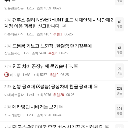
댓글
임플란트전문
Lv.17
조회 4559
06-27
팬쿠스-얼라 NEVERHUNT 호드 사제안해 사냥안해 2
기타
40
계정 이용 괴롭힘 신고합니다.
댓글
아름다운시작
Lv.16
조회 4187
추천 1
06-25
드봉봉 가보고 느낀점...한달쯤 댄거같은데
기타
47
댓글
잠오는시간
Lv.2
조회 5410
추천 6
06-25
천골 차비 공장님께 묻겠습니다.
기타
53
댓글
네모탱
Lv.83
조회 5757
추천 9
06-25
신봉 공격대 (X붕붕) 공장차비 천골 공격대
기타
205
댓글
아데마르공작
Lv.41
조회 8076
추천 28
06-25
메카영던 시비거는 보기
기타
191
댓글
자다가눈떳어
Lv.33
조회 5820
06-24
[펜구스-얼라] 미궁 중국 버스 사기꾼 조심하세요.
기타