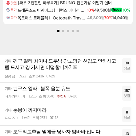
[와우 3천할인 하루특가] BRUNO 전문가용 이발기 실버
핫딜
드래곤소드 어웨이크닝 디럭스 에디션 DragonSword Awakening Deluxe Edition
10%
49,500원
10%
특가
옥토패스 트래블러 II Octopath Traveler II
49,800원
70%
14,940원
특가
펜구 얼라 최이나 드루님 강노영던 선입도 안하시고
기타
30
템 드시고 걍 가시면 어떻합니까?
댓글
설풍님
Lv.22
조회 2436
07-29
펜구스 얼라 - 불폭 올분 유도
기타
157
댓글
다가와베이비
Lv.15
조회 5648
추천 6
07-26
붕붕이 까지마라
기타
8
댓글
ㄷㄷㅈㄱ
Lv.42
조회 2871
07-18
모두의고추님 밑에글 당사자 밤바바 입니다.
기타
13