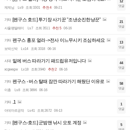
12
댓글
제제님
Lv.9
조회 3301
추천 4
06-21
[펜구스 호드] 투기장 사기꾼 "조낸순진한냥꾼"
기타
21
댓글
사울팽딸래미
Lv.7
조회 3511
추천 5
06-16
펜구스 흉포 얼라 ->전사 이느무시키 조심하세요
기타
13
댓글
보박신박
Lv.14
조회 3318
06-16
밑에 버스 따라가기 패드립유저입니다
시대
44
댓글
xcgwegw
Lv.18
조회 3940
추천 2
06-16
펜구스 - 버스 탈때 잠깐 따라가기 해뒀단 이유로
기타
58
댓글
이총
Lv.8
조회 3896
06-16
.1
기타
1
댓글
아데마르공작
Lv.41
조회 2672
06-13
[펜구스-호드] 군밤맨 낚시 오토 계정
기타
5
댓글