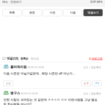
메뉴
인장보기
EXP 86%
목록
본문
이전
다음
댓글쓰기
댓글
(15)
등록순
|
최신순
새로고침
플라워리듬
26-05-15 19:02
신고
|
공감 확인
다음 시즌은 아닐거같은데...해당 시즌만 off 아닌가...
답글
0
0
펭구스
26-05-15 19:26
신고
|
공감 확인
안한 사람도 섞여있는 것 같은데 ㅈㅊㅇㅁ ㅁㄹ 이런사람들 그냥 열심
히 한사람들 아닌가?