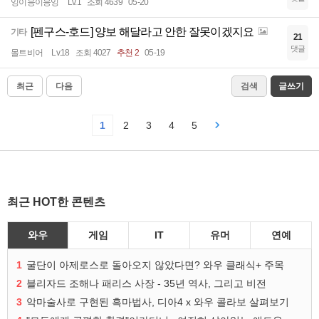
잉이응이응잉
Lv.1
조회 4639
05-20
[펜구스-호드] 양보 해달라고 안한 잘못이겠지요
기타
21
댓글
몰트비어
Lv.18
조회 4027
추천 2
05-19
최근
다음
검색
글쓰기
1
2
3
4
5
최근 HOT한 콘텐츠
와우
게임
IT
유머
연예
1
굴단이 아제로스로 돌아오지 않았다면? 와우 클래식+ 주목
2
블리자드 조해나 패리스 사장 - 35년 역사, 그리고 비전
3
악마술사로 구현된 흑마법사, 디아4 x 와우 콜라보 살펴보기