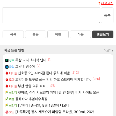
새로고침
등록
목록
본문
이전
다음
댓글보기
지금 뜨는 인벤
더보기+
[1]
룩삼 니니 초대석 안내
정보
[2]
그냥 안녕수야
클립
[212]
신호등 2인 40%글 존나 긁히네 씨발
메이플
[226]
고양이를 도구로 쓰는 인방 하꼬 스트리머 박제합니다.
로아
[69]
부산 헌혈 먹튀 ㄷㄷ..
메이플
넷마블, 신작 서브컬쳐 게임 [펄 인 블루] 티저 사이트 오픈
섭컬겜
동해바다 추암해수욕장
여행
[무한대] 출시일, 8월 13일에 나오나
섭컬겜
[하루특가] 펩시 제로슈거 라임향 무라벨, 300ml, 20개
핫딜