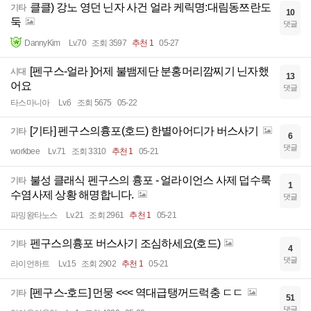
클클) 강노 영던 닌자 사건 얼라 케릭명:대림동쯔란도
기타
10
둑
댓글
DannyKim
Lv.70
조회 3597
추천 1
05-27
[펜구스-얼라 ]어제 불뱀제단 분홍머리깜찌기 닌자했
시대
13
어요
댓글
타스마니아
Lv.6
조회 5675
05-22
[기타] 펜구스의흉포(호드) 한별아어디가 버스사기
기타
6
댓글
workbee
Lv.71
조회 3310
추천 1
05-21
불성 클래식 펜구스의 흉포 - 얼라이언스 사제 덥수룩
기타
1
수염사제 상황 해명합니다.
댓글
파밍왕타노스
Lv.21
조회 2961
추천 1
05-21
펜구스의흉포 버스사기 조심하세요(호드)
기타
4
댓글
라이언하트
Lv.15
조회 2902
추천 1
05-21
[펜구스-호드] 먼뭉 <<< 역대급탱꺼드럭충 ㄷㄷ
기타
51
댓글