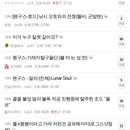
댓글
ㅈㄷㄹㅈㄷㄹ
Lv.3
조회 4118
추천 7
07-12
[펜구스-호드] 낚시 오토와의 전쟁(똘비, 군밤맨)
기타
2
댓글
쥬흐
Lv.19
조회 2799
07-08
이거 누구 잘못 같아요?
시대
90
댓글
유령회사
Lv.47
조회 7140
07-06
펭구스-가제카탈구울단 (불 타 는 성 전)
시대
33
댓글
정의def
Lv.64
조회 4380
07-05
펜구스 - 얼라 (진해) Lunar Soul
기타
5
댓글
전설게이머
Lv.11
조회 2889
07-04
클클 불성 얼라 불폭 막공 진행중에 탈주한 조드 "플
시대
16
르"
댓글
돌진의추억
Lv.12
조회 4329
추천 2
07-03
뭘 x붕붕이라고 가려 저런건 공유해야지(로그스샷첨
기타
11
부)