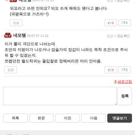
26-07-27 11:11
신고
|
공감 확인
되요라고 쓰면 안되요? 되요 쓰게 해줘도 됀다고 봅니다.
(국평육으로 가즈아~!)
답글
0
0
네모탱
26-07-27 11:13
신고
|
공감 확인
이거 룰이 극단으로 나뉘는데
조던의 지팡이가 나오거나 검술가의 장갑이 나와도 즉착 조건으로 주사
위 할 수 있겠는지.
쪼렙던전 월드착귀는 올입찰로 정해버리면 머리 안아픔.
답글
0
0
새로고침
등록
목록
본문
이전
다음
댓글보기