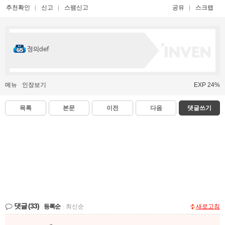
추천확인
신고
스팸신고
공유
스크랩
정의def
메뉴
인장보기
EXP 24%
목록
본문
이전
다음
댓글쓰기
댓글
(33)
등록순
|
최신순
새로고침