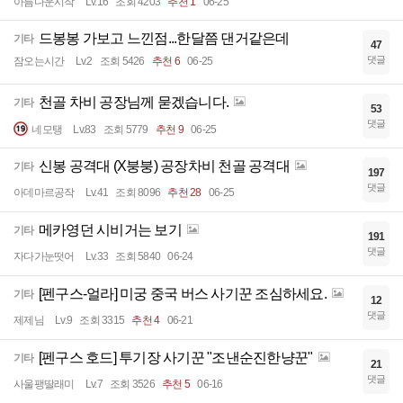
아름다운시작
Lv.16
조회 4203
추천 1
06-25
드봉봉 가보고 느낀점...한달쯤 댄거같은데
기타
47
댓글
잠오는시간
Lv.2
조회 5426
추천 6
06-25
천골 차비 공장님께 묻겠습니다.
기타
53
댓글
네모탱
Lv.83
조회 5779
추천 9
06-25
신봉 공격대 (X붕붕) 공장차비 천골 공격대
기타
197
댓글
아데마르공작
Lv.41
조회 8096
추천 28
06-25
메카영던 시비거는 보기
기타
191
댓글
자다가눈떳어
Lv.33
조회 5840
06-24
[펜구스-얼라] 미궁 중국 버스 사기꾼 조심하세요.
기타
12
댓글
제제님
Lv.9
조회 3315
추천 4
06-21
[펜구스 호드] 투기장 사기꾼 "조낸순진한냥꾼"
기타
21
댓글
사울팽딸래미
Lv.7
조회 3526
추천 5
06-16