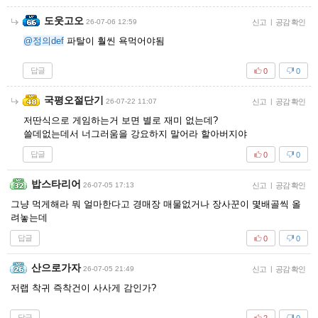
도웃고오
26-07-06 12:59
신고
|
공감 확인
@정의def
파탈이 훨씬 욕먹어야됨
답글
0
0
국평오절단기
26-07-22 11:07
신고
|
공감 확인
저딴식으로 게임하는거 보면 별로 재미 없는데?
쓸데없는데서 너그러움을 강요하지 말어라 할아버지야
답글
0
0
밥스타리어
26-07-05 17:13
신고
|
공감 확인
그냥 먹게해라 뭐 얼마한다고 경매장 매물없거나 장사꾼이 몇배골씩 올
려놓는데
답글
0
0
산으로가자
26-07-05 21:49
신고
|
공감 확인
저랩 착귀 즉착건이 사사게 감인가?
답글
2
0