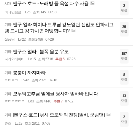
펜구스 호드 - 노래방 중 욕설 다수 사용
시대
2
댓글
비타민음료
Lv.5
조회 145
00:38
펜구 얼라 최이나 드루님 강노영던 선입도 안하시고
기타
29
템 드시고 걍 가시면 어떻합니까?
댓글
설풍님
Lv.22
조회 2486
07-29
펜구스 얼라 - 불폭 올분 유도
기타
157
댓글
다가와베이비
Lv.15
조회 5718
추천 6
07-26
붕붕이 까지마라
기타
8
댓글
ㄷㄷㅈㄱ
Lv.42
조회 2895
07-18
모두의고추님 밑에글 당사자 밤바바 입니다.
기타
13
댓글
ㅈㄷㄹㅈㄷㄹ
Lv.3
조회 4140
추천 7
07-12
[펜구스-호드] 낚시 오토와의 전쟁(똘비, 군밤맨)
기타
2
댓글
쥬흐
Lv.19
조회 2811
07-08