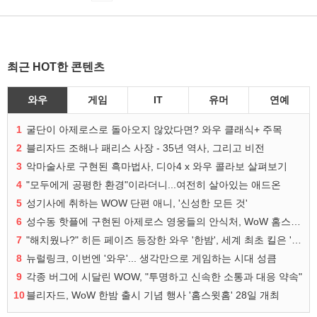
최근 HOT한 콘텐츠
와우
게임
IT
유머
연예
1
굴단이 아제로스로 돌아오지 않았다면? 와우 클래식+ 주목
2
블리자드 조해나 패리스 사장 - 35년 역사, 그리고 비전
3
악마술사로 구현된 흑마법사, 디아4 x 와우 콜라보 살펴보기
4
"모두에게 공평한 환경"이라더니...여전히 살아있는 애드온
5
성기사에 취하는 WOW 단편 애니, '신성한 모든 것'
6
성수동 핫플에 구현된 아제로스 영웅들의 안식처, WoW 홈스윗홈
7
"해치웠나?" 히든 페이즈 등장한 와우 '한밤', 세계 최초 킬은 '팀 리퀴드'
8
뉴럴링크, 이번엔 '와우'... 생각만으로 게임하는 시대 성큼
9
각종 버그에 시달린 WOW, "투명하고 신속한 소통과 대응 약속"
10
블리자드, WoW 한밤 출시 기념 행사 '홈스윗홈' 28일 개최