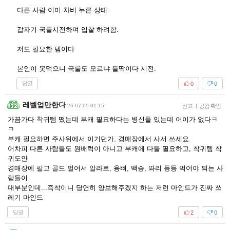
다른 사람 이미 차비 누른 상태.
갑자기 국룰시전하며 입찰 하려함.
저도 필요한 템이다
본인이 못먹으니 국룰도 모르냐 틀딱이다 시전.
답글
0
0
레벨업만한다
26-07-05 01:15
신고
|
공감 확인
가끔가다 착귀템 떴는데 부캐 필요하다는 병신들 있는데 어이가 없다ㅋ
ㅋ
부캐 필요하면 주사위에서 이기던가, 경매장에서 사서 쓰세요.
어차피 다른 사람들도 원배럭이 아니고 부캐에 다들 필요하고, 착귀템 착
귀도안
경매장에 팔고 골드 벌어서 알라르, 용뼈, 백승, 똬리 등등 먹어야 되는 사
람들이
대부분인데...즉착이니 당연히 양보해주겠지 하는 저런 마인드가 진짜 쓰
레기 마인드
답글
2
0