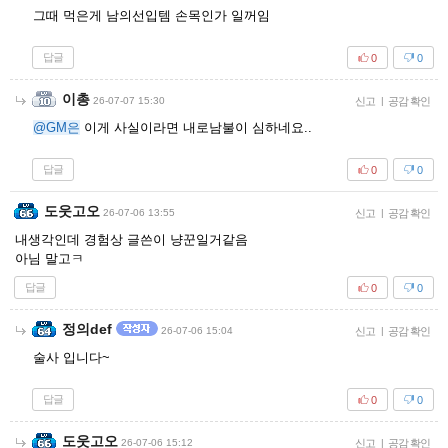
그때 먹은게 남의선입템 손목인가 일꺼임
답글
0
0
이총
26-07-07 15:30
신고
|
공감 확인
@GM은
이게 사실이라면 내로남불이 심하네요..
답글
0
0
도웃고오
26-07-06 13:55
신고
|
공감 확인
내생각인데 경험상 글쓴이 냥꾼일거같음
아님 말고ㅋ
답글
0
0
정의def
26-07-06 15:04
신고
|
공감 확인
술사 입니다~
답글
0
0
도웃고오
26-07-06 15:12
신고
|
공감 확인