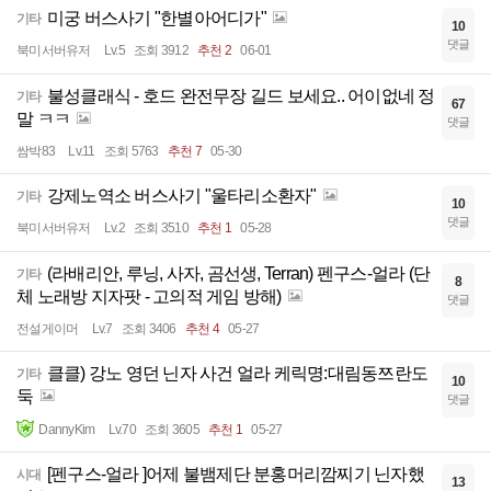
미궁 버스사기 "한별아어디가"
기타
10
댓글
북미서버유저
Lv.5
조회 3912
추천 2
06-01
불성클래식 - 호드 완전무장 길드 보세요.. 어이없네 정
기타
67
말 ㅋㅋ
댓글
쌈박83
Lv.11
조회 5763
추천 7
05-30
강제노역소 버스사기 "울타리소환자"
기타
10
댓글
북미서버유저
Lv.2
조회 3510
추천 1
05-28
(라배리안, 루닝, 사자, 곰선생, Terran) 펜구스-얼라 (단
기타
8
체 노래방 지자팟 - 고의적 게임 방해)
댓글
전설게이머
Lv.7
조회 3406
추천 4
05-27
클클) 강노 영던 닌자 사건 얼라 케릭명:대림동쯔란도
기타
10
둑
댓글
DannyKim
Lv.70
조회 3605
추천 1
05-27
[펜구스-얼라 ]어제 불뱀제단 분홍머리깜찌기 닌자했
시대
13