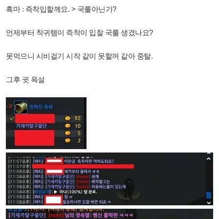
흑마 : 즉착입할께요. > 국룰아닌가?
언제부터 착귀템이 즉착이 입찰 국룰 생겼나요?
못먹으니 시비걸기 시작 같이 못할꺼 같아 중탈.
그후 귓 욕설