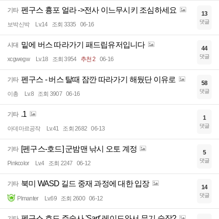
펜구스 흉포 얼라 ->전사 이느무시키 조심하세요
기타
13
댓글
보박신박
Lv.14
조회 3335
06-16
밑에 버스 따라가기 패드립유저입니다
시대
44
댓글
xcgwegw
Lv.18
조회 3954
추천 2
06-16
펜구스 - 버스 탈때 잠깐 따라가기 해뒀단 이유로
기타
58
댓글
이총
Lv.8
조회 3907
06-16
.1
기타
1
댓글
아데마르공작
Lv.41
조회 2682
06-13
[펜구스-호드] 군밤맨 낚시 오토 계정
기타
5
댓글
Pinkcolor
Lv.4
조회 2247
06-12
북미 WASD 길드 중재 과정에 대한 입장
기타
14
댓글
Plmanter
Lv.69
조회 2600
06-12
펜구스 호드 주술사 'Sart' 레이드와서 무기 숙작?
기타