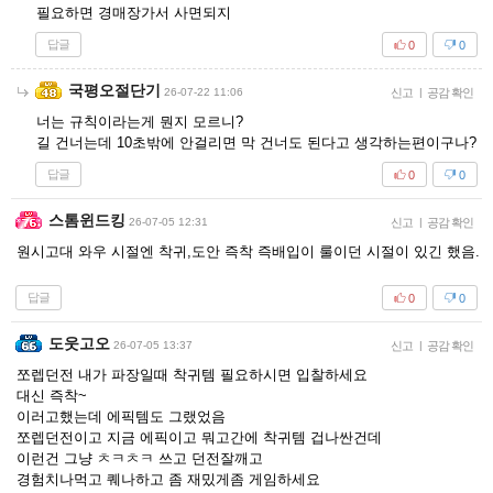
필요하면 경매장가서 사면되지
답글
0
0
국평오절단기
26-07-22 11:06
신고
|
공감 확인
너는 규칙이라는게 뭔지 모르니?
길 건너는데 10초밖에 안걸리면 막 건너도 된다고 생각하는편이구나?
답글
0
0
스톰윈드킹
26-07-05 12:31
신고
|
공감 확인
원시고대 와우 시절엔 착귀,도안 즉착 즉배입이 룰이던 시절이 있긴 했음.
답글
0
0
도웃고오
26-07-05 13:37
신고
|
공감 확인
쪼렙던전 내가 파장일때 착귀템 필요하시면 입찰하세요
대신 즉착~
이러고했는데 에픽템도 그랬었음
쪼렙던전이고 지금 에픽이고 뭐고간에 착귀템 겁나싼건데
이런건 그냥 ㅊㅋㅊㅋ 쓰고 던전잘깨고
경험치나먹고 퀘나하고 좀 재밌게좀 게임하세요