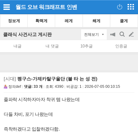
월드 오브 워크래프트
인벤
정보게
확팩게
레게
쐐게
클게
클래식 사건사고 게시판
전체보기
공
검
글
지
색
내글
내 댓글
10추글
인증글
on/off
쓰
기
[시대]
펭구스-가제카탈구울단 (불 타 는 성 전)
정의def
댓글: 33 개
조회:
4390
비공감:
1
2026-07-05 00:10:15
줄파락 시작하자마자 착귀 템 나왔는데
다들 차비, 포기 나왔는데
즉착하겠다고 입찰하겠다함.