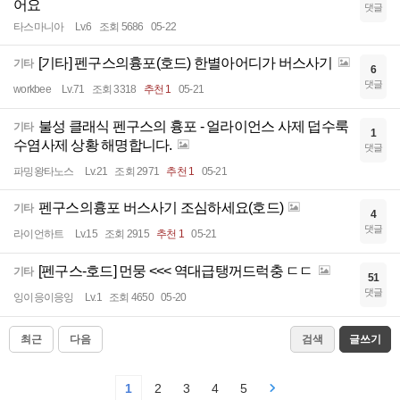
어요
댓글
타스마니아
Lv.6
조회 5686
05-22
[기타] 펜구스의흉포(호드) 한별아어디가 버스사기
기타
6
댓글
workbee
Lv.71
조회 3318
추천 1
05-21
불성 클래식 펜구스의 흉포 - 얼라이언스 사제 덥수룩
기타
1
수염사제 상황 해명합니다.
댓글
파밍왕타노스
Lv.21
조회 2971
추천 1
05-21
펜구스의흉포 버스사기 조심하세요(호드)
기타
4
댓글
라이언하트
Lv.15
조회 2915
추천 1
05-21
[펜구스-호드] 먼뭉 <<< 역대급탱꺼드럭충 ㄷㄷ
기타
51
댓글
잉이응이응잉
Lv.1
조회 4650
05-20
최근
다음
검색
글쓰기
1
2
3
4
5