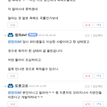
아 얼라시네 못하겠네
얼라는 귓 말로 욕해도 국룰인가보네
답글
0
0
정의def
26-07-06 09:49
신고
|
공감 확인
@정의def
당시 파티원들도 이상한 사람이라고 한 상태였고.
귓으로 욕까지 한 상태라 글 올린겁니다.
저런 똘아이 조심하라고.
잘못 만나면 귓으로 욕먹을수 있으니
답글
0
0
도웃고오
26-07-06 12:58
신고
|
공감 확인
@정의def
본인아니고 얼라야ㅋㅋ 뭔 지혼자또 꼬라지나서 지편안들
어준다고 개발작하네ㅋㅋ
답글
0
0