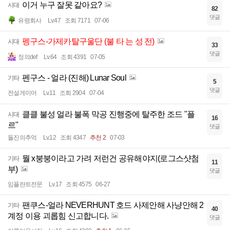
이거 누구 잘못 같아요?
시대
82
댓글
유령회사
Lv.47
조회 7171
07-06
펭구스-가제카탈구울단 (불 타 는 성 전)
시대
33
댓글
정의def
Lv.64
조회 4391
07-05
펜구스 - 얼라 (진해) Lunar Soul
기타
5
댓글
전설게이머
Lv.11
조회 2904
07-04
클클 불성 얼라 불폭 막공 진행중에 탈주한 조드 "플
시대
16
르"
댓글
돌진의추억
Lv.12
조회 4347
추천 2
07-03
뭘 x붕붕이라고 가려 저런건 공유해야지(로그스샷첨
기타
11
부)
댓글
임플란트전문
Lv.17
조회 4575
06-27
팬쿠스-얼라 NEVERHUNT 호드 사제안해 사냥안해 2
기타
40
계정 이용 괴롭힘 신고합니다.
댓글