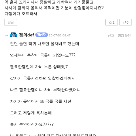
꼭 혼자 꼬라지나서 중탈하고 개빡쳐서 개거품물고
사사게 글까지 올려서 욕먹이면 기분이 한결좋아지나요?
다행이다 호드라서
답글
2
0
정의def
26-07-06 09:47
신고
|
공감 확인
인던 돌면 착귀 나오면 올차비로 했는데
언제부터 즉착이 국룰이 되었나요???
필요한템인데 차비 누른 상태였고
갑자기 국룰시전하면 입찰하겠다해서
나도 필요한템이니 차비 부탁한다했더니
자기가 못먹어서 또 국룰 국룰 시전
그러고 저렇게 욕하는데
혹시 본인이신가요?????
님 욕해도 ㅇㅋ 하면 저도 당신에게 욕해드릴께요