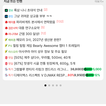
지금 뜨는 인벤
더보기+
[2]
룩삼 니니 초대석 안내
정보
그냥 귀여운 상교용 부부 ㅋㅋ
클립
[132]
파리바게트 본사에서 연락왔음
메이플
[5]
대충 연구소요약
검은사막
[12]
근뎀 300 달성!
리니지M
메모리 3사, 2027년 생산분 완판?
해외겜
힐링 탐험 게임 Bearly Awesome 챕터 1 트레일러
PV
아사쿠라 마이 성우 정보 및 주요 필모
아스오라
[50%] 제주 삼다수, 무라벨, 500ml, 40개
핫딜
[67%] 맛생각 시골 전통 된장찌개, 600g, 5개
핫딜
그랑블루 판타지 리링크 엔드리스 라그나로크 업그레이드 킷 Granblue Fantasy Relink Endless Ragnarok Upgrade Kit DLC
36,800원
5,000
특가
디제이맥스 리스펙트 V DJMAX RESPECT V
80%
9,950원
12%
특가