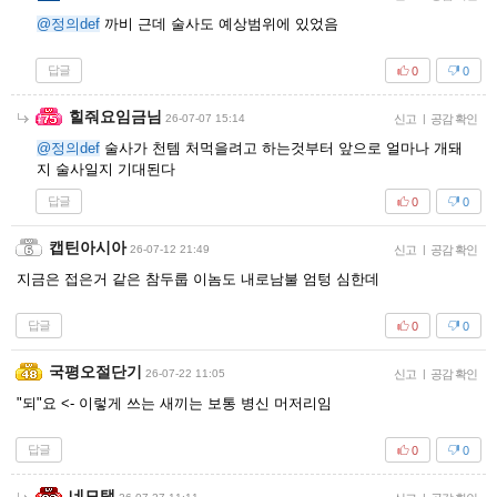
@정의def
까비 근데 술사도 예상범위에 있었음
답글
0
0
힐줘요임금님
26-07-07 15:14
신고
|
공감 확인
@정의def
술사가 천템 처먹을려고 하는것부터 앞으로 얼마나 개돼
지 술사일지 기대된다
답글
0
0
캡틴아시아
26-07-12 21:49
신고
|
공감 확인
지금은 접은거 같은 참두룹 이놈도 내로남불 엄텅 심한데
답글
0
0
국평오절단기
26-07-22 11:05
신고
|
공감 확인
"되"요 <- 이렇게 쓰는 새끼는 보통 병신 머저리임
답글
0
0
네모탱