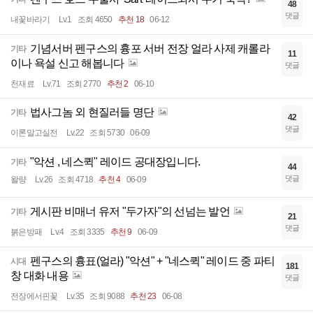
48
댓글
내꽃바라기
Lv.1
조회 4650
추천 18
06-12
기념서버 펜구스의 흉포 서버 전장 얼라 사제 캐롤라
기타
11
이나 욕설 신고 해봅니다
댓글
천재료
Lv.71
조회 2770
추천 2
06-10
법사그놈 외 현질러들 명단
기타
42
댓글
이론말고실전
Lv.22
조회 5730
06-09
"악션 , 네스퀵" 레이드 공대장입니다.
기타
44
댓글
왈량
Lv.26
조회 4718
추천 4
06-09
게시판 비매너 유저 "두가자"의 선넘는 발언
기타
21
댓글
붉은방패
Lv.4
조회 3335
추천 9
06-09
펜구스의 흉표(얼라) "악션" + "네스퀵" 레이드 중 파티
시대
181
창 대화 내용
댓글
전장에서핀꽃
Lv.35
조회 9088
추천 23
06-08