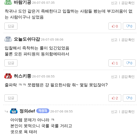
바람기공
26-07-05 07:35
신고
|
공감 확인
착귀나 도안 같은거 즉배한다고 입찰하는 사람들 봤는데 부끄러움이 없
는 사람이구나 싶었음
답글
0
0
오늘도쉬다감
26-07-05 08:06
신고
|
공감 확인
입찰해서 즉착하는 룰이 있긴있었음
물론 모든 파티원의 동의함에따라서
답글
1
0
허스키쫑
26-07-05 08:55
신고
|
공감 확인
줄파락 ㅋㅋ 쪼렙템은 걍 필요한사람 줘~ 몇일 못입잖아?
답글
2
0
정의def
26-07-06 09:55
신고
|
공감 확인
아이템 문제가 아니라 ㅋ
본인이 못먹으니 국룰 국룰 거리고
귓으로 욕 태러