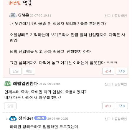
GM은
26-07-06 10:31
신고
|
공감 확인
내 웃긴애기 하나해줌 이 작성자 오리때? 솔룸 후문인가?
소불성떄로 기억하는데 보기로와서 판금 힐러 선입템까지 다먹은 사
람임
남의 선입템을 먹고 사과 띡하고 진행했지 아마
그땐 남의꺼까지 다먹어 놓고 여기선 이러는게 참웃긴다 ㅋㅋㅋ
답글
이동
4
0
레벨업만한다
26-07-05 01:09
신고
|
공감 확인
언제부터 즉착, 즉배면 착귀 입찰이 국룰이었지?
내가 다른 나라에서 와우를 했나?
답글
1
0
정의def
26-07-06 09:53
신고
|
공감 확인
파티원 양해구하고 입찰하면 모르겠는데.