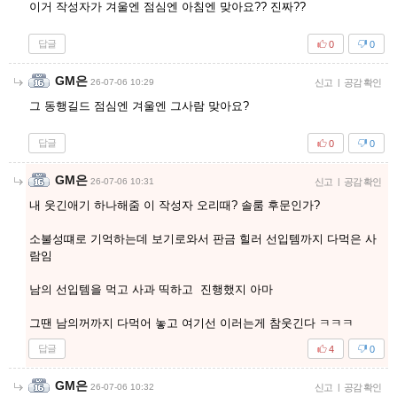
이거 작성자가 겨울엔 점심엔 아침엔 맞아요?? 진짜??
답글
0
0
GM은
26-07-06 10:29
신고
|
공감 확인
그 동행길드 점심엔 겨울엔 그사람 맞아요?
답글
0
0
GM은
26-07-06 10:31
신고
|
공감 확인
내 웃긴애기 하나해줌 이 작성자 오리때? 솔룸 후문인가?
소불성떄로 기억하는데 보기로와서 판금 힐러 선입템까지 다먹은 사
람임
남의 선입템을 먹고 사과 띡하고 진행했지 아마
그땐 남의꺼까지 다먹어 놓고 여기선 이러는게 참웃긴다 ㅋㅋㅋ
답글
4
0
GM은
26-07-06 10:32
신고
|
공감 확인