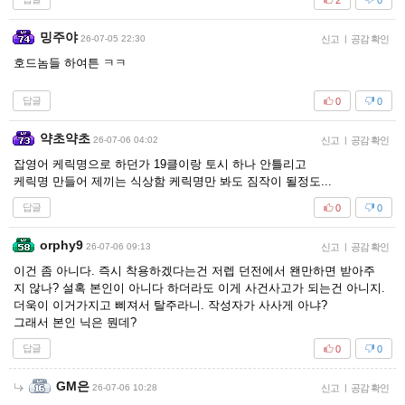
밍주야
26-07-05 22:30
신고
|
공감 확인
호드놈들 하여튼 ㅋㅋ
답글
0
0
약초약초
26-07-06 04:02
신고
|
공감 확인
잡영어 케릭명으로 하던가 19클이랑 토시 하나 안틀리고
케릭명 만들어 제끼는 식상함 케릭명만 봐도 짐작이 될정도...
답글
0
0
orphy9
26-07-06 09:13
신고
|
공감 확인
이건 좀 아니다. 즉시 착용하겠다는건 저렙 던전에서 왠만하면 받아주
지 않나? 설혹 본인이 아니다 하더라도 이게 사건사고가 되는건 아니지.
더욱이 이거가지고 삐져서 탈주라니. 작성자가 사사게 아냐?
그래서 본인 닉은 뭔데?
답글
0
0
GM은
26-07-06 10:28
신고
|
공감 확인