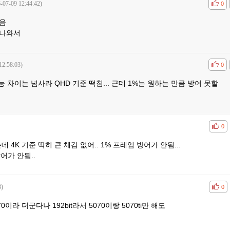
-07-09 12:44:42)
공감
비공
0
음
게나와서
12:58:03)
공감
비공
0
 성능 차이는 넘사라 QHD 기준 떡침... 근데 1%는 원하는 만큼 방어 못할
공감
비공
0
데 4K 기준 딱히 큰 체감 없어.. 1% 프레임 방어가 안됨...
어가 안됨..
8)
공감
비공
0
0이라 더군다나 192bit라서 5070이랑 5070ti만 해도