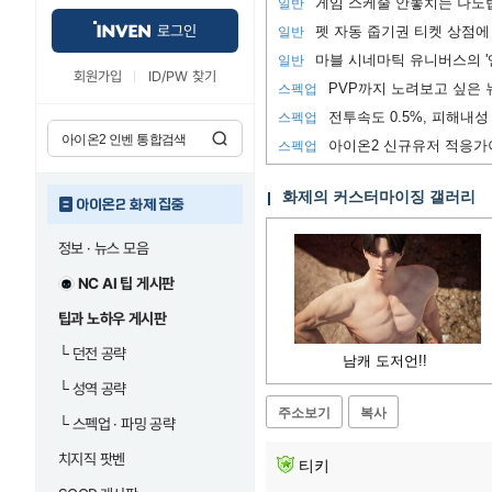
게임 스케줄 안놓치는 나노팁
일반
로그인
펫 자동 줍기권 티켓 상점에
일반
마블 시네마틱 유니버스의 '
일반
회원가입
ID/PW 찾기
스펙업
전투속도 0.5%, 피해내성 
스펙업
아이온2 신규유저 적응가
스펙업
화제의 커스터마이징 갤러리
아이온2 화제 집중
정보 · 뉴스 모음
NC AI 팁 게시판
팁과 노하우 게시판
└
던전 공략
남캐 도저언!!
└
성역 공략
주소보기
복사
└
스펙업 · 파밍 공략
치지직 팟벤
티키