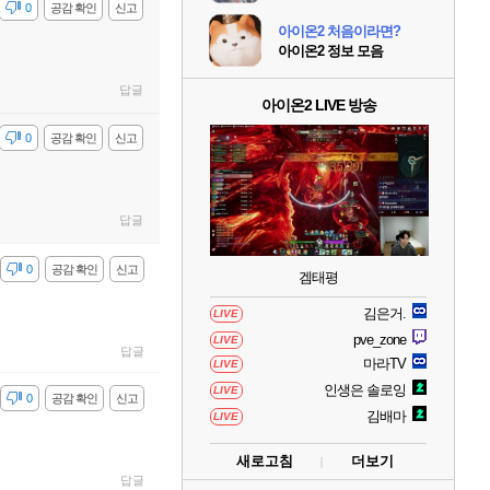
감
0
공감 확인
신고
아이온2 처음이라면?
아이온2 정보 모음
답글
아이온2 LIVE 방송
감
0
공감 확인
신고
답글
감
0
공감 확인
신고
겜태평
김은거.
LIVE
pve_zone
LIVE
답글
마라TV
LIVE
인생은 솔로잉
LIVE
감
0
공감 확인
신고
김배마
LIVE
새로고침
더보기
답글