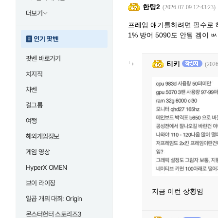
한탕2
(2026-07-09 12:43:23)
더보기
프레임 얘기를하려면 필수로 햬
1% 방어 5090도 안됨 겜이 
인기 팟벤
팟벤 바로가기
티키
(2026
치지직
차벤
걸그룹
여행
해외게임정보
게임 영상
HyperX OMEN
브이 라이징
지금 이런 상황임
일곱 개의 대죄: Origin
몬스터헌터 스토리즈3