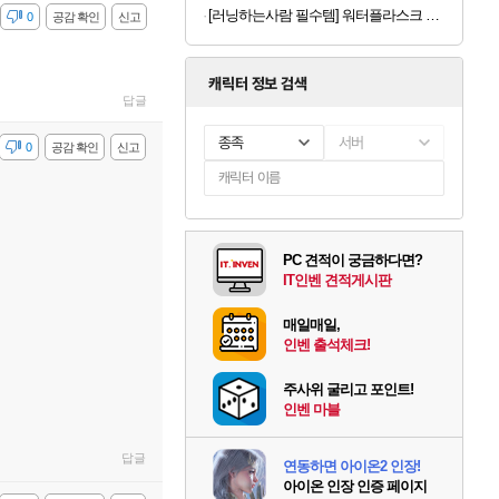
[러닝하는사람 필수템] 워터플라스크 500ml x 2개
감
0
공감 확인
신고
캐릭터 정보 검색
답글
종족
서버
감
0
공감 확인
신고
PC 견적이 궁금하다면?
IT인벤 견적게시판
매일매일,
인벤 출석체크!
주사위 굴리고 포인트!
인벤 마블
답글
연동하면 아이온2 인장!
아이온 인장 인증 페이지