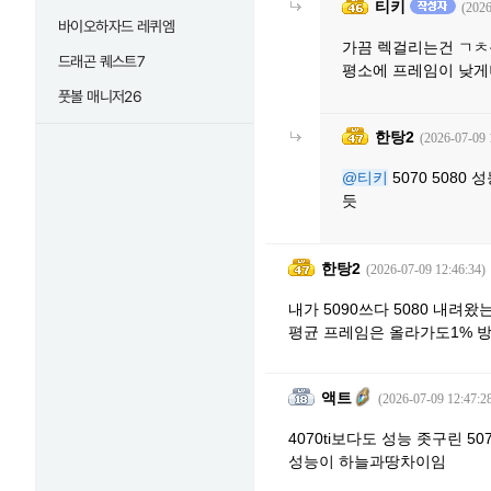
티키
(2026
바이오하자드 레퀴엠
가끔 렉걸리는건 ㄱㅊ
드래곤 퀘스트7
평소에 프레임이 낮
풋볼 매니저26
한탕2
(2026-07-09 
@티키
5070 5080
듯
한탕2
(2026-07-09 12:46:34)
내가 5090쓰다 5080 내려왔는
평균 프레임은 올라가도1% 방
액트
(2026-07-09 12:47:2
4070ti보다도 성능 좃구린 507
성능이 하늘과땅차이임