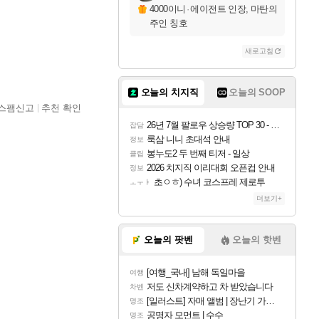
4000이니
·
에이전트 인장, 마탄의
주인 칭호
새로고침
오늘의 치지직
오늘의 SOOP
스팸신고
추천 확인
26년 7월 팔로우 상승량 TOP 30 - 월간 치지직
잡담
룩삼 니니 초대석 안내
정보
봉누도2 두 번째 티저 - 일상
클립
2026 치지직 이리대회 오픈컵 안내
정보
초ㅇㅎ) 수녀 코스프레 제로투
ㅗㅜㅑ
더보기+
오늘의 팟벤
오늘의 핫벤
[여행_국내] 남해 독일마을
여행
저도 신차계약하고 차 받았습니다
차벤
[일러스트] 자매 앨범 | 장난기 가득한 오후의 공원 (리메이크판)
명조
공명자 모먼트 | 수수
명조