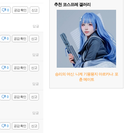
추천 코스프레 갤러리
감
0
공감 확인
신고
답글
감
0
공감 확인
신고
답글
감
0
공감 확인
신고
승리의 여신: 니케 기묭묭지 아르카나: 포
츈 메이트
답글
감
0
공감 확인
신고
답글
감
0
공감 확인
신고