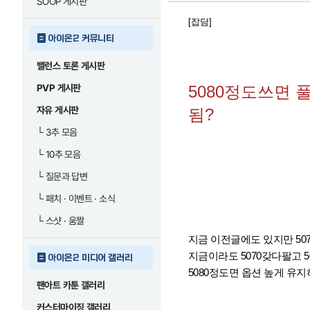
SOOP 게시판
[잡담]
아이온2 커뮤니티
밸런스 토론 게시판
PVP 게시판
5080정도쓰면
자유 게시판
됨?
└
3추 모음
└
10추 모음
└
질문과 답변
└
패치 · 이벤트 · 소식
└
스샷 · 움짤
지금 이전글에도 있지만 50
지금이라도 5070갖다팔고 5
아이온2 미디어 갤러리
5080정도면 옵션 높게 유
팬아트 카툰 갤러리
커스터마이징 갤러리