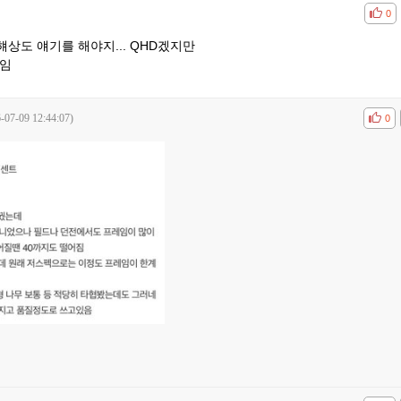
공감
비공
0
상도 얘기를 해야지... QHD겠지만
ㅄ임
-07-09 12:44:07)
공감
비공
0