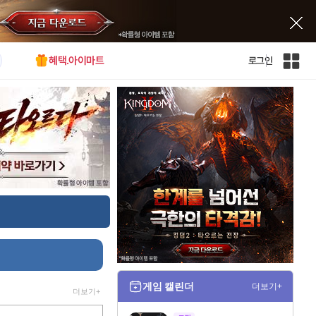
혜택.아이마트
로그인
인
벤
전
체
사
이
트
맵
게임 캘린더
더보기+
더보기+