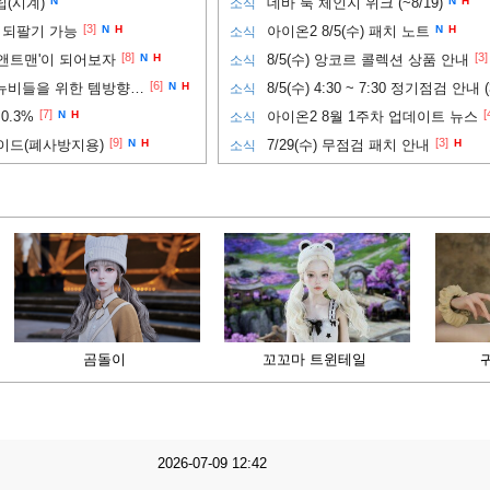
(시계)
N
데바 룩 체인지 위크 (~8/19)
N
H
소식
[3]
 되팔기 가능
N
H
아이온2 8/5(수) 패치 노트
N
H
소식
[8]
[3]
앤트맨'이 되어보자
N
H
8/5(수) 앙코르 콜렉션 상품 안내
소식
[6]
PVP까지 노려보고 싶은 뉴비들을 위한 템방향성 추천
N
H
8/5(수) 4:30 ~ 7:30 정기점검 안내 
소식
[7]
[
0.3%
N
H
아이온2 8월 1주차 업데이트 뉴스
소식
[9]
[3]
이드(폐사방지용)
N
H
7/29(수) 무점검 패치 안내
H
소식
곰돌이
꼬꼬마 트윈테일
2026-07-09 12:42