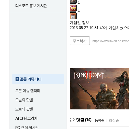
1
디스코드 홍보 게시판
1
가입일 정보
2013-05-27 19:31:40에 가입하
주소복사
https://www.inven.co.kr/
공통 커뮤니티
오픈 이슈 갤러리
오늘의 핫벤
오늘의 팟벤
AI 그림 그리기
(14)
댓글
등록순
|
최신순
PC 견적 게시판