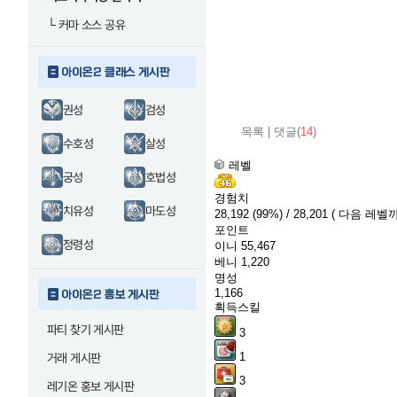
└
커마 소스 공유
아이온2 클래스 게시판
권성
검성
목록
|
댓글(
14
)
수호성
살성
레벨
궁성
호법성
경험치
치유성
마도성
28,192
(99%)
/ 28,201
( 다음 레벨까
포인트
정령성
이니
55,467
베니
1,220
명성
1,166
아이온2 홍보 게시판
획득스킬
파티 찾기 게시판
3
1
거래 게시판
3
레기온 홍보 게시판