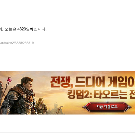
셨으며, 오늘은 4820일째입니다.
board/aion2/6388/236819