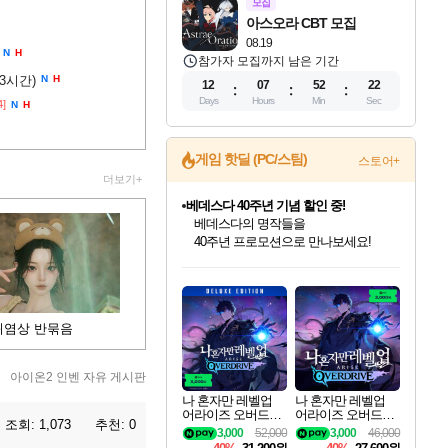
모집
아스오라 CBT 모집
08.19
N
H
참가자 모집까지 남은 기간
(3시간)
N
H
12
07
52
21
Days
Hours
Min
Sec
4]
N
H
게임 핫딜 (PC/스팀)
스토어+
더보기+
베데스다 40주년 기념 할인 중!
베데스다의 명작들을
40주년 프로모션으로 만나보세요!
마블 투혼 파이팅 소울즈 예약 판매 중!
인벤게임즈 8월 특별 할인!
드래곤소드: 어웨이크닝 입점!
문명 7 특별 할인!
귀무자: 검의 길 예약 판매 중!
비스트 오브 리인카네이션 정식 출시!
커세어 코브 출시 기념 할인!
더 렐릭 퍼스트 가디언 정식 출시
캡콤 프렌차이즈 할인 진행 중!
캡콤 일부 상품 상시 할인
스타워즈 은하계 레이서
로블록스 기프트 카드 공식 입점
마블 히어로 총 출동&화려한 격투!
인기 퍼블리셔 모음!
스팀으로 만나는 드래곤소드!
조선&고려 DLC 출시 예정
10% 할인과
게임프릭 신작 IP
해적'섬'을 발전시키자!
설화x하드코어 액션!
몬헌, 바하 등 인기 IP를
몬헌 와일즈 & 드래곤즈 도그마2
인벤게임즈에서 10% 추가 적립
Robux를 가장 안전하고
네이버 포인트 혜택까지!
최대 90% 할인가를 만나보세요!
네이버혜택과 함께 만나보세요!
50%할인&추가 적립까지!
이니&베니 혜택까지!
네이버 혜택가와 함께 예약하세요!
할인&네이버혜택으로 만나보세요!
네이버페이 혜택과 만나보세요!
할인가에 만나보세요!
일부 에디션 상시 할인!
혜택으로 예약 판매 중
편안하게 충전하세요
귀염상 반묶음
아이온2 인벤 자유 게시판
나 혼자만 레벨업
나 혼자만 레벨업
어라이즈 오버드라
어라이즈 오버드라
조회:
1,073
추천:
0
이브 디럭스 에디션
이브 Solo Leveling A
3,000
52,000
3,000
46,000
Solo Leveling Arise
rise