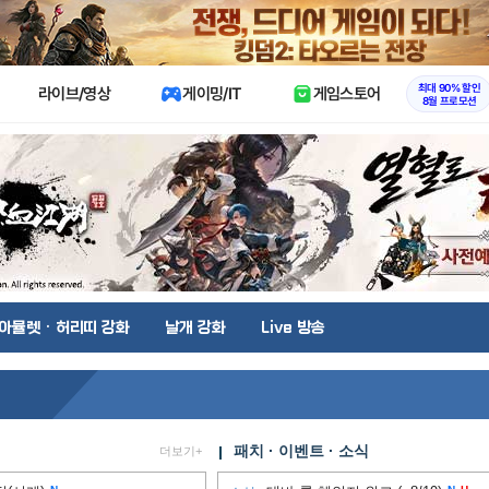
X
최대 90% 할인
라이브/영상
게이밍/IT
게임스토어
8월 프로모션
아뮬렛 · 허리띠 강화
날개 강화
Live 방송
패치 · 이벤트 · 소식
더보기+