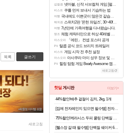
넷마블, 신작 서브컬쳐 게임 [펄 인 블루] 티저 사이트 오픈
섭컬겜
쿠를 먼저 보내서 기습하는 법
비스트
국내에도 이쁜곳이 많은것 같습니다
여행
스위치2판 ‘몬헌 와일즈’, 30~40fps 목표 추정
해외겜
7년만에 가족여행을 다녀왔습니다.
여행
체험 캐릭터만으로 허상 40레벨 하이와티아 5분 컷!｜에이메스·린네·모니에 명함
명조
「에린」 컨셉 포스터 공개
아스오라
탈콥 공식 코드 브리치 트레일러
PV
게임 시작 전 추천 설정
비스트
목록
글쓰기
아사쿠라 마이 성우 정보 및 주요 필모
아스오라
힐링 탐험 게임 Bearly Awesome 챕터 1 트레일러
PV
새로고침
핫딜
게시판
더보기+
44%할인!배추 겉절이 김치, 2kg, 1개
[집에 전자레인지 있으면 필수템] 전자레인지 스팀 청소인형 x 2개
75%할인!케라시스 두피 쿨링 단백질 샴푸, 980ml, 3개
새로고침
[헬스장 갈 때 필수템] 단백질 쉐이커 600ml