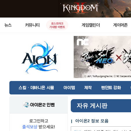
로스트아크
뉴스
커뮤니티
게임캘린더
게이머존
기대평 이벤트
스킬 · 데바니온 시뮬
아이템
제작
펜던트 강화
아이온2 인벤
자유 게시판
로그인하고
아이온2 정보 모음
출석보상
받으세요!