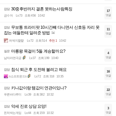
30중후반까지 결혼 못하는사람특징
잡담
17
댓글
금수저
Lv.73
조회 456
10:42
무보통 트라이팟 10시간쨰 다니면서 신호등 자리 못
잡담
11
잡는 애들한테 알려준 방법
댓글
허벅지햝햝
Lv.72
조회 514
추천 1
10:42
마룡왕 목걸이 5돌 계승할까요?
질문
4
댓글
남자라면극공
Lv.37
조회 199
10:40
침식 퇴근 후 도전해 볼려고 해요
잡담
16
댓글
s소프트윈드s
Lv.72
조회 318
10:35
키나값이랑 템값이 연관이있나?
잡담
22
댓글
푸른바다루미
Lv.39
조회 382
10:32
악세 진로 상담 요망!
잡담
3
댓글
돈처박는게임
Lv.44
조회 159
10:32