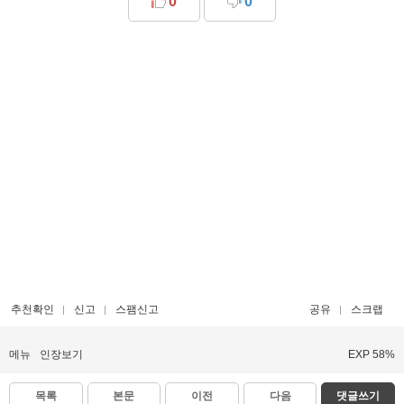
0
0
추천확인
신고
스팸신고
공유
스크랩
메뉴
인장보기
EXP 58%
목록
본문
이전
다음
댓글쓰기