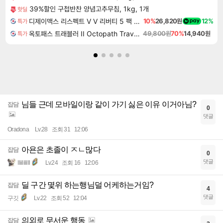
39%할인 구첩반찬 양념고추무침, 1kg, 1개
핫딜
디제이맥스 리스펙트 V V 리버티 5 팩 DJMAX RESPECT V V Liberty 5 Pack DLC
10%
26,820원
12%
특가
옥토패스 트래블러 II Octopath Traveler II
49,800원
70%
14,940원
특가
님들 근데 모바일이랑 같이 가기 싫은 이유 이거아님?
잡담
0
댓글
Oradona
Lv.28
조회 31
12:06
아욘은 초졸이 ㅈㄴ많다
잡담
0
댓글
Iliilililll
Lv.24
조회 16
12:06
딜 구간 몇위 하는행님덜 어케하는거임?
잡담
4
댓글
구깃
Lv.22
조회 52
12:04
의외로 무서운 행동
잡담