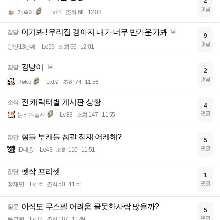
2
댓글
개죽이
Lv.72
조회 68
12:03
이거봐 ! 우리집 갱아지 내가 너무 반가운가봐
잡담
9
댓글
탱만13년째
Lv.59
조회 66
12:01
킹냥이
잡담
2
댓글
Reloc
Lv.89
조회 74
11:56
전 캐릭터별 게시판 상황
소식
4
댓글
논리야놀자
Lv.83
조회 147
11:55
형들 부캐들 침팔 잠재 어케해?
잡담
5
댓글
ID대충
Lv.43
조회 110
11:51
펫작 프리셋
잡담
1
댓글
정재만
Lv.16
조회 50
11:51
아직도 무스펠 어려움 클못한사람 많을까?
질문
5
댓글
룸크럽
Lv.32
조회 187
11:49