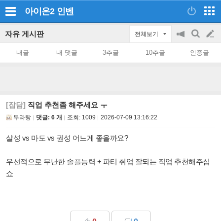
아이온2
인벤
자유 게시판
전체보기
공
검
글
지
색
내글
내 댓글
3추글
10추글
인증글
on/off
쓰
기
[잡담]
직업 추천좀 해주세요 ㅜ
무라탕
댓글: 6 개
조회:
1009
2026-07-09 13:16:22
살성 vs 마도 vs 권성 어느게 좋을까요?
우선적으로 무난한 솔플능력 + 파티 취업 잘되는 직업 추천해주십
쇼