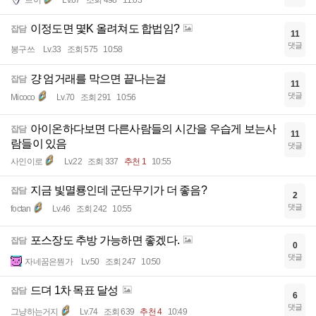
브이
Lv.67
조회 498
11:03
이정도면 몇K 올려쳐도 합법임?
잡담
11
댓글
봉구쓰
Lv.33
조회 575
10:58
걍 엄거래를 막으면 끝나는걸
잡담
11
댓글
Micoco
Lv.70
조회 291
10:56
아이온하다보면 다른사람들의 시간을 우습게 보는사
잡담
11
람들이 있음
댓글
사인이로
Lv.22
조회 337
추천 1
10:55
지금 빛멸룡인데 군단무기가 더 좋음?
잡담
2
댓글
foctan
Lv.46
조회 242
10:55
포스장도 추방 가능하면 좋겠다.
잡담
0
댓글
자네꿈은뭔가
Lv.50
조회 247
10:50
드뎌 1차 목표 달성
잡담
6
댓글
그냥하는거지
Lv.74
조회 639
추천 4
10:49