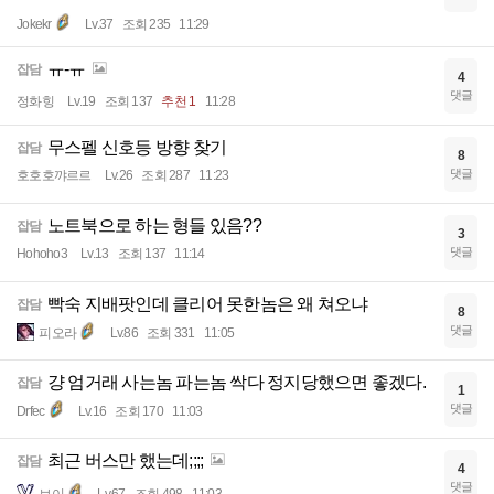
Jokekr
Lv.37
조회 235
11:29
ㅠ-ㅠ
잡담
4
댓글
정화힝
Lv.19
조회 137
추천 1
11:28
무스펠 신호등 방향 찾기
잡담
8
댓글
호호호꺄르르
Lv.26
조회 287
11:23
노트북으로 하는 형들 있음??
잡담
3
댓글
Hohoho3
Lv.13
조회 137
11:14
빡숙 지배팟인데 클리어 못한놈은 왜 쳐오냐
잡담
8
댓글
피오라
Lv.86
조회 331
11:05
걍 엄거래 사는놈 파는놈 싹다 정지당했으면 좋겠다.
잡담
1
댓글
Drfec
Lv.16
조회 170
11:03
최근 버스만 했는데;;;;
잡담
4
댓글