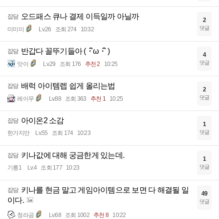
오드패스 큐나 결제 이득일까 아닐까
잡담
2
댓글
미미미
Lv.26
조회 274
10:32
반갑다 꼴뚜기들아 (・ิω・ิ )
잡담
4
댓글
앗이
Lv.29
조회 176
추천 2
10:25
배럭 아이템렙 쉽게 올리는법
잡담
2
댓글
레이무
Lv.88
조회 363
추천 1
10:25
아이온2 소감
잡담
1
댓글
한가지만
Lv.55
조회 174
10:23
키나값에 대해 궁금한게 있는데.
잡담
1
댓글
기롱1
Lv.4
조회 177
10:23
키나를 현금 말고 게임아이템으로 보면 다 해결될 일
잡담
49
이다.
댓글
청라곰
Lv.68
조회 1002
추천 8
10:22