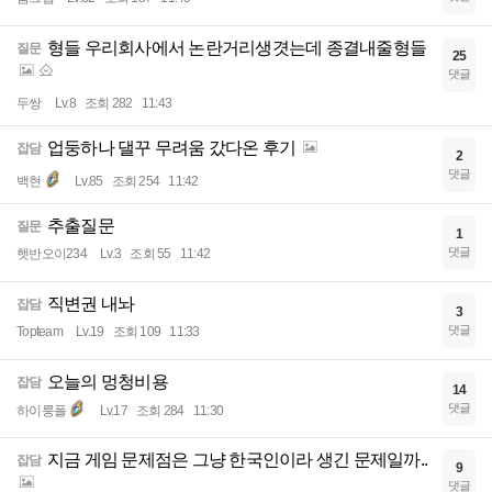
형들 우리회사에서 논란거리생겻는데 종결내줄형들
질문
25
댓글
두쌍
Lv.8
조회 282
11:43
업둥하나 댈꾸 무려움 갔다온 후기
잡담
2
댓글
백현
Lv.85
조회 254
11:42
추출질문
질문
1
댓글
햇반오이234
Lv.3
조회 55
11:42
직변권 내놔
잡담
3
댓글
Topteam
Lv.19
조회 109
11:33
오늘의 멍청비용
잡담
14
댓글
하이룽폴
Lv.17
조회 284
11:30
지금 게임 문제점은 그냥 한국인이라 생긴 문제일까..
잡담
9
댓글