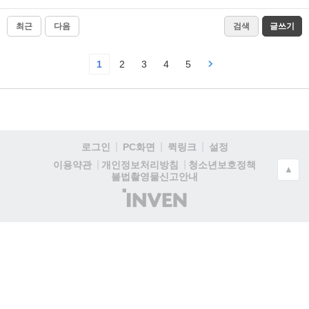
최근
다음
검색
글쓰기
1
2
3
4
5
로그인
PC화면
퀵링크
설정
청소년보호정책
이용약관
개인정보처리방침
▲
불법촬영물신고안내
(주)
인
벤