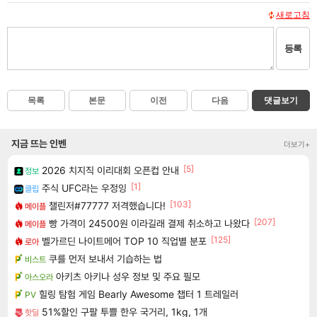
새로고침
등록
목록
본문
이전
다음
댓글보기
지금 뜨는 인벤
더보기+
[5]
2026 치지직 이리대회 오픈컵 안내
정보
[1]
주식 UFC라는 우정잉
클립
[103]
챌린저#77777 저격했습니다!
메이플
[207]
빵 가격이 24500원 이라길래 결제 취소하고 나왔다
메이플
[125]
벨가르딘 나이트메어 TOP 10 직업별 분포
로아
쿠를 먼저 보내서 기습하는 법
비스트
아키츠 아키나 성우 정보 및 주요 필모
아스오라
힐링 탐험 게임 Bearly Awesome 챕터 1 트레일러
PV
51%할인 구팔 투쁠 한우 국거리, 1kg, 1개
핫딜