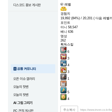
레벨
디스코드 홍보 게시판
경험치
19,892
(84%)
/ 20,201
( 다음 레벨까
포인트
이니
58,547
베니
636
명성
262
획득스킬
6
3
4
공통 커뮤니티
3
오픈 이슈 갤러리
1
오늘의 핫벤
5
오늘의 팟벤
4
AI 그림 그리기
주소복사
https://www.inven.co.kr/
PC 견적 게시판