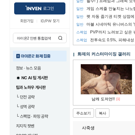
필수! ) 프레임과 그래픽 모
일반
로그인
게임 스케줄 안놓치는 나노팁
일반
펫 자동 줍기권 티켓 상점에
일반
회원가입
ID/PW 찾기
마블 시네마틱 유니버스의 '
일반
스펙업
전투속도 0.5%, 피해내성 
스펙업
화제의 커스터마이징 갤러리
아이온2 화제 집중
정보 · 뉴스 모음
NC AI 팁 게시판
팁과 노하우 게시판
└
던전 공략
남캐 도저언!!
[1]
└
성역 공략
주소보기
복사
└
스펙업 · 파밍 공략
치지직 팟벤
사죽생