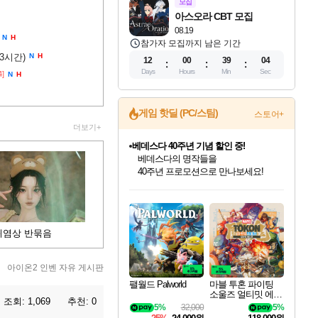
모집
아스오라 CBT 모집
08.19
N
H
참가자 모집까지 남은 기간
(3시간)
N
H
12
00
39
03
Days
Hours
Min
Sec
4]
N
H
게임 핫딜 (PC/스팀)
스토어+
더보기+
베데스다 40주년 기념 할인 중!
베데스다의 명작들을
40주년 프로모션으로 만나보세요!
인벤게임즈 8월 특별 할인!
드래곤소드: 어웨이크닝 입점!
문명 7 특별 할인!
귀무자: 검의 길 예약 판매 중!
비스트 오브 리인카네이션 정식 출시!
커세어 코브 출시 기념 할인!
더 렐릭 퍼스트 가디언 정식 출시
마블 투혼 파이팅 소울즈 예약 판매 중!
캡콤 프렌차이즈 할인 진행 중!
캡콤 일부 상품 상시 할인
스타워즈 은하계 레이서
로블록스 기프트 카드 공식 입점
인기 퍼블리셔 모음!
스팀으로 만나는 드래곤소드!
조선&고려 DLC 출시 예정
10% 할인과
게임프릭 신작 IP
해적'섬'을 발전시키자!
설화x하드코어 액션!
마블 히어로 총 출동&화려한 격투!
몬헌, 바하 등 인기 IP를
몬헌 와일즈 & 드래곤즈 도그마2
인벤게임즈에서 10% 추가 적립
Robux를 가장 안전하고
최대 90% 할인가를 만나보세요!
네이버혜택과 함께 만나보세요!
50%할인&추가 적립까지!
이니&베니 혜택까지!
네이버 혜택가와 함께 예약하세요!
할인&네이버혜택으로 만나보세요!
네이버페이 혜택과 만나보세요!
네이버 포인트 혜택까지!
할인가에 만나보세요!
일부 에디션 상시 할인!
혜택으로 예약 판매 중
편안하게 충전하세요
귀염상 반묶음
아이온2 인벤 자유 게시판
팰월드 Palworld
마블 투혼 파이팅
소울즈 얼티밋 에디
조회:
1,069
추천:
0
션 예약구매 MARV
5%
32,000
5%
EL Tokon Fighting S