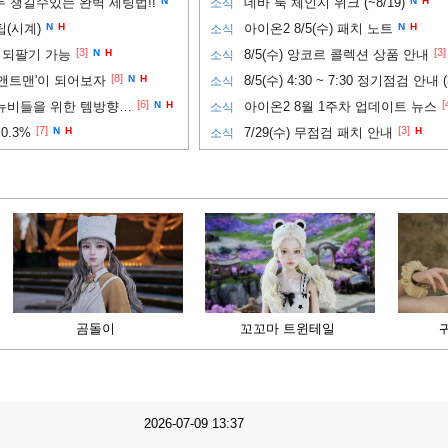
두 챙길수있는 완벽 세팅법!!
N
데바 룩 체인지 위크 (~8/19)
N
H
소식
(시계)
N
H
아이온2 8/5(수) 패치 노트
N
H
소식
[3]
[3]
 되팔기 가능
N
H
8/5(수) 앙코르 콜렉션 상품 안내
소식
[8]
앤트맨'이 되어보자
N
H
8/5(수) 4:30 ~ 7:30 정기점검 안내 
소식
[6]
[
PVP까지 노려보고 싶은 뉴비들을 위한 템방향성 추천
N
H
아이온2 8월 1주차 업데이트 뉴스
소식
[7]
[3]
0.3%
N
H
7/29(수) 무점검 패치 안내
H
소식
곰돌이
꼬꼬마 트윈테일
2026-07-09 13:37