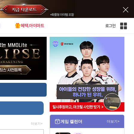
혜택.아이마트
로그인
인
벤
전
체
사
이
트
맵
게임 캘린더
더보기+
더보기+