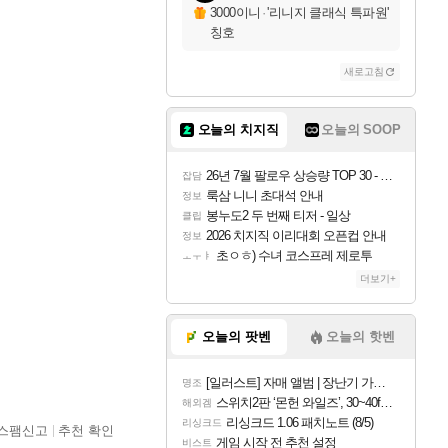
3000이니
·
'리니지 클래식 특파원'
칭호
새로고침
오늘의 치지직
오늘의 SOOP
26년 7월 팔로우 상승량 TOP 30 - 월간 치지직
잡담
룩삼 니니 초대석 안내
정보
봉누도2 두 번째 티저 - 일상
클립
2026 치지직 이리대회 오픈컵 안내
정보
초ㅇㅎ) 수녀 코스프레 제로투
ㅗㅜㅑ
더보기+
오늘의 팟벤
오늘의 핫벤
[일러스트] 자매 앨범 | 장난기 가득한 오후의 공원 (리메이크판)
명조
스위치2판 ‘몬헌 와일즈’, 30~40fps 목표 추정
해외겜
리싱크드 1.06 패치노트 (8/5)
리싱크드
스팸신고
추천 확인
게임 시작 전 추천 설정
비스트