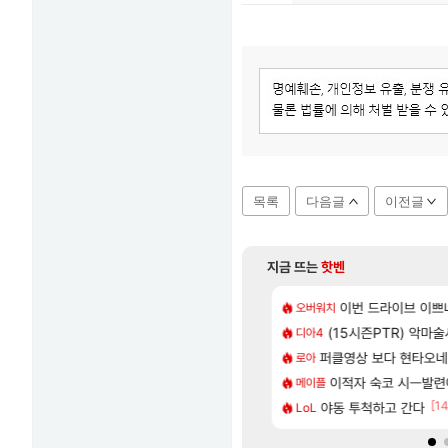
목록
다음글
이전글
지금 뜨는
핫벤
[98]
77777 저격했습니다!
 길찾기/지도 공략 (1 ~ 12장)
7년만에 가족여행을
이번 드라이브 이쁘
오버워치
여행
[118]
나이트메어 TOP 10 직업별 분포
컷 만화 | 야간 보초는 너무 힘들어
(15시즌PTR) 악마
「에린」 컨셉 포스
디아4
아스오라
[79]
맛본 시점 민심 췤
2판 ‘몬헌 와일즈’, 30~40fps 목표 추정
퍼클영상 보다 현타오네
쿠를 먼저 보내서 
로아
비스트
[12]
가능 불가능?
스트 때는 로비에 온라인 기능이 있는데
이적자 숙코 시ㅡ발련
비스트 오브 리인
메이플
비스트
[202]
[14
2인 40%글 존나 긁히네 씨발
 오브 리인카네이션 오픈 트레일러
야동 투척하고 간다
리싱크드 1.06 패
LoL
리싱크드