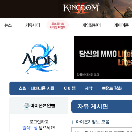
로스트아크
뉴스
커뮤니티
게임캘린더
게이머존
기대평 이벤트
스킬 · 데바니온 시뮬
아이템
제작
펜던트 강화
아이온2 인벤
자유 게시판
로그인하고
아이온2 정보 모음
출석보상
받으세요!