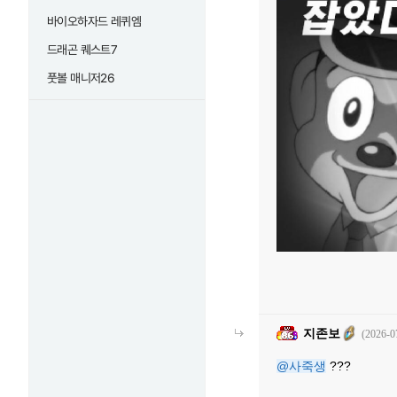
바이오하자드 레퀴엠
드래곤 퀘스트7
풋볼 매니저26
지존보
(2026-0
@사죽생
???