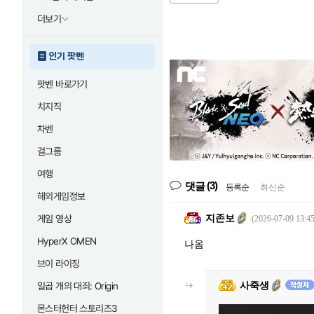
더보기
인기 팟벤
팟벤 바로가기
치지직
차벤
걸그룹
여행
(3)
댓글
등록순
|
최신순
해외게임정보
지존보
게임 영상
(2026-07-09 13:45
HyperX OMEN
나옴
브이 라이징
사죽생
일곱 개의 대죄: Origin
몬스터헌터 스토리즈3