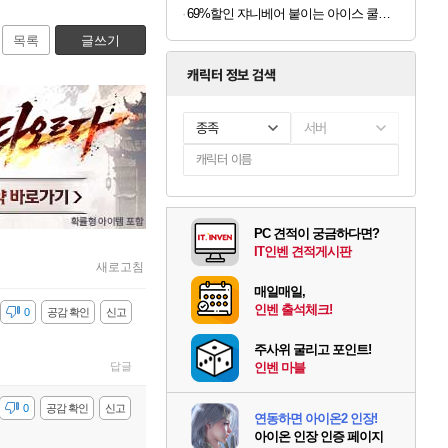
69%할인 쟈니베어 붙이는 아이스 쿨패치 쿨링시트, 30개, 1팩
목록
글쓰기
캐릭터 정보 검색
종족
서버
PC 견적이 궁금하다면?
IT인벤 견적게시판
새로고침
매일매일,
인벤 출석체크!
감
0
공감 확인
신고
주사위 굴리고 포인트!
답글
인벤 마블
감
0
공감 확인
신고
연동하면 아이온2 인장!
아이온 인장 인증 페이지