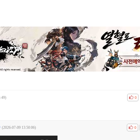
:49)
공감
비공
0
(2026-07-09 13:50:06)
공감
비공
0