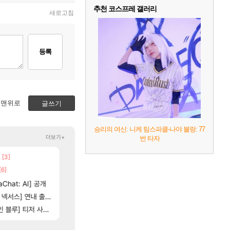
추천 코스프레 갤러리
새로고침
등록
맨위로
글쓰기
승리의 여신: 니케 팀스파클-나야 블랑: 77
더보기+
번 타자
[3]
[208]
[98]
고 나왔다
챌린저#77777 저격했습니다!
챕터별 길찾기/지도 공략 (1 ~ 12장)
메이플
비스트
[6]
[102]
[118]
제나 ㄷㄷ
벨가르딘 나이트메어 TOP 10 직업별 분포
4컷 만화 | 야간 보초는 너무 힘들어
로아
아주프로
[79]
Chat: AI] 공개
벨가르딘 맛본 시점 민심 췤
스위치2판 ‘몬헌 와일즈’, 30~40fps 목표 추
로아
해외겜
[12]
스] 연내 출시 예정
타투녀 가능 불가능?
테스트 때는 로비에 온라인 기능이 있는데
FCO
리밋제로
[202]
] 티저 사이트 오픈
신호등 2인 40%글 존나 긁히네 씨발
비스트 오브 리인카네이션 오픈 트레일러
메이플
PV