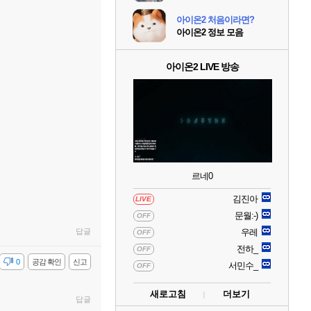
아이온2 처음이라면?
아이온2 정보 모음
아이온2 LIVE 방송
르네0
김진아
LIVE
문월:-)
OFF
답글
우레
OFF
전하_
OFF
감
0
공감 확인
신고
서민수_
OFF
새로고침
더보기
답글