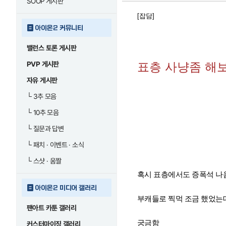
SOOP 게시판
[잡담]
아이온2 커뮤니티
밸런스 토론 게시판
PVP 게시판
표층 사냥좀 해
자유 게시판
└
3추 모음
└
10추 모음
└
질문과 답변
└
패치 · 이벤트 · 소식
└
스샷 · 움짤
혹시 표층에서도 증폭석 나
아이온2 미디어 갤러리
부캐들로 찍먹 조금 했었는
팬아트 카툰 갤러리
궁금함
커스터마이징 갤러리