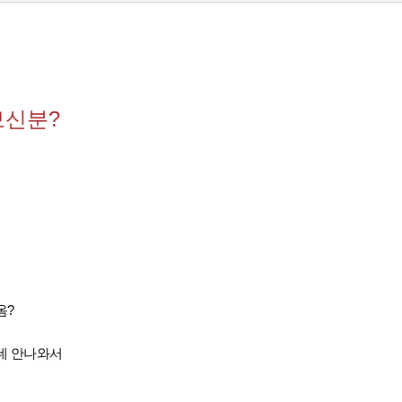
보신분?
옴?
데 안나와서