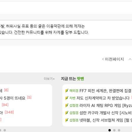
이전페이지
지금 뜨는
팟벤
더보기+
[6]
[1]
 다녀왔습니다.
네
빵 가격이 24500원 이라길래 결제 취소하
FF7 외전 세계관, 완결편에 집결
메이플
해외겜
[5]
술사 5경이 뜨네요
터 공개
100:8 보다 효율이 좋은 상향된 아
저도 신차계약하고 차 받았습니다
로아
차벤
[94]
[83]
기습하는 법
빵값 문의 후기
라이자 AI 채팅 RPG 게임 [Ryza
메이플
섭컬겜
[348]
[137]
아
카네이션 정보/공략글 모음
우리 나라의 주적은??
섬란 카구라 개발사 신작 [시노비 넥서
메이플
섭컬겜
]
[36]
치노트 (8/5)
벨가 하드 찐 투력컷
넷마블, 신작 서브컬쳐 게임 [펄 인 블루
로아
섭컬겜