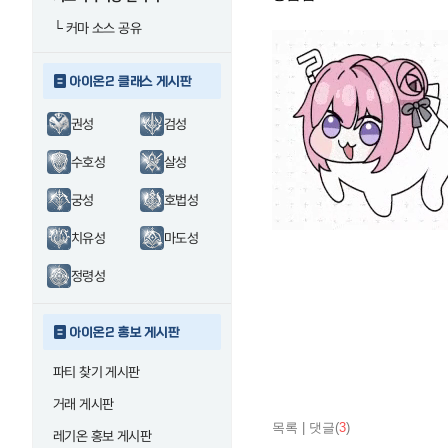
└
커마 소스 공유
아이온2 클래스 게시판
권성
검성
수호성
살성
궁성
호법성
치유성
마도성
정령성
아이온2 홍보 게시판
파티 찾기 게시판
거래 게시판
목록
|
댓글(
3
)
레기온 홍보 게시판