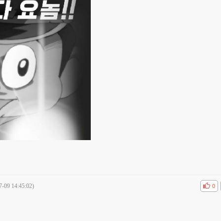
7-09 14:45:02)
공감
비공
0