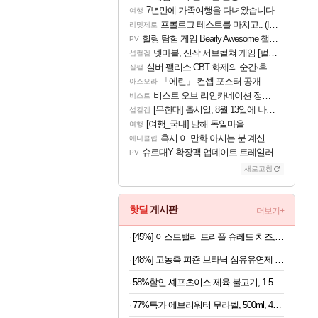
7년만에 가족여행을 다녀왔습니다.
여행
프롤로그 테스트를 마치고.. (feat. 리아)
리밋제로
힐링 탐험 게임 Bearly Awesome 챕터 1 트레일러
PV
넷마블, 신작 서브컬쳐 게임 [펄 인 블루] 티저 사이트 오픈
섭컬겜
실버 팰리스 CBT 화제의 순간·후기 모음
실팰
「에린」 컨셉 포스터 공개
아스오라
비스트 오브 리인카네이션 정보/공략글 모음
비스트
[무한대] 출시일, 8월 13일에 나오나
섭컬겜
[여행_국내] 남해 독일마을
여행
혹시 이 만화 아시는 분 계신가요
애니클립
슈로대Y 확장팩 업데이트 트레일러
PV
새로고침
핫딜
게시판
더보기+
[45%] 이스트밸리 트리플 슈레드 치즈, 1kg, 1개
[48%] 고농축 피죤 보타닉 섬유유연제 프리지아 자몽, 1.3L, 4개
58%할인 셰프초이스 제육 불고기, 1.5kg, 1개
77%특가 에브리워터 무라벨, 500ml, 40개