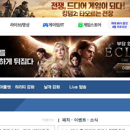
X
최대 90% 할인
라이브/영상
게이밍/IT
게임스토어
8월 프로모션
아뮬렛 · 허리띠 강화
날개 강화
Live 방송
패치 · 이벤트 · 소식
더보기+