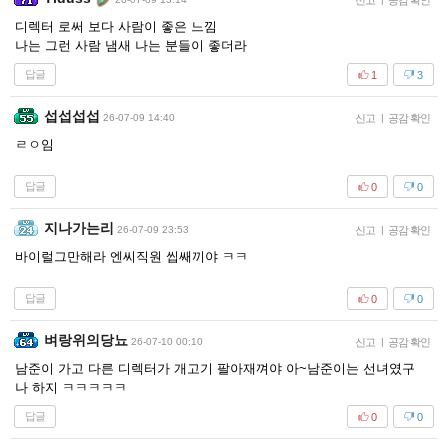
신고
공감 확인
디렉터 로써 보다 사람이 좋은 느낌
나는 그런 사람 냄새 나는 분들이 좋더라
답글
1
3
섭섭섭섭
26-07-09 14:40
신고
|
공감 확인
ㄹㅇ임
답글
0
0
지나가는리
26-07-09 23:53
신고
|
공감 확인
바이럴그만해라 엔씨직원 씹쌔끼야 ㅋㅋ
답글
0
0
벼랑위의당뇨
26-07-10 00:10
신고
|
공감 확인
남준이 가고 다른 디렉터가 개고기 팔아재껴야 아~남준이는 선녀였구
나 하지 ㅋㅋㅋㅋㅋ
답글
0
0