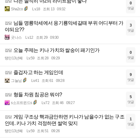
나는 솔직히 아2의 라이트함이 좋다
잡담
0
댓글
Sha2co
Lv.18
조회 13
09:32
님들 명룡악세에서 응기룡악세갈때 부위 어디부터 가
잡담
3
야되요??
댓글
굿나스
Lv.12
조회 29
09:30
오늘 주제는 키나 가치와 쌀숭이 패기인가
잡담
0
댓글
탱만13년째
Lv.59
조회 28
09:29
즐겁자고 하는 게임인데
잡담
9
댓글
그늘님
Lv.41
조회 61
09:28
형들 차원 침공은 뭐야?
잡담
5
댓글
s소프트윈드s
Lv.72
조회 46
09:27
게임 구조상 핵과금안하면 키나가 남을수가 없는 구조
잡담
1
인데. 키나 가치 걱정하면 쌀먹 맞지
댓글
탱만13년째
Lv.59
조회 51
09:26