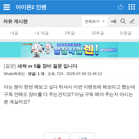
아이온2
인벤
자유 게시판
전체보기
공
검
글
지
색
내글
내 댓글
3추글
10추글
인증글
on/off
쓰
기
[질문]
새싹 or 5돌 장비 질문 입니다
Nhats핵폭탄
댓글: 1 개
조회:
724
2026-07-09 15:46:13
아는 분이 한번 해보고 싶다 하셔서 이번 이벤트에 해보라고 했는데
구독 안해도 장비를 다 주는건지요? 아님 구독 해야 주는지 아시는
분 계실까요?