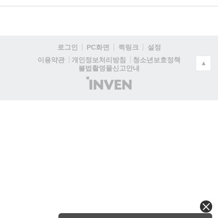
로그인
PC화면
퀵링크
설정
청소년보호정책
이용약관
개인정보처리방침
▲
불법촬영물신고안내
(주)
인
벤