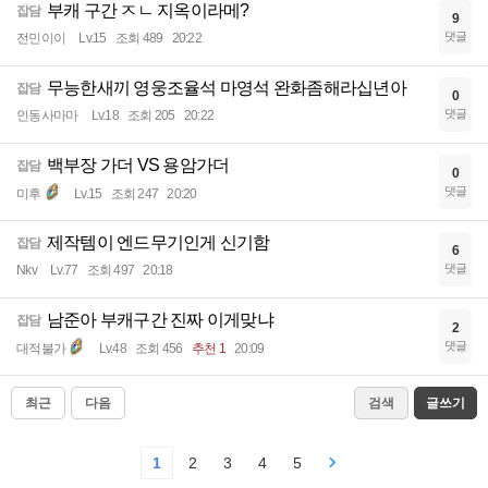
부캐 구간 ㅈㄴ 지옥이라메?
잡담
9
댓글
전민이이
Lv.15
조회 489
20:22
무능한새끼 영웅조율석 마영석 완화좀해라십년아
잡담
0
댓글
인동사마마
Lv.18
조회 205
20:22
백부장 가더 VS 용암가더
잡담
0
댓글
미후
Lv.15
조회 247
20:20
제작템이 엔드무기인게 신기함
잡담
6
댓글
Nkv
Lv.77
조회 497
20:18
남준아 부캐구간 진짜 이게맞냐
잡담
2
댓글
대적불가
Lv.48
조회 456
추천 1
20:09
최근
다음
검색
글쓰기
1
2
3
4
5