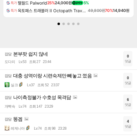
팰월드 Palworld
25%
24,000원
5%
특가
옥토패스 트래블러 II Octopath Traveler II
49,800원
70%
14,940원
특가
본부팟 쉽지 않네
잡담
0
댓글
도다리
Lv.53
조회 27
23:44
대충 성역이랑 시련숙제만 빼놓고 껐음
잡담
0
댓글
실크
Lv.37
조회 52
23:37
나이측정불가 수호성 목격담
잡담
6
댓글
개빡숙
Lv.74
조회 147
23:29
똥겜
잡담
4
댓글
레제니아
Lv.74
조회 98
23:28