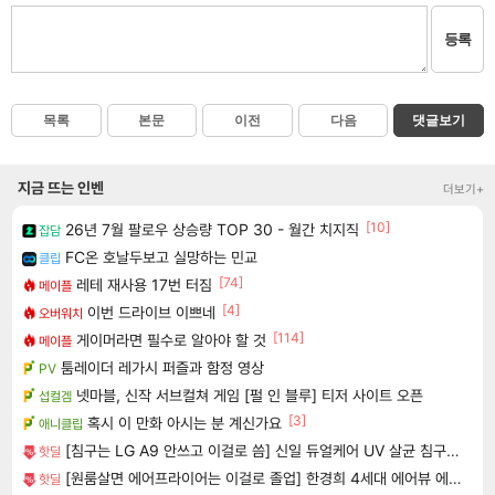
등록
목록
본문
이전
다음
댓글보기
지금 뜨는 인벤
더보기+
[10]
26년 7월 팔로우 상승량 TOP 30 - 월간 치지직
잡담
FC온 호날두보고 실망하는 민교
클립
[74]
레테 재사용 17번 터짐
메이플
[4]
이번 드라이브 이쁘네
오버워치
[114]
게이머라면 필수로 알아야 할 것
메이플
툼레이더 레가시 퍼즐과 함정 영상
PV
넷마블, 신작 서브컬쳐 게임 [펄 인 블루] 티저 사이트 오픈
섭컬겜
[3]
혹시 이 만화 아시는 분 계신가요
애니클립
[침구는 LG A9 안쓰고 이걸로 씀] 신일 듀얼케어 UV 살균 침구청소기
핫딜
[원룸살면 에어프라이어는 이걸로 졸업] 한경희 4세대 에어뷰 에어프라이어 6L
핫딜