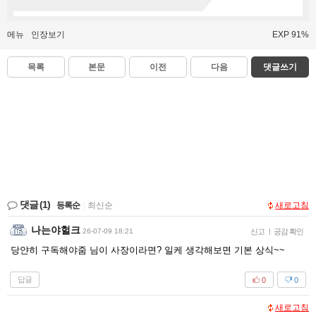
메뉴
인장보기
EXP 91%
목록
본문
이전
다음
댓글쓰기
댓글
(1)
등록순
|
최신순
새로고침
나는야헐크
26-07-09 18:21
신고
|
공감 확인
당얀히 구독해야줌 님이 사장이라면? 일케 생각해보면 기본 상식~~
답글
0
0
새로고침