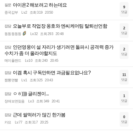
아이온2 해보려고 하는데요
질문
9
댓글
중국갑부
Lv.2
조회 319
20:50
오늘부로 작업장 옹호와 엔씨케어팀 탈퇴선언함
잡담
2
댓글
동동동동동
Lv.32
조회 293
20:48
인던영웅이 설 자리가 생기려면 돌파시 공격력 증가
잡담
2
수치가 좀 더 올라야할지도
댓글
메이플랜드
Lv.10
조회 240
20:45
이겜 혹시 구독만하면 과금필요없나요?
잡담
11
댓글
짬뽕면빨
Lv.1
조회 325
20:43
ㅇㅎ)))) 글리젠이...
잡담
1
댓글
장애보면짖음
Lv.3
조회 349
20:41
근데 쌀먹러가 많긴 한가봄
잡담
0
댓글
카묘
Lv.77
조회 317
20:25