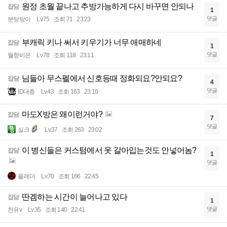
원정 초월 끝나고 추방가능하게 다시 바꾸면 안되나
잡담
1
댓글
분탕탕이
Lv.75
조회 71
23:23
부캐릭 키나 써서 키우기가 너무 애매하네
잡담
1
댓글
월향비은
Lv.78
조회 118
23:11
님들아 무스펠에서 신호등때 정화되요?안되요?
잡담
4
댓글
ID대충
Lv.43
조회 163
23:10
마도X방은 왜이런거야?
잡담
7
댓글
실크
Lv.37
조회 263
23:02
이 병신들은 커스텀에서 옷 갈아입는것도 안넣어놈?
잡담
1
댓글
풀레더
Lv.70
조회 166
22:45
딴겜하는 시간이 늘어나고 있다
잡담
1
댓글
천유v
Lv.35
조회 140
22:41