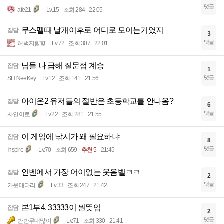
댓글
afe21
Lv.15
조회 284
22:05
무스펠때 날개이후로 어디로 모이는거였지
잡담
3
댓글
허벅지햝햝
Lv.72
조회 307
22:01
님들 나 급해 질문점 계승
잡담
1
댓글
SHINeeKey
Lv.12
조회 141
21:56
아이온2 유저들의 절반은 초등학교를 안나옴?
잡담
6
댓글
사인이로
Lv.22
조회 281
21:55
이 게임에 낚시가 왜 필요하냐
잡담
8
댓글
Inspire
Lv.70
조회 659
추천 5
21:45
인벤에서 가장 어이없는 웃음벨ㅋㅋ
잡담
2
댓글
가운대다리
Lv.33
조회 247
21:42
본1부4. 33333이 뭔뜻임
잡담
2
댓글
반반무대많이
Lv.71
조회 330
21:41