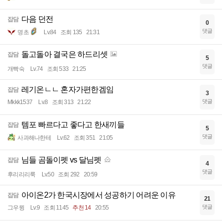
다음 던전
잡담
0
댓글
명초
Lv.84
조회 135
21:31
돌고돌아 결국은 하드리셋
잡담
5
댓글
개빡숙
Lv.74
조회 533
21:25
레기온ㄴㄴ 혼자가편한겜임
잡담
3
댓글
Mkkk1537
Lv.8
조회 313
21:22
템포 빠르다고 좋다고 한새끼들
잡담
5
댓글
사과해나한테
Lv.62
조회 351
21:05
님들 곰돌이펫 vs 달님펫
잡담
4
댓글
후리리리룩
Lv.50
조회 292
20:59
아이온2가 한국시장에서 성공하기 어려운 이유
잡담
21
댓글
그우뮝
Lv.9
조회 1145
추천 14
20:55