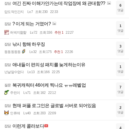
여긴 진짜 이해가안가는데 작업장에 왜 관대함??
잡담
6
댓글
압도적인간지
Lv.7
조회 230
22:33
? 이게 되는 거였어?
잡담
1
댓글
허벅지햝햝
Lv.72
조회 336
추천 1
22:27
낚시 항해 하우징
잡담
3
댓글
동동동동동
Lv.32
조회 175
추천 1
22:26
애내들이 편의성 패치를 늦게하는이유
잡담
1
댓글
넌날알수없다
Lv.13
조회 166
22:25
복귀캐릭터 46어케 찍나요 ㅠㅠ레벨업
질문
7
댓글
주린이
Lv.71
조회 162
22:12
현재 퍼플 로그인은 글로벌 서버로 되어있음
잡담
2
댓글
인류애
Lv.40
조회 203
22:09
이런게 콜라보다
잡담
4