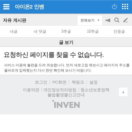
아이온2
인벤
자유 게시판
전체보기
공
검
글
지
색
내글
내 댓글
3추글
10추글
인증글
on/off
쓰
글 보기
기
요청하신 페이지를 찾을 수 없습니다.
서비스 이용에 불편을 드려 죄송합니다. 먼저 새로고침 해보시고 페이지의 주소를
올바르게 입력했는지 다시 한번 확인해 보시기 바랍니다.
로그인
PC화면
퀵링크
설정
청소년보호정책
이용약관
개인정보처리방침
▲
불법촬영물신고안내
(주)
인
벤