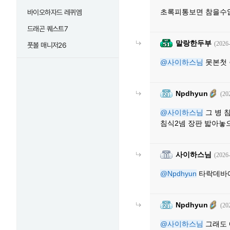
초록피통보면 참을수없
바이오하자드 레퀴엠
드래곤 퀘스트7
말랑한두부
(2026
풋볼 매니저26
@사이하스님
못본첫 
Npdhyun
(20
@사이하스님
그 병 
침식2넴 장판 밟아놓
사이하스님
(2026
@Npdhyun
타락데바
Npdhyun
(20
@사이하스님
그래도 