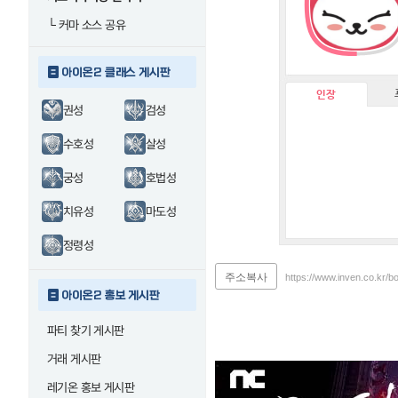
└
커마 소스 공유
아이온2 클래스 게시판
인장
권성
검성
수호성
살성
궁성
호법성
치유성
마도성
정령성
주소복사
https://www.inven.co.kr/b
아이온2 홍보 게시판
파티 찾기 게시판
거래 게시판
레기온 홍보 게시판