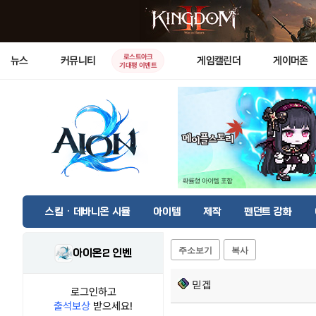
로스트아크
뉴스
커뮤니티
게임캘린더
게이머존
기대평 이벤트
스킬 · 데바니온 시뮬
아이템
제작
펜던트 강화
주소보기
복사
아이온2 인벤
믿겝
로그인하고
출석보상
받으세요!