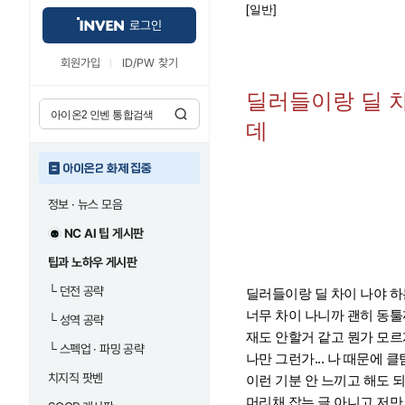
[일반]
로그인
회원가입
ID/PW 찾기
딜러들이랑 딜 
데
아이온2 화제 집중
정보 · 뉴스 모음
NC AI 팁 게시판
팁과 노하우 게시판
└
던전 공략
딜러들이랑 딜 차이 나야 하
너무 차이 나니까 괜히 동
└
성역 공략
재도 안할거 같고 뭔가 모르게
└
스펙업 · 파밍 공략
나만 그런가... 나 때문에 클
치지직 팟벤
이런 기분 안 느끼고 해도 되
머리채 잡는 글 아니고 저만