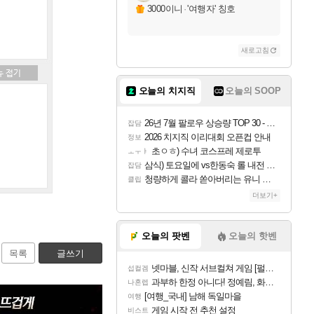
3000이니
·
'여행자' 칭호
새로고침
오늘의 치지직
오늘의 SOOP
26년 7월 팔로우 상승량 TOP 30 - 월간 치지직
잡담
2026 치지직 이리대회 오픈컵 안내
정보
초ㅇㅎ) 수녀 코스프레 제로투
ㅗㅜㅑ
삼식) 토요일에 vs한동숙 롤 내전 예정
잡담
청량하게 콜라 쏟아버리는 유니 ㅋㅋㅋ
클립
더보기+
오늘의 팟벤
오늘의 핫벤
목록
글쓰기
넷마블, 신작 서브컬쳐 게임 [펄 인 블루] 티저 사이트 오픈
섭컬겜
과부하 한정 아니다! 정예림, 화속성 서포터 세대 교체
나혼렙
[여행_국내] 남해 독일마을
여행
게임 시작 전 추천 설정
비스트