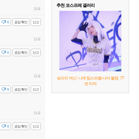
추천 코스프레 갤러리
답글
감
0
공감 확인
신고
답글
감
0
공감 확인
신고
답글
승리의 여신: 니케 팀스파클-나야 블랑: 77
번 타자
감
0
공감 확인
신고
답글
감
0
공감 확인
신고