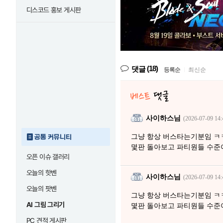
디스코드 홍보 게시판
(18)
댓글
등록순
|
최신순
사이하스님
(2026-07-09 14:
그냥 항상 버스타는기분임 ㅋ
공통 커뮤니티
몇판 돌아보고 파티원들 수준
오픈 이슈 갤러리
오늘의 핫벤
사이하스님
(2026-07-09 14:
오늘의 팟벤
그냥 항상 버스타는기분임 ㅋ
AI 그림 그리기
몇판 돌아보고 파티원들 수준
PC 견적 게시판