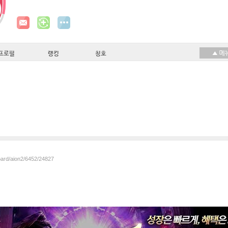
프로필
랭킹
칭호
oard/aion2/6452/24827