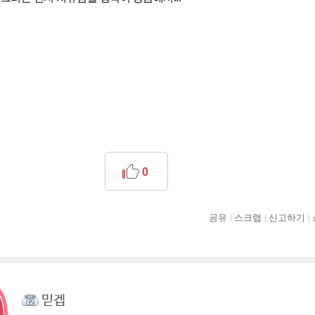
0
공유
스크랩
신고하기
믿겝