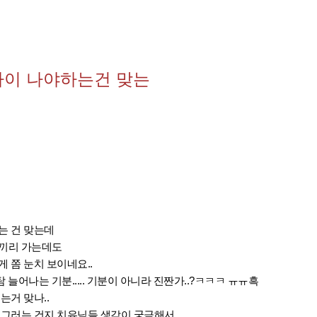
차이 나야하는건 맞는
는 건 맞는데
툴끼리 가는데도
 쫌 눈치 보이네요..
탐 늘어나는 기분..... 기분이 아니라 진짠가..?ㅋㅋㅋ ㅠㅠ흑
는거 맞나..
 그러는 건지 치유님들 생각이 궁금해서...