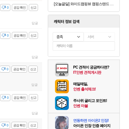
[오늘끝딜] 와이드캠핑뷰 캠핑스탠드 티비가방 배터리 셋트 유 무선 QLED 81cm(32인치) FHD 스마트 TV 화이트에디션
감
0
공감 확인
신고
캐릭터 정보 검색
답글
감
0
공감 확인
신고
종족
서버
답글
PC 견적이 궁금하다면?
감
0
공감 확인
신고
IT인벤 견적게시판
매일매일,
답글
인벤 출석체크!
감
0
공감 확인
신고
주사위 굴리고 포인트!
인벤 마블
답글
연동하면 아이온2 인장!
감
0
공감 확인
신고
아이온 인장 인증 페이지