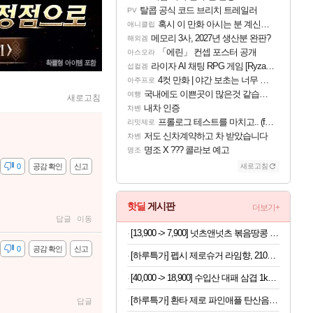
탈콥 공식 코드 브리치 트레일러
PV
혹시 이 만화 아시는 분 계신가요
애니클립
메모리 3사, 2027년 생산분 완판?
해외겜
「에린」 컨셉 포스터 공개
아스오라
라이자 AI 채팅 RPG 게임 [RyzaChat: AI] 공개
섭컬겜
4컷 만화 | 야간 보초는 너무 힘들어
아주프로
국내에도 이쁜곳이 많은것 같습니다
여행
새로고침
내차 인증
차벤
프롤로그 테스트를 마치고.. (feat. 리아)
리밋제로
저도 신차계약하고 차 받았습니다
차벤
명조 X ??? 콜라보 예고
명조
감
0
공감 확인
신고
새로고침
핫딜
게시판
더보기+
답글
이동
[13,900 -> 7,900] 넛츠앤넛츠 볶음땅콩 1kg
감
0
공감 확인
신고
[하루특가] 펩시 제로슈거 라임향, 210ml, 30개
[40,000 -> 18,900] 수입산 대패 삼겹 1kg 2팩
[하루특가] 환타 제로 파인애플 탄산음료, 350ml, 24개
답글