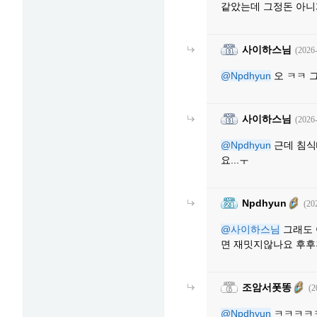
같았는데 그정돈 아
사이하스님
(2026
@Npdhyun
오 ㅋㅋ 
사이하스님
(2026
@Npdhyun
근데 침식
요...ㅜ
Npdhyun
(20
@사이하스님
그래도 
면 재밋지않나요 후
조암서폿똥
(2
@Npdhyun
ㅋㅋㅋㅋㅋ