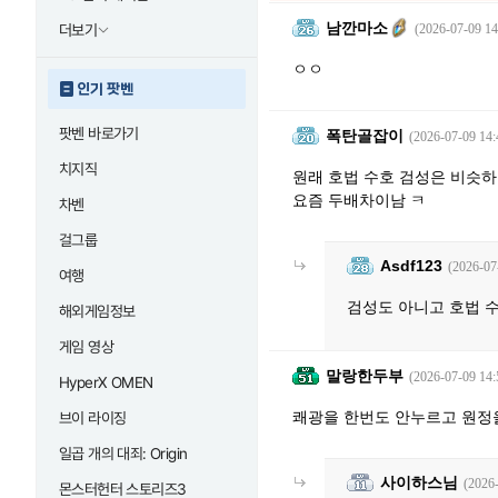
남깐마소
더보기
(2026-07-09 14
ㅇㅇ
인기 팟벤
팟벤 바로가기
폭탄골잡이
(2026-07-09 14:
치지직
원래 호법 수호 검성은 비슷
요즘 두배차이남 ㅋ
차벤
걸그룹
Asdf123
(2026-07
여행
검성도 아니고 호법 
해외게임정보
게임 영상
말랑한두부
(2026-07-09 14:
HyperX OMEN
쾌광을 한번도 안누르고 원정
브이 라이징
일곱 개의 대죄: Origin
사이하스님
(2026
몬스터헌터 스토리즈3