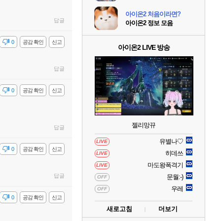
아이온2 처음이라면?
답글
아이온2 정보 모음
감
0
공감 확인
신고
아이온2 LIVE 방송
답글
감
0
공감 확인
신고
젤리망뀨
답글
유별나♡
LIVE
감
0
공감 확인
신고
히데쓰
LIVE
마도왕폭격기
LIVE
답글
문월:-)
OFF
우레
OFF
감
0
공감 확인
신고
새로고침
더보기