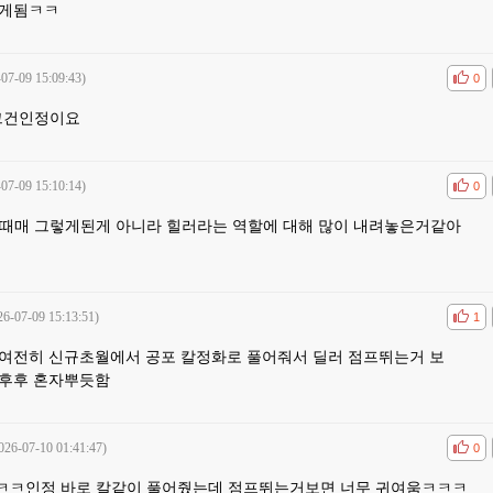
니게됨ㅋㅋ
-07-09 15:09:43)
공감
비공
0
그건인정이요
-07-09 15:10:14)
공감
비공
0
때매 그렇게된게 아니라 힐러라는 역할에 대해 많이 내려놓은거같아
26-07-09 15:13:51)
공감
비공
1
여전히 신규초월에서 공포 칼정화로 풀어줘서 딜러 점프뛰는거 보
후후후 혼자뿌듯함
026-07-10 01:41:47)
공감
비공
0
ㅋ인정 바로 칼같이 풀어줬는데 점프뛰는거보면 너무 귀여움ㅋㅋㅋ