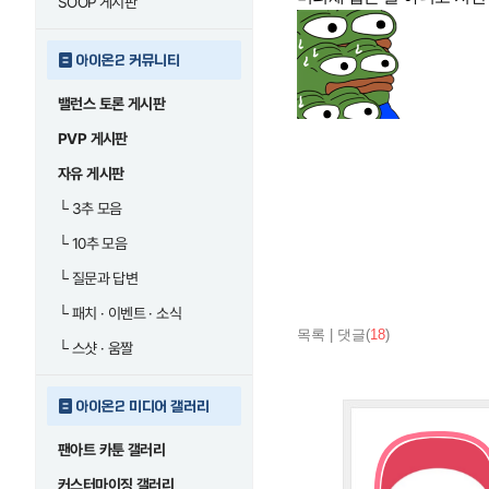
SOOP 게시판
아이온2 커뮤니티
밸런스 토론 게시판
PVP 게시판
자유 게시판
└
3추 모음
└
10추 모음
└
질문과 답변
└
패치 · 이벤트 · 소식
목록
|
댓글(
18
)
└
스샷 · 움짤
아이온2 미디어 갤러리
팬아트 카툰 갤러리
커스터마이징 갤러리