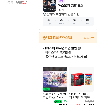
모집
목록
|
댓글(
18
)
아스오라 CBT 모집
08.19
참가자 모집까지 남은 기간
12
20
02
06
Days
Hours
Min
Sec
게임 핫딜 (PC/스팀)
스토어+
마블 투혼 파이팅 소울즈 예약 판매 중!
마블 히어로 총 출동&화려한 격투!
네이버 포인트 혜택까지!
인벤게임즈 8월 특별 할인!
드래곤소드: 어웨이크닝 입점!
문명 7 특별 할인!
귀무자: 검의 길 예약 판매 중!
비스트 오브 리인카네이션 정식 출시!
커세어 코브 출시 기념 할인!
더 렐릭 퍼스트 가디언 정식 출시
베데스다 40주년 기념 할인 중!
캡콤 프렌차이즈 할인 진행 중!
캡콤 일부 상품 상시 할인
스타워즈 은하계 레이서
로블록스 기프트 카드 공식 입점
인기 퍼블리셔 모음!
스팀으로 만나는 드래곤소드!
조선&고려 DLC 출시 예정
10% 할인과
게임프릭 신작 IP
해적'섬'을 발전시키자!
설화x하드코어 액션!
베데스다의 명작들을
몬헌, 바하 등 인기 IP를
몬헌 와일즈 & 드래곤즈 도그마2
인벤게임즈에서 10% 추가 적립
Robux를 가장 안전하고
최대 90% 할인가를 만나보세요!
네이버혜택과 함께 만나보세요!
50%할인&추가 적립까지!
이니&베니 혜택까지!
네이버 혜택가와 함께 예약하세요!
할인&네이버혜택으로 만나보세요!
네이버페이 혜택과 만나보세요!
40주년 프로모션으로 만나보세요!
할인가에 만나보세요!
일부 에디션 상시 할인!
혜택으로 예약 판매 중
편안하게 충전하세요
드래곤소드 어웨이
닌텐도 스위치 2 본
크닝 DragonSword A
체 + 마리오 카트 월
wakening
드
10%
746,000