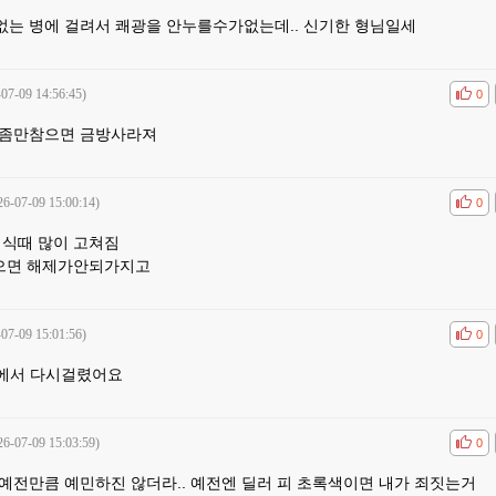
는 병에 걸려서 쾌광을 안누를수가없는데.. 신기한 형님일세
-07-09 14:56:45)
공감
비공
0
좀만참으면 금방사라져
26-07-09 15:00:14)
공감
비공
0
침식때 많이 고쳐짐
으면 해제가안되가지고
-07-09 15:01:56)
공감
비공
0
에서 다시걸렸어요
26-07-09 15:03:59)
공감
비공
0
예전만큼 예민하진 않더라.. 예전엔 딜러 피 초록색이면 내가 죄짓는거