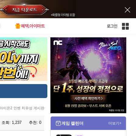
혜택.아이마트
로그인
인
벤
전
체
사
이
트
맵
아이온2 인벤 치유성 게시판
조회:
1,237
추천:
0
게임 캘린더
더보기+