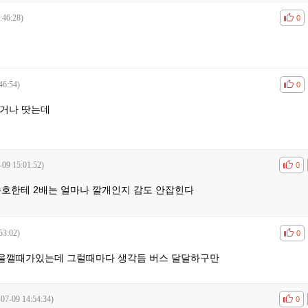
:46:28)
공감
비공
0
46:54)
공감
비공
0
하거나 땃는데
-09 15:01:52)
공감
비공
0
수호한테 2배는 얼마나 깔개인지 감도 안잡힌다
53:02)
공감
비공
0
을깰때가있는데 그럴때마다 생각듬 버스 달달하구만
-07-09 14:54:34)
공감
비공
0