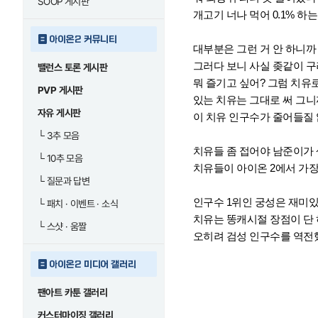
SOOP 게시판
개고기 너나 먹어
0.1% 하
아이온2 커뮤니티
대부분은 그런 거 안 하니
그러다 보니 사실 좆같이 
밸런스 토론 게시판
뭐 즐기고 싶어? 그럼 치유
PVP 게시판
있는 치유는 그대로 써 그
자유 게시판
이 치유 인구수가 줄어들질
└
3추 모음
치유들 좀 접어야 남준이가 
└
10추 모음
치유들이 아이온 2에서 가
└
질문과 답변
인구수 1위인 궁성은 재미있
└
패치 · 이벤트 · 소식
치유는 똥캐시절 장점이 단
└
스샷 · 움짤
오히려 검성 인구수를 역전
아이온2 미디어 갤러리
팬아트 카툰 갤러리
커스터마이징 갤러리