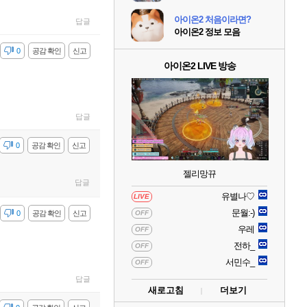
아이온2 처음이라면?
답글
아이온2 정보 모음
감
0
공감 확인
신고
아이온2 LIVE 방송
답글
감
0
공감 확인
신고
젤리망뀨
답글
유별나♡
LIVE
문월:-)
감
0
공감 확인
신고
OFF
우레
OFF
전하_
OFF
서민수_
OFF
답글
새로고침
더보기