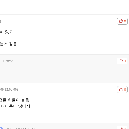
)
공감
비공
0
미 있고
접는거 같음
 11:58:53)
공감
비공
0
09 12:02:00)
공감
비공
0
접을 확률이 높음
 매니아층이 많아서