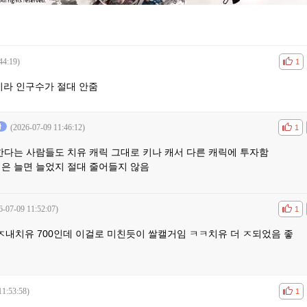
44:19)
공감
비공
1
라 인구수가 절대 안줌
(2026-07-09 11:46:12)
공감
비공
1
한다는 사람들도 치유 캐릭 그대로 키나 캐서 다른 캐릭에 투자함
업은 늘면 늘었지 절대 줄어들지 않음
6-07-09 11:52:07)
공감
비공
1
내치유 700인데 이걸로 미친듯이 쌀캘거임 ㅋㅋ치유 더 ㅈ되었음 좋
11:53:58)
공감
비공
1