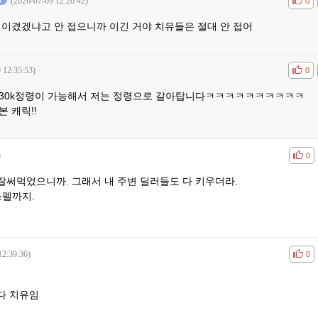
(2026-07-09 12:20:42)
공감
비공
0
 이겼겠냐고 안 접으니까 이긴 거야 치유들은 절대 안 접어
 12:35:53)
공감
비공
0
 930k정령이 가능해서 저는 정령으로 갈아탑니다ㅋㅋㅋㅋㅋㅋㅋㅋㅋㅋ
 캐릭!!
)
공감
비공
0
잘써먹었으니까. 그래서 내 주변 딜러들도 다 키우더라.
스펠까지.
12:39:36)
공감
비공
0
다 치유임