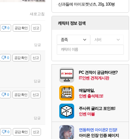
산과들에 마이포켓넛츠, 20g, 100봉
새로고침
캐릭터 정보 검색
감
0
공감 확인
신고
종족
서버
답글
감
0
공감 확인
신고
PC 견적이 궁금하다면?
IT인벤 견적게시판
답글
매일매일,
감
0
공감 확인
신고
인벤 출석체크!
주사위 굴리고 포인트!
인벤 마블
답글
연동하면 아이온2 인장!
감
0
공감 확인
신고
아이온 인장 인증 페이지