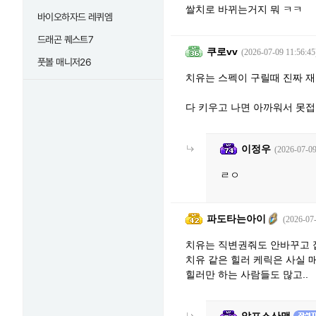
쌀치로 바뀌는거지 뭐 ㅋㅋ
바이오하자드 레퀴엠
드래곤 퀘스트7
쿠로vv
(2026-07-09 11:56:45
풋볼 매니저26
치유는 스펙이 구릴때 진짜 재
다 키우고 나면 아까워서 못
이정우
(2026-07-09
ㄹㅇ
파도타는아이
(2026-07-
치유는 직변권줘도 안바꾸고 
치유 같은 힐러 케릭은 사실
힐러만 하는 사람들도 많고..