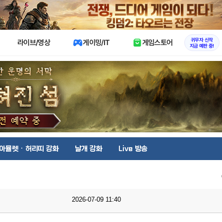
X
귀무자 신작
라이브/영상
게이밍/IT
게임스토어
지금 예판 중!
아뮬렛 · 허리띠 강화
날개 강화
Live 방송
2026-07-09 11:40