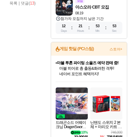
모집
목록
|
댓글(
13
)
아스오라 CBT 모집
08.19
참가자 모집까지 남은 기간
12
21
53
52
Days
Hours
Min
Sec
게임 핫딜 (PC/스팀)
스토어+
마블 투혼 파이팅 소울즈 예약 판매 중!
마블 히어로 총 출동&화려한 격투!
네이버 포인트 혜택까지!
캡콤 프렌차이즈 할인 진행 중!
몬헌, 바하 등 인기 IP를
드래곤소드: 어웨이크닝 입점!
문명 7 특별 할인!
귀무자: 검의 길 예약 판매 중!
비스트 오브 리인카네이션 정식 출시!
커세어 코브 출시 기념 할인!
더 렐릭 퍼스트 가디언 정식 출시
베데스다 40주년 기념 할인 중!
캡콤 일부 상품 상시 할인
스타워즈 은하계 레이서
로블록스 기프트 카드 공식 입점
할인가에 만나보세요!
스팀으로 만나는 드래곤소드!
조선&고려 DLC 출시 예정
10% 할인과
게임프릭 신작 IP
해적'섬'을 발전시키자!
설화x하드코어 액션!
베데스다의 명작들을
몬헌 와일즈 & 드래곤즈 도그마2
인벤게임즈에서 10% 추가 적립
Robux를 가장 안전하고
네이버혜택과 함께 만나보세요!
50%할인&추가 적립까지!
이니&베니 혜택까지!
네이버 혜택가와 함께 예약하세요!
할인&네이버혜택으로 만나보세요!
네이버페이 혜택과 만나보세요!
40주년 프로모션으로 만나보세요!
일부 에디션 상시 할인!
혜택으로 예약 판매 중
편안하게 충전하세요
드래곤소드 어웨이
닌텐도 스위치 2 본
크닝 DragonSword A
체 + 마리오 카트 월
wakening
드
10%
746,000