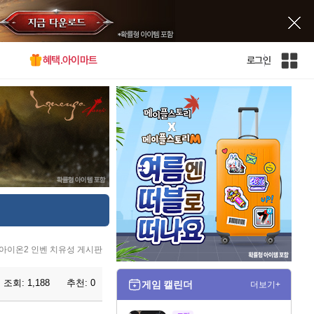
혜택.아이마트
로그인
인
벤
전
체
사
이
트
맵
아이온2 인벤 치유성 게시판
조회:
1,188
추천:
0
게임 캘린더
더보기+