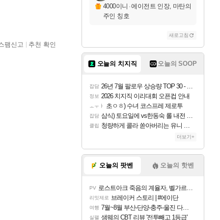
4000이니
·
에이전트 인장, 마탄의
주인 칭호
새로고침
스팸신고
추천 확인
오늘의 치지직
오늘의 SOOP
26년 7월 팔로우 상승량 TOP 30 - 월간 치지직
잡담
2026 치지직 이리대회 오픈컵 안내
정보
초ㅇㅎ) 수녀 코스프레 제로투
ㅗㅜㅑ
삼식) 토요일에 vs한동숙 롤 내전 예정
잡담
청량하게 콜라 쏟아버리는 유니 ㅋㅋㅋ
클립
더보기+
오늘의 팟벤
오늘의 핫벤
로스트아크 죽음의 계율자, 벨가르딘 티저
PV
브레이커 스토리 | #에이단
리밋제로
7월~8월 부산-단양-충주-울진 다녀왔어요~
여행
샘웨의 CBT 리뷰 '전투빼고 1등급'
실팰