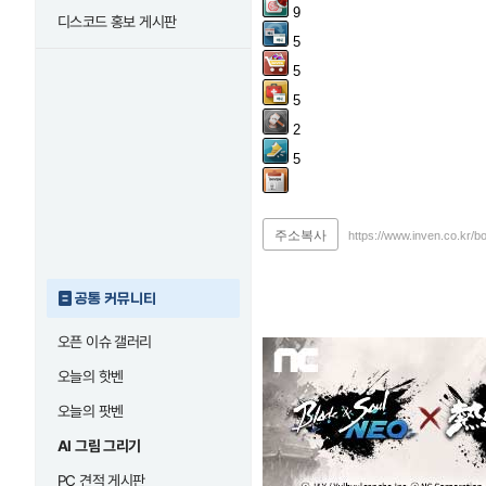
9
디스코드 홍보 게시판
5
5
5
2
5
주소복사
https://www.inven.co.kr/b
공통 커뮤니티
오픈 이슈 갤러리
오늘의 핫벤
오늘의 팟벤
AI 그림 그리기
PC 견적 게시판