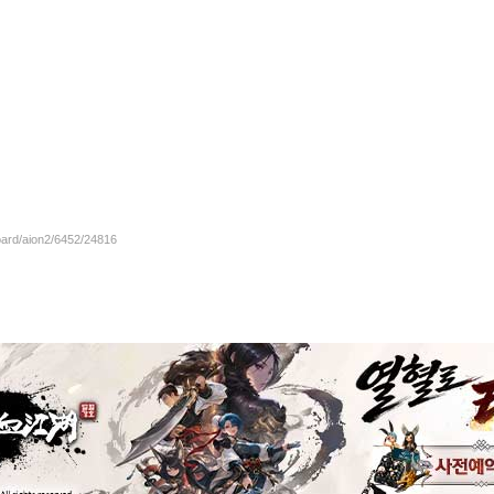
oard/aion2/6452/24816