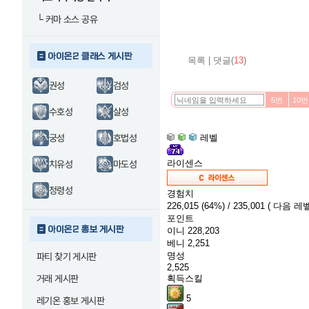
└
커마 소스 공유
아이온2 클래스 게시판
목록
|
댓글(
13
)
권성
검성
5번
10번
수호성
살성
궁성
호법성
레벨
라이센스
치유성
마도성
정령성
경험치
226,015
(64%)
/ 235,001
( 다음 레벨
포인트
아이온2 홍보 게시판
이니
228,203
베니
2,251
명성
파티 찾기 게시판
2,525
거래 게시판
획득스킬
5
레기온 홍보 게시판