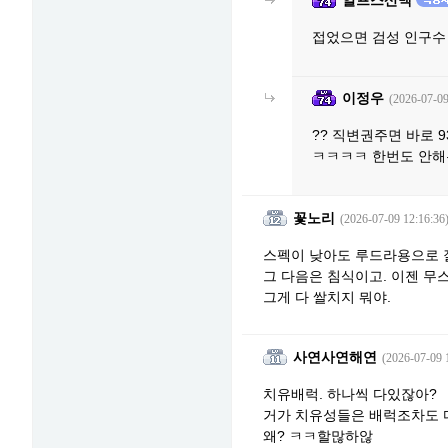
알프스산맥
접었으면 검성 인구수
이정우
(2026-07-09
?? 직변권주면 바로
ㅋㅋㅋㅋ 한번도 안해본
꽃노리
(2026-07-09 12:16:36
스펙이 낮아도 루드라용으로 
그 다음은 침식이고. 이젠 무
그게 다 쌀치지 뭐야.
사연사연해연
(2026-07-09 
치유배럭. 하나씩 다있잖아?
거가 치유성들은 배럭조차도 
왜? ㅋㅋ할많하않