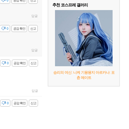
감
0
공감 확인
신고
추천 코스프레 갤러리
답글
감
0
공감 확인
신고
답글
감
0
공감 확인
신고
승리의 여신: 니케 기묭묭지 아르카나: 포
츈 메이트
답글
감
0
공감 확인
신고