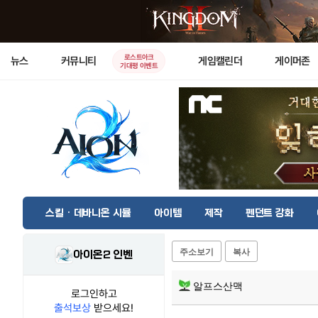
로스트아크
뉴스
커뮤니티
게임캘린더
게이머존
기대평 이벤트
스킬 · 데바니온 시뮬
아이템
제작
펜던트 강화
주소보기
복사
아이온2 인벤
알프스산맥
로그인하고
출석보상
받으세요!