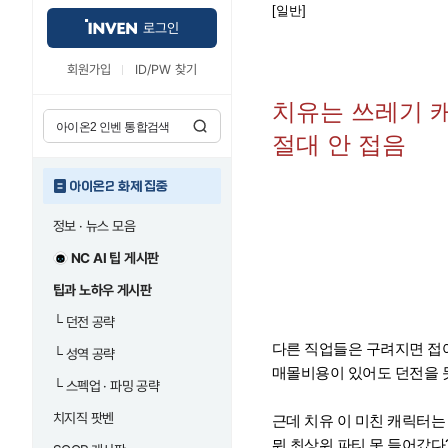
[일반]
로그인
회원가입
ID/PW 찾기
치유는 쓰레기 
절대 안 접음
아이온2 화제 집중
정보 · 뉴스 모음
NC AI 팁 게시판
팁과 노하우 게시판
└
던전 공략
다른 직업들은 구려지면 접어
└
성역 공략
매몰비용이 있어도 던전을 
└
스펙업 · 파밍 공략
치지직 팟벤
근데 치유 이 미친 캐릭터는
뭐 최상위 파티 못 들어갔다?