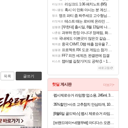
리싱크드 1.06 패치노트 (8/5)
리싱크드
혹시 이 만화 아시는 분 계신가요
애니클립
명조 파티 좀 짜주세요 고수형님들…
명조
테스트 때는 로비에 온라인 기능이 있는데
리밋제로
[무한대] 출시일, 8월 13일에 나오나
섭컬겜
과부하 한정 아니다! 정예림, 화속성 서포터 세대 교체
나혼렙
국내에도 이쁜곳이 많은것 같습니다
여행
중국 CXMT, D램 매출 점유율 7%…글로벌 4위로 부상
해외겜
프로젝트 RX 도쿄 게임쇼 참가 결정
섭컬겜
FF7 외전 세계관, 완결편에 집결
해외겜
챕터별 길찾기/지도 공략 (1 ~ 12장)
비스트
새로고침
목록
글쓰기
핫딜
게시판
더보기+
펩시제로슈거 라임향 업소용, 245ml, 30개
35%할인>사조 고추참치 안심따개, 100g, 10개
[8월6일 골드박스] 펩시 제로슈거 라임향, 210ml, 30개
[브랜드데이+네맴무배] 아디다스 오픈백 트레이닝 헬스 장갑 통기성 더블스트랩 운동 턱걸이 풀업 웨이트 크로스핏