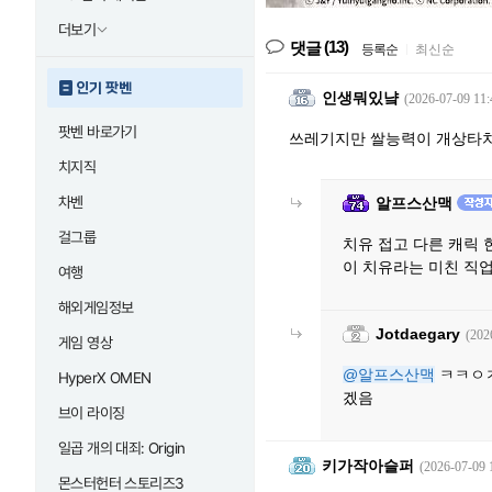
더보기
(13)
댓글
등록순
|
최신순
인기 팟벤
인생뭐있냨
(2026-07-09 11:
팟벤 바로가기
쓰레기지만 쌀능력이 개상타치
치지직
차벤
알프스산맥
걸그룹
치유 접고 다른 캐릭 
이 치유라는 미친 직
여행
해외게임정보
Jotdaegary
(202
게임 영상
@알프스산맥
ㅋㅋㅇㅈ
HyperX OMEN
겠음
브이 라이징
일곱 개의 대죄: Origin
키가작아슬퍼
(2026-07-09 
몬스터헌터 스토리즈3