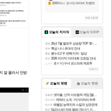
2000이니
·
오너드라이버 차벤러
새로고침
오늘의 치지직
오늘의 SOOP
26년 7월 팔로우 상승량 TOP 30 - 월간 치지직
잡담
룩삼 니니 초대석 안내
정보
봉누도2 두 번째 티저 - 일상
클립
2026 치지직 이리대회 오픈컵 안내
정보
초ㅇㅎ) 수녀 코스프레 제로투
ㅗㅜㅑ
더보기+
는지 잘 몰라서 안받
오늘의 팟벤
오늘의 핫벤
넷마블, 신작 서브컬쳐 게임 [펄 인 블루] 티저 사이트 오픈
섭컬겜
캐릭터 소개 - 카가미하라 하루
아스오라
레벨업 능력치와 스킬의 상관관계
비스트
[일러스트] 자매 앨범 | 장난기 가득한 오후의 공원 (리메이크판)
명조