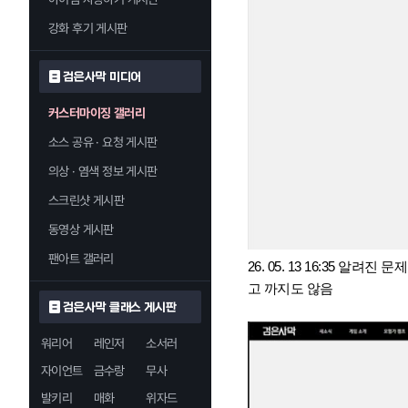
강화 후기 게시판
검은사막 미디어
커스터마이징 갤러리
소스 공유 · 요청 게시판
의상 · 염색 정보 게시판
스크린샷 게시판
동영상 게시판
팬아트 갤러리
26. 05. 13 16:35 
고 까지도 않음
검은사막 클래스 게시판
워리어
레인저
소서러
자이언트
금수랑
무사
발키리
매화
위자드