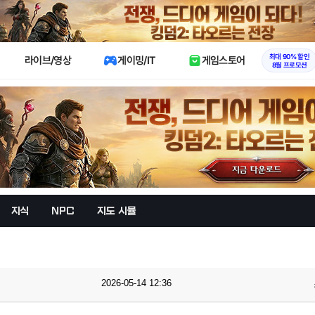
X
최대 90% 할인
라이브/영상
게이밍/IT
게임스토어
8월 프로모션
지식
NPC
지도 시뮬
2026-05-14 12:36