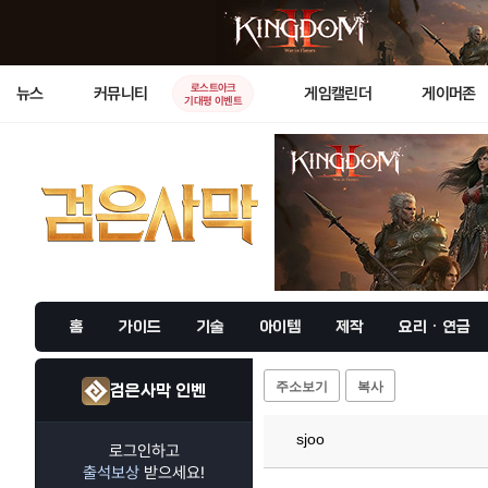
로스트아크
뉴스
커뮤니티
게임캘린더
게이머존
기대평 이벤트
홈
가이드
기술
아이템
제작
요리 · 연금
주소보기
복사
검은사막 인벤
sjoo
로그인하고
출석보상
받으세요!