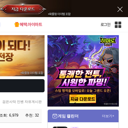
혜택.아이마트
로그인
인
벤
전
체
사
이
트
맵
검은사막 인벤 자유게시판
조회:
6,979
추천:
32
게임 캘린더
더보기+