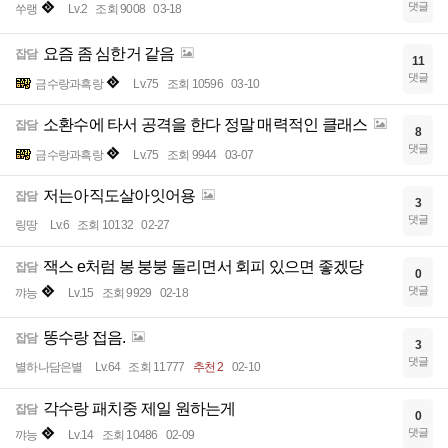
댓글
쑤랭
Lv.2
조회 9008
03-18
요즘 좀 심한거 같음
잡담
11
댓글
금수랑과흑랑
Lv.75
조회 10596
03-10
소환수에 타서 공격을 한다 정말 매력적인 클래스
잡담
8
댓글
금수랑과흑랑
Lv.75
조회 9944
03-07
저는아직도살아잇어용
잡담
3
댓글
링땅
Lv.6
조회 10132
02-27
잭스 e처럼 봉 붕붕 돌리면서 회피 있으면 좋겠당
잡담
0
댓글
꺄능
Lv.15
조회 9929
02-18
똥수랑 접음.
잡담
3
댓글
별하나담은별
Lv.64
조회 11777
추천 2
02-10
각수랑 패치중 제일 원하는게
잡담
0
댓글
꺄능
Lv.14
조회 10486
02-09