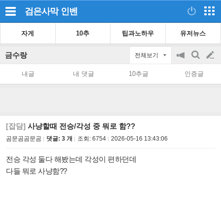
검은사막
인벤
자게
10추
팁과노하우
유저뉴스
금수랑
전체보기
공
검
글
지
색
내글
내 댓글
10추글
인증글
on/off
쓰
기
[잡담]
사냥할때 전승/각성 중 뭐로 함??
곰문곰곰문곰
댓글: 3 개
조회:
6754
2026-05-16 13:43:06
전승 각성 둘다 해봤는데 각성이 편하던데
다들 뭐로 사냥함??