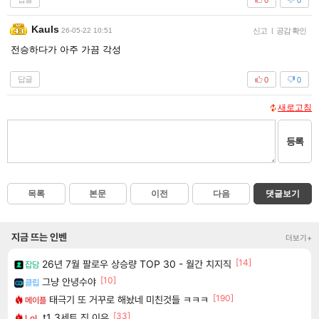
Kauls
26-05-22 10:51
신고
|
공감 확인
전승하다가 아주 가끔 각성
답글
0
0
새로고침
등록
목록
본문
이전
다음
댓글보기
지금 뜨는 인벤
더보기+
[14]
26년 7월 팔로우 상승량 TOP 30 - 월간 치지직
잡담
[10]
그냥 안녕수야
클립
[190]
태극기 또 거꾸로 해놨네 미친것들 ㅋㅋㅋ
메이플
[33]
t1 3세트 진 이유
LoL