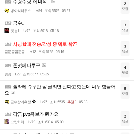
수랑수랑..이녀석...
잡담
2
댓글
병아리하우스
Lv.54
조회 5576
05-27
금수..
잡담
3
댓글
핏불1
Lv.72
조회 5918
05-18
사냥할때 전승/각성 중 뭐로 함??
잡담
3
댓글
곰문곰곰문곰
Lv.12
조회 6755
05-16
존멋베나투구
잡담
4
댓글
링땅
Lv.7
조회 6377
05-15
솔라레 슈무만 잘 굴리면 된다고 했는데 너무 힘들어
잡담
5
요
댓글
금수랑과흑랑
Lv.75
조회 6535
추천 1
05-13
각금 pvp콤보가 뭔가요
잡담
2
댓글
으랏차차
Lv.79
조회 6314
05-09