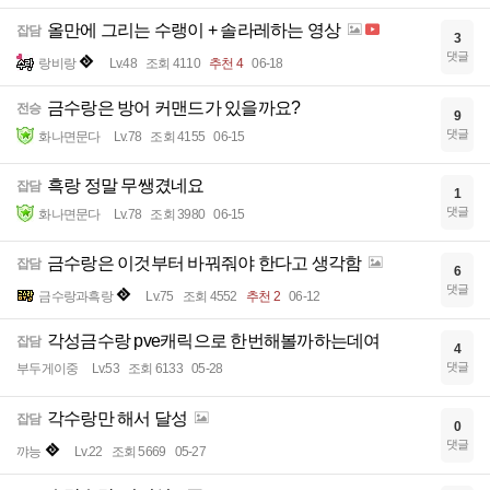
올만에 그리는 수랭이 + 솔라레하는 영상
잡담
3
댓글
랑비랑
Lv.48
조회 4110
추천 4
06-18
금수랑은 방어 커맨드가 있을까요?
전승
9
댓글
화나면문다
Lv.78
조회 4155
06-15
흑랑 정말 무쌩겼네요
잡담
1
댓글
화나면문다
Lv.78
조회 3980
06-15
금수랑은 이것부터 바꿔줘야 한다고 생각함
잡담
6
댓글
금수랑과흑랑
Lv.75
조회 4552
추천 2
06-12
각성금수랑 pve캐릭으로 한번해볼까하는데여
잡담
4
댓글
부두게이중
Lv.53
조회 6133
05-28
각수랑만 해서 달성
잡담
0
댓글
꺄능
Lv.22
조회 5669
05-27