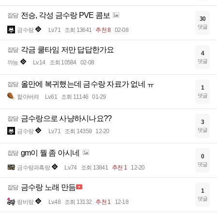
전승, 각성 금수랑 PVE 콤보
잡담
30
댓글
금수랑
Lv.71
조회 13641
추천 8
02-08
각금 쿨타임 저만 답답한가요
잡담
4
댓글
꺄능
Lv.14
조회 10584
02-08
올만에 복귀했는데 금수랑 자료가 없네 ㅠ
잡담
1
댓글
핥아버려
Lv.61
조회 11146
01-29
금수랑으로 사냥하시나요??
잡담
3
댓글
금수랑
Lv.71
조회 14359
12-20
gm이 뭘 좀 아시네
잡담
0
댓글
금수랑과흑랑
Lv.74
조회 13841
추천 1
12-20
금수랑 노래 만듬
잡담
1
댓글
랑비랑
Lv.48
조회 13132
추천 1
12-18