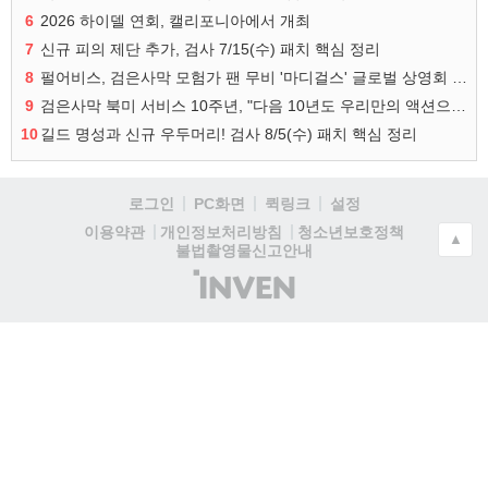
6
2026 하이델 연회, 캘리포니아에서 개최
7
신규 피의 제단 추가, 검사 7/15(수) 패치 핵심 정리
8
펄어비스, 검은사막 모험가 팬 무비 '마디걸스' 글로벌 상영회 개최
9
검은사막 북미 서비스 10주년, "다음 10년도 우리만의 액션으로"
10
길드 명성과 신규 우두머리! 검사 8/5(수) 패치 핵심 정리
로그인
PC화면
퀵링크
설정
청소년보호정책
이용약관
개인정보처리방침
▲
불법촬영물신고안내
(주)
인
벤