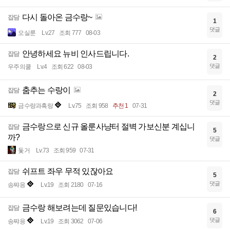
다시 돌아온 금수랑~
잡담
1
댓글
오실룬
Lv.27
조회 777
08-03
안녕하세요 뉴비 인사드립니다.
잡담
2
댓글
우주의쿨
Lv.4
조회 622
08-03
춤추는 수랑이
잡담
2
댓글
금수랑과흑랑
Lv.75
조회 958
추천 1
07-31
금수랑으로 신규 올룬사냥터 절벽 가보신분 계십니
잡담
5
까?
댓글
돛거
Lv.73
조회 959
07-31
쉬프트 좌우 무적 있잖아요
잡담
5
댓글
송쨔응
Lv.19
조회 2180
07-16
금수랑 해보려는데 질문있습니다!
잡담
6
댓글
송쨔응
Lv.19
조회 3062
07-06