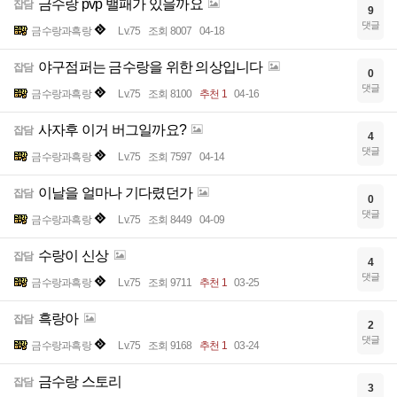
금수랑 pvp 밸패가 있을까요
잡담
9
댓글
금수랑과흑랑
Lv.75
조회 8007
04-18
야구점퍼는 금수랑을 위한 의상입니다
잡담
0
댓글
금수랑과흑랑
Lv.75
조회 8100
추천 1
04-16
사자후 이거 버그일까요?
잡담
4
댓글
금수랑과흑랑
Lv.75
조회 7597
04-14
이날을 얼마나 기다렸던가
잡담
0
댓글
금수랑과흑랑
Lv.75
조회 8449
04-09
수랑이 신상
잡담
4
댓글
금수랑과흑랑
Lv.75
조회 9711
추천 1
03-25
흑랑아
잡담
2
댓글
금수랑과흑랑
Lv.75
조회 9168
추천 1
03-24
금수랑 스토리
잡담
3