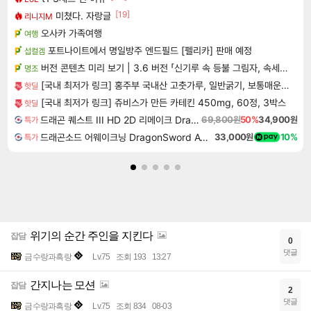
[19]
미쳤다. 자랑글
리니지M
오사카 가족여행
여행
포트나이트에서 명일방주 엔드필드 [펠리카] 판매 예정
섭컬겜
버전 콘텐츠 미리 보기 | 3.6 버전 「신기루 속 등불 그림자, 속세에 깃든 검의 결심」이 8월 20일에 업데이트됩니다!
명조
[국내 최저가 링크] 홍주부 국내산 고춧가루, 일반굵기, 보통매운맛, 1kg, 1개
핫딜
[국내 최저가 링크] 쥬비스가 만든 카테킨 450mg, 60정, 3박스
핫딜
드래곤 퀘스트 III HD 2D 리메이크 Dragon Quest III HD 2D Remake
69,800원
50%
34,900원
특가
드래곤소드 어웨이크닝 DragonSword Awakening
33,000원
10%
특가
위기의 순간 주인을 지킨다
잡담
0
댓글
금수랑과흑랑
Lv.75
조회 193
13:27
간지나는 모션
잡담
2
댓글
금수랑과흑랑
Lv.75
조회 834
08-03