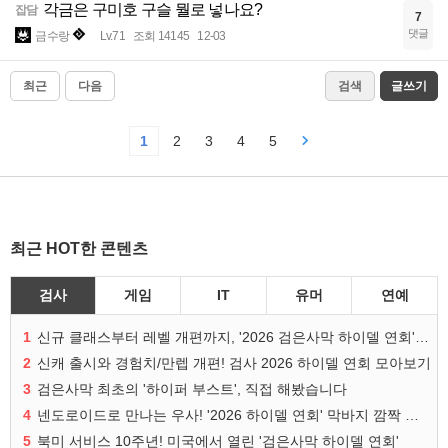
각금은 구미호 구슬 뭘로 넣나요?
잡담
7
댓글
금수랑
Lv.71
조회 14145
12-03
최근
다음
검색
글쓰기
1
2
3
4
5
최근 HOT한 콘텐츠
검사
게임
IT
유머
연예
1
신규 클래스부터 레벨 개편까지, '2026 검은사막 하이델 연회' 총정리
2
신캐 출시와 경험치/만렙 개편! 검사 2026 하이델 연회 모아보기
3
검은사막 최초의 '하이퍼 부스트', 직접 해봤습니다
4
넨도로이드로 만나는 우사! '2026 하이델 연회' 막바지 깜짝 공개
5
북미 서비스 10주년! 미국에서 열린 '검은사막 하이델 연회'