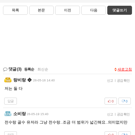
목록
본문
이전
다음
댓글쓰기
댓글
(3)
등록순
|
최신순
새로고침
랑비랑
26-05-16 14:40
신고
|
공감 확인
저는 둘 다
답글
0
0
소비랑
26-05-19 15:40
신고
|
공감 확인
전수랑 골수 유저라 그냥 전수랑..조금 더 범위가 넓긴해요..의미없지만
답글
0
0