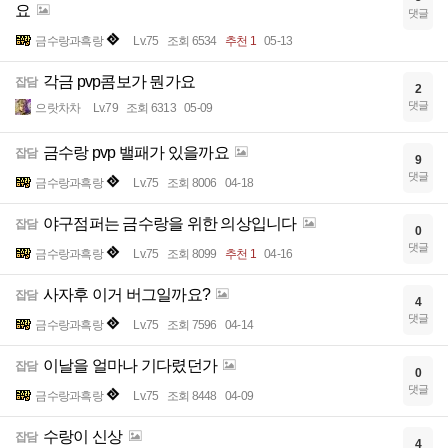
요
댓글
금수랑과흑랑
Lv.75
조회 6534
추천 1
05-13
각금 pvp콤보가 뭔가요
잡담
2
댓글
으랏차차
Lv.79
조회 6313
05-09
금수랑 pvp 밸패가 있을까요
잡담
9
댓글
금수랑과흑랑
Lv.75
조회 8006
04-18
야구점퍼는 금수랑을 위한 의상입니다
잡담
0
댓글
금수랑과흑랑
Lv.75
조회 8099
추천 1
04-16
사자후 이거 버그일까요?
잡담
4
댓글
금수랑과흑랑
Lv.75
조회 7596
04-14
이날을 얼마나 기다렸던가
잡담
0
댓글
금수랑과흑랑
Lv.75
조회 8448
04-09
수랑이 신상
잡담
4