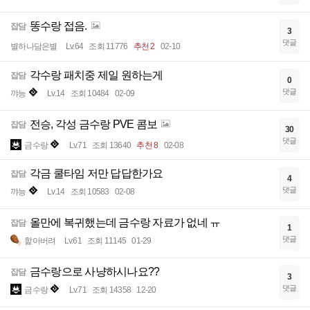
똥수랑 접음.
잡담
3
댓글
별하나담은별
Lv.64
조회 11776
추천 2
02-10
각수랑 패치중 제일 원하는게
잡담
0
댓글
꺄능
Lv.14
조회 10484
02-09
전승, 각성 금수랑 PVE 콤보
잡담
30
댓글
금수랑
Lv.71
조회 13640
추천 8
02-08
각금 쿨타임 저만 답답한가요
잡담
4
댓글
꺄능
Lv.14
조회 10583
02-08
올만에 복귀했는데 금수랑 자료가 없네 ㅠ
잡담
1
댓글
핥아버려
Lv.61
조회 11145
01-29
금수랑으로 사냥하시나요??
잡담
3
댓글
금수랑
Lv.71
조회 14358
12-20