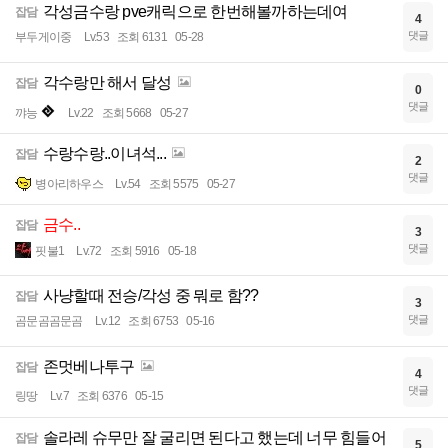
각성금수랑 pve캐릭으로 한번해볼까하는데여
잡담
4
댓글
부두게이중
Lv.53
조회 6131
05-28
각수랑만 해서 달성
잡담
0
댓글
꺄능
Lv.22
조회 5668
05-27
수랑수랑..이녀석...
잡담
2
댓글
병아리하우스
Lv.54
조회 5575
05-27
금수..
잡담
3
댓글
핏불1
Lv.72
조회 5916
05-18
사냥할때 전승/각성 중 뭐로 함??
잡담
3
댓글
곰문곰곰문곰
Lv.12
조회 6753
05-16
존멋베나투구
잡담
4
댓글
링땅
Lv.7
조회 6376
05-15
솔라레 슈무만 잘 굴리면 된다고 했는데 너무 힘들어
잡담
5