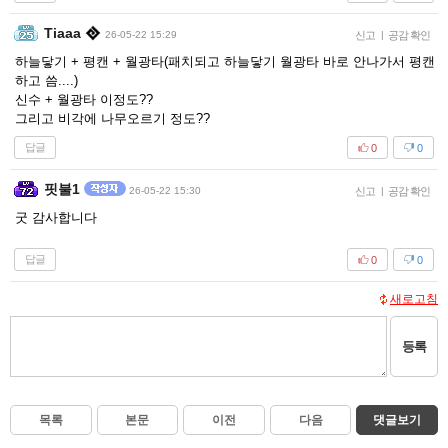
Tiaaa
26-05-22 15:29
신고
|
공감 확인
하늘닿기 + 평캔 + 월광타(패치되고 하늘닿기 월광타 바로 안나가서 평캔
하고 씀....)
신수 + 월광타 이정도??
그리고 비각에 나무오르기 정도??
답글
0
0
핏불1
26-05-22 15:30
신고
|
공감 확인
굿 감사합니다
답글
0
0
새로고침
등록
목록
본문
이전
다음
댓글보기