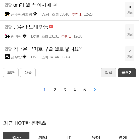
gm이 뭘 좀 아시네
잡담
0
댓글
금수랑과흑랑
Lv.74
조회 13840
추천 1
12-20
금수랑 노래 만듬
잡담
1
댓글
랑비랑
Lv.48
조회 13131
추천 1
12-18
각금은 구미호 구슬 뭘로 넣나요?
잡담
7
댓글
금수랑
Lv.71
조회 14144
12-03
최근
다음
검색
글쓰기
1
2
3
4
5
최근 HOT한 콘텐츠
검사
게임
IT
유머
연예