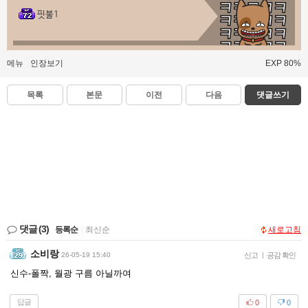
핏불1
메뉴
인장보기
EXP 80%
목록
본문
이전
다음
댓글쓰기
댓글
(3)
등록순
|
최신순
새로고침
소비랑
26-05-19 15:40
신고
|
공감 확인
신수-폴짝, 월광 구름 아닐까여
답글
0
0