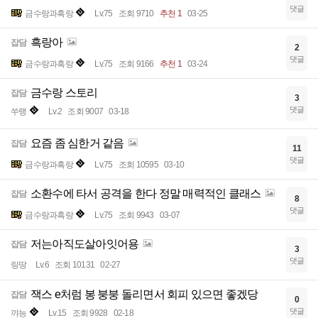
댓글
금수랑과흑랑
Lv.75
조회 9710
추천 1
03-25
흑랑아
잡담
2
댓글
금수랑과흑랑
Lv.75
조회 9166
추천 1
03-24
금수랑 스토리
잡담
3
댓글
쑤랭
Lv.2
조회 9007
03-18
요즘 좀 심한거 같음
잡담
11
댓글
금수랑과흑랑
Lv.75
조회 10595
03-10
소환수에 타서 공격을 한다 정말 매력적인 클래스
잡담
8
댓글
금수랑과흑랑
Lv.75
조회 9943
03-07
저는아직도살아잇어용
잡담
3
댓글
링땅
Lv.6
조회 10131
02-27
잭스 e처럼 봉 붕붕 돌리면서 회피 있으면 좋겠당
잡담
0
댓글
꺄능
Lv.15
조회 9928
02-18