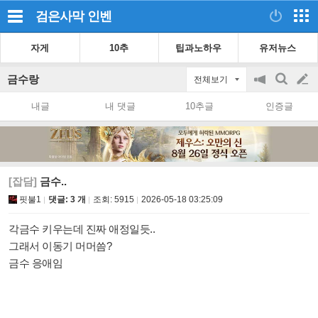
검은사막
인벤
자게
10추
팁과노하우
유저뉴스
금수랑
전체보기
공
검
글
지
색
내글
내 댓글
10추글
인증글
on/off
쓰
기
[잡담]
금수..
핏불1
댓글: 3 개
조회:
5915
2026-05-18 03:25:09
각금수 키우는데 진짜 애정일듯..
그래서 이동기 머머씀?
금수 응애임