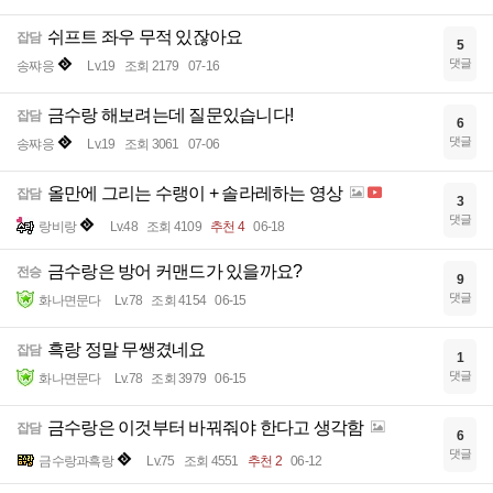
쉬프트 좌우 무적 있잖아요
잡담
5
댓글
송쨔응
Lv.19
조회 2179
07-16
금수랑 해보려는데 질문있습니다!
잡담
6
댓글
송쨔응
Lv.19
조회 3061
07-06
올만에 그리는 수랭이 + 솔라레하는 영상
잡담
3
댓글
랑비랑
Lv.48
조회 4109
추천 4
06-18
금수랑은 방어 커맨드가 있을까요?
전승
9
댓글
화나면문다
Lv.78
조회 4154
06-15
흑랑 정말 무쌩겼네요
잡담
1
댓글
화나면문다
Lv.78
조회 3979
06-15
금수랑은 이것부터 바꿔줘야 한다고 생각함
잡담
6
댓글
금수랑과흑랑
Lv.75
조회 4551
추천 2
06-12