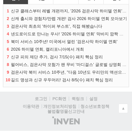
1
신규 클래스부터 레벨 개편까지, '2026 검은사막 하이델 연회' 총정리
2
신캐 출시와 경험치/만렙 개편! 검사 2026 하이델 연회 모아보기
3
검은사막 최초의 '하이퍼 부스트', 직접 해봤습니다
4
넨도로이드로 만나는 우사! '2026 하이델 연회' 막바지 깜짝 공개
5
북미 서비스 10주년! 미국에서 열린 '검은사막 하이델 연회'
6
2026 하이델 연회, 캘리포니아에서 개최
7
신규 피의 제단 추가, 검사 7/15(수) 패치 핵심 정리
8
펄어비스, 검은사막 모험가 팬 무비 '마디걸스' 글로벌 상영회 개최
9
검은사막 북미 서비스 10주년, "다음 10년도 우리만의 액션으로"
10
길드 명성과 신규 우두머리! 검사 8/5(수) 패치 핵심 정리
로그인
PC화면
퀵링크
설정
청소년보호정책
이용약관
개인정보처리방침
▲
불법촬영물신고안내
(주)
인
벤