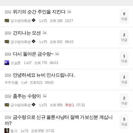
위기의 순간 주인을 지킨다
잡담
0
댓글
금수랑과흑랑
Lv.75
조회 190
13:27
간지나는 모션
잡담
2
댓글
금수랑과흑랑
Lv.75
조회 832
08-03
다시 돌아온 금수랑~
잡담
1
댓글
오실룬
Lv.27
조회 776
08-03
안녕하세요 뉴비 인사드립니다.
잡담
2
댓글
우주의쿨
Lv.4
조회 621
08-03
춤추는 수랑이
잡담
2
댓글
금수랑과흑랑
Lv.75
조회 956
추천 1
07-31
금수랑으로 신규 올룬사냥터 절벽 가보신분 계십니
잡담
5
까?
댓글
돛거
Lv.73
조회 958
07-31