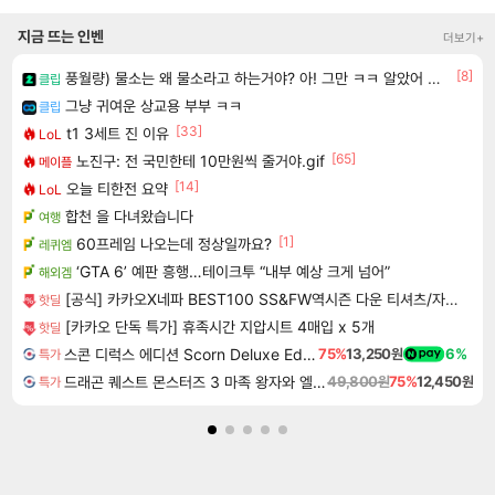
지금 뜨는 인벤
더보기+
[8]
풍월량) 물소는 왜 물소라고 하는거야? 아! 그만 ㅋㅋ 알았어 ㅋㅋ
클립
그냥 귀여운 상교용 부부 ㅋㅋ
클립
[33]
t1 3세트 진 이유
LoL
[65]
노진구: 전 국민한테 10만원씩 줄거야.gif
메이플
[14]
오늘 티한전 요약
LoL
합천 을 다녀왔습니다
여행
[1]
60프레임 나오는데 정상일까요?
레퀴엠
‘GTA 6’ 예판 흥행…테이크투 “내부 예상 크게 넘어”
해외겜
[공식] 카카오X네파 BEST100 SS&FW역시즌 다운 티셔츠/자켓/운동화/바지 (~90%)
핫딜
[카카오 단독 특가] 휴족시간 지압시트 4매입 x 5개
핫딜
스콘 디럭스 에디션 Scorn Deluxe Edition
75%
13,250원
6%
특가
드래곤 퀘스트 몬스터즈 3 마족 왕자와 엘프의 여행 Dragon Quest Monsters The Dark Prince
49,800원
75%
12,450원
특가