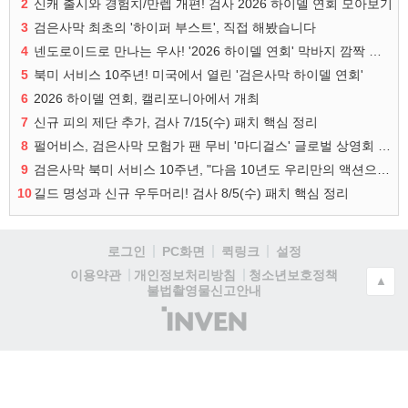
2
신캐 출시와 경험치/만렙 개편! 검사 2026 하이델 연회 모아보기
3
검은사막 최초의 '하이퍼 부스트', 직접 해봤습니다
4
넨도로이드로 만나는 우사! '2026 하이델 연회' 막바지 깜짝 공개
5
북미 서비스 10주년! 미국에서 열린 '검은사막 하이델 연회'
6
2026 하이델 연회, 캘리포니아에서 개최
7
신규 피의 제단 추가, 검사 7/15(수) 패치 핵심 정리
8
펄어비스, 검은사막 모험가 팬 무비 '마디걸스' 글로벌 상영회 개최
9
검은사막 북미 서비스 10주년, "다음 10년도 우리만의 액션으로"
10
길드 명성과 신규 우두머리! 검사 8/5(수) 패치 핵심 정리
로그인
PC화면
퀵링크
설정
청소년보호정책
이용약관
개인정보처리방침
▲
불법촬영물신고안내
(주)
인
벤