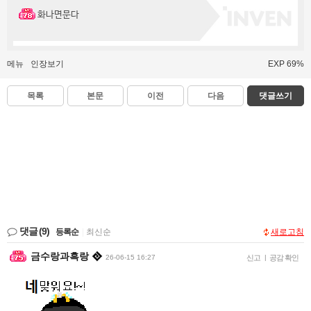
화나면문다
메뉴
인장보기
EXP 69%
목록
본문
이전
다음
댓글쓰기
댓글
(9)
등록순
|
최신순
새로고침
금수랑과흑랑
26-06-15 16:27
신고
|
공감 확인