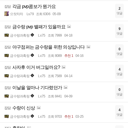
각금 pvp콤보가 뭔가요
잡담
2
댓글
으랏차차
Lv.79
조회 6306
05-09
금수랑 pvp 밸패가 있을까요
잡담
9
댓글
금수랑과흑랑
Lv.75
조회 7999
04-18
야구점퍼는 금수랑을 위한 의상입니다
잡담
0
댓글
금수랑과흑랑
Lv.75
조회 8089
추천 1
04-16
사자후 이거 버그일까요?
잡담
4
댓글
금수랑과흑랑
Lv.75
조회 7589
04-14
이날을 얼마나 기다렸던가
잡담
0
댓글
금수랑과흑랑
Lv.75
조회 8441
04-09
수랑이 신상
잡담
4
댓글
금수랑과흑랑
Lv.75
조회 9703
추천 1
03-25