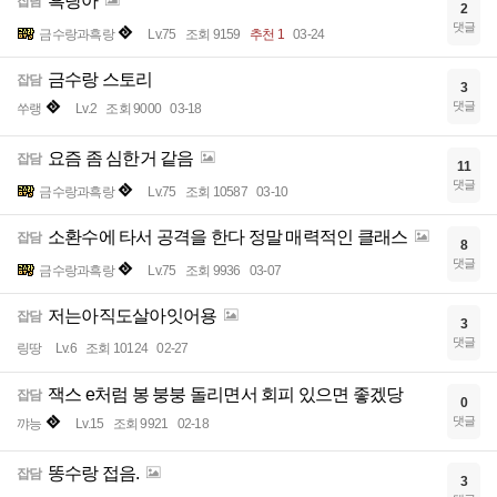
흑랑아
잡담
2
댓글
금수랑과흑랑
Lv.75
조회 9159
추천 1
03-24
금수랑 스토리
잡담
3
댓글
쑤랭
Lv.2
조회 9000
03-18
요즘 좀 심한거 같음
잡담
11
댓글
금수랑과흑랑
Lv.75
조회 10587
03-10
소환수에 타서 공격을 한다 정말 매력적인 클래스
잡담
8
댓글
금수랑과흑랑
Lv.75
조회 9936
03-07
저는아직도살아잇어용
잡담
3
댓글
링땅
Lv.6
조회 10124
02-27
잭스 e처럼 봉 붕붕 돌리면서 회피 있으면 좋겠당
잡담
0
댓글
꺄능
Lv.15
조회 9921
02-18
똥수랑 접음.
잡담
3