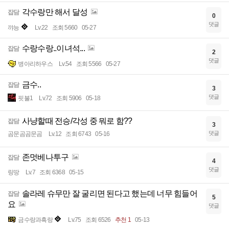
각수랑만 해서 달성
잡담
0
댓글
꺄능
Lv.22
조회 5660
05-27
수랑수랑..이녀석...
잡담
2
댓글
병아리하우스
Lv.54
조회 5566
05-27
금수..
잡담
3
댓글
핏불1
Lv.72
조회 5906
05-18
사냥할때 전승/각성 중 뭐로 함??
잡담
3
댓글
곰문곰곰문곰
Lv.12
조회 6743
05-16
존멋베나투구
잡담
4
댓글
링땅
Lv.7
조회 6368
05-15
솔라레 슈무만 잘 굴리면 된다고 했는데 너무 힘들어
잡담
5
요
댓글
금수랑과흑랑
Lv.75
조회 6526
추천 1
05-13