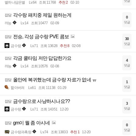
댓글
별하나담은별
Lv.64
조회 11768
추천 2
02-10
각수랑 패치중 제일 원하는게
잡담
0
댓글
꺄능
Lv.14
조회 10477
02-09
전승, 각성 금수랑 PVE 콤보
잡담
30
댓글
금수랑
Lv.71
조회 13628
추천 8
02-08
각금 쿨타임 저만 답답한가요
잡담
4
댓글
꺄능
Lv.14
조회 10576
02-08
올만에 복귀했는데 금수랑 자료가 없네 ㅠ
잡담
1
댓글
핥아버려
Lv.61
조회 11138
01-29
금수랑으로 사냥하시나요??
잡담
3
댓글
금수랑
Lv.71
조회 14351
12-20
gm이 뭘 좀 아시네
잡담
0
댓글
금수랑과흑랑
Lv.74
조회 13833
추천 1
12-20