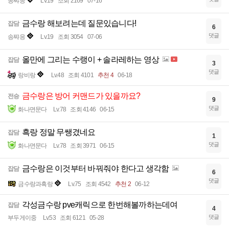
송쨔응
Lv.19
조회 2169
07-16
금수랑 해보려는데 질문있습니다!
잡담
6
댓글
송쨔응
Lv.19
조회 3054
07-06
올만에 그리는 수랭이 + 솔라레하는 영상
잡담
3
댓글
랑비랑
Lv.48
조회 4101
추천 4
06-18
금수랑은 방어 커맨드가 있을까요?
전승
9
댓글
화나면문다
Lv.78
조회 4146
06-15
흑랑 정말 무쌩겼네요
잡담
1
댓글
화나면문다
Lv.78
조회 3971
06-15
금수랑은 이것부터 바꿔줘야 한다고 생각함
잡담
6
댓글
금수랑과흑랑
Lv.75
조회 4542
추천 2
06-12
각성금수랑 pve캐릭으로 한번해볼까하는데여
잡담
4
댓글
부두게이중
Lv.53
조회 6121
05-28