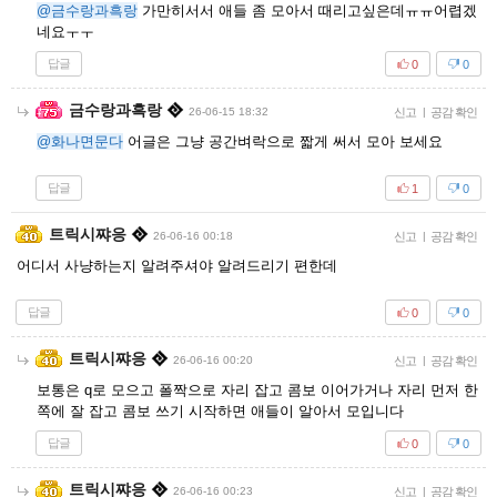
@금수랑과흑랑
가만히서서 애들 좀 모아서 때리고싶은데ㅠㅠ어렵겠
네요ㅜㅜ
답글
0
0
금수랑과흑랑
26-06-15 18:32
신고
|
공감 확인
@화나면문다
어글은 그냥 공간벼락으로 짧게 써서 모아 보세요
답글
1
0
트릭시쨔응
26-06-16 00:18
신고
|
공감 확인
어디서 사냥하는지 알려주셔야 알려드리기 편한데
답글
0
0
트릭시쨔응
26-06-16 00:20
신고
|
공감 확인
보통은 q로 모으고 폴짝으로 자리 잡고 콤보 이어가거나 자리 먼저 한
쪽에 잘 잡고 콤보 쓰기 시작하면 애들이 알아서 모입니다
답글
0
0
트릭시쨔응
26-06-16 00:23
신고
|
공감 확인