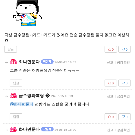
각성 금수랑은 q가드 s가드가 있어요 전승 금수랑은 둘다 없고요 이상하
죠
답글
0
0
화나면문다
26-06-15 16:32
신고
|
공감 확인
그룸 전승은 어케해요?! 전승인디ㅠㅠㅠ
답글
0
0
금수랑과흑랑
26-06-15 18:19
신고
|
공감 확인
@화나면문다
전방가드 스킬을 굴려야 합니다
답글
0
0
화나면문다
26-06-15 18:20
신고
|
공감 확인