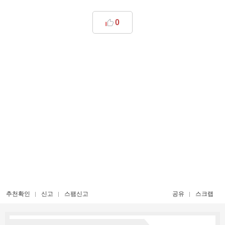
0
추천확인
신고
스팸신고
공유
스크랩