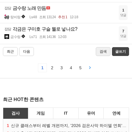
금수랑 노래 만듬
잡담
1
댓글
랑비랑
Lv.48
조회 13124
추천 1
12-18
각금은 구미호 구슬 뭘로 넣나요?
잡담
7
댓글
금수랑
Lv.71
조회 14136
12-03
최근
다음
검색
글쓰기
1
2
3
4
5
최근 HOT한 콘텐츠
검사
게임
IT
유머
연예
1
신규 클래스부터 레벨 개편까지, '2026 검은사막 하이델 연회' 총정리