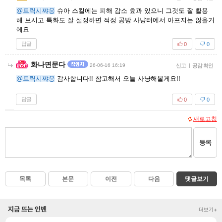
@트릭시쨔응
슈아 스킬에는 피해 감소 효과 있으니 그것도 잘 활용
해 보시고 특화도 잘 설정하면 적정 공방 사냥터에서 아프지는 않을거
에요
답글
0
0
화나면문다
26-06-16 16:19
신고
|
공감 확인
@트릭시쨔응
감사합니다!! 참고해서 오늘 사냥해볼게요!!
답글
0
0
새로고침
등록
목록
본문
이전
다음
댓글보기
지금 뜨는 인벤
더보기+