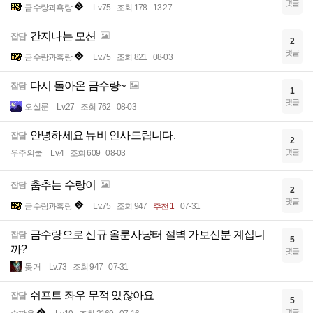
댓글
금수랑과흑랑
Lv.75
조회 178
13:27
간지나는 모션
잡담
2
댓글
금수랑과흑랑
Lv.75
조회 821
08-03
다시 돌아온 금수랑~
잡담
1
댓글
오실룬
Lv.27
조회 762
08-03
안녕하세요 뉴비 인사드립니다.
잡담
2
댓글
우주의쿨
Lv.4
조회 609
08-03
춤추는 수랑이
잡담
2
댓글
금수랑과흑랑
Lv.75
조회 947
추천 1
07-31
금수랑으로 신규 올룬사냥터 절벽 가보신분 계십니
잡담
5
까?
댓글
돛거
Lv.73
조회 947
07-31
쉬프트 좌우 무적 있잖아요
잡담
5
댓글