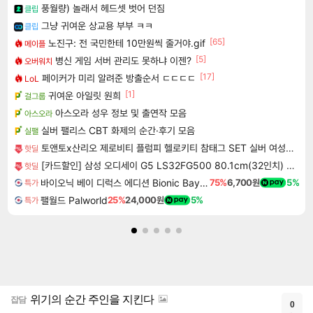
풍월량) 놀래서 헤드셋 벗어 던짐
클립
그냥 귀여운 상교용 부부 ㅋㅋ
클립
[65]
노진구: 전 국민한테 10만원씩 줄거야.gif
메이플
[5]
병신 게임 서버 관리도 못하냐 이젠?
오버워치
[17]
페이커가 미리 알려준 방출순서 ㄷㄷㄷㄷ
LoL
[1]
귀여운 아일릿 원희
걸그룹
아스오라 성우 정보 및 출연작 모음
아스오라
실버 팰리스 CBT 화제의 순간·후기 모음
실팰
토앤토x산리오 제로비티 플럼피 헬로키티 참태그 SET 실버 여성용 쪼리
핫딜
[카드할인] 삼성 오디세이 G5 LS32FG500 80.1cm(32인치) 게이밍 모니터 180Hz
핫딜
바이오닉 베이 디럭스 에디션 Bionic Bay Deluxe Edition
75%
6,700원
5%
특가
팰월드 Palworld
25%
24,000원
5%
특가
위기의 순간 주인을 지킨다
잡담
0