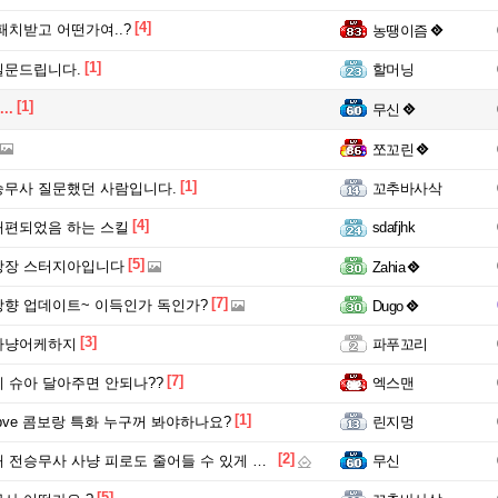
[4]
패치받고 어떤가여..?
농땡이즘
[1]
질문드립니다.
할머닝
[1]
...
무신
쪼꼬린
[1]
무사 질문했던 사람입니다.
꼬추바사삭
[4]
개편되었음 하는 스킬
sdafjhk
[5]
방장 스터지아입니다
Zahia
[7]
향 업데이트~ 이득인가 독인가?
Dugo
[3]
사냥어케하지
파푸꼬리
[7]
 슈아 달아주면 안되나??
엑스맨
[1]
pve 콤보랑 특화 누구꺼 봐야하나요?
린지멍
[2]
사 사냥 피로도 줄어들 수 있게 건의좀 다같이 오지게 해주세요.
무신
[5]