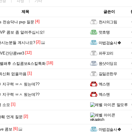
전승
각성
기타
제목
글쓴이
[4]
 전승닥나 pvp 질문
천사의그림
VP 콤보 좀 알려주십시오!
멋흐탱
[2]
하시는분들 계시나요?
마법검술사
[12]
VE간단콤ver3
파푸꼬리
[18]
 밸패후 스킬콤보&스킬특화
원샷이딩요
[1]
최신화 없을까욤
길잃은한우
 지구력 ㅂㅅ 됬는데??
엑스맨
 지구력 ㅂㅅ 됬는데??
엑스맨
[1]
 소모
말모루
[2]
훼 연계 질문
wkaaksh
[6]
ve 콤보
마법검술사