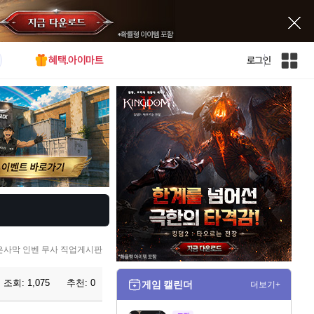
혜택.아이마트
로그인
인
벤
전
체
사
이
트
맵
은사막 인벤 무사 직업게시판
조회:
1,075
추천:
0
게임 캘린더
더보기+