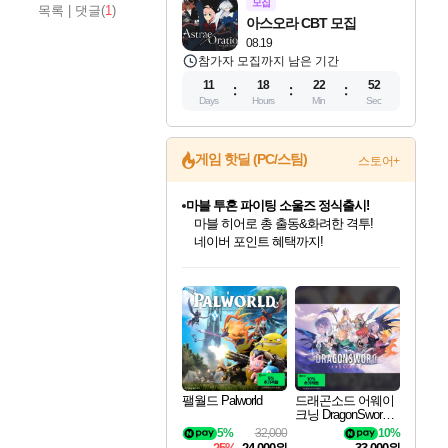
모집
목록
|
댓글(
1
)
아스오라 CBT 모집
08.19
참가자 모집까지 남은 기간
11
18
22
51
Days
Hours
Min
Sec
마블 투혼 파이팅 소울즈 정식출시!
게임 핫딜 (PC/스팀)
스토어+
마블 히어로 총 출동&화려한 격투!
네이버 포인트 혜택까지!
귀무자: 검의 길 예약 판매 중!
10% 할인과
이니&베니 혜택까지!
인벤게임즈 8월 특별 할인!
드래곤소드: 어웨이크닝 입점!
문명 7 특별 할인!
비스트 오브 리인카네이션 정식 출시!
커세어 코브 출시 기념 할인!
더 렐릭 퍼스트 가디언 정식 출시
베데스다 40주년 기념 할인 중!
캡콤 프렌차이즈 할인 진행 중!
캡콤 일부 상품 상시 할인
스타워즈 은하계 레이서
로블록스 기프트 카드 공식 입점
인기 퍼블리셔 모음!
스팀으로 만나는 드래곤소드!
조선&고려 DLC 출시 예정
게임프릭 신작 IP
해적'섬'을 발전시키자!
설화x하드코어 액션!
베데스다의 명작들을
몬헌, 바하 등 인기 IP를
몬헌 와일즈 & 드래곤즈 도그마2
인벤게임즈에서 10% 추가 적립
Robux를 가장 안전하고
최대 90% 할인가를 만나보세요!
네이버혜택과 함께 만나보세요!
50%할인&추가 적립까지!
네이버 혜택가와 함께 예약하세요!
할인&네이버혜택으로 만나보세요!
네이버페이 혜택과 만나보세요!
40주년 프로모션으로 만나보세요!
할인가에 만나보세요!
일부 에디션 상시 할인!
혜택으로 예약 판매 중
편안하게 충전하세요
팰월드 Palworld
드래곤소드 어웨이
크닝 DragonSword A
wakening
5%
32,000
10%