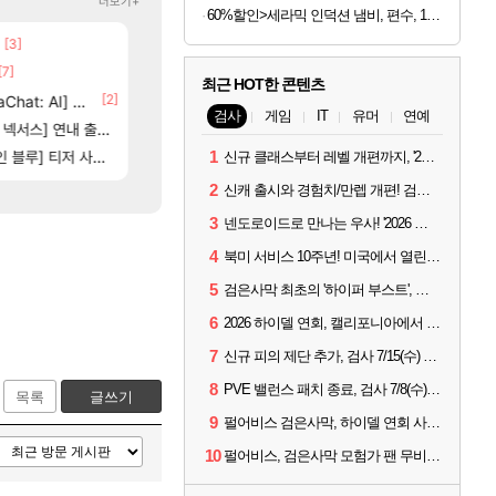
더보기+
60%할인>세라믹 인덕션 냄비, 편수, 18cm, 2개
[3]
[84]
보상 공지 나온거 10추 하니 올리자
스위치2판 ‘몬헌 와일즈’, 30~40fps 목표 추
로아
해외겜
[7]
[65]
부산 헌혈 먹튀 ㄷㄷ..
4컷 만화 | 야간 보초는 너무 힘들어
메이플
아주프로
최근 HOT한 콘텐츠
5]
[2]
[74]
[1]
at: AI] 공개
크로체 따왔습니다
7년만에 가족여행을 다녀왔습니다.
로아
여행
검사
게임
IT
유머
연예
[208]
스] 연내 출시 예정
신호등 2인 40%글 존나 긁히네 씨발
비스트 오브 리인카네이션 정보/공략글 모음
메이플
비스트
[2
] 티저 사이트 오픈
고양이를 도구로 쓰는 인방 하꼬 스트리머 박제합니다.
동해바다 추암해수욕장
1
로아
여행
신규 클래스부터 레벨 개편까지, '2026 검은사막 하이델 연회' 총정리
2
신캐 출시와 경험치/만렙 개편! 검사 2026 하이델 연회 모아보기
3
넨도로이드로 만나는 우사! '2026 하이델 연회' 막바지 깜짝 공개
4
북미 서비스 10주년! 미국에서 열린 '검은사막 하이델 연회'
5
검은사막 최초의 '하이퍼 부스트', 직접 해봤습니다
6
2026 하이델 연회, 캘리포니아에서 개최
7
신규 피의 제단 추가, 검사 7/15(수) 패치 핵심 정리
8
PVE 밸런스 패치 종료, 검사 7/8(수) 패치 핵심 정리
목록
글쓰기
9
펄어비스 검은사막, 하이델 연회 사전 이벤트 시작
10
펄어비스, 검은사막 모험가 팬 무비 '마디걸스' 글로벌 상영회 개최