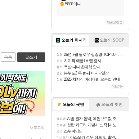
5000이니
새로고침
오늘의 치지직
오늘의 SOOP
26년 7월 팔로우 상승량 TOP 30 - 월간 치지직
잡담
목록
글쓰기
치지직 애플TV 앱 출시
정보
룩삼 니니 초대석 안내
정보
봉누도2 두 번째 티저 - 일상
클립
2026 치지직 이리대회 오픈컵 안내
정보
더보기+
오늘의 팟벤
오늘의 핫벤
AI발 원가 압박, 메인보드값 오르나
해외겜
섬란 카구라 개발사 신작 [시노비 넥서스] 연내 출시 예정
섭컬겜
새로고침
스누피냥님
명조
아스오라 성우 정보 및 출연작 모음
아스오라