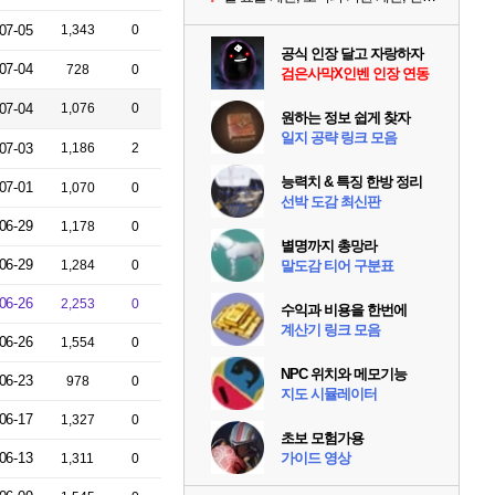
07-05
1,343
0
공식 인장 달고 자랑하자
07-04
728
0
검은사막X인벤 인장 연동
07-04
1,076
0
원하는 정보 쉽게 찾자
일지 공략 링크 모음
07-03
1,186
2
능력치 & 특징 한방 정리
07-01
1,070
0
선박 도감 최신판
06-29
1,178
0
별명까지 총망라
06-29
1,284
0
말도감 티어 구분표
06-26
2,253
0
수익과 비용을 한번에
계산기 링크 모음
06-26
1,554
0
NPC 위치와 메모기능
06-23
978
0
지도 시뮬레이터
06-17
1,327
0
초보 모험가용
06-13
가이드 영상
1,311
0