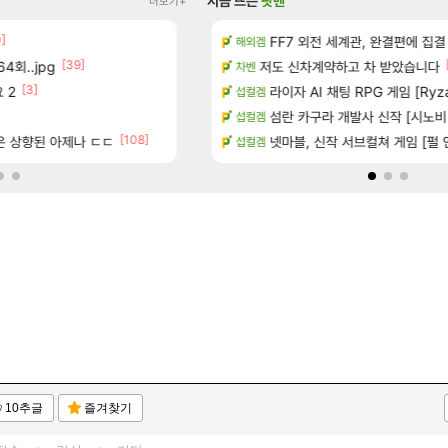
지금 뜨는
팟벤
더보기+
0]
[13]
치노트 (8/5)
장비 올환 이후 약 7개월
FF7 외전 세계관, 완결편에 집결
검은사막
해외겜
[39]
[3]
[150]
4회..jpg
시는 분 계신가요
8월 9일 썬데이 메이플
저도 신차계약하고 차 받았습니다
메이플
차벤
[3]
[10
 2
많은것 같습니다
챌린저#77777 저격했습니다!
라이자 AI 채팅 RPG 게임 [RyzaCh
메이플
섭컬겜
[89]
 메인보드값 오르나
빵값 문의 후기
섬란 카구라 개발사 신작 [시노비 넥서
메이플
섭컬겜
[108]
[1]
[13]
좋은 상향된 아제나 ㄷㄷ
출 점유율 7%…글로벌 4위로 부상
방금 일어난일
넷마블, 신작 서브컬쳐 게임 [펄 인 블루
리니지M
섭컬겜
10추글
즐겨찾기