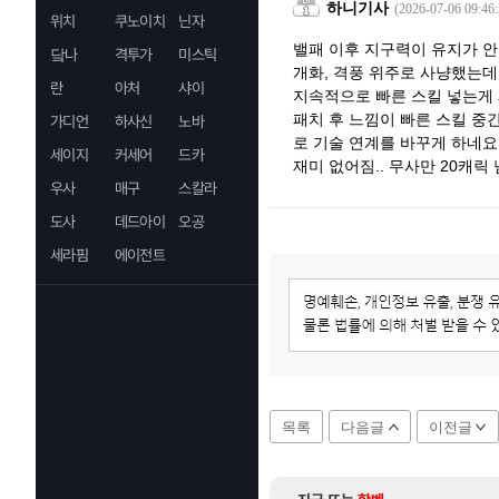
하니기사
(2026-07-06 09:46:
위치
쿠노이치
닌자
밸패 이후 지구력이 유지가 
닼나
격투가
미스틱
개화, 격풍 위주로 사냥했는데.
란
아처
샤이
지속적으로 빠른 스킬 넣는게
패치 후 느낌이 빠른 스킬 중간
가디언
하사신
노바
로 기술 연계를 바꾸게 하네요
세이지
커세어
드카
재미 없어짐.. 무사만 20캐릭 
우사
매구
스칼라
도사
데드아이
오공
세라핌
에이전트
목록
다음글
이전글