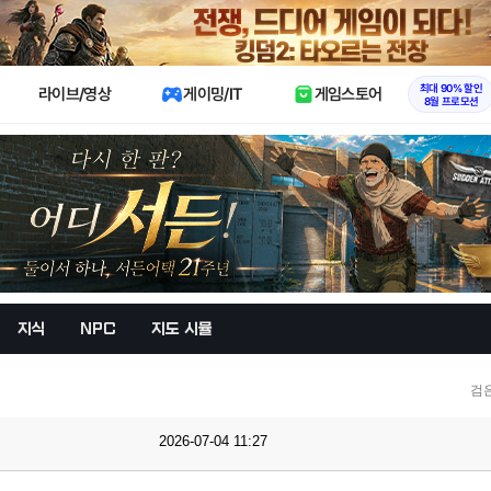
X
최대 90% 할인
라이브/영상
게이밍/IT
게임스토어
8월 프로모션
지식
NPC
지도 시뮬
검
2026-07-04 11:27