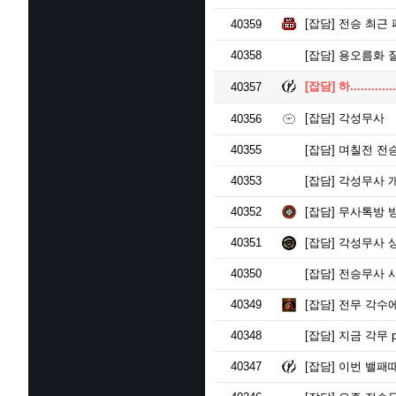
[잡담]
전승 최근 
40359
40358
[잡담]
용오름화 
[잡담]
하.............
40357
[잡담]
각성무사
40356
40355
[잡담]
며칠전 전승
40353
[잡담]
각성무사 
40352
[잡담]
무사톡방 
40351
[잡담]
각성무사 상
40350
[잡담]
전승무사 
40349
[잡담]
전무 각수에
40348
[잡담]
지금 각무 
40347
[잡담]
이번 밸패때 전승무