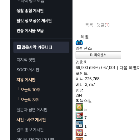
└
지식 정보 모음
생활 종합 게시판
탈것 정보 공유 게시판
목록
|
댓글(
1
)
인증 게시물 모음
레벨
검은사막 커뮤니티
라이센스
치지직 팟벤
경험치
66,900
(98%)
/ 67,001
( 다음 레벨까지
SOOP 게시판
포인트
이니
225,768
자유 게시판
베니
3,757
└
오늘의 10추
명성
294
└
오늘의 3추
획득스킬
질문과 답변 게시판
5
7
사건 · 사고 게시판
1
길드 홍보 게시판
4
아이템 자랑하기 게시판