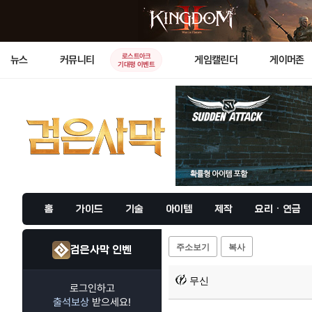
로스트아크
뉴스
커뮤니티
게임캘린더
게이머존
기대평 이벤트
홈
가이드
기술
아이템
제작
요리 · 연금
주소보기
복사
검은사막 인벤
무신
로그인하고
출석보상
받으세요!