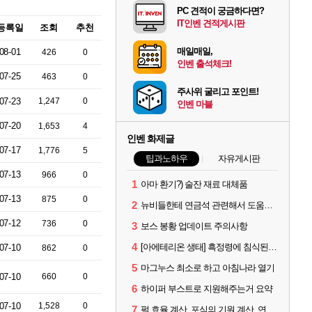
PC 견적이 궁금하다면?
IT인벤 견적게시판
등록일
조회
추천
매일매일,
08-01
426
0
인벤 출석체크!
07-25
463
0
주사위 굴리고 포인트!
07-23
1,247
0
인벤 마블
07-20
1,653
4
인벤 화제글
07-17
1,776
5
팁과노하우
자유게시판
07-13
966
0
1
아마 환기?) 술잔 재료 대체품
07-13
875
0
2
뉴비들한테 연금석 관련해서 도움이 될까해서..(벨의심장 등)
07-12
736
0
3
보스 봉황 업데이트 주의사항
4
[아에테리온 생태] 흑정령에 침식된 검사/용병
07-10
862
0
5
마그누스 최소로 하고 아침나라 열기
07-10
660
0
6
하이퍼 부스트로 지원해주는거 요약
07-10
1,528
0
7
펄 효율 계산, 포식의 기원 계산, 연금석 계산 사이트 공유