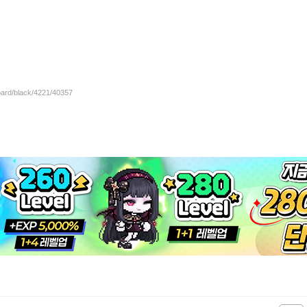
oard/black/4221/40357