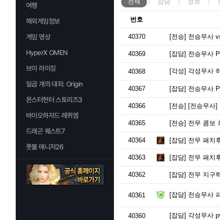
전체
잡담
정보
여행
번호
해외게임정보
게임 영상
40370
[전승]
전승무사 vs
HyperX OMEN
40369
[잡담]
전승무사 P
브이 라이징
[각성]
각성무사 
40368
일곱 개의 대죄: Origin
40367
[잡담]
전승무사 P
몬스터헌터 스토리즈3
40366
[전승]
[전승무사]
바이오하자드 레퀴엠
40365
[전승]
전무 콤보 
드래곤 퀘스트7
40364
[잡담]
전무 패치후
풋볼 매니저26
40363
[잡담]
전무 패치후
40362
[잡담]
전무 지구력
[잡담]
전승무사 파
40361
[잡담]
각성무사 p
40360