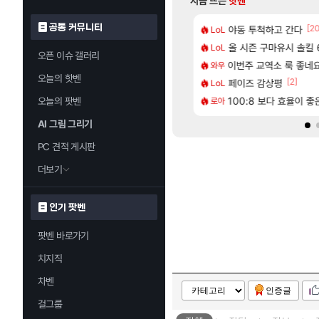
지금 뜨는
핫벤
공통 커뮤니티
[84]
[2
 나온거 10추 하니 올리자
2판 ‘몬헌 와일즈’, 30~40fps 목표 추정
야동 투척하고 간다
리싱크드 1.06 패
LoL
리싱크드
[65]
혈 먹튀 ㄷㄷ..
컷 만화 | 야간 보초는 너무 힘들어
올 시즌 구마유시 솔킬 6
혹시 이 만화 아
LoL
애니클립
오픈 이슈 갤러리
[74]
[1]
따왔습니다
에 가족여행을 다녀왔습니다.
이번주 교역소 룩 좋네요
국내에도 이쁜곳이 
와우
여행
오늘의 핫벤
[208]
[2]
2인 40%글 존나 긁히네 씨발
트 오브 리인카네이션 정보/공략글 모음
페이즈 감상평
AI발 원가 압박,
LoL
해외겜
[219]
구로 쓰는 인방 하꼬 스트리머 박제합니다.
다 추암해수욕장
100:8 보다 효율이 
중국 CXMT, D램 매
오늘의 팟벤
로아
해외겜
AI 그림 그리기
PC 견적 게시판
더보기
인기 팟벤
팟벤 바로가기
치지직
차벤
인증글
걸그룹