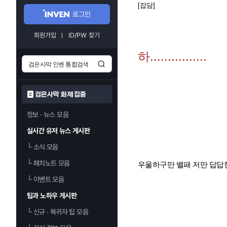
[잡담]
로그인
회원가입
ID/PW 찾기
하................
검은사막 화제 집중
정보 · 뉴스 모음
실시간 유저 뉴스 게시판
└
소식 모음
└
패치노트 모음
우울하구만 밸패 저만 답답
└
이벤트 모음
팁과 노하우 게시판
└
신규 · 복귀자 팁 모음