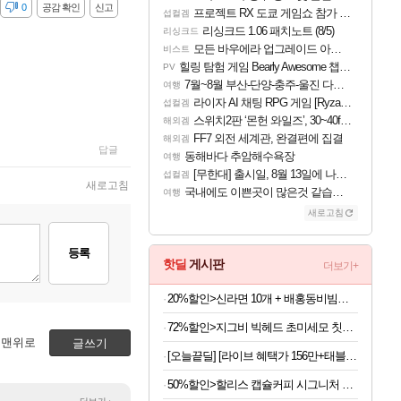
감
0
공감 확인
신고
프로젝트 RX 도쿄 게임쇼 참가 결정
섭컬겜
리싱크드 1.06 패치노트 (8/5)
리싱크드
모든 바우에라 업그레이드 아이템 획득 위치 공략 (89개)
비스트
힐링 탐험 게임 Bearly Awesome 챕터 1 트레일러
PV
7월~8월 부산-단양-충주-울진 다녀왔어요~
여행
라이자 AI 채팅 RPG 게임 [RyzaChat: AI] 공개
섭컬겜
스위치2판 ‘몬헌 와일즈’, 30~40fps 목표 추정
해외겜
FF7 외전 세계관, 완결편에 집결
해외겜
답글
동해바다 추암해수욕장
여행
[무한대] 출시일, 8월 13일에 나오나
섭컬겜
새로고침
국내에도 이쁜곳이 많은것 같습니다
여행
새로고침
등록
핫딜
게시판
더보기+
20%할인>신라면 10개 + 배홍동비빔면 8개, 1박스
72%할인>지그비 빅헤드 초미세모 칫솔, 12개입, 1세트
맨위로
글쓰기
[오늘끝딜] [라이브 혜택가 156만+태블릿 거치대+블루투스 키보드]삼성전자 갤럭시탭 S11 울트라 WIFI 업무용 학습용 SM-X930
50%할인>할리스 캡슐커피 시그니처 블렌드, 5g, 10개입, 5개