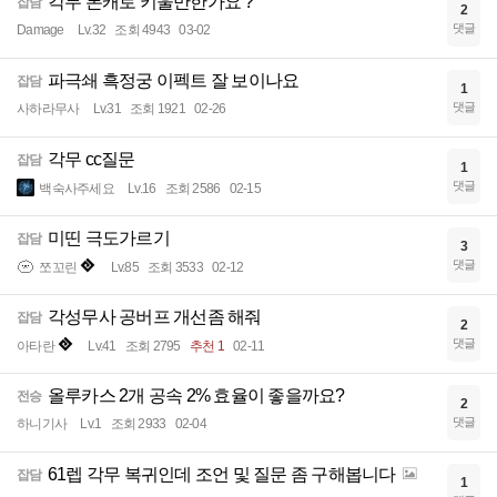
각무 본캐로 키울만한가요 ?
잡담
2
댓글
Damage
Lv.32
조회 4943
03-02
파극쇄 흑정궁 이펙트 잘 보이나요
잡담
1
댓글
사하라무사
Lv.31
조회 1921
02-26
각무 cc질문
잡담
1
댓글
백숙사주세요
Lv.16
조회 2586
02-15
미띤 극도가르기
잡담
3
댓글
쪼꼬린
Lv.85
조회 3533
02-12
각성무사 공버프 개선좀 해줘
잡담
2
댓글
아타란
Lv.41
조회 2795
추천 1
02-11
올루카스 2개 공속 2% 효율이 좋을까요?
전승
2
댓글
하니기사
Lv.1
조회 2933
02-04
61렙 각무 복귀인데 조언 및 질문 좀 구해봅니다
잡담
1