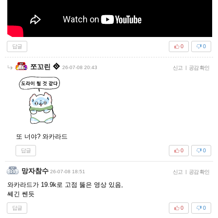
답글
0
0
쪼꼬린
26-07-08 20:43
신고
|
공감 확인
또 너야? 와카라드
답글
0
0
망자참수
26-07-08 18:51
신고
|
공감 확인
와카라드가 19.9k로 고점 뚫은 영상 있음,
쎄긴 쎈듯
답글
0
0