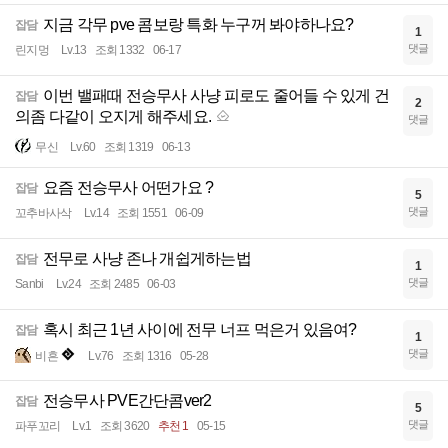
지금 각무 pve 콤보랑 특화 누구꺼 봐야하나요?
잡담
1
댓글
린지멍
Lv.13
조회 1332
06-17
이번 밸패때 전승무사 사냥 피로도 줄어들 수 있게 건
잡담
2
의좀 다같이 오지게 해주세요.
댓글
무신
Lv.60
조회 1319
06-13
요즘 전승무사 어떤가요 ?
잡담
5
댓글
꼬추바사삭
Lv.14
조회 1551
06-09
전무로 사냥 존나 개쉽게하는법
잡담
1
댓글
Sanbi
Lv.24
조회 2485
06-03
혹시 최근 1년 사이에 전무 너프 먹은거 있음여?
잡담
1
댓글
비흔
Lv.76
조회 1316
05-28
전승무사 PVE간단콤ver2
잡담
5
댓글
파푸꼬리
Lv.1
조회 3620
추천 1
05-15