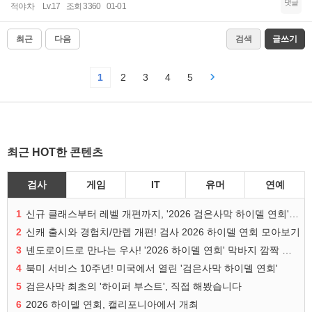
댓글
적야차
Lv.17
조회 3360
01-01
최근
다음
검색
글쓰기
1
2
3
4
5
최근 HOT한 콘텐츠
검사
게임
IT
유머
연예
1
신규 클래스부터 레벨 개편까지, '2026 검은사막 하이델 연회' 총정리
2
신캐 출시와 경험치/만렙 개편! 검사 2026 하이델 연회 모아보기
3
넨도로이드로 만나는 우사! '2026 하이델 연회' 막바지 깜짝 공개
4
북미 서비스 10주년! 미국에서 열린 '검은사막 하이델 연회'
5
검은사막 최초의 '하이퍼 부스트', 직접 해봤습니다
6
2026 하이델 연회, 캘리포니아에서 개최