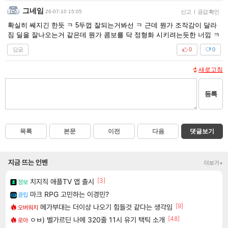
그네임
26-07-10 15:05
신고
|
공감 확인
확실히 쎄지긴 한듯 ㅋ 5두껍 잘되는거봐선 ㅋ 근데 뭔가 조작감이 달라
짐 딜을 잘나오는거 같은데 뭔가 콤보를 닥 정형화 시키려는듯한 너낌 ㅋ
답글
0
0
새로고침
등록
목록
본문
이전
다음
댓글보기
지금 뜨는 인벤
더보기+
[3]
치지직 애플TV 앱 출시
정보
마크 RPG 고민하는 이경민?
클립
[9]
메가부대는 더이상 나오기 힘들것 같다는 생각임
오버워치
[48]
ㅇㅂ) 벨가르딘 나메 320줄 11시 유기 택틱 소개
로아