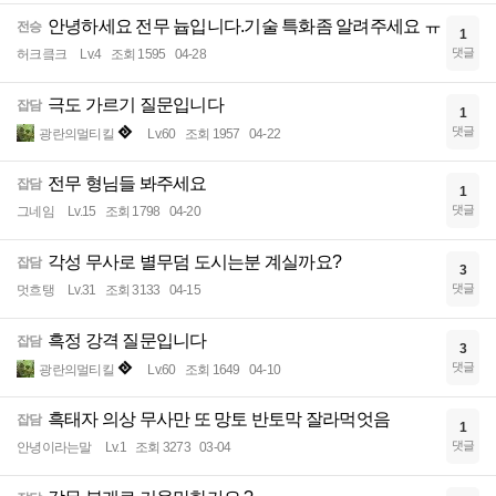
안녕하세요 전무 늅입니다.기술 특화좀 알려주세요 ㅠ
전승
1
댓글
허크킄크
Lv.4
조회 1595
04-28
극도 가르기 질문입니다
잡담
1
댓글
광란의멀티킬
Lv.60
조회 1957
04-22
전무 형님들 봐주세요
잡담
1
댓글
그네임
Lv.15
조회 1798
04-20
각성 무사로 별무덤 도시는분 계실까요?
잡담
3
댓글
멋흐탱
Lv.31
조회 3133
04-15
흑정 강격 질문입니다
잡담
3
댓글
광란의멀티킬
Lv.60
조회 1649
04-10
흑태자 의상 무사만 또 망토 반토막 잘라먹엇음
잡담
1
댓글
안녕이라는말
Lv.1
조회 3273
03-04