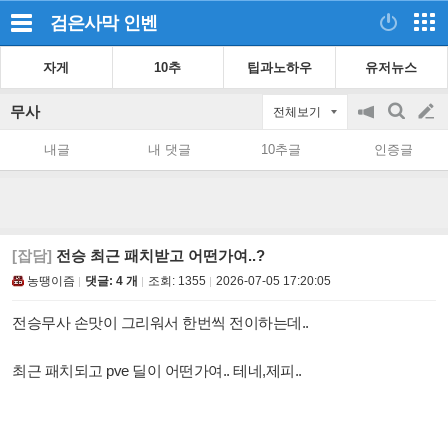
검은사막
인벤
자게
10추
팁과노하우
유저뉴스
무사
전체보기
공
검
글
지
색
내글
내 댓글
10추글
인증글
on/off
쓰
기
[잡담]
전승 최근 패치받고 어떤가여..?
농땡이즘
댓글: 4 개
조회:
1355
2026-07-05 17:20:05
전승무사 손맛이 그리워서 한번씩 전이하는데..
최근 패치되고 pve 딜이 어떤가여.. 테네,제피..