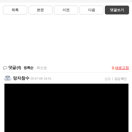
목록
본문
이전
다음
댓글쓰기
댓글
(4)
등록순
|
최신순
새로고침
망자참수
26-07-08 18:51
신고
|
공감 확인