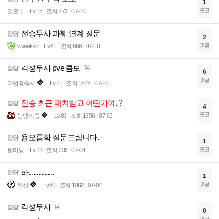
1
댓글
말모루
Lv.15
조회 873
07-10
전승무사 파훼 연계 질문
잡담
2
댓글
wkaaksh
Lv.61
조회 666
07-10
각성무사 pve 콤보
잡담
6
댓글
마법검술사
Lv.21
조회 1545
07-10
전승 최근 패치받고 어떤가여..?
잡담
4
댓글
농땡이즘
Lv.83
조회 1356
07-05
용오름화 질문드립니다.
잡담
1
댓글
할머닝
Lv.23
조회 735
07-04
하................
잡담
1
댓글
무신
Lv.60
조회 1082
07-04
각성무사
잡담
0
댓글