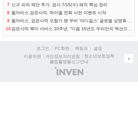
7
신규 피의 제단 추가, 검사 7/15(수) 패치 핵심 정리
8
펄어비스 검은사막, 하이델 연회 사전 이벤트 시작
9
펄어비스, 검은사막 모험가 팬 무비 '마디걸스' 글로벌 상영회 개최
10
검은사막 북미 서비스 10주년, "다음 10년도 우리만의 액션으로"
로그인
PC화면
퀵링크
설정
청소년보호정책
이용약관
개인정보처리방침
▲
불법촬영물신고안내
(주)
인
벤