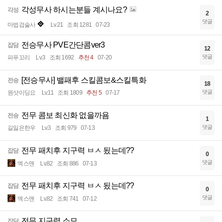
각성무사 하시는분들 계시나요?
각성
2
댓글
마법검술사
Lv.21
조회 1281
07-23
전승무사 PVE간단콤ver3
잡담
12
댓글
파푸꼬리
Lv.3
조회 1692
추천 4
07-20
[전승무사] 밸패후 스킬콤보&스킬특화
전승
18
댓글
원샷이딩요
Lv.11
조회 1809
추천 5
07-17
전무 콤보 최신화 없을까욤
전승
1
댓글
길잃은한우
Lv.3
조회 979
07-13
전무 패치후 지구력 ㅂㅅ 됬는데??
잡담
0
댓글
엑스맨
Lv.82
조회 886
07-13
전무 패치후 지구력 ㅂㅅ 됬는데??
잡담
0
댓글
엑스맨
Lv.82
조회 741
07-12
전무 지구력 소모
잡담