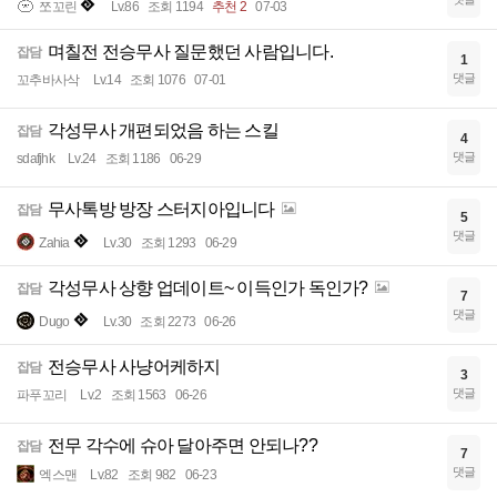
쪼꼬린
Lv.86
조회 1194
추천 2
07-03
며칠전 전승무사 질문했던 사람입니다.
잡담
1
댓글
꼬추바사삭
Lv.14
조회 1076
07-01
각성무사 개편되었음 하는 스킬
잡담
4
댓글
sdafjhk
Lv.24
조회 1186
06-29
무사톡방 방장 스터지아입니다
잡담
5
댓글
Zahia
Lv.30
조회 1293
06-29
각성무사 상향 업데이트~ 이득인가 독인가?
잡담
7
댓글
Dugo
Lv.30
조회 2273
06-26
전승무사 사냥어케하지
잡담
3
댓글
파푸꼬리
Lv.2
조회 1563
06-26
전무 각수에 슈아 달아주면 안되나??
잡담
7
댓글
엑스맨
Lv.82
조회 982
06-23