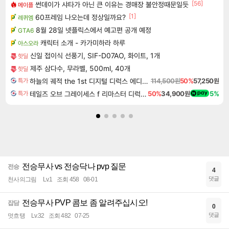
[56]
썬데이가 샤타가 아닌 큰 이유는 경매장 불안정때문일듯
메이플
[1]
60프레임 나오는데 정상일까요?
레퀴엠
8월 28일 넷플릭스에서 예고편 공개 예정
GTA6
캐릭터 소개 - 카가미하라 하루
아스오라
신일 접이식 선풍기, SIF-D07AO, 화이트, 1개
핫딜
제주 삼다수, 무라벨, 500ml, 40개
핫딜
하늘의 궤적 the 1st 디지털 디럭스 에디션 Sora no Kiseki the 1st Digital Deluxe Edition
114,500원
50%
57,250원
특가
테일즈 오브 그레이세스 f 리마스터 디럭스 에디션 Tales of Graces f Remastered Deluxe Edition
50%
34,900원
5%
특가
전승무사 vs 전승닥나 pvp 질문
전승
4
댓글
천사의그림
Lv.1
조회 458
08-01
전승무사 PVP 콤보 좀 알려주십시오!
잡담
0
댓글
멋흐탱
Lv.32
조회 482
07-25