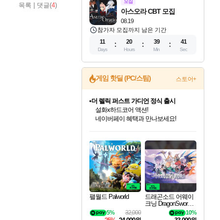
모집
목록
|
댓글(
4
)
아스오라 CBT 모집
08.19
참가자 모집까지 남은 기간
11
20
39
39
Days
Hours
Min
Sec
게임 핫딜 (PC/스팀)
스토어+
더 렐릭 퍼스트 가디언 정식 출시
설화x하드코어 액션!
네이버페이 혜택과 만나보세요!
인벤게임즈 8월 특별 할인!
드래곤소드: 어웨이크닝 입점!
문명 7 특별 할인!
마블 투혼 파이팅 소울즈 정식출시!
귀무자: 검의 길 예약 판매 중!
비스트 오브 리인카네이션 정식 출시!
커세어 코브 출시 기념 할인!
베데스다 40주년 기념 할인 중!
캡콤 프렌차이즈 할인 진행 중!
캡콤 일부 상품 상시 할인
스타워즈 은하계 레이서
로블록스 기프트 카드 공식 입점
인기 퍼블리셔 모음!
스팀으로 만나는 드래곤소드!
조선&고려 DLC 출시 예정
마블 히어로 총 출동&화려한 격투!
10% 할인과
게임프릭 신작 IP
해적'섬'을 발전시키자!
베데스다의 명작들을
몬헌, 바하 등 인기 IP를
몬헌 와일즈 & 드래곤즈 도그마2
인벤게임즈에서 10% 추가 적립
Robux를 가장 안전하고
최대 90% 할인가를 만나보세요!
네이버혜택과 함께 만나보세요!
50%할인&추가 적립까지!
네이버 포인트 혜택까지!
이니&베니 혜택까지!
네이버 혜택가와 함께 예약하세요!
할인&네이버혜택으로 만나보세요!
40주년 프로모션으로 만나보세요!
할인가에 만나보세요!
일부 에디션 상시 할인!
혜택으로 예약 판매 중
편안하게 충전하세요
팰월드 Palworld
드래곤소드 어웨이
크닝 DragonSword A
wakening
5%
32,000
10%