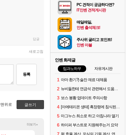
PC 견적이 궁금하다면?
IT인벤 견적게시판
매일매일,
인벤 출석체크!
답글
주사위 굴리고 포인트!
인벤 마블
새로고침
인벤 화제글
팁과노하우
자유게시판
등록
1
아마 환기?) 술잔 재료 대체품
2
뉴비들한테 연금석 관련해서 도움이 될까해서..(벨의심장 등)
3
보스 봉황 업데이트 주의사항
맨위로
글쓰기
4
[아에테리온 생태] 흑정령에 침식된 검사/용병
5
마그누스 최소로 하고 아침나라 열기
더보기+
6
하이퍼 부스트로 지원해주는거 요약
7
펄 효율 계산, 포식의 기원 계산, 연금석 계산 사이트 공유