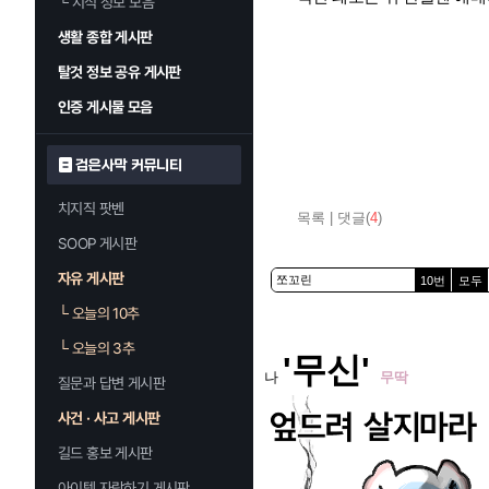
└
지식 정보 모음
생활 종합 게시판
탈것 정보 공유 게시판
인증 게시물 모음
검은사막 커뮤니티
치지직 팟벤
목록
|
댓글(
4
)
SOOP 게시판
자유 게시판
10번
모두
└
오늘의 10추
└
오늘의 3추
'무신'
나
무딱
질문과 답변 게시판
사건 · 사고 게시판
길드 홍보 게시판
아이템 자랑하기 게시판