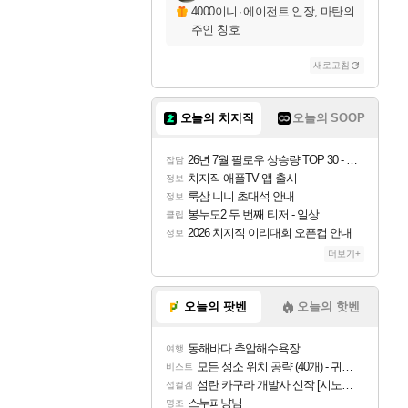
4000이니
·
에이전트 인장, 마탄의
주인 칭호
새로고침
오늘의 치지직
오늘의 SOOP
26년 7월 팔로우 상승량 TOP 30 - 월간 치지직
잡담
치지직 애플TV 앱 출시
정보
룩삼 니니 초대석 안내
정보
봉누도2 두 번째 티저 - 일상
클립
2026 치지직 이리대회 오픈컵 안내
정보
더보기+
오늘의 팟벤
오늘의 핫벤
동해바다 추암해수욕장
여행
모든 성소 위치 공략 (40개) - 귀환한 영혼 도전과제
비스트
섬란 카구라 개발사 신작 [시노비 넥서스] 연내 출시 예정
섭컬겜
스누피냥님
명조