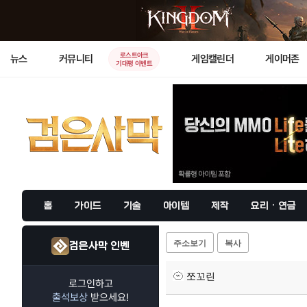
로스트아크
뉴스
커뮤니티
게임캘린더
게이머존
기대평 이벤트
홈
가이드
기술
아이템
제작
요리 · 연금
주소보기
복사
검은사막 인벤
쪼꼬린
로그인하고
출석보상
받으세요!