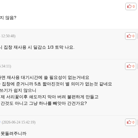
공감
비공
0
지 않음?
 12:50:48)
공감
비공
0
집창 재사용 시 딜감소 1/3 토막 나요.
:34:11)
공감
비공
0
이라면 재사용 대기시간에 쓸 필요성이 없는거네요
 집창에 준거니까 5초 짧아진것이 별 의미가 없는것 같네요
쓰기가 쉽지 않으니
이제 서리꽃이후 쇄도까지 막아 버려 불편하게 만들고
 간것도 아니고 그냥 하나를 빼앗아 간건가요?
(2026-06-24 15:42:19)
공감
비공
0
 못돌려주니까