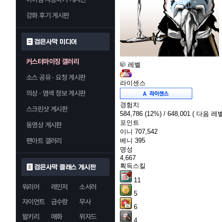
강화 후기 게시판
검은사막 미디어
커스터마이징 갤러리
레벨
소스 공유 · 요청 게시판
라이센스
의상 · 염색 정보 게시판
경험치
스크린샷 게시판
584,786
(12%)
/ 648,001
( 다음 레벨
포인트
동영상 게시판
이니
707,542
팬아트 갤러리
베니
395
명성
4,667
획득스킬
검은사막 클래스 게시판
11
워리어
레인저
소서러
5
자이언트
금수랑
무사
6
발키리
매화
위자드
4