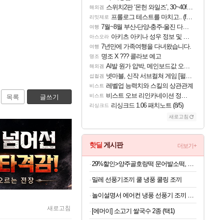
스위치2판 ‘몬헌 와일즈’, 30~40fps 목표 추정
해외겜
프롤로그 테스트를 마치고.. (feat. 리아)
리밋제로
7월~8월 부산-단양-충주-울진 다녀왔어요~
여행
아키츠 아키나 성우 정보 및 주요 필모
아스오라
7년만에 가족여행을 다녀왔습니다.
여행
명조 X ??? 콜라보 예고
명조
AI발 원가 압박, 메인보드값 오르나
해외겜
넷마블, 신작 서브컬쳐 게임 [펄 인 블루] 티저 사이트 오픈
섭컬겜
레벨업 능력치와 스킬의 상관관계
비스트
비스트 오브 리인카네이션 정보/공략글 모음
비스트
목록
글쓰기
리싱크드 1.06 패치노트 (8/5)
리싱크드
새로고침
핫딜
게시판
더보기+
29%할인>양주골호랑떡 문어발소떡, 1kg, 1봉
밀레 선풍기조끼 쿨 냉풍 쿨링 조끼
놀이설명서 에어컨 냉풍 선풍기 조끼 옷 작업복 네이비 보조배터리10000mAh
새로고침
[에머이] 소고기 쌀국수 2종 (택1)