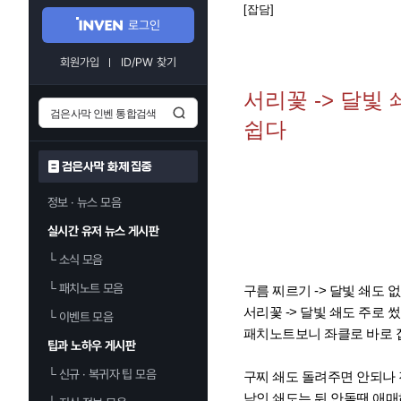
[잡담]
로그인
회원가입
ID/PW 찾기
서리꽃 -> 달빛
쉽다
검은사막 화제 집중
정보 · 뉴스 모음
실시간 유저 뉴스 게시판
└
소식 모음
└
패치노트 모음
구름 찌르기 -> 달빛 쇄도 
서리꽃 -> 달빛 쇄도 주로 
└
이벤트 모음
패치노트보니 좌클로 바로 
팁과 노하우 게시판
└
신규 · 복귀자 팁 모음
구찌 쇄도 돌려주면 안되나
낙인 쇄도는 뒤 안돌땐 애매