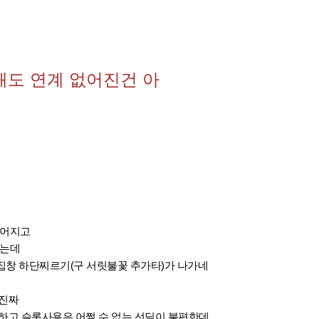
 쇄도 연계 없어진건 아
없어지고
썼는데
집창 하단찌르기(구 서릿불꽃 추가타)가 나가네
 진짜
하고 슬롯사용은 어쩔 수 없는 선딜이 불편한데