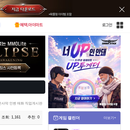
혜택.아이마트
로그인
인
벤
전
체
사
이
트
맵
은사막 인벤 매화 직업게시판
조회:
1,161
추천:
0
게임 캘린더
더보기+