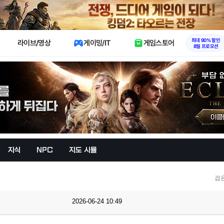
X
최대 90% 할인
라이브/영상
게이밍/IT
게임스토어
8월 프로모션
지식
NPC
지도 시뮬
검
2026-06-24 10:49