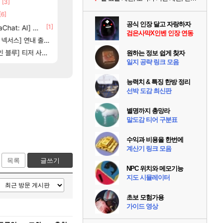
[3]
[7]
[83]
장몰락
보상 공지 나온거 10추 하니 올리자
챕터별 길찾기/지도 공략 (1 ~ 12장)
로아
비스트
[6]
[65]
부산 헌혈 먹튀 ㄷㄷ..
스위치2판 ‘몬헌 와일즈’, 30~40fps 목표 추
메이플
해외겜
공식 인장 달고 자랑하자
3]
[1]
[207]
at: AI] 공개
신호등 2인 40%글 존나 긁히네 씨발
4컷 만화 | 야간 보초는 너무 힘들어
메이플
아주프로
검은사막X인벤 인장 연동
[13]
[1]
스] 연내 출시 예정
7년만에 가족여행을 다녀왔습니다.
장비 올환 이후 약 7개월
검은사막
여행
[125]
[82]
별 분포
] 티저 사이트 오픈
벨가르딘 맛본 시점 민심 췤
쿠를 먼저 보내서 기습하는 법
로아
비스트
원하는 정보 쉽게 찾자
일지 공략 링크 모음
능력치 & 특징 한방 정리
선박 도감 최신판
별명까지 총망라
말도감 티어 구분표
수익과 비용을 한번에
계산기 링크 모음
목록
글쓰기
NPC 위치와 메모기능
지도 시뮬레이터
초보 모험가용
가이드 영상