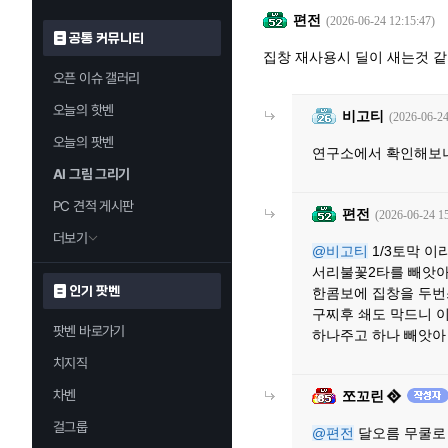
편전
(2026-06-24 12:15:47)
공통 커뮤니티
집창 재사용시 딜이 새는것 같
오픈 이슈 갤러리
오늘의 핫벤
비고티
(2026-06-24
오늘의 팟벤
연구소에서 확인해보니 
AI 그림 그리기
PC 견적 게시판
편전
(2026-06-24 15
더보기
@비고티
1/3토막 
서리불꽃2타를 빼앗아
인기 팟벤
한콤보에 집창을 두번
구찌후 쇄도 막드니 
팟벤 바로가기
하나주고 하나 빼앗아
치지직
차벤
쪼꼬린
걸그룹
@편전
달오름 무쿨로