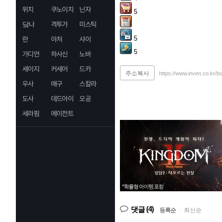
위치
쿠노이치
닌자
5
닼나
격투가
미스틱
5
란
아처
샤이
5
가디언
하사신
노바
세이지
커세어
드카
주소복사
https://www.inven.co.kr/b
우사
매구
스칼라
도사
데드아이
오공
세라핌
에이전트
(4)
댓글
등록순
|
최신순