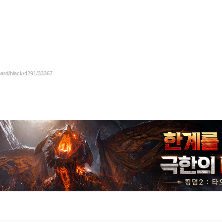
oard/black/4291/33367