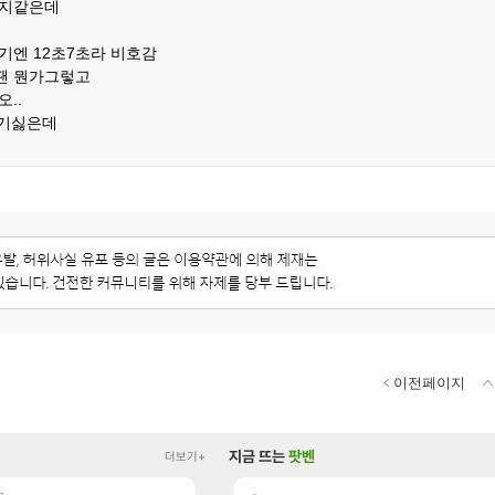
취지같은데
기엔 12초7초라 비호감
땐 뭔가그렇고
..
쓰기싫은데
이전페이지
지금 뜨는
팟벤
더보기+