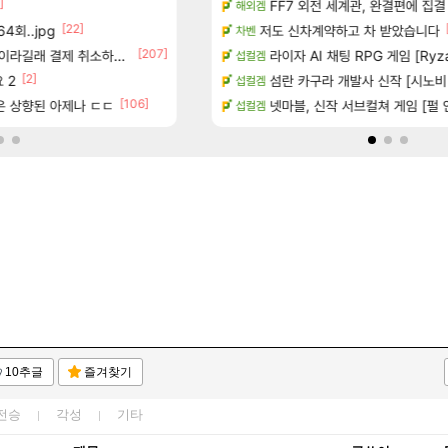
]
카네이션 정보/공략글 모음
FF7 외전 세계관, 완결편에 집결
아스테어 현재상황 악덕작업
리니지 클래식
해외겜
[22]
[87]
4회..jpg
치노트 (8/5)
빵값 문의 후기
저도 신차계약하고 차 받았습니다
메이플
차벤
[207]
[10
라길래 결제 취소하고 나왔다
장
챌린저#77777 저격했습니다!
라이자 AI 채팅 RPG 게임 [RyzaCh
메이플
섭컬겜
[2]
[2]
 2
많은것 같습니다
페이즈 감상평
섬란 카구라 개발사 신작 [시노비 넥서
LoL
섭컬겜
[3]
[106]
좋은 상향된 아제나 ㄷㄷ
시는 분 계신가요
벨가르딘 나이트메어 TOP 10 직업
넷마블, 신작 서브컬쳐 게임 [펄 인 블루
로아
섭컬겜
10추글
즐겨찾기
전승
각성
기타