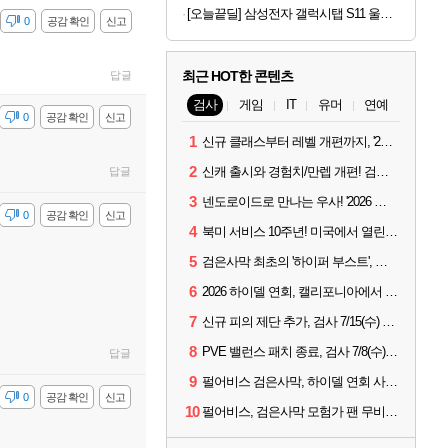
[오늘끝딜] 삼성전자 갤럭시탭 S11 울트라 WIFI 업무용 학습용 SM-X930
감
0
공감 확인
신고
최근 HOT한 콘텐츠
답글
검사
게임
IT
유머
연예
감
0
공감 확인
신고
1
신규 클래스부터 레벨 개편까지, '2026 검은사막 하이델 연회' 총정리
2
신캐 출시와 경험치/만렙 개편! 검사 2026 하이델 연회 모아보기
답글
3
넨도로이드로 만나는 우사! '2026 하이델 연회' 막바지 깜짝 공개
감
0
공감 확인
신고
4
북미 서비스 10주년! 미국에서 열린 '검은사막 하이델 연회'
5
검은사막 최초의 '하이퍼 부스트', 직접 해봤습니다
6
2026 하이델 연회, 캘리포니아에서 개최
7
신규 피의 제단 추가, 검사 7/15(수) 패치 핵심 정리
8
PVE 밸런스 패치 종료, 검사 7/8(수) 패치 핵심 정리
답글
9
펄어비스 검은사막, 하이델 연회 사전 이벤트 시작
감
0
공감 확인
신고
10
펄어비스, 검은사막 모험가 팬 무비 '마디걸스' 글로벌 상영회 개최