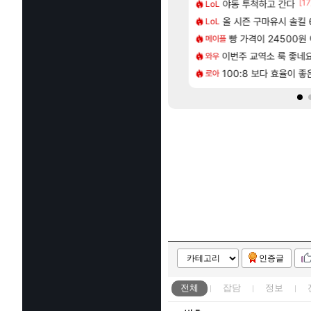
[83]
[17
 나온거 10추 하니 올리자
 길찾기/지도 공략 (1 ~ 12장)
야동 투척하고 간다
비스트 오브 리인
LoL
비스트
[65]
혈 먹튀 ㄷㄷ..
2판 ‘몬헌 와일즈’, 30~40fps 목표 추정
올 시즌 구마유시 솔킬 6
리싱크드 1.06 패
LoL
리싱크드
[207]
2인 40%글 존나 긁히네 씨발
컷 만화 | 야간 보초는 너무 힘들어
빵 가격이 24500원 이
동해바다 추암해수욕
메이플
여행
[13]
[1]
에 가족여행을 다녀왔습니다.
올환 이후 약 7개월
이번주 교역소 룩 좋네요
국내에도 이쁜곳이 
와우
여행
[82]
맛본 시점 민심 췤
 먼저 보내서 기습하는 법
100:8 보다 효율이 
혹시 이 만화 아
로아
애니클립
인증글
전체
잡담
정보