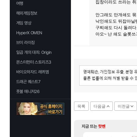
집창이라도 쓰라는 
여행
해외게임정보
안그래도 만개쇄도 묶
낙인쇄도도 뒤잡아닐
게임 영상
구찌쇄도 다시 돌려다오
HyperX OMEN
아오~ 난 쇄도 슬롯
브이 라이징
일곱 개의 대죄: Origin
몬스터헌터 스토리즈3
바이오하자드 레퀴엠
드래곤 퀘스트7
풋볼 매니저26
목록
다음글
이전글
지금 뜨는
핫벤