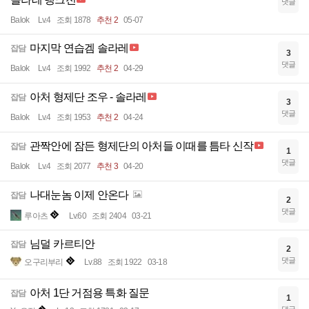
댓글
Balok
Lv.4
조회 1878
추천 2
05-07
마지막 연습겜 솔라레
잡담
3
댓글
Balok
Lv.4
조회 1992
추천 2
04-29
아처 형제단 조우 - 솔라레
잡담
3
댓글
Balok
Lv.4
조회 1953
추천 2
04-24
관짝안에 잠든 형제단의 아처들 이때를 틈타 신작
잡담
1
댓글
Balok
Lv.4
조회 2077
추천 3
04-20
나대눈놈 이제 안온다
잡담
2
댓글
루아츠
Lv.60
조회 2404
03-21
님덜 카르티안
잡담
2
댓글
오구리부리
Lv.88
조회 1922
03-18
아처 1단 거점용 특화 질문
잡담
1