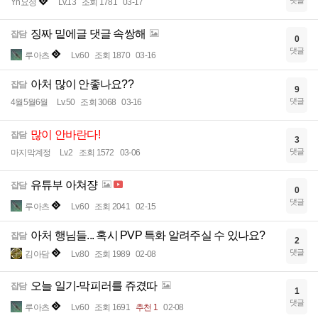
댓글
Yn요정
Lv.13
조회 1781
03-17
징짜 밑에글 댓글 속쌍해
잡담
0
댓글
루아츠
Lv.60
조회 1870
03-16
아처 많이 안좋나요??
잡담
9
댓글
4월5월6월
Lv.50
조회 3068
03-16
많이 안바란다!
잡담
3
댓글
마지막계정
Lv.2
조회 1572
03-06
유튜부 아쳐쟝
잡담
0
댓글
루아츠
Lv.60
조회 2041
02-15
아처 행님들... 혹시 PVP 특화 알려주실 수 있나요?
잡담
2
댓글
김아담
Lv.80
조회 1989
02-08
오늘 일기-막피러를 쥬겼따
잡담
1
댓글
루아츠
Lv.60
조회 1691
추천 1
02-08