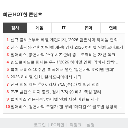
최근 HOT한 콘텐츠
검사
게임
IT
유머
연예
1
신규 클래스부터 레벨 개편까지, '2026 검은사막 하이델 연회' 총정리
2
신캐 출시와 경험치/만렙 개편! 검사 2026 하이델 연회 모아보기
3
펄어비스, 붉은사막 '스위치2' 준비 중... 도깨비는 28년 목표
4
넨도로이드로 만나는 우사! '2026 하이델 연회' 막바지 깜짝 공개
5
북미 서비스 10주년! 미국에서 열린 '검은사막 하이델 연회'
6
2026 하이델 연회, 캘리포니아에서 개최
7
신규 피의 제단 추가, 검사 7/15(수) 패치 핵심 정리
8
PVE 밸런스 패치 종료, 검사 7/8(수) 패치 핵심 정리
9
펄어비스 검은사막, 하이델 연회 사전 이벤트 시작
10
펄어비스, 검은사막 모험가 팬 무비 '마디걸스' 글로벌 상영회 개최
로그인
PC화면
퀵링크
설정