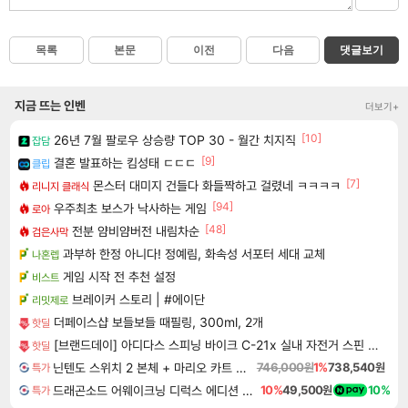
목록
본문
이전
다음
댓글보기
지금 뜨는 인벤
더보기+
[10]
26년 7월 팔로우 상승량 TOP 30 - 월간 치지직
잡담
[9]
결혼 발표하는 킴성태 ㄷㄷㄷ
클립
[7]
몬스터 대미지 건들다 화들짝하고 걸렸네 ㅋㅋㅋㅋ
리니지 클래식
[94]
우주최초 보스가 낙사하는 게임
로아
[48]
전분 얌비얌버전 내림차순
검은사막
과부하 한정 아니다! 정예림, 화속성 서포터 세대 교체
나혼렙
게임 시작 전 추천 설정
비스트
브레이커 스토리 | #에이단
리밋제로
더페이스샵 보들보들 때필링, 300ml, 2개
핫딜
[브랜드데이] 아디다스 스피닝 바이크 C-21x 실내 자전거 스핀 헬스 사이클 유산소 운동기구 홈트
핫딜
닌텐도 스위치 2 본체 + 마리오 카트 월드
746,000원
1%
738,540원
특가
드래곤소드 어웨이크닝 디럭스 에디션 DragonSword Awakening Deluxe Edition
10%
49,500원
10%
특가