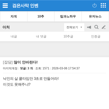
검은사막
인벤
자게
10추
팁과노하우
유저뉴스
아처
전체보기
공
검
글
지
색
내글
내 댓글
10추글
인증글
on/off
쓰
기
[잡담]
많이 안바란다!
마지막계정
댓글: 3 개
조회:
1571
2026-03-06 17:54:37
낙인의 살 쿨타임만 3초로 만들어라!
이것도 못해주냐?