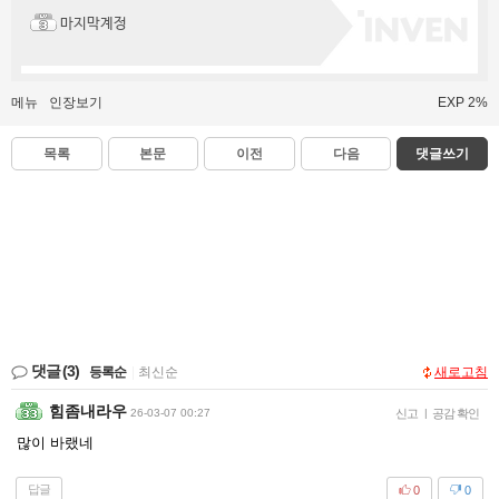
마지막계정
메뉴
인장보기
EXP 2%
목록
본문
이전
다음
댓글쓰기
댓글
(3)
등록순
|
최신순
새로고침
힘좀내라우
26-03-07 00:27
신고
|
공감 확인
많이 바랬네
답글
0
0