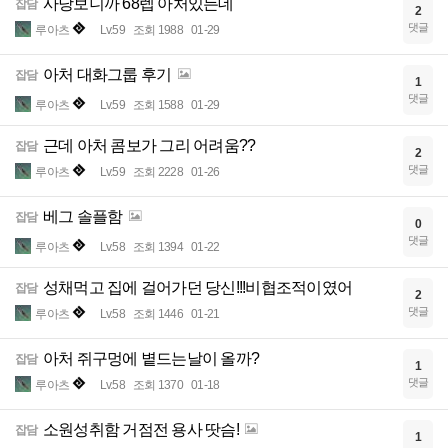
사당보니까 68렙 아처있든데
잡담
2
댓글
루아츠
Lv.59
조회 1988
01-29
아처 대화그룹 후기
잡담
1
댓글
루아츠
Lv.59
조회 1588
01-29
근데 아처 콤보가 그리 어려움??
잡담
2
댓글
루아츠
Lv.59
조회 2228
01-26
베그 솔플함
잡담
0
댓글
루아츠
Lv.58
조회 1394
01-22
성채먹고 집에 걸어가던 당신!!!비협조적이였어
잡담
2
댓글
루아츠
Lv.58
조회 1446
01-21
아처 쥐구멍에 볕드는날이 올까?
잡담
1
댓글
루아츠
Lv.58
조회 1370
01-18
소원성취함 거점전 용사 땃슴!
잡담
1