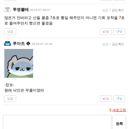
투명뿔테
26-03-07 09:57
신고
|
공감 확인
많은거 안바라고 산들 쿨좀 7초로 통일 해주던지 아니면 기회 포착을 7초
로 줄여주던지 했으면 좋겠음
답글
0
0
루아츠
26-03-07 22:44
신고
|
공감 확인
-정보-
원래 낙인은 무쿨이였따
답글
0
0
새로고침
등록