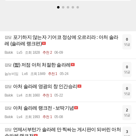
포기하지 않는자 기어코 정상에 오르리라 : 아처 솔라
잡담
0
레 (솔라레 랭크편)
댓글
Balok
Lv.5
조회 1828
추천 2
06-09
(짧) 저점 아처 처절한 솔라레
잡담
0
댓글
늅뉴비임
Lv.6
조회 1849
추천 1
05-24
아처 솔라레 영광의 창 인간승리
잡담
0
댓글
Balok
Lv.4
조회 1660
추천 1
05-22
아처 솔라레 랭크전 - 보딱기념
잡담
2
댓글
Balok
Lv.4
조회 1993
추천 1
05-08
언제서부턴가 솔라레 만 찍싸는 게시판이 되버린 아처
잡담
3
솔라레 랭크전