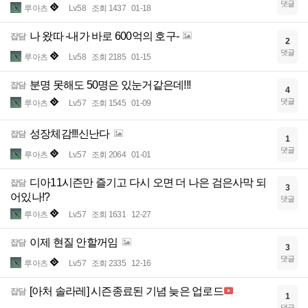
댓글
루아츠
Lv.58
조회 1437
01-18
나 왔따 -내가 바로 600억의 호구-
잡담
2
댓글
루아츠
Lv.58
조회 2185
01-15
분명 못해도 50명은 있눈거같은데!!!
잡담
4
댓글
루아츠
Lv.57
조회 1545
01-09
성장체감!!!신난다
잡담
1
댓글
루아츠
Lv.57
조회 2064
01-01
디아11시즌만 즐기고 다시 오면 더 나은 검은사막 되
잡담
3
어있나!?
댓글
루아츠
Lv.57
조회 1631
12-27
이제 현질 안할꺼임
잡담
3
댓글
루아츠
Lv.57
조회 2335
12-16
[아처 솔라레] 시즌종료된 기념 늦은 업로드
잡담
1
댓글