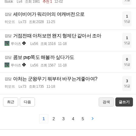
Balok
Lv.4
조회 1981
추천 1
12-02
세이비어가 워리어의 여캐버전으로
잡담
1
댓글
히오뜨
Lv.73
조회 2028
11-25
거점전때 아처보면 왠지 형제단 같아서 조아
잡담
1
댓글
루아츠
Lv.56
조회 1516
11-18
콤보 pvp쪽도 해볼까 싶다가도
잡담
0
댓글
루아츠
Lv.56
조회 1567
11-18
아처는 군왕무기 뭐부터 바꾸는게좋아여?
잡담
3
댓글
히오뜨
Lv.73
조회 1735
11-18
최근
다음
검색
글쓰기
1
2
3
4
5