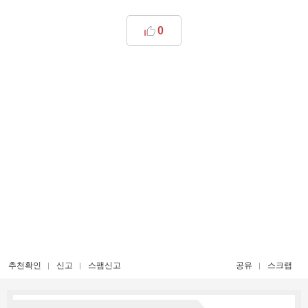
0
추천확인
신고
스팸신고
공유
스크랩