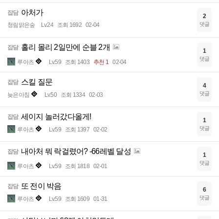
아처가
잡담
2
댓글
청림맑은숲
Lv.24
조회 1692
02-04
홀리 몰리 2일만에 순블 2개
잡담
1
댓글
루아츠
Lv.59
조회 1403
추천 1
02-04
스킬 질문
잡담
4
댓글
늦은아침
Lv.50
조회 1334
02-03
세이지 놀러갔다올게!
잡담
1
댓글
루아츠
Lv.59
조회 1397
02-02
내아처 뭐 락걸렸어? -66레벨 달성
잡담
1
댓글
루아츠
Lv.59
조회 1818
02-01
또 전이 박음
잡담
6
댓글
루아츠
Lv.59
조회 1609
01-31