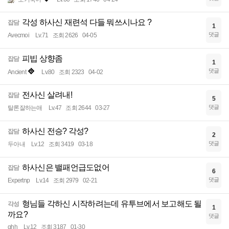
각성 하사신 재련석 다들 뭐쓰시나요 ?
잡담
1
댓글
Avecmoi
Lv.71
조회 2626
04-05
피빕 상향좀
잡담
1
댓글
Ancient
Lv.80
조회 2323
04-02
전사신 살려내!
잡담
5
댓글
탈론잘하는애
Lv.47
조회 2644
03-27
하사신 전승? 각성?
잡담
2
댓글
두아내
Lv.12
조회 3419
03-18
하사신은 밸패언급도없어
잡담
6
댓글
Expertnp
Lv.14
조회 2979
02-21
형님들 각하신 시작하려는데 유투브에서 보고해도 될
각성
1
까요?
댓글
ghh
Lv.12
조회 3187
01-30