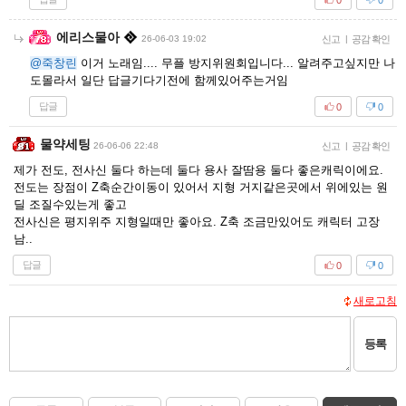
에리스물아
26-06-03 19:02
신고
|
공감 확인
@죽창린
이거 노래임.... 무플 방지위원회입니다... 알려주고싶지만 나
도몰라서 일단 답글기다기전에 함께있어주는거임
답글
0
0
물약세팅
26-06-06 22:48
신고
|
공감 확인
제가 전도, 전사신 둘다 하는데 둘다 용사 잘땀용 둘다 좋은캐릭이에요.
전도는 장점이 Z축순간이동이 있어서 지형 거지같은곳에서 위에있는 원
딜 조질수있는게 좋고
전사신은 평지위주 지형일때만 좋아요. Z축 조금만있어도 캐릭터 고장
남..
답글
0
0
새로고침
등록