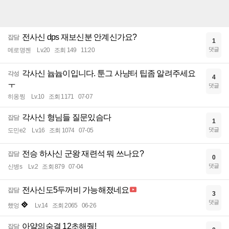
전사신 dps 재보신분 안계신가요?
잡담
1
댓글
메로명젠
Lv.20
조회 149
11:20
각사신 늅늅이입니다. 툰그 사냥터 팁좀 알려주세요
각성
4
ㅜ
댓글
히옹찡
Lv.10
조회 1171
07-07
각사신 형님들 질문있슴다
잡담
1
댓글
도민e2
Lv.16
조회 1074
07-05
전승 하사신 군왕 재련석 뭐 쓰나요?
잡담
0
댓글
신병s
Lv.2
조회 879
07-04
전사신도5두꺼비 가능해졌네요
잡담
3
댓글
했엉
Lv.14
조회 2065
06-26
아얄의숨결 12초해줭!
잡담