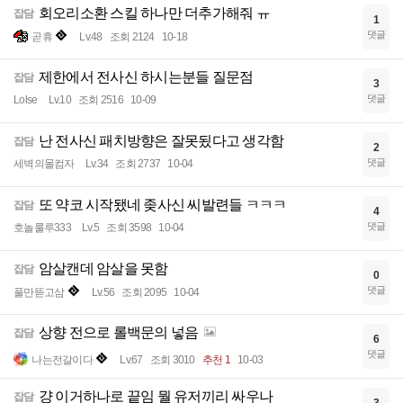
회오리소환 스킬 하나만 더추가해줘 ㅠ
잡담
1
댓글
곧휴
Lv.48
조회 2124
10-18
제한에서 전사신 하시는분들 질문점
잡담
3
댓글
Lolse
Lv.10
조회 2516
10-09
난 전사신 패치방향은 잘못됬다고 생각함
잡담
2
댓글
세벽의몰컴자
Lv.34
조회 2737
10-04
또 약코 시작됐네 좆사신 씨발련들 ㅋㅋㅋ
잡담
4
댓글
호놀룰루333
Lv.5
조회 3598
10-04
암살캔데 암살을 못함
잡담
0
댓글
풀만뜯고삼
Lv.56
조회 2095
10-04
상향 전으로 롤백문의 넣음
잡담
6
댓글
나는전갈이다
Lv.67
조회 3010
추천 1
10-03
걍 이거하나로 끝임 뭘 유저끼리 싸우나
잡담