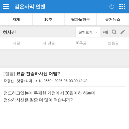
검은사막
인벤
자게
10추
팁과노하우
유저뉴스
하사신
전체보기
공
검
글
지
색
내글
내 댓글
10추글
인증글
on/off
쓰
기
[잡담]
요즘 전승하사신 어떰?
죽창린
댓글: 4 개
조회:
2550
2026-06-03 09:48:48
전도하고있는데 무제한 거점에서 20킬이하 하는데
전승하사신은 킬좀 더 많이 먹습니까?