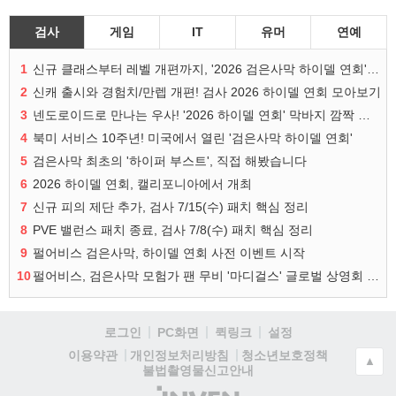
검사
게임
IT
유머
연예
1
신규 클래스부터 레벨 개편까지, '2026 검은사막 하이델 연회' 총정리
2
신캐 출시와 경험치/만렙 개편! 검사 2026 하이델 연회 모아보기
3
넨도로이드로 만나는 우사! '2026 하이델 연회' 막바지 깜짝 공개
4
북미 서비스 10주년! 미국에서 열린 '검은사막 하이델 연회'
5
검은사막 최초의 '하이퍼 부스트', 직접 해봤습니다
6
2026 하이델 연회, 캘리포니아에서 개최
7
신규 피의 제단 추가, 검사 7/15(수) 패치 핵심 정리
8
PVE 밸런스 패치 종료, 검사 7/8(수) 패치 핵심 정리
9
펄어비스 검은사막, 하이델 연회 사전 이벤트 시작
10
펄어비스, 검은사막 모험가 팬 무비 '마디걸스' 글로벌 상영회 개최
로그인
PC화면
퀵링크
설정
청소년보호정책
이용약관
개인정보처리방침
▲
불법촬영물신고안내
(주)