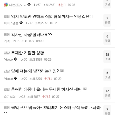
3
댓글
나는전갈이다
Lv.67
조회 2481
추천 1
10-03
억지 약코만 안해도 직업 혐오까지는 안생길텐데
잡담
2
댓글
아이스멜론
Lv.77
조회 2277
10-02
각사신 사냥 잘하나요??
잡담
6
댓글
커넥
Lv.15
조회 3877
09-30
무제한 거점판 상황
잡담
38
댓글
Micoco
Lv.70
조회 3539
09-29
밑에 쟤는 왜 발작하는거임?
잡담
5
댓글
Micoco
Lv.70
조회 2279
추천 1
09-29
혼란한 와중에 올리는 무제한 하사신 세팅
잡담
12
댓글
출근싫엉
Lv.22
조회 3867
추천 2
09-27
펄업 ㅆㅂ 넘들아~ 꼬리베기 몬스터 무적 돌려내놔라
잡담
2
~~
댓글