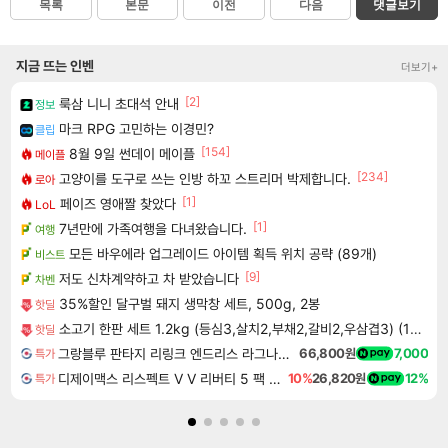
목록
본문
이전
다음
댓글보기
지금 뜨는 인벤
더보기+
[2]
룩삼 니니 초대석 안내
정보
마크 RPG 고민하는 이경민?
클립
[154]
8월 9일 썬데이 메이플
메이플
[234]
고양이를 도구로 쓰는 인방 하꼬 스트리머 박제합니다.
로아
[1]
페이즈 영애짤 찾았다
LoL
[1]
7년만에 가족여행을 다녀왔습니다.
여행
모든 바우에라 업그레이드 아이템 획득 위치 공략 (89개)
비스트
[9]
저도 신차계약하고 차 받았습니다
차벤
35%할인 달구벌 돼지 생막창 세트, 500g, 2봉
핫딜
소고기 한판 세트 1.2kg (등심3,살치2,부채2,갈비2,우삼겹3) (100g당 2,658원)
핫딜
그랑블루 판타지 리링크 엔드리스 라그나로크 Granblue Fantasy Relink Endless Ragnarok
66,800원
7,000
특가
디제이맥스 리스펙트 V V 리버티 5 팩 DJMAX RESPECT V V Liberty 5 Pack DLC
10%
26,820원
12%
특가