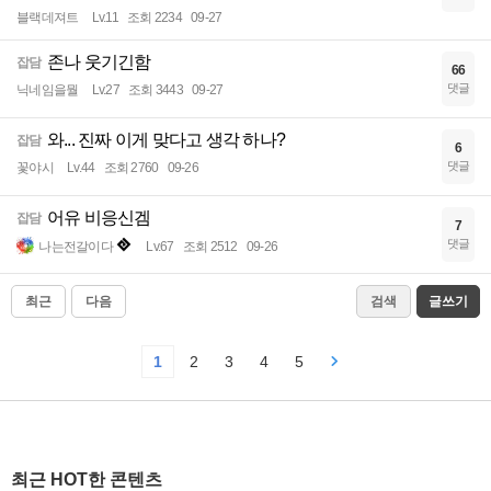
블랙데져트
Lv.11
조회 2234
09-27
존나 웃기긴함
잡담
66
댓글
닉네임을뭘
Lv.27
조회 3443
09-27
와... 진짜 이게 맞다고 생각 하나?
잡담
6
댓글
꽃야시
Lv.44
조회 2760
09-26
어유 비응신겜
잡담
7
댓글
나는전갈이다
Lv.67
조회 2512
09-26
최근
다음
검색
글쓰기
1
2
3
4
5
최근 HOT한 콘텐츠