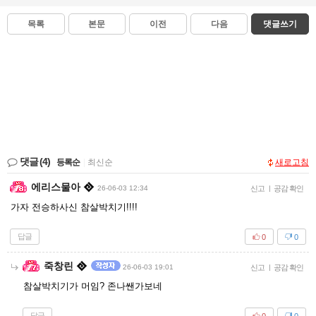
목록
본문
이전
다음
댓글쓰기
댓글
(4)
등록순
|
최신순
새로고침
에리스물아
26-06-03 12:34
신고
|
공감 확인
가자 전승하사신 참살박치기!!!!
답글
0
0
죽창린
26-06-03 19:01
신고
|
공감 확인
참살박치기가 머임? 존나쌘가보네
답글
0
0