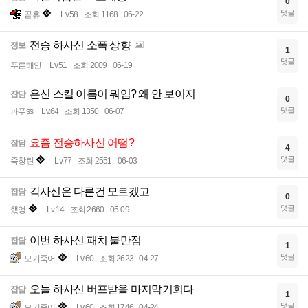
0
댓글
곧휴
Lv.58
조회 1168
06-22
전승 하사신 소폭 상향
정보
1
댓글
푸른해안
Lv.51
조회 2009
06-19
은신 스킬 이름이 뭐임? 왜 안 보이지
잡담
0
댓글
파푸ss
Lv.64
조회 1350
06-07
요즘 전승하사신 어떰?
잡담
4
댓글
죽창린
Lv.77
조회 2551
06-03
각사신은 다른건 모르겠고
잡담
0
댓글
했엉
Lv.14
조회 2660
05-09
이번 하사신 패치 불만점
잡담
1
댓글
모기죽어
Lv.60
조회 2623
04-27
오늘 하사신 버프받을 마지막기회다
잡담
1
댓글
모기죽어
Lv.60
조회 1746
04-24