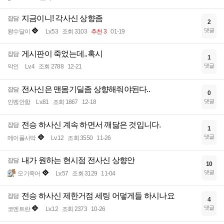
지금이니! 각사신 상향좀
잡담
2
댓글
왕수달이
Lv.53
조회 3103
추천 3
01-19
게시판이 죽었는데..혹시
잡담
1
댓글
악인
Lv.4
조회 2788
12-21
전사신은 맨몸기딜좀 상향해줘야된다..
잡담
0
댓글
인벥안함
Lv.81
조회 1867
12-18
전승 하사신 계속 하면서 깨닳은 것입니다.
잡담
1
댓글
메이플사막
Lv.12
조회 3550
11-26
내가 원하는 현시점 전사신 상향안
잡담
10
댓글
모기죽어
Lv.57
조회 3129
11-04
전승 하사신 제한거점 세팅 어덯게들 하시나요
잡담
4
댓글
코엔트란
Lv.12
조회 2373
10-26