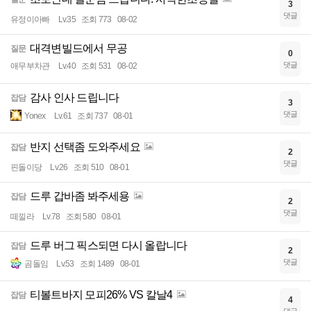
3
댓글
유정이아빠
Lv.35
조회 773
08-02
대격변빌드에서 무공
질문
0
댓글
애무부차관
Lv.40
조회 531
08-02
감사 인사 드립니다
잡담
3
댓글
Yonex
Lv.61
조회 737
08-01
반지 선택좀 도와주세요
잡담
2
댓글
핀돌이당
Lv.26
조회 510
08-01
드루 갑바좀 봐주세용
잡담
2
댓글
떼낄라
Lv.78
조회 580
08-01
드루 버그 픽스되면 다시 올랍니다
잡담
2
댓글
곰돌임
Lv.53
조회 1489
08-01
티볼트바지 모피26% VS 칼날4
잡담
4