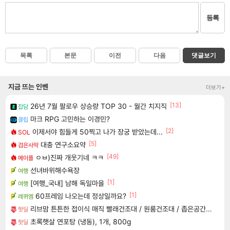
등록
목록
본문
이전
다음
댓글보기
지금 뜨는 인벤
더보기+
[13]
26년 7월 팔로우 상승량 TOP 30 - 월간 치지직
잡담
마크 RPG 고민하는 이경민?
클립
[2]
이제서야 힘들게 50찍고 나가 장궁 받았는데...
SOL
[5]
대충 연구소요약
검은사막
[49]
ㅇㅂ)진짜 개웃기네 ㅋㅋ
메이플
선녀바위해수욕장
여행
[1]
[여행_국내] 남해 독일마을
여행
[1]
60프레임 나오는데 정상일까요?
레퀴엠
리브맘 튼튼한 접이식 매직 빨래건조대 / 원룸건조대 / 좁은공간에 딱! 자리차지 없는 건조대
핫딜
초록햇살 연포탕 (냉동), 1개, 800g
핫딜