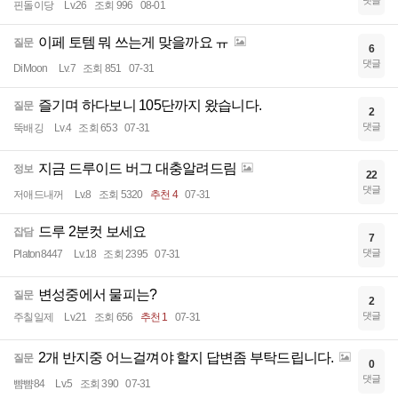
댓글
핀돌이당
Lv.26
조회 996
08-01
이페 토템 뭐 쓰는게 맞을까요 ㅠ
질문
6
댓글
DiMoon
Lv.7
조회 851
07-31
즐기며 하다보니 105단까지 왔습니다.
질문
2
댓글
뚝배깅
Lv.4
조회 653
07-31
지금 드루이드 버그 대충알려드림
정보
22
댓글
저애드내꺼
Lv.8
조회 5320
추천 4
07-31
드루 2분컷 보세요
잡담
7
댓글
Platon8447
Lv.18
조회 2395
07-31
변성중에서 물피는?
질문
2
댓글
주칠일제
Lv.21
조회 656
추천 1
07-31
2개 반지중 어느걸껴야 할지 답변좀 부탁드립니다.
질문
0
댓글
뺨뺨84
Lv.5
조회 390
07-31