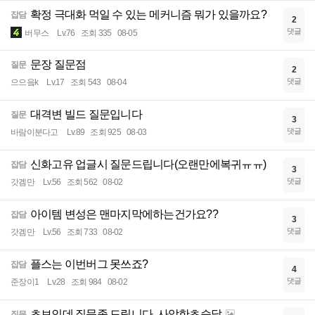
확정 극대화 먹일 수 있는 메커니즘 뭐가 있을까요?
잡담
2
댓글
버무스
Lv.76
조회 335
08-05
문장 질문점
질문
2
댓글
으으읔k
Lv.17
조회 543
08-04
대격변 빌드 질문입니다
질문
3
댓글
바람이분다고
Lv.89
조회 925
08-03
신화고유 업글시 질문드립니다(오랜만에복귀ㅠㅠ)
잡담
3
댓글
갓겜만
Lv.56
조회 562
08-02
아이템 변성은 맨마지막에하는건가요??
잡담
3
댓글
갓겜만
Lv.56
조회 733
08-02
플스는 이번버그 못쓰죠?
잡담
4
댓글
준장이1
Lv.28
조회 984
08-02
초보인데 질문좀 드립니다. 사악한초승달
질문