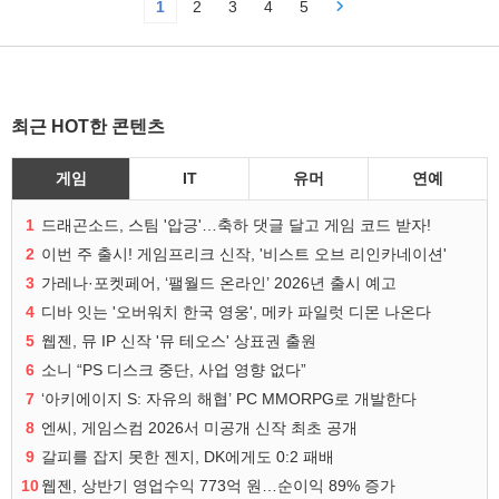
1
2
3
4
5
최근 HOT한 콘텐츠
게임
IT
유머
연예
1
드래곤소드, 스팀 '압긍'…축하 댓글 달고 게임 코드 받자!
2
이번 주 출시! 게임프리크 신작, '비스트 오브 리인카네이션'
3
가레나·포켓페어, ‘팰월드 온라인’ 2026년 출시 예고
4
디바 잇는 '오버워치 한국 영웅', 메카 파일럿 디몬 나온다
5
웹젠, 뮤 IP 신작 '뮤 테오스' 상표권 출원
6
소니 “PS 디스크 중단, 사업 영향 없다”
7
‘아키에이지 S: 자유의 해협’ PC MMORPG로 개발한다
8
엔씨, 게임스컴 2026서 미공개 신작 최초 공개
9
갈피를 잡지 못한 젠지, DK에게도 0:2 패배
10
웹젠, 상반기 영업수익 773억 원…순이익 89% 증가