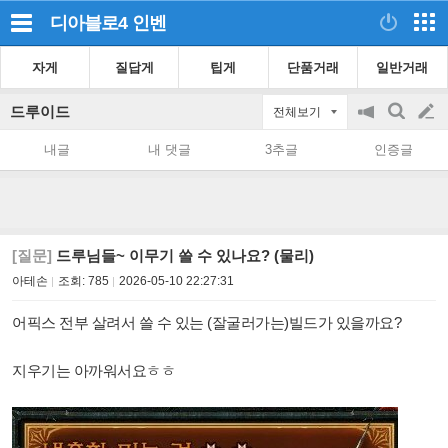
디아블로4
인벤
자게
질답게
팁게
단품거래
일반거래
드루이드
전체보기
공
검
글
지
색
내글
내 댓글
3추글
인증글
on/off
쓰
기
[질문]
드루님들~ 이무기 쓸 수 있나요? (물리)
아테손
조회:
785
2026-05-10 22:27:31
어픽스 전부 살려서 쓸 수 있는 (잘굴러가는)빌드가 있을까요?
지우기는 아까워서요ㅎㅎ