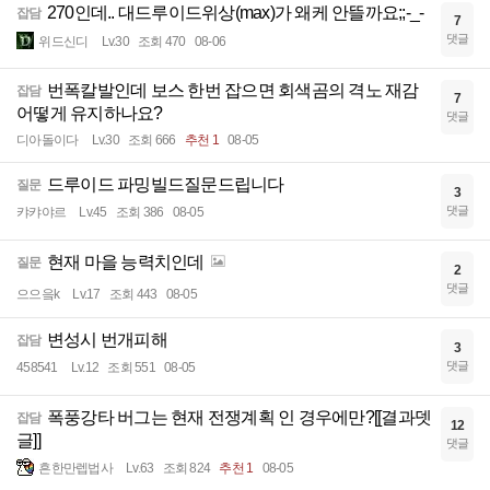
270인데.. 대드루이드위상(max)가 왜케 안뜰까요;;-_-
잡담
7
댓글
위드신디
Lv.30
조회 470
08-06
번폭칼발인데 보스 한번 잡으면 회색곰의 격노 재감
잡담
7
어떻게 유지하나요?
댓글
디아돌이다
Lv.30
조회 666
추천 1
08-05
드루이드 파밍빌드질문드립니다
질문
3
댓글
캬캬야르
Lv.45
조회 386
08-05
현재 마을 능력치인데
질문
2
댓글
으으읔k
Lv.17
조회 443
08-05
변성시 번개피해
잡담
3
댓글
458541
Lv.12
조회 551
08-05
폭풍강타 버그는 현재 전쟁계획 인 경우에만?[[결과뎃
잡담
12
글]]
댓글
흔한만렙법사
Lv.63
조회 824
추천 1
08-05