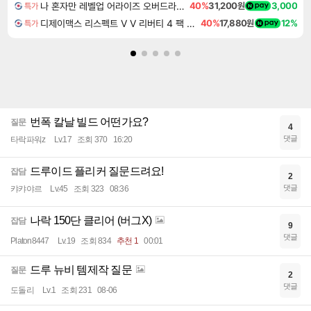
나 혼자만 레벨업 어라이즈 오버드라이브 디럭스 에디션 Solo Leveling Arise Overdrive Deluxe Edition
40%
31,200원
3,000
특가
디제이맥스 리스펙트 V V 리버티 4 팩 DJMAX RESPECT V V Liberty 4 Pack DLC
40%
17,880원
12%
특가
번폭 칼날 빌드 어떤가요?
질문
4
댓글
타락파워z
Lv.17
조회 370
16:20
드루이드 플리커 질문드려요!
잡담
2
댓글
캬캬야르
Lv.45
조회 323
08:36
나락 150단 클리어 (버그X)
잡담
9
댓글
Platon8447
Lv.19
조회 834
추천 1
00:01
드루 뉴비 템제작 질문
질문
2
댓글
도돌리
Lv.1
조회 231
08-06