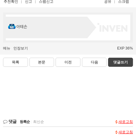
추천확인
신고
스팸신고
공유
스크랩
아테손
메뉴
인장보기
EXP 36%
목록
본문
이전
다음
댓글쓰기
댓글
등록순
|
최신순
새로고침
새로고침