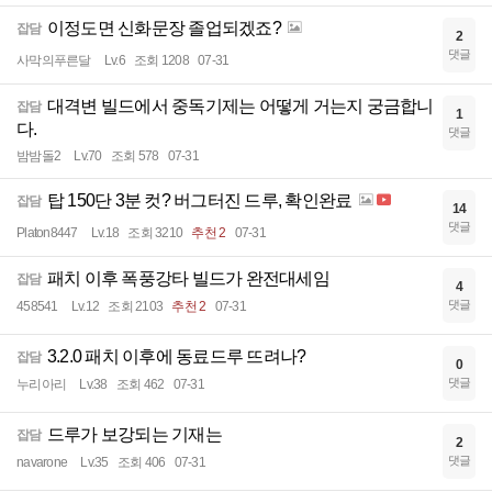
이정도면 신화문장 졸업되겠죠?
잡담
2
댓글
사막의푸른달
Lv.6
조회 1208
07-31
대격변 빌드에서 중독기제는 어떻게 거는지 궁금합니
잡담
1
다.
댓글
밤밤돌2
Lv.70
조회 578
07-31
탑 150단 3분 컷? 버그터진 드루, 확인완료
잡담
14
댓글
Platon8447
Lv.18
조회 3210
추천 2
07-31
패치 이후 폭풍강타 빌드가 완전대세임
잡담
4
댓글
458541
Lv.12
조회 2103
추천 2
07-31
3.2.0 패치 이후에 동료드루 뜨려나?
잡담
0
댓글
누리아리
Lv.38
조회 462
07-31
드루가 보강되는 기재는
잡담
2
댓글
navarone
Lv.35
조회 406
07-31