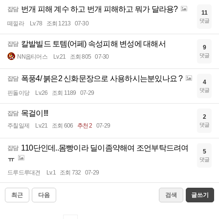
번개 피해 계수 하고 번개 피해하고 뭐가 달라용?
잡담
11
댓글
떼낄라
Lv.78
조회 1213
07-30
칼발빌드 토템(어페) 속성피해 변성에 대해서
잡담
9
댓글
NN옵티머스
Lv.21
조회 805
07-30
폭풍4/ 붉은2 신화문장으로 사용하시는분있나요 ?
잡담
4
댓글
핀돌이당
Lv.26
조회 1189
07-29
목걸이!!!
잡담
2
댓글
주칠일제
Lv.21
조회 606
추천 2
07-29
110단인데..몸빵이라 딜이좀약해여 조언부탁드려여
잡담
5
ㅠ
댓글
드루드루대견
Lv.1
조회 732
07-29
최근
다음
검색
글쓰기