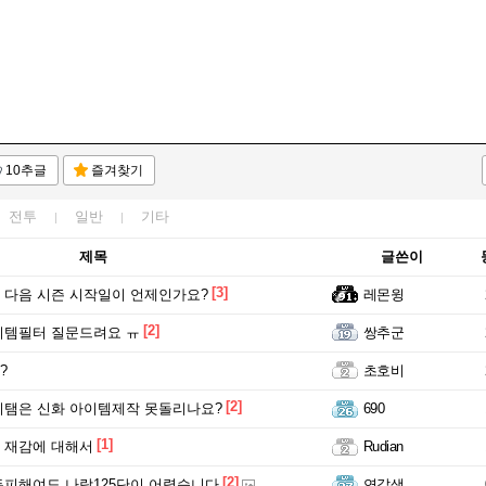
10추글
즐겨찾기
전투
일반
기타
제목
글쓴이
[3]
다음 시즌 시작일이 언제인가요?
레몬윙
[2]
이템필터 질문드려요 ㅠ
쌍추군
?
초호비
[2]
탬은 신화 아이템제작 못돌리나요?
690
[1]
 재감에 대해서
Rudian
[2]
피해여도 나락125단이 어렵습니다
연갈색