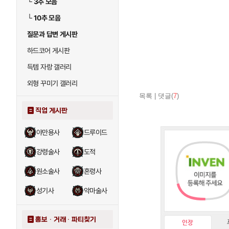
└
3추 모음
└
10추 모음
질문과 답변 게시판
하드코어 게시판
득템 자랑 갤러리
외형 꾸미기 갤러리
목록
|
댓글(
7
)
직업 게시판
야만용사
드루이드
강령술사
도적
원소술사
혼령사
성기사
악마술사
홍보 · 거래 · 파티찾기
인장