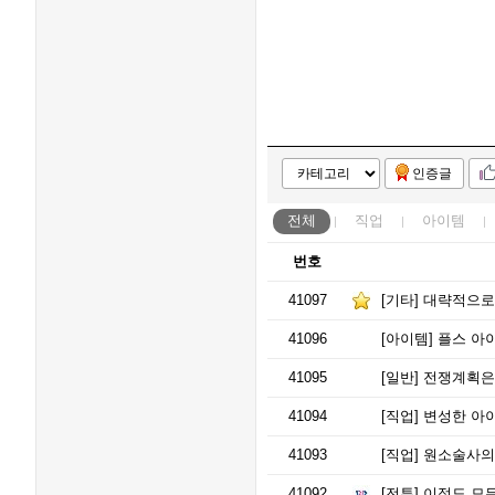
인증글
전체
직업
아이템
번호
41097
[기타]
대략적으로 
41096
[아이템]
플스 아
41095
[일반]
전쟁계획은
41094
[직업]
변성한 아이
41093
[직업]
원소술사의
41092
[전투]
이정도 모든