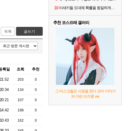
10
이새키들 도대체 확률을 동일하게설정한게맞나?
추천 코스프레 갤러리
목록
글쓰기
등록일
조회
추천
21:52
203
0
20:34
134
0
그 비스크돌은 사랑을 한다 코마 키타가
와 마린 리즈큥 ver
20:21
107
0
14:42
198
0
10:43
162
0
08:33
345
0