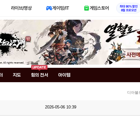
최대 90% 할인
라이브/영상
게이밍/IT
게임스토어
8월 프로모션
터
지도
힘의 전서
아이템
디아블로
2026-05-06 10:39