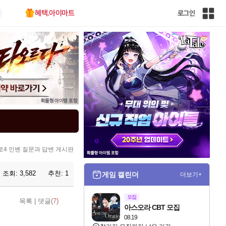
혜택.아이마트
로그인
인
벤
전
체
사
이
트
맵
4 인벤 질문과 답변 게시판
조회:
3,582
추천:
1
게임 캘린더
더보기+
모집
목록
|
댓글(
7
)
아스오라 CBT 모집
08.19