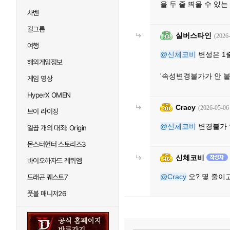
을 두 줄 띄울 수 있는
차벤
걸그룹
실버스타인
(2026
여행
@신체코비
변성은 1
해외게임정보
'속성변경불가가 안 붙
게임 영상
HyperX OMEN
Cracy
(2026-05-06
브이 라이징
@신체코비
변경불가 
일곱 개의 대죄: Origin
몬스터헌터 스토리즈3
신체코비
바이오하자드 레퀴엠
@Cracy
오? 몇 줄이
드래곤 퀘스트7
풋볼 매니저26