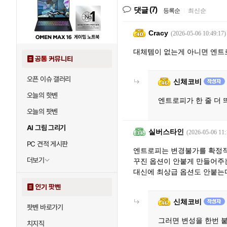
(7)
댓글
등록순
|
최신순
Cracy
(2026-05-06 10:49:17)
대체템이 없는게 아니면 엔트
공통 커뮤니티
오픈 이슈 갤러리
신체코비
오늘의 핫벤
엔트로피가 한 줄 더
오늘의 팟벤
AI 그림 그리기
실버스타인
(2026-05-06 11:
PC 견적 게시판
엔트로피는 변경불가를 확정
더보기
꾸진 옵션이 안붙게 만들어주는
대신에 최상급 옵션도 안붙는
인기 팟벤
신체코비
팟벤 바로가기
그러면 변성을 한번 
치지직