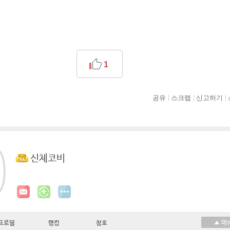
1
공유
스크랩
신고하기
신체코비
프로필
랭킹
칭호