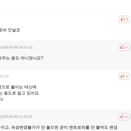
공감
비공
0
로피 안넣죠
(2026-05-06 10:54:12)
공감
비공
0
 띄우는 용도 아니었나요?
11:11)
공감
비공
0
적으로 붙이는 대신에
 용도로 알고 있어요.
다-
(2026-05-06 11:16:19)
공감
비공
0
붙이고, 속성변경불가가 안 붙으면 굳이 엔트로피를 안 붙여도 변성