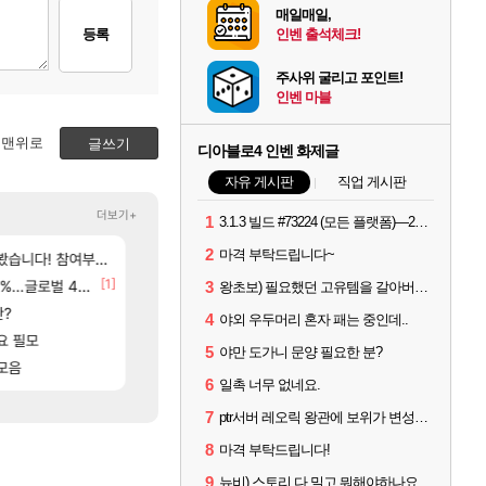
매일매일,
등록
인벤 출석체크!
주사위 굴리고 포인트!
인벤 마블
맨위로
글쓰기
디아블로4 인벤 화제글
자유 게시판
직업 게시판
더보기+
1
3.1.3 빌드 #73224 (모든 플랫폼)—2026년 8월 13일
2
마격 부탁드립니다~
[254]
[55]
 추정사건
여부터 추첨까지????
후닝 780억 부자 아니였음??
아키츠 아키나 성우 정보 및 주요 필모
메이플
아스오라
[1]
[1]
[
글로벌 4위로 부상
환산 13만 스펙으로 삐져서 매주 수로 10만점 치고있으면 ㅋㅋ
[여행_국내] 남해 독일마을
메이플
여행
3
왕초보) 필요했던 고유템을 갈아버렸다 크흑.,..
[5]
판?
주말패키지 결과.....
프롤로그 테스트를 마치고.. (feat. 리아)
리니지M
리밋제로
4
야외 우두머리 혼자 패는 중인데..
[17]
[81]
..
요 필모
아이고... 길드내에서 쿠데타 일어났네
8월 28일 넷플릭스에서 예고편 공개 예정
메이플
GTA6
5
야만 도가니 문양 필요한 분?
[187]
[96]
니다
모음
이거 진짜 뭐라는거야?
모든 바우에라 업그레이드 아이템 획득 위치 공략 (89
메이플
비스트
6
일촉 너무 없네요.
7
ptr서버 레오릭 왕관에 보위가 변성으로 붙으면 시즌 보석도 적용이 될까?
8
마격 부탁드립니다!
9
뉴비) 스토리 다 밀고 뭐해야하나요..??