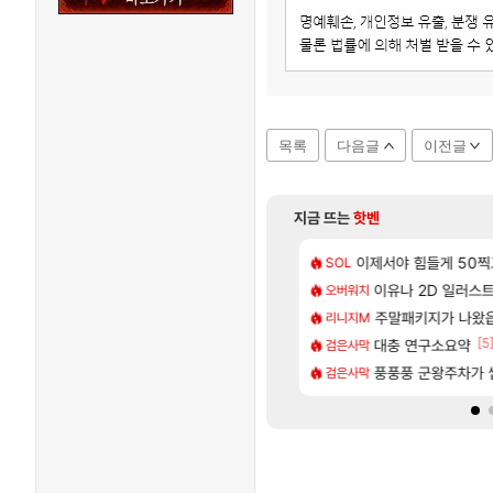
목록
다음글
이전글
지금 뜨는
핫벤
[55]
80억 부자 아니였음??
키츠 아키나 성우 정보 및 주요 필모
이제서야 힘들게 50찍고
모든 엘리트 골렘 위
SOL
비스트
[1]
[86]
 스펙으로 삐져서 매주 수로 10만점 치고있으면 ㅋㅋ
_국내] 남해 독일마을
이유나 2D 일러스
카가미하라 하루 
오버워치
아스오라
[5]
키지 결과.....
로그 테스트를 마치고.. (feat. 리아)
주말패키지가 나왔
모든 요리/작물 책 획득 
리니지M
비스트
[81]
[5
.. 길드내에서 쿠데타 일어났네
 28일 넷플릭스에서 예고편 공개 예정
선녀바위해수욕장
대충 연구소요약
검은사막
여행
[96]
짜 뭐라는거야?
바우에라 업그레이드 아이템 획득 위치 공략 (89개)
라스트 에포크 시즌5 
풍풍풍 군왕주차가 씹
검은사막
PV