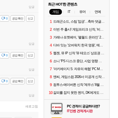
최근 HOT한 콘텐츠
답글
게임
IT
유머
연예
감
0
공감 확인
신고
1
드래곤소드, 스팀 '압긍'…축하 댓글 달고 게임 코드 받자!
2
이번 주 출시! 게임프리크 신작, '비스트 오브 리인카네이션'
3
가레나·포켓페어, ‘팰월드 온라인’ 2026년 출시 예고
답글
4
디바 잇는 '오버워치 한국 영웅', 메카 파일럿 디몬 나온다
5
웹젠, 뮤 IP 신작 '뮤 테오스' 상표권 출원
감
0
공감 확인
신고
6
소니 “PS 디스크 중단, 사업 영향 없다”
7
‘아키에이지 S: 자유의 해협’ PC MMORPG로 개발한다
답글
8
엔씨, 게임스컴 2026서 미공개 신작 최초 공개
감
0
공감 확인
신고
9
컴투스-에이버튼 신작 '제우스' 8월 26일 출시…"모두를 위한 경쟁"
10
갈피를 잡지 못한 젠지, DK에게도 0:2 패배
답글
PC 견적이 궁금하다면?
새로고침
IT인벤 견적게시판