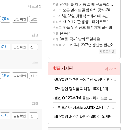
선생님들 차 시동 끌 때 꾸르륵소리나는데
차벤
새로고침
모든 엘리트 골렘 위치 공략 (30개) - 방랑 결투가
비스트
8월 28일 넷플릭스에서 예고편 공개 예정
GTA6
감
0
공감 확인
신고
‘GTA 6’ 예판 흥행…테이크투 “내부 예상 크게 넘어”
해외겜
'하늘 위의 공포' 도전과제 달성법
비스트
운문댐
여행
답글
[여행_국내] 남해 독일마을
여행
메모리 3사, 2027년 생산분 완판?
해외겜
감
0
공감 확인
신고
새로고침
답글
핫딜
게시판
더보기+
감
0
공감 확인
신고
68%할인 대한민국농수산 설탕바나나, 3kg, 1박스
42%할인 명식품 파래김, 100매, 1개
벨킨 Qi2 25W 3in1 울트라차지 프로 모듈형 고속 무선 충전기 WIZ052kr 갤럭시S26 아이폰17 호환
답글
더빅토리아 청포도 500ml x 20개 + 레몬 500ml x 20개
감
0
공감 확인
신고
58%할인 배스킨라빈스 엄마는 외계인 초코볼, 32g, 6개입, 2개