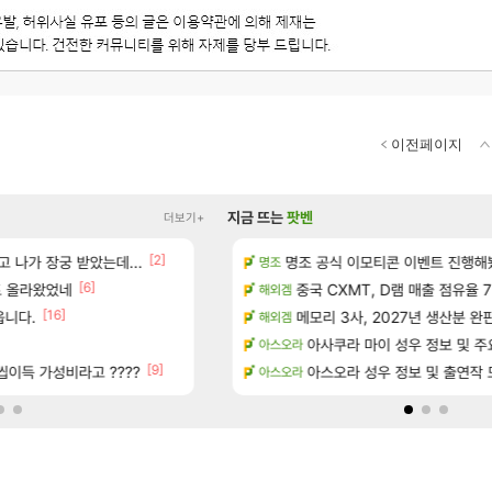
이전페이지
지금 뜨는
팟벤
더보기+
[2]
 나가 장궁 받았는데...
치 공략 (30개) - 방랑 결투가
베라서버 1위길드 내 대규모 인원이탈종용
명조 공식 이모티콘 이벤트 진행해봤습니다! 참
메이플
명조
[6]
[49]
트 올라왔었네
성우 정보 및 주요 필모
ㅇㅂ)진짜 개웃기네 ㅋㅋ
중국 CXMT, D램 매출 점유율 7%…
메이플
해외겜
[16]
[120]
읍니다.
위치 공략 (36개) - 미식가 도전과제
씨발 컬프프 클릭 미스낫네
메모리 3사, 2027년 생산분 완
메이플
해외겜
]
환카라를 유 에크 교환 쪼매 서운함
아사쿠라 마이 성우 정보 및 주
검은사막
아스오라
[9]
- 서리화신의 분노 티저
이득 가성비라고 ????
☆무료☆ 템세팅 사이트 개발자입
아스오라 성우 정보 및 출연작 
메이플
아스오라