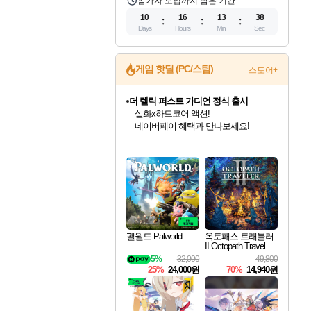
참가자 모집까지 남은 기간
10
16
13
36
Days
Hours
Min
Sec
게임 핫딜 (PC/스팀)
스토어+
더 렐릭 퍼스트 가디언 정식 출시
설화x하드코어 액션!
네이버페이 혜택과 만나보세요!
인벤게임즈 8월 특별 할인!
드래곤소드: 어웨이크닝 입점!
문명 7 특별 할인!
마블 투혼 파이팅 소울즈 정식출시!
귀무자: 검의 길 예약 판매 중!
비스트 오브 리인카네이션 정식 출시!
커세어 코브 출시 기념 할인!
베데스다 40주년 기념 할인 중!
캡콤 프렌차이즈 할인 진행 중!
캡콤 일부 상품 상시 할인
스타워즈 은하계 레이서
로블록스 기프트 카드 공식 입점
인기 퍼블리셔 모음!
스팀으로 만나는 드래곤소드!
조선&고려 DLC 출시 예정
마블 히어로 총 출동&화려한 격투!
10% 할인과
게임프릭 신작 IP
해적'섬'을 발전시키자!
베데스다의 명작들을
몬헌, 바하 등 인기 IP를
몬헌 와일즈 & 드래곤즈 도그마2
인벤게임즈에서 10% 추가 적립
Robux를 가장 안전하고
최대 90% 할인가를 만나보세요!
네이버혜택과 함께 만나보세요!
50%할인&추가 적립까지!
네이버 포인트 혜택까지!
이니&베니 혜택까지!
네이버 혜택가와 함께 예약하세요!
할인&네이버혜택으로 만나보세요!
40주년 프로모션으로 만나보세요!
할인가에 만나보세요!
일부 에디션 상시 할인!
혜택으로 예약 판매 중
편안하게 충전하세요
팰월드 Palworld
옥토패스 트래블러
II Octopath Traveler I
I
5%
32,000
49,800
25%
24,000원
70%
14,940원