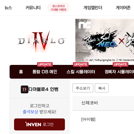
로스트아크
뉴스
커뮤니티
게임캘린더
게이머존
기대평 이벤트
홈
통합 DB 메인
스킬 시뮬레이터
정복자 시뮬레이
주소보기
복사
디아블로4 인벤
신체코비
로그인하고
출석보상
받으세요!
[아이템]
로그인