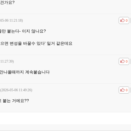
 건가요?
-05-06 11:21:18)
공감
비공
0
줄만 붙는다- 이지 않나요?
으면 변성을 바꿀수 있다' 일거 같은데요
 11:27:39)
공감
비공
0
안나올때까지 계속붙습니다
(2026-05-06 11:49:26)
공감
비공
0
고 붙는 거에요??