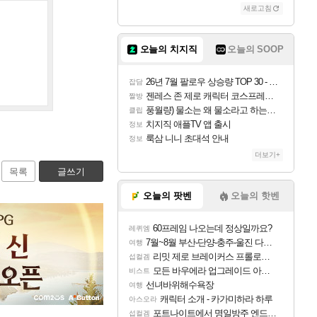
새로고침
오늘의 치지직
오늘의 SOOP
26년 7월 팔로우 상승량 TOP 30 - 월간 치지직
잡담
젠레스 존 제로 캐릭터 코스프레한 꽁주
짤방
풍월량) 물소는 왜 물소라고 하는거야? 아! 그만 ㅋㅋ
클립
치지직 애플TV 앱 출시
정보
룩삼 니니 초대석 안내
정보
더보기+
목록
글쓰기
오늘의 팟벤
오늘의 핫벤
60프레임 나오는데 정상일까요?
레퀴엠
7월~8월 부산-단양-충주-울진 다녀왔어요~
여행
리밋 제로 브레이커스 프롤로그 테스트 후기 영상 업로드
섭컬겜
모든 바우에라 업그레이드 아이템 획득 위치 공략 (89개)
비스트
선녀바위해수욕장
여행
캐릭터 소개 - 카가미하라 하루
아스오라
포트나이트에서 명일방주 엔드필드 [펠리카] 판매 예정
섭컬겜