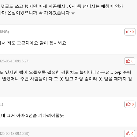
댓글도 쓰고 했지만 어제 피곤해서.. 6시 좀 넘어서는 매칭이 안돼
 아마 온살이었으니까 꼭 가야겠습니다 ㅠ
18:05)
공감
비공
0
올라서 저도 그근처에요 같이 힘내봐요
025-06-13 09:15:27)
공감
비공
0
 있지만 렙이 오를수록 필요한 경험치도 늘어나더라구요... pvp 주력
 냅뒀더니 주변 사람들이 다 그 옷 입고 자랑 중이라 옷 얻을 때까지 같
1)
공감
비공
0
텐데 그거 아마 3년쯤 기다려야할듯
025-06-13 09:16:29)
공감
비공
0