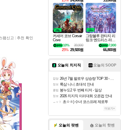
25%
24,000원
33,000원
커세어 코브 Corsair
그랑블루 판타지 리
스팸신고
추천 확인
Cove
링크 엔드리스 라그
나로크 Granblue Fa
10%
39,900
7,000
ntasy Relink Endless
25%
29,920원
66,800원
Ragnarok
오늘의 치지직
오늘의 SOOP
26년 7월 팔로우 상승량 TOP 30 - 월간 치지직
잡담
룩삼 니니 초대석 안내
정보
봉누도2 두 번째 티저 - 일상
클립
2026 치지직 이리대회 오픈컵 안내
정보
초ㅇㅎ) 수녀 코스프레 제로투
ㅗㅜㅑ
더보기+
오늘의 팟벤
오늘의 핫벤