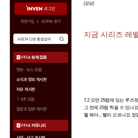
[잡담]
로그인
회원가입
ID/PW 찾기
지금 시리즈 레벨
FF14 화제 집중
정보 · 뉴스 모음
소식과 정보 게시판
자유 게시판
└
3추 모음
7.2 오면 25렙에 있는 루
그 전에 25렙 찍을 수 있나요
질문과 답변 게시판
뭘 해야... 빨리 오르나요
FF14 커뮤니티
사건 · 사고 게시판