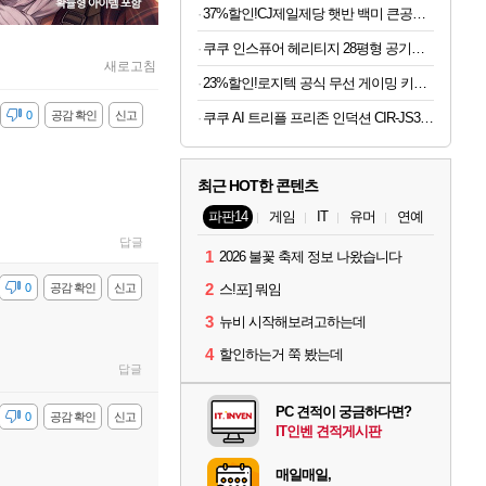
37%할인!CJ제일제당 햇반 백미 큰공기, 300g, 18개
쿠쿠 인스퓨어 헤리티지 28평형 공기청정기 AC-28AHNL20FNW
새로고침
23%할인!로지텍 공식 무선 게이밍 키보드 화이트, 갈축
감
0
공감 확인
신고
쿠쿠 AI 트리플 프리존 인덕션 CIR-JS301FW
최근 HOT한 콘텐츠
파판14
게임
IT
유머
연예
답글
1
2026 불꽃 축제 정보 나왔습니다
2
감
0
공감 확인
신고
스!포] 뭐임
3
뉴비 시작해보려고하는데
4
할인하는거 쭉 봤는데
답글
PC 견적이 궁금하다면?
감
0
공감 확인
신고
IT인벤 견적게시판
매일매일,