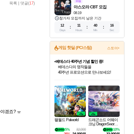
모집
목록
|
댓글(
17
)
아스오라 CBT 모집
08.19
참가자 모집까지 남은 기간
12
11
40
15
Days
Hours
Min
Sec
게임 핫딜 (PC/스팀)
스토어+
베데스다 40주년 기념 할인 중!
베데스다의 명작들을
40주년 프로모션으로 만나보세요!
인벤게임즈 8월 특별 할인!
드래곤소드: 어웨이크닝 입점!
문명 7 특별 할인!
귀무자: 검의 길 예약 판매 중!
비스트 오브 리인카네이션 정식 출시!
커세어 코브 출시 기념 할인!
더 렐릭 퍼스트 가디언 정식 출시
마블 투혼 파이팅 소울즈 예약 판매 중!
캡콤 프렌차이즈 할인 진행 중!
캡콤 일부 상품 상시 할인
스타워즈 은하계 레이서
로블록스 기프트 카드 공식 입점
인기 퍼블리셔 모음!
스팀으로 만나는 드래곤소드!
조선&고려 DLC 출시 예정
10% 할인과
게임프릭 신작 IP
해적'섬'을 발전시키자!
설화x하드코어 액션!
마블 히어로 총 출동&화려한 격투!
몬헌, 바하 등 인기 IP를
몬헌 와일즈 & 드래곤즈 도그마2
인벤게임즈에서 10% 추가 적립
Robux를 가장 안전하고
최대 90% 할인가를 만나보세요!
네이버혜택과 함께 만나보세요!
50%할인&추가 적립까지!
이니&베니 혜택까지!
네이버 혜택가와 함께 예약하세요!
할인&네이버혜택으로 만나보세요!
네이버페이 혜택과 만나보세요!
네이버 포인트 혜택까지!
할인가에 만나보세요!
일부 에디션 상시 할인!
혜택으로 예약 판매 중
편안하게 충전하세요
아야겠죠? ㅠ
팰월드 Palworld
드래곤소드 어웨이
크닝 DragonSword A
wakening
5%
32,000
10%