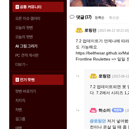
공통 커뮤니티
(17)
댓글
등록순
|
최신순
오픈 이슈 갤러리
오늘의 핫벤
로링던
(2025-06-12 18:21:43
오늘의 팟벤
7.2 업데이트가 언제냐에 따
AI 그림 그리기
도 가능해요.
https://belthesar.github.io/
PC 견적 게시판
Frontline Roulettes => 일
더보기
로링던
(2025-06-12
인기 팟벤
7.2 업데이트되면 못
팟벤 바로가기
다. 7.2에서 시리즈 
치지직
차벤
하소미
(2
걸그룹
@로링던
저거 넣어봤는
컨이나 온살 일 때 좀
여행