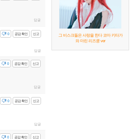
답글
감
0
공감 확인
신고
그 비스크돌은 사랑을 한다 코마 키타가
와 마린 리즈큥 ver
답글
감
0
공감 확인
신고
답글
감
0
공감 확인
신고
답글
감
0
공감 확인
신고