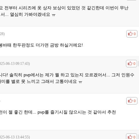
요 전부터 시리즈에 옷 상자 보상이 있었던 것 같긴한데 이번이 무난
서... 열심히 가봐야겠네요 ㅠ
28)
공감
비공
0
봉바때 한두판정도 더가면 금방 하실거에요!
025-06-13 09:17:43)
공감
비공
0
! 솔직히 pvp에서는 제가 뭘 하고 있는지 모르겠어서... 그저 인원수
재미를 별로 못 느끼고 그래서 고통이네요 ㅠ
)
공감
비공
0
 젤 좋긴 한데... pvp를 즐기시질 않으시는 것 같아서 추천
025-06-13 13:44:55)
공감
비공
0