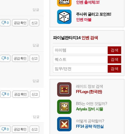
인벤 출석체크!
답글
주사위 굴리고 포인트!
인벤 마블
감
0
공감 확인
신고
파이널판타지14
인벤 검색
답글
감
0
공감 확인
신고
답글
레이드 정보 검색
FFLogs (한국판)
감
0
공감 확인
신고
BIS는 어떤 것일까?
Ariyala 장비 시뮬
답글
어떻게 공략할까?
FF14 공략 작전실
감
0
공감 확인
신고