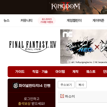
로스트아크
뉴스
커뮤니티
게임캘린더
게이머존
기대평 이벤트
가이드
직업 · 기술
아이템
제작
퀘스트
던
주소보기
복사
파이널판타지14 인벤
하소미
로그인하고
출석보상
받으세요!