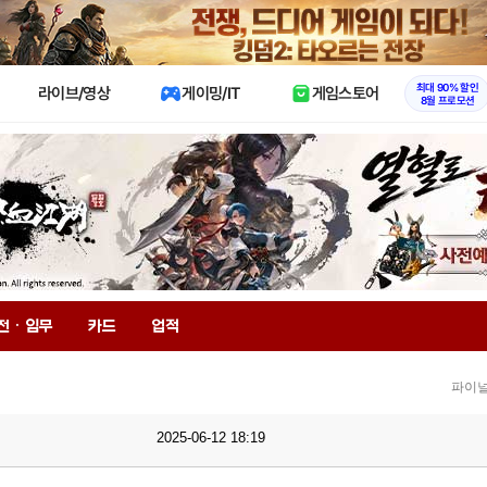
X
최대 90% 할인
라이브/영상
게이밍/IT
게임스토어
8월 프로모션
전 · 임무
카드
업적
파이널
2025-06-12 18:19