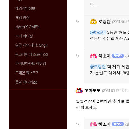
다...
해외게임정보
게임 영상
로링던
(2025-06-12
HyperX OMEN
@하소미
3등만 해도 
브이 라이징
석판이 4주 일거라 7
일곱 개의 대죄: Origin
몬스터헌터 스토리즈3
하소미
(2
바이오하자드 레퀴엠
@로링던
헉 제가 위만
지 온살도 섞어서 25
드래곤 퀘스트7
풋볼 매니저26
꼬마도도
(2025-06-12 18:41:
일일전장에 2번씩만 추가로 
서 해보세요
하소미
(2