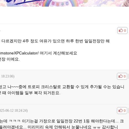
)
공감
비공
0
라 다르겠지만 4주 정도 여유가 있으면 하루 한번 일일전장만 해
MalmstoneXPCalculator/
여기서 계산해보세요
일 전장 이에요.
 18:23:06)
공감
비공
0
 얻고 나~~~중에 트로피 크리스탈로 교환할 수 있게 추가될 수는 있습니
1,2 때 아이템들 일부 복각 되거든요.
025-06-12 18:24:24)
공감
비공
0
데 ㅋㅋㅋ 이기는걸 가정으로 일일전장 22번 1등 해야한다는데... 크
 돌려야겠네요... 미리미리 숙제 안해둬서 눈물나네요 ㅠㅠ 감사합니