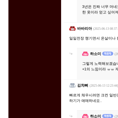
3년은 진짜 너무 머네
한 옷이라 얻고 싶어져
바바리아
(2025-06-13 08:37:
일일전장 챙기면서 온살이나 
하소미
(2
그렇게 노력해보겠습니다
+1의 느낌이라 ㅠㅠ 
김챠삐
(2025-06-13 12:23:44
빠르게 채우시려면 크컨 일반전이
하기가 애매하네요..
하소미
(2