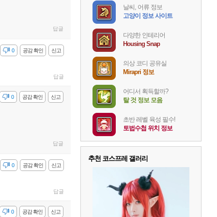
날씨, 어류 정보
고양이 정보 사이트
답글
다양한 인테리어
Housing Snap
감
0
공감 확인
신고
의상 코디 공유실
Mirapri 정보
답글
어디서 획득할까?
감
0
공감 확인
신고
탈 것 정보 모음
초반 레벨 육성 필수!
토법수첩 위치 정보
답글
추천 코스프레 갤러리
감
0
공감 확인
신고
답글
감
0
공감 확인
신고