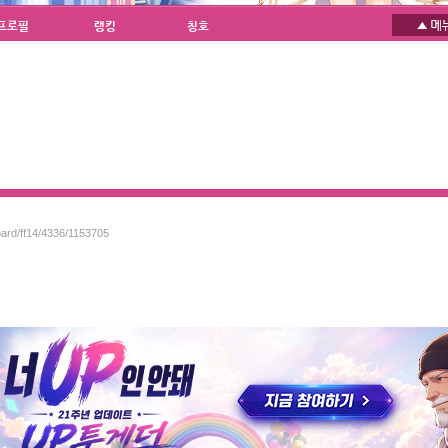
프로필
랭킹
칭호
oard/ff14/4336/1153705