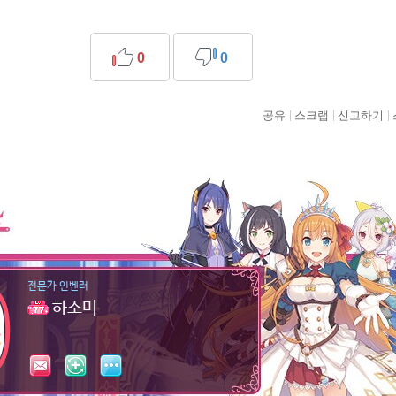
0
0
공유
스크랩
신고하기
전문가 인벤러
하소미