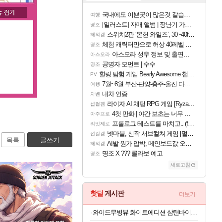
국내에도 이쁜곳이 많은것 같습니다
여행
[일러스트] 자매 앨범 | 장난기 가득한 오후의 공원 (리메이크판)
명조
스위치2판 ‘몬헌 와일즈’, 30~40fps 목표 추정
해외겜
체험 캐릭터만으로 허상 40레벨 하이와티아 5분 컷!｜에이메스·린네·모니에 명함
명조
아스오라 성우 정보 및 출연작 모음
아스오라
공명자 모먼트 | 수수
명조
힐링 탐험 게임 Bearly Awesome 챕터 1 트레일러
PV
7월~8월 부산-단양-충주-울진 다녀왔어요~
여행
내차 인증
차벤
라이자 AI 채팅 RPG 게임 [RyzaChat: AI] 공개
섭컬겜
4컷 만화 | 야간 보초는 너무 힘들어
아주프로
프롤로그 테스트를 마치고.. (feat. 리아)
리밋제로
넷마블, 신작 서브컬쳐 게임 [펄 인 블루] 티저 사이트 오픈
섭컬겜
목록
글쓰기
AI발 원가 압박, 메인보드값 오르나
해외겜
명조 X ??? 콜라보 예고
명조
새로고침
핫딜
게시판
더보기+
와이드무빙뷰 화이트에디션 삼탠바이미V3 셋트 QLED 109cm(43인치) UHD 4K 스마트 이동식 TV 유압식 높이조절 중소바이미 자가설치