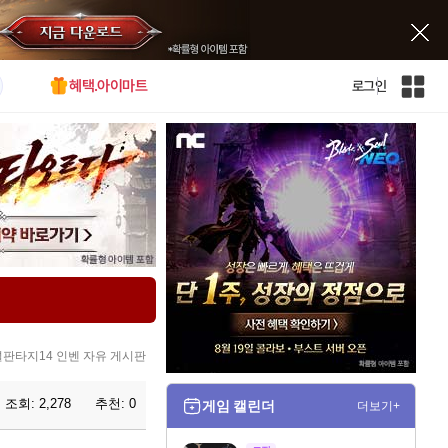
혜택.아이마트
로그인
인
벤
전
체
사
이
트
맵
판타지14 인벤 자유 게시판
조회:
2,278
추천:
0
게임 캘린더
더보기+