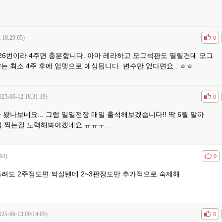
 18:29:05)
공감
비공
0
26번이라 4주면 충분합니다. 아마 레라하고 모그석판도 열릴건데 모그
.2는 최소 4주 후에 업뎃으로 예상됩니다. 변수만 없다면요.. ㅎㅎ
025-06-12 18:31:19)
공감
비공
0
 봤나보네요... 그럼 일일전장 매일 출석해보겠습니다!! 딱 6월 말까
렙 찍는걸 노력해봐야겠네요 ㅠㅠㅜ...
02)
공감
비공
0
돌려도 2주정도면 되실텐데 2~3판정도만 추가적으로 숙제해
025-06-13 09:14:05)
공감
비공
0