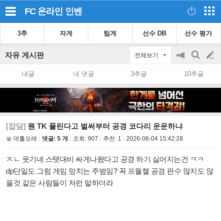
FC 온라인
인벤
3추
자게
팁게
선수 DB
선수 평가
자유 게시판
전체보기
공
검
글
지
색
내글
내 댓글
3추글
10추글
on/off
쓰
기
[잡담]
뭔 TK 풀린다고 벌써부터 공경 코다리 운운하냐
데톨모래
댓글: 5 개
조회:
907
추천:
1
2026-06-04 15:42:28
ㅈㄴ 웃기네 스탯대비 싸게나왔다고 공경 하기 싫어지는건 ㅋㅋ
dp단일도 그럼 게임 망치는 주범임? 꼭 프월챌 공경 판수 많지도 않
을것 같은 사람들이 저런 말하더라