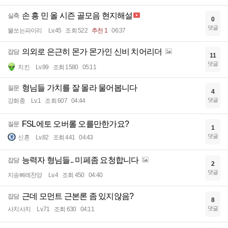
손 흥 민 올 시즌 골모음 현지해설
실축
0
댓글
불쏘는파이리
Lv.45
조회 522
추천 1
06:37
의외로 은근히 몬가 몬가인 신비 치어리더
잡담
11
댓글
치킨
Lv.99
조회 1580
05:11
형님들 가치를 잘 몰라 물어봅니다
질문
4
댓글
강화충
Lv.1
조회 607
04:44
FSL에토 오버롤 오를만한가요?
질문
1
댓글
신혼
Lv.82
조회 441
04:43
능력자 형님들.. 미페좀 요청합니다
잡담
2
댓글
지송빠레찬양
Lv.4
조회 450
04:40
근데 모먼트 근본론 좀 있지않음?
잡담
8
댓글
사치사치
Lv.71
조회 630
04:11