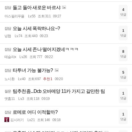
돌고 돌아 새로운 바르샤
잡담
4
댓글
아스필리푸욜
Lv.55
조회 311
09:27
오늘 시세 폭락하나요~?
잡담
1
댓글
넝협
Lv.74
조회 440
09:23
오늘 시세 존나 떨어지겠네ㅋㅋㅋ
잡담
8
댓글
테슬라x
Lv.26
조회 777
09:22
타투녀 가능 불가능?
잡담
5
댓글
노시환
Lv.40
조회 697
추천 1
09:20
팀추천좀...Dcb 오바메양 11카 가지고 갈만한 팀
질문
1
댓글
앳홈11
Lv.3
조회 118
09:19
로메로 어디 이적할까?
잡담
1
댓글
김시러기
Lv.21
조회 146
09:18