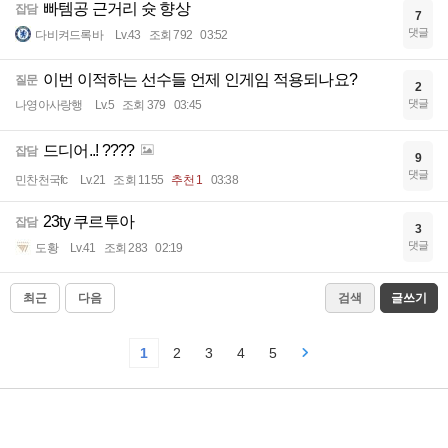
빠템공 근거리 슛 향상
잡담
7
댓글
다비켜드록바
Lv.43
조회 792
03:52
이번 이적하는 선수들 언제 인게임 적용되나요?
질문
2
댓글
나영아사랑행
Lv.5
조회 379
03:45
드디어..! ????
잡담
9
댓글
민찬천국fc
Lv.21
조회 1155
추천 1
03:38
23ty 쿠르투아
잡담
3
댓글
도황
Lv.41
조회 283
02:19
최근
다음
검색
글쓰기
1
2
3
4
5