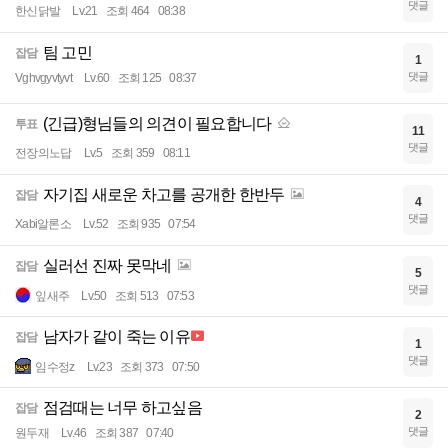
댓글
한신닭발
Lv.21
조회 464
08:38
팀 고민
잡담
1
댓글
Vghvgyvtyvt
Lv.60
조회 125
08:37
(긴급)형님들의 의견이 필요합니다
투표
11
댓글
전장의노답
Lv.5
조회 359
08:11
자기집 새로운 차고를 공개한 한반두
잡담
4
댓글
Xabi알론소
Lv.52
조회 935
07:54
실러선 진짜 못막네
잡담
5
댓글
잎새주
Lv.50
조회 513
07:53
남자가 같이 죽는 이유
잡담
1
댓글
임수정z
Lv.23
조회 373
07:50
점검때는 너무 하고싶음
잡담
2
댓글
원두재
Lv.46
조회 387
07:40