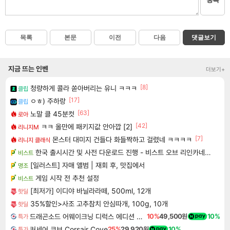
목록
본문
이전
다음
댓글보기
지금 뜨는 인벤
더보기+
[8]
청량하게 콜라 쏟아버리는 유니 ㅋㅋㅋ
클립
[17]
ㅇㅎ) 주하랑
클립
[63]
노말 클 45분컷
로아
[42]
ㅋㅋ 올만에 패키지값 안아깝 [2]
리니지M
[7]
몬스터 대미지 건들다 화들짝하고 걸렸네 ㅋㅋㅋㅋ
리니지 클래식
한국 출시시간 및 사전 다운로드 진행 - 비스트 오브 리인카네이션
비스트
[일러스트] 자매 앨범 | 재회 후, 맛집에서
명조
게임 시작 전 추천 설정
비스트
[최저가] 이디야 바닐라라떼, 500ml, 12개
핫딜
35%할인>사조 고추참치 안심따개, 100g, 10개
핫딜
드래곤소드 어웨이크닝 디럭스 에디션 DragonSword Awakening Deluxe Edition
10%
49,500원
10%
특가
커세어 코브 Corsair Cove
25%
29,920원
10%
특가