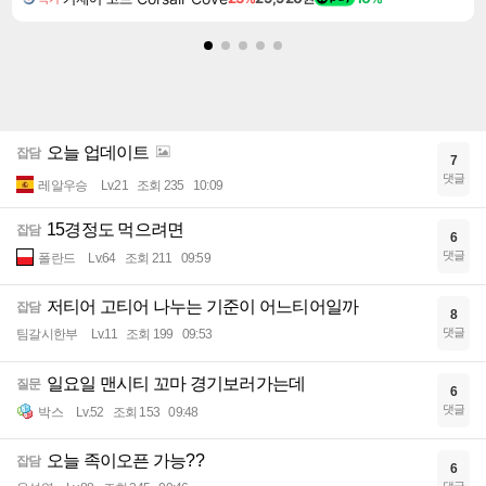
오늘 업데이트
잡담
7
댓글
레알우승
Lv.21
조회 235
10:09
15경정도 먹으려면
잡담
6
댓글
폴란드
Lv.64
조회 211
09:59
저티어 고티어 나누는 기준이 어느티어일까
잡담
8
댓글
팀갈시한부
Lv.11
조회 199
09:53
일요일 맨시티 꼬마 경기보러가는데
질문
6
댓글
박스
Lv.52
조회 153
09:48
오늘 족이오픈 가능??
잡담
6