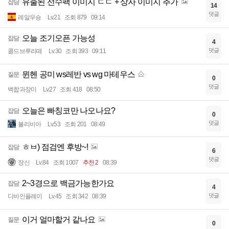
유출된 선수팩 이미지 ㄷㄷ + 상자 이미지 추가
잡담
14
댓글
레알우승
Lv.21
조회 879
09:14
오늘 조기오픈 가능성
잡담
4
댓글
콜드브루라떼
Lv.30
조회 393
09:11
뮌헨 공미 ws레반 vs wg 마테우스
질문
0
댓글
백합과장미
Lv.27
조회 418
08:50
오늘은 빠칭코만 나오나요?
잡담
0
댓글
볼리비아
Lv.53
조회 201
08:49
ㅎㅂ) 점검엔 후방~!
잡담
6
댓글
장신
Lv.84
조회 1007
추천 2
08:39
2~3경으로 백금가능한가요
잡담
4
댓글
디바인플레이
Lv.45
조회 342
08:39
이거 얼마할거 같나요
질문
0