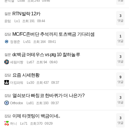
댓글
윤석열
Lv.88
조회 245
09:46
RTN발락 12카
질문
3
댓글
윤텀
Lv.1
조회 191
09:44
MC/FC존버단 추석까지 토츠백금 기다리셈
잡담
1
댓글
정몽준
Lv.51
조회 164
09:41
dc백금 머테우스 vs ptg 10 찰하놀루
질문
3
댓글
세림이짱
Lv.67
조회 94
09:40
요즘 시세현황
잡담
9
댓글
더킹파워
Lv.30
조회 437
09:37
열쇠보다 빠칭코 한바퀴가 더 나은가?
잡담
3
댓글
Orthodox
Lv.81
조회 193
09:37
이제 타겟팅이 백금이네..
잡담
3
댓글
허니
Lv.71
조회 370
09:29