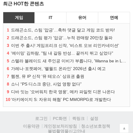
최근 HOT한 콘텐츠
게임
IT
유머
연예
1
드래곤소드, 스팀 '압긍'…축하 댓글 달고 게임 코드 받자!
2
드래곤소드, 스팀 평가 '압긍'...누적 판매량 20만장 돌파
3
이번 주 출시! 게임프리크 신작, '비스트 오브 리인카네이션'
4
'에이밍' 김하람, "팀 내 갈등 반성... 끝까지 뛰고 싶었다"
5
스텔라 블레이드 새 주인공 이비가 부릅니다, 'Wanna be in LOVE' 뮤비 공개
6
가레나·포켓페어, ‘팰월드 온라인’ 2026년 출시 예고
7
웹젠, 뮤 IP 신작 '뮤 테오스' 상표권 출원
8
소니 “PS 디스크 중단, 사업 영향 없다”
9
디바 잇는 '오버워치 한국 영웅', 메카 파일럿 디몬 나온다
10
‘아키에이지 S: 자유의 해협’ PC MMORPG로 개발한다
로그인
PC화면
퀵링크
설정
청소년보호정책
이용약관
개인정보처리방침
▲
불법촬영물신고안내