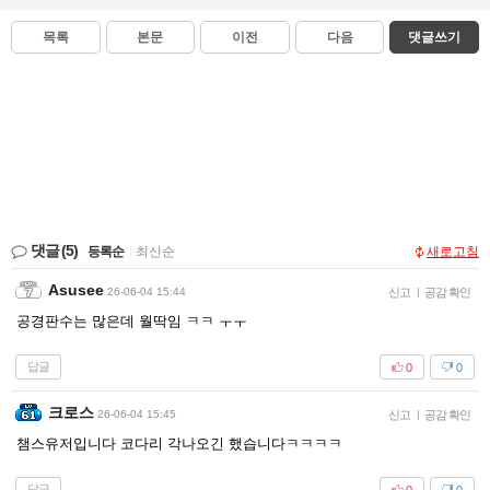
목록
본문
이전
다음
댓글쓰기
댓글
(5)
등록순
|
최신순
새로고침
Asusee
26-06-04 15:44
신고
|
공감 확인
공경판수는 많은데 월딱임 ㅋㅋ ㅜㅜ
답글
0
0
크로스
26-06-04 15:45
신고
|
공감 확인
챔스유저입니다 코다리 각나오긴 했습니다ㅋㅋㅋㅋ
답글
0
0