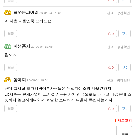
불쏘는파이리
26-06-04 15:48
신고
|
공감 확인
네 다음 대한민국 스쿼드요
답글
0
0
피생폼사
26-06-04 15:49
신고
|
공감 확인
씹ㅇㅈ
답글
0
0
앙마찌
26-06-04 16:54
신고
|
공감 확인
근데 그시절 코다리겪어본사람들은 무섭다는소리 나오긴하지
Dp시즌은 문제가없어 그시절 저구단가치 한국으로도 개패고 다녔는데 스
텟까지 높고싸게나와서 괴랄한 코다리가 나올까 무섭다는거지
답글
0
0
새로고침
등록