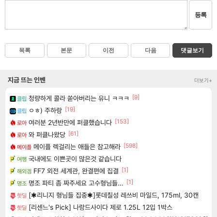
등록
목록
본문
이전
다음
댓글보기
지금 뜨는 인벤
더보기+
[9]
청량하게 콜라 쏟아버리는 유니 ㅋㅋㅋ
클립
[19]
ㅇㅎ) 주하랑
클립
[153]
여러분 2년반만에 퍼클했습니다
로아
[61]
와 퍼클나왔당
로아
[598]
메이플 렉걸리는 애들은 참고해라
메이플
국내에도 이쁜곳이 많은것 같습니다
여행
[1]
FF7 외전 세계관, 완결편에 집결
해외겜
[1]
명조 파티 좀 짜주세요 고수형님들…
명조
[✱리니지 형님들 집중✱]롯데칠성 레쓰비 마일드, 175ml, 30캔
핫딜
[리센느's Pick] 나랑드사이다 제로 1.25L 12입 1박스
핫딜