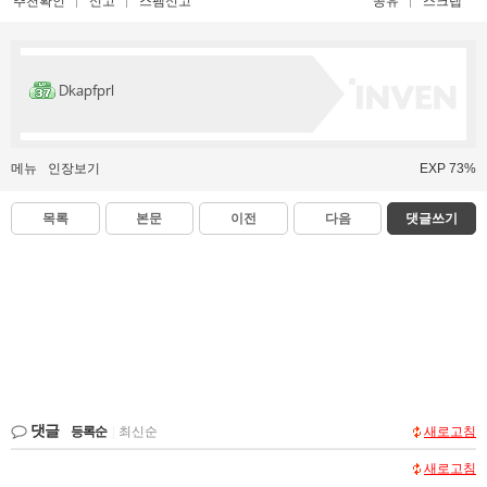
추천확인
신고
스팸신고
공유
스크랩
Dkapfprl
메뉴
인장보기
EXP 73%
목록
본문
이전
다음
댓글쓰기
댓글
등록순
|
최신순
새로고침
새로고침