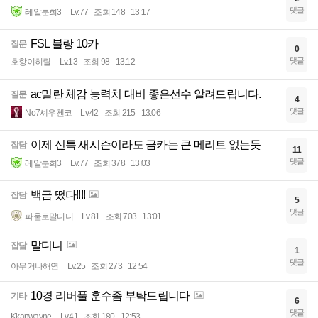
댓글
레알룬희3
Lv.77
조회 148
13:17
FSL 블랑 10카
질문
0
댓글
호항이히릴
Lv.13
조회 98
13:12
ac밀란 체감 능력치 대비 좋은선수 알려드립니다.
질문
4
댓글
No7셰우첸코
Lv.42
조회 215
13:06
이제 신특 새시즌이라도 금카는 큰 메리트 없는듯
잡담
11
댓글
레알룬희3
Lv.77
조회 378
13:03
백금 떴다!!!!
잡담
5
댓글
파울로말디니
Lv.81
조회 703
13:01
말디니
잡담
1
댓글
아무거나해연
Lv.25
조회 273
12:54
10경 리버풀 훈수좀 부탁드립니다
기타
6
댓글
Kkanwayne
Lv.41
조회 180
12:53