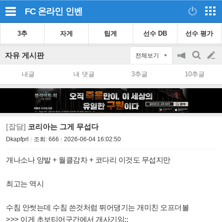
FC 온라인
인벤
3추
자게
팁게
선수 DB
선수 평가
자유 게시판
전체보기
공
검
글
지
색
내글
내 댓글
3추글
10추글
on/off
쓰
기
[잡담]
코리아는 그게 무섭다
Dkapfprl
조회:
666
2026-06-04 16:02:50
개나소나 양발 + 월클감차 + 코다리 이것도 무섭지만
최고는 역시
수침 안썻는데 수침 쓴것처럼 뛰어댕기는 개미친 오프더볼
>>> 이게 초보티어구간에서 개사기임;;