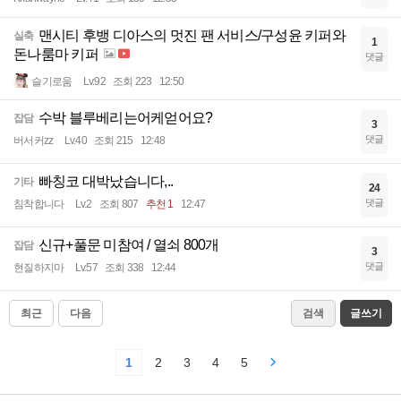
맨시티 후뱅 디아스의 멋진 팬 서비스/구성윤 키퍼와
실축
1
돈나룸마 키퍼
댓글
슬기로움
Lv.92
조회 223
12:50
수박 블루베리는어케얻어요?
잡담
3
댓글
버서커zz
Lv.40
조회 215
12:48
빠칭코 대박났습니다,..
기타
24
댓글
침착합니다
Lv.2
조회 807
추천 1
12:47
신규+풀문 미참여 / 열쇠 800개
잡담
3
댓글
현질하지마
Lv.57
조회 338
12:44
최근
다음
검색
글쓰기
1
2
3
4
5