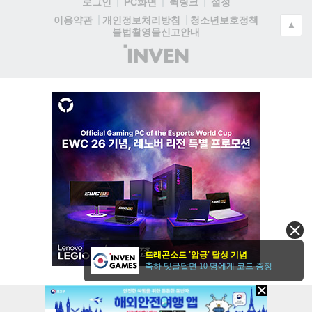
로그인
PC화면
퀵링크
설정
청소년보호정책
이용약관
개인정보처리방침
▲
불법촬영물신고안내
(주)
인
벤
드래곤소드 '압긍' 달성 기념
축하 댓글달면 10 명에게 코드 증정