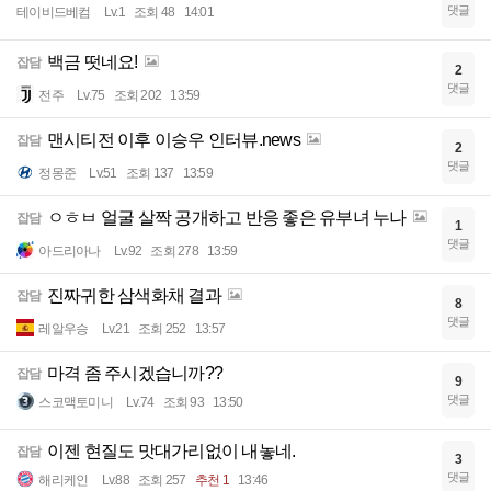
댓글
테이비드베컴
Lv.1
조회 48
14:01
백금 떳네요!
잡담
2
댓글
전주
Lv.75
조회 202
13:59
맨시티전 이후 이승우 인터뷰.news
잡담
2
댓글
정몽준
Lv.51
조회 137
13:59
ㅇㅎㅂ 얼굴 살짝 공개하고 반응 좋은 유부녀 누나
잡담
1
댓글
아드리아나
Lv.92
조회 278
13:59
진짜귀한 삼색화채 결과
잡담
8
댓글
레알우승
Lv.21
조회 252
13:57
마격 좀 주시겠습니까??
잡담
9
댓글
스코맥토미니
Lv.74
조회 93
13:50
이젠 현질도 맛대가리없이 내놓네.
잡담
3
댓글
해리케인
Lv.88
조회 257
추천 1
13:46