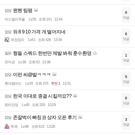
뮌헨 팀평
잡담
0
댓글
아스필리푸욜
Lv.55
조회 141
13:44
와 8 9 10 가격 개 떨어지네
잡담
6
댓글
계정정리
Lv.61
조회 426
13:39
형들 스쿼드 한번만 제발 봐줘 훈수환영
질문
1
댓글
전자공
Lv.38
조회 92
13:38
이런 씨@발ㅋㅋㅋ
잡담
5
댓글
롯데램파드
Lv.38
조회 475
추천 1
13:31
한국 이대로 종결 시킬까요??
잡담
0
댓글
윈터민정
Lv.40
조회 203
13:29
존잘벅이 빠칭코 상자 오픈 후기
잡담
3
댓글
목욕
Lv.86
조회 622
13:28