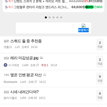
닌텐도 스위치 2 본체 + 마리오 카트 월드 + 포켓몬 포코피아 번들
834,000원
2%
817,320원
특가
그랑블루 판타지 리링크 엔드리스 라그나로크 Granblue Fantasy Relink Endless Ragnarok
66,800원
7,000
특가
스쿼드 둘 중 추천좀
질문
2
댓글
앳홈11
Lv.3
조회 8
14:14
레리 마감성공.jpg
잡담
2
댓글
아구에로
Lv.48
조회 27
추천 1
14:14
엪온 인벤 평균 자산
기타
0
댓글
Kkanwayne
Lv.41
조회 27
14:12
시세 내려간다며?
잡담
0
댓글
왕자지물포
Lv.50
조회 43
14:11