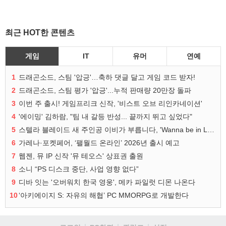
최근 HOT한 콘텐츠
게임
IT
유머
연예
1
드래곤소드, 스팀 '압긍'…축하 댓글 달고 게임 코드 받자!
2
드래곤소드, 스팀 평가 '압긍'...누적 판매량 20만장 돌파
3
이번 주 출시! 게임프리크 신작, '비스트 오브 리인카네이션'
4
'에이밍' 김하람, "팀 내 갈등 반성... 끝까지 뛰고 싶었다"
5
스텔라 블레이드 새 주인공 이비가 부릅니다, 'Wanna be in LOVE' 뮤비 공개
6
가레나·포켓페어, ‘팰월드 온라인’ 2026년 출시 예고
7
웹젠, 뮤 IP 신작 '뮤 테오스' 상표권 출원
8
소니 “PS 디스크 중단, 사업 영향 없다”
9
디바 잇는 '오버워치 한국 영웅', 메카 파일럿 디몬 나온다
10
‘아키에이지 S: 자유의 해협’ PC MMORPG로 개발한다