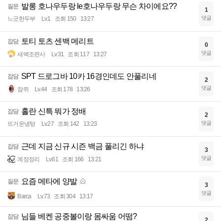
발롱 호나우두랑 le호나우두랑 무슨 차이에요??
질문
1
댓글
느긋한두부
Lv.1
조회 150
13:27
토티 토츠 센백 메리트
잡담
0
댓글
새벽조련사
Lv.31
조회 117
13:27
SPT 드로그바 10카 16경인데도 안풀리네
잡담
2
댓글
잠쥐
Lv.44
조회 178
13:26
홀란 신특 뭐가 정배
잡담
2
댓글
뜨거운냉탕
Lv.27
조회 142
13:23
근데 지금 신규 시즌 백금 풀리긴 하냐
잡담
3
댓글
계정정리
Lv.61
조회 166
13:21
요즘 메타에 양발
질문
3
댓글
Barca
Lv.73
조회 304
13:17
님들 베켄 공중볼이랑 몸싸움 어떰?
잡담
2