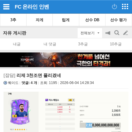
FC 온라인
인벤
3추
자게
팁게
선수 DB
선수 평가
자유 게시판
전체보기
공
검
글
지
색
내글
내 댓글
3추글
10추글
on/off
쓰
기
[잡담]
리제 3천조면 풀리겠네
퀘이드
댓글: 4 개
조회:
1195
2026-06-04 14:28:34