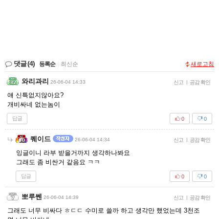
댓글
(4)
등록순
|
최신순
새로고침
와리과리
26-06-04 14:33
신고
|
공감 확인
얘 신특없지않아요?
개비싸네 없는놈이
답글
0
0
퀘이드
26-06-04 14:34
신고
|
공감 확인
잉글이니 라부 받을거까지 생각하나봐요
그래도 좀 비싼거 같음요 ㅋㅋ
답글
0
0
뽀루쎈
26-06-04 14:39
신고
|
공감 확인
그래도 너무 비싸다 ㅎㄷㄷ 수미로 쓸까 하고 생각만 했었는데 3천조