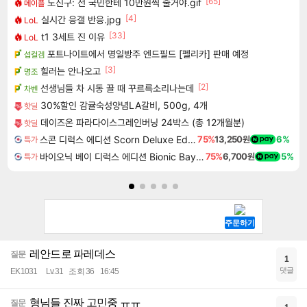
[65]
노진구: 전 국민한테 10만원씩 줄거야.gif
메이플
[4]
실시간 응갤 반응.jpg
LoL
[33]
t1 3세트 진 이유
LoL
포트나이트에서 명일방주 엔드필드 [펠리카] 판매 예정
섭컬겜
[3]
힐러는 안나오고
명조
[2]
선생님들 차 시동 끌 때 꾸르륵소리나는데
차벤
30%할인 감귤숙성양념LA갈비, 500g, 4개
핫딜
데이즈온 파라다이스그레인버닝 24박스 (총 12개월분)
핫딜
스콘 디럭스 에디션 Scorn Deluxe Edition
75%
13,250원
6%
특가
바이오닉 베이 디럭스 에디션 Bionic Bay Deluxe Edition
75%
6,700원
5%
특가
레안드로 파레데스
질문
1
댓글
EK1031
Lv.31
조회 36
16:45
형님들 진짜 고민중 ㅠㅠ
질문