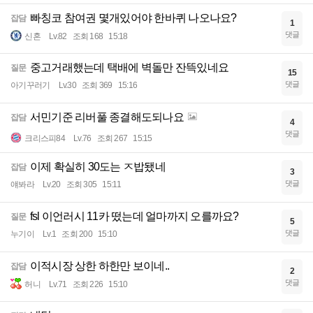
빠칭코 참여권 몇개있어야 한바퀴 나오나요?
잡담
1
댓글
신혼
Lv.82
조회 168
15:18
중고거래했는데 택배에 벽돌만 잔뜩있네요
질문
15
댓글
아기꾸러기
Lv.30
조회 369
15:16
서민기준 리버풀 종결해도되나요
잡담
4
댓글
크리스피84
Lv.76
조회 267
15:15
이제 확실히 30도는 ㅈ밥됐네
잡담
3
댓글
얘봐라
Lv.20
조회 305
15:11
fsl 이언러시 11카 떴는데 얼마까지 오를까요?
질문
5
댓글
누기이
Lv.1
조회 200
15:10
이적시장 상한 하한만 보이네..
잡담
2
댓글
허니
Lv.71
조회 226
15:10