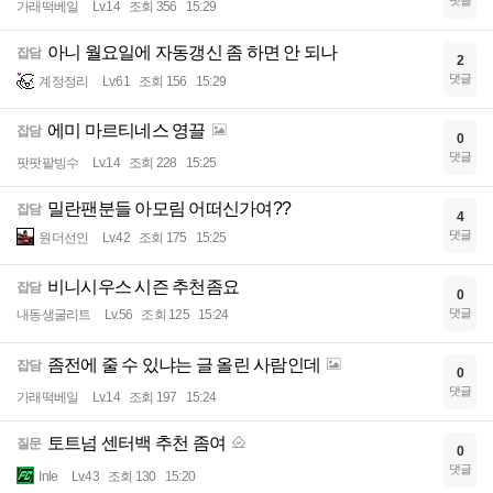
댓글
가래떡베일
Lv.14
조회 356
15:29
아니 월요일에 자동갱신 좀 하면 안 되나
잡담
2
댓글
계정정리
Lv.61
조회 156
15:29
에미 마르티네스 영끌
잡담
0
댓글
팟팟팥빙수
Lv.14
조회 228
15:25
밀란팬분들 아모림 어떠신가여??
잡담
4
댓글
원더선인
Lv.42
조회 175
15:25
비니시우스 시즌 추천좀요
잡담
0
댓글
내동생굴리트
Lv.56
조회 125
15:24
좀전에 줄 수 있냐는 글 올린 사람인데
잡담
0
댓글
가래떡베일
Lv.14
조회 197
15:24
토트넘 센터백 추천 좀여
질문
0
댓글
Inle
Lv.43
조회 130
15:20