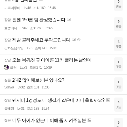
0
댓글
기뿌미두배
Lv.48
조회 160
15:46
뮌헨 150론 팀 완성했습니다
잡담
9
댓글
호빵띠니
Lv.67
조회 269
15:45
제발 골라주세요 부탁드립니다
잡담
3
댓글
강화노답게임
Lv.6
조회 141
15:45
오늘 복귀/신규 아이콘 11카 풀리는 날인데
잡담
1
댓글
끌림
Lv.73
조회 271
15:39
2대2 많이해보신분 있나요?
질문
1
댓글
Sdhwa
Lv.32
조회 131
15:36
맨시티 1경정도 더 생길거 같은데 어디 올릴까요?
잡담
4
댓글
블베왕
Lv.31
조회 188
15:34
너무 어이가 없는데 이해 좀 시켜주실분
질문
6