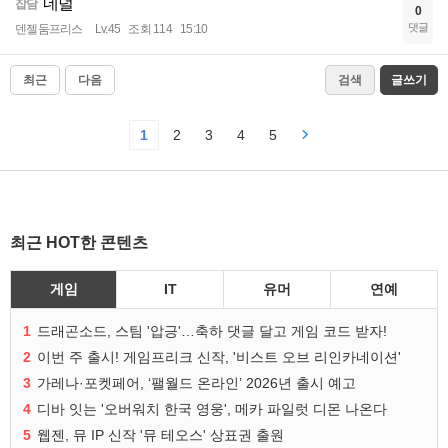
네덜
잡담
0
댓글
덴젤둠프리스
Lv.45
조회 114
15:10
최근
다음
검색
글쓰기
1
2
3
4
5
최근 HOT한 콘텐츠
게임
IT
유머
연예
1
드래곤소드, 스팀 '압긍'…축하 댓글 달고 게임 코드 받자!
2
이번 주 출시! 게임프리크 신작, '비스트 오브 리인카네이션'
3
가레나·포켓페어, ‘팰월드 온라인’ 2026년 출시 예고
4
디바 잇는 '오버워치 한국 영웅', 메카 파일럿 디몬 나온다
5
웹젠, 뮤 IP 신작 '뮤 테오스' 상표권 출원