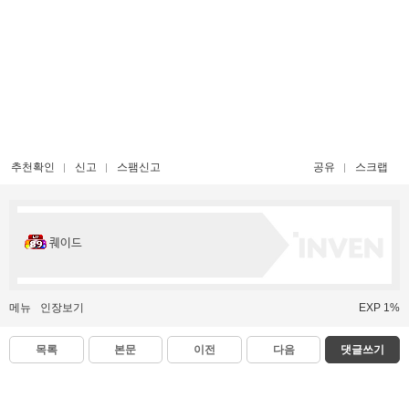
추천확인
신고
스팸신고
공유
스크랩
퀘이드
메뉴
인장보기
EXP 1%
목록
본문
이전
다음
댓글쓰기