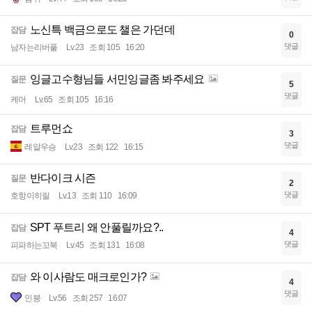
노신특 백금으로도 챌은 가던데
잡담
0
댓글
남자는리버풀
Lv.23
조회 105
16:20
잉글고수형님들 서민잉글좀 봐주세요
질문
5
댓글
케머
Lv.65
조회 105
16:16
트루먼쇼
잡담
3
댓글
레알우승
Lv.23
조회 122
16:15
반다이크 시즌
질문
2
댓글
호항이히릴
Lv.13
조회 110
16:09
SPT 푸트리 왜 안풀릴까요?..
잡담
4
댓글
피파하는꼬북
Lv.45
조회 131
16:08
와 이사람도 매크로인가?
잡담
4
댓글
인붕
Lv.56
조회 257
16:07