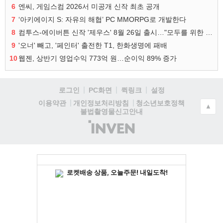
6
엔씨, 게임스컴 2026서 미공개 신작 최초 공개
7
‘아키에이지 S: 자유의 해협’ PC MMORPG로 개발한다
8
컴투스-에이버튼 신작 '제우스' 8월 26일 출시…"모두를 위한 경쟁"
9
'오너' 빼고, '페인터' 출전한 T1, 한화생명에 패배
10
웹젠, 상반기 영업수익 773억 원…순이익 89% 증가
로그인
PC화면
퀵링크
설정
청소년보호정책
이용약관
개인정보처리방침
▲
불법촬영물신고안내
(주)
인
벤