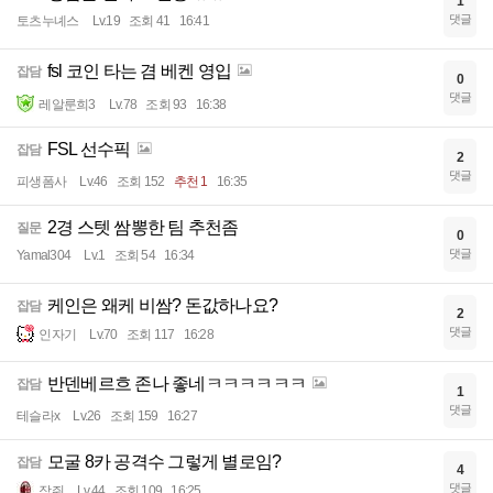
1
댓글
토츠누녜스
Lv.19
조회 41
16:41
fsl 코인 타는 겸 베켄 영입
잡담
0
댓글
레알룬희3
Lv.78
조회 93
16:38
FSL 선수픽
잡담
2
댓글
피생폼사
Lv.46
조회 152
추천 1
16:35
2경 스텟 쌈뽕한 팀 추천좀
질문
0
댓글
Yamal304
Lv.1
조회 54
16:34
케인은 왜케 비쌈? 돈값하나요?
잡담
2
댓글
인자기
Lv.70
조회 117
16:28
반덴베르흐 존나 좋네ㅋㅋㅋㅋㅋㅋ
잡담
1
댓글
테슬라x
Lv.26
조회 159
16:27
모굴 8카 공격수 그렇게 별로임?
잡담
4
댓글
잠쥐
Lv.44
조회 109
16:25