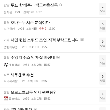
투표 함 해주라 백금vs올신특
잡담
2
댓글
전자공
Lv.38
조회 128
16:01
호나우두 시즌 분석이다
잡담
5
댓글
모먼금카
Lv.14
조회 415
추천 2
16:00
서민 뮌헨 스쿼드 조언, 지적 부탁드립니다
기타
0
댓글
뮌헨이우승
Lv.31
조회 111
15:59
주앙 제주스 임마 잘 빠졌네
잡담
3
댓글
계정정리
Lv.61
조회 266
15:57
셰우첸코 추천
질문
0
댓글
짜라짜라짬
Lv.6
조회 110
15:55
모로코호날두 언제 뮌헨됨?
잡담
1
댓글
폴스미스
Lv.79
조회 178
15:51
2경 인터밀란
잡담