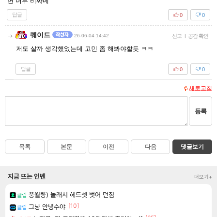
면 너무 비싸네
답글
0
0
퀘이드
26-06-04 14:42
신고
|
공감 확인
저도 살까 생각했었는데 고민 좀 해봐야할듯 ㅋㅋ
답글
0
0
새로고침
등록
목록
본문
이전
다음
댓글보기
지금 뜨는 인벤
더보기+
풍월량) 놀래서 헤드셋 벗어 던짐
클립
[10]
그냥 안녕수야
클립