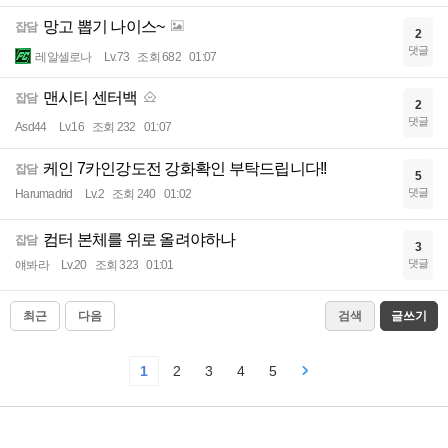
망고 뽑기 나이스~
잡담
2
댓글
레알셀로나
Lv.73
조회 682
01:07
맨시티 센터백
잡담
2
댓글
Asd44
Lv.16
조회 232
01:07
케인 7카인강도전 강화확인 부탁드립니다!!
잡담
5
댓글
Harumadrid
Lv.2
조회 240
01:02
컴터 본체를 위로 올려야하나
잡담
3
댓글
얘봐라
Lv.20
조회 323
01:01
최근
다음
검색
글쓰기
1
2
3
4
5