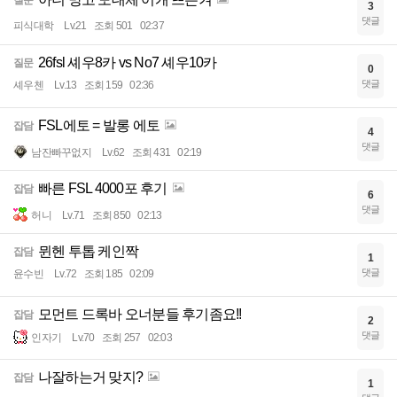
질문
3
댓글
피식대학
Lv.21
조회 501
02:37
26fsl 셰우8카 vs No7 셰우10카
질문
0
댓글
셰우첸
Lv.13
조회 159
02:36
FSL에토 = 발롱 에토
잡담
4
댓글
남잔빠꾸없지
Lv.62
조회 431
02:19
빠른 FSL 4000포 후기
잡담
6
댓글
허니
Lv.71
조회 850
02:13
뮌헨 투톱 케인짝
잡담
1
댓글
윤수빈
Lv.72
조회 185
02:09
모먼트 드록바 오너분들 후기좀요!!
잡담
2
댓글
인자기
Lv.70
조회 257
02:03
나잘하는거 맞지?
잡담
1