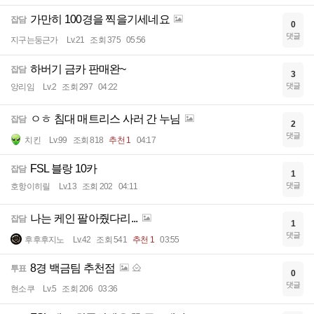
가만히 100경을 찍을기세네요
잡담
0
댓글
지구는둥근가
Lv.21
조회 375
05:56
하버기 금카 판매완~
잡담
3
댓글
앙리임
Lv.2
조회 297
04:22
ㅇㅎ 침대 매트리스 사러 간 누님
잡담
2
댓글
치킨
Lv.99
조회 818
추천 1
04:17
FSL 블랑 10카
잡담
1
댓글
호항이히릴
Lv.13
조회 202
04:11
나는 케인 팔아줬다리...
잡담
1
댓글
후후후지노
Lv.42
조회 541
추천 1
03:55
8경 백금팀 추천점
투표
0
댓글
현소쿠
Lv.5
조회 206
03:36