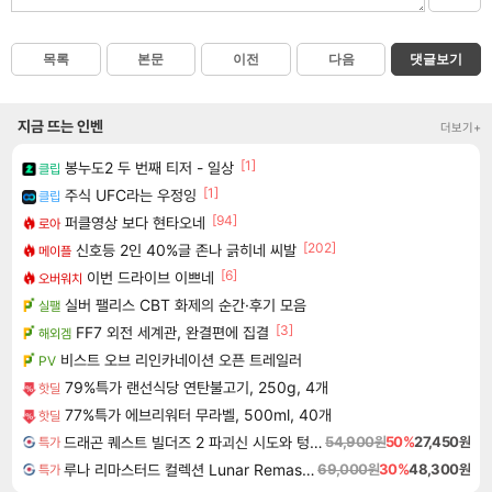
목록
본문
이전
다음
댓글보기
지금 뜨는 인벤
더보기+
[1]
봉누도2 두 번째 티저 - 일상
클립
[1]
주식 UFC라는 우정잉
클립
[94]
퍼클영상 보다 현타오네
로아
[202]
신호등 2인 40%글 존나 긁히네 씨발
메이플
[6]
이번 드라이브 이쁘네
오버워치
실버 팰리스 CBT 화제의 순간·후기 모음
실팰
[3]
FF7 외전 세계관, 완결편에 집결
해외겜
비스트 오브 리인카네이션 오픈 트레일러
PV
79%특가 랜선식당 연탄불고기, 250g, 4개
핫딜
77%특가 에브리워터 무라벨, 500ml, 40개
핫딜
드래곤 퀘스트 빌더즈 2 파괴신 시도와 텅 빈 섬 Dragon Quest Builders 2
54,900원
50%
27,450원
특가
루나 리마스터드 컬렉션 Lunar Remastered Collection
69,000원
30%
48,300원
특가