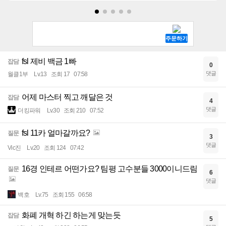
fsl 제비 백금 1빠
잡담
0
댓글
월클1부
Lv.13
조회 17
07:58
어제 마스터 찍고 깨달은 것
잡담
4
댓글
더킹파워
Lv.30
조회 210
07:52
fsl 11카 얼마갈까요?
질문
3
댓글
Vic진
Lv.20
조회 124
07:42
16경 인테르 어떤가요? 팀평 고수분들 3000이니드림
질문
6
댓글
백호
Lv.75
조회 155
06:58
화폐 개혁 하긴 하는게 맞는듯
잡담
5