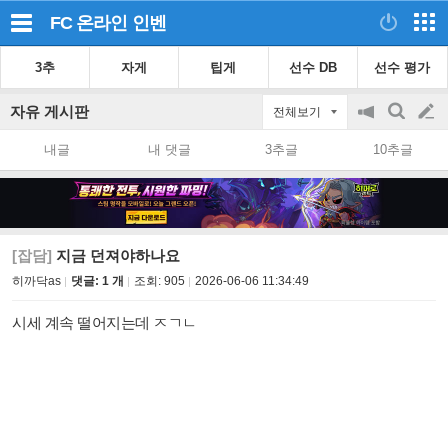
FC 온라인
인벤
3추
자게
팁게
선수 DB
선수 평가
자유 게시판
전체보기
공
검
글
지
색
내글
내 댓글
3추글
10추글
on/off
쓰
기
[잡담]
지금 던져야하나요
히까닥as
댓글: 1 개
조회:
905
2026-06-06 11:34:49
시세 계속 떨어지는데 ㅈㄱㄴ