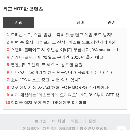
최근 HOT한 콘텐츠
게임
IT
유머
연예
1
드래곤소드, 스팀 '압긍'…축하 댓글 달고 게임 코드 받자!
2
이번 주 출시! 게임프리크 신작, '비스트 오브 리인카네이션'
3
스텔라 블레이드 새 주인공 이비가 부릅니다, 'Wanna be in LOVE' 뮤비 공개
4
가레나·포켓페어, ‘팰월드 온라인’ 2026년 출시 예고
5
웹젠, 뮤 IP 신작 '뮤 테오스' 상표권 출원
6
디바 잇는 '오버워치 한국 영웅', 메카 파일럿 디몬 나온다
7
소니 “PS 디스크 중단, 사업 영향 없다”
8
‘아키에이지 S: 자유의 해협’ PC MMORPG로 개발한다
9
미리 체험하는 '아스트라에 오라티오'...NC, 8/19부터 CBT 참가자 모집
10
갈피를 잡지 못한 젠지, DK에게도 0:2 패배
로그인
PC화면
퀵링크
설정
청소년보호정책
이용약관
개인정보처리방침