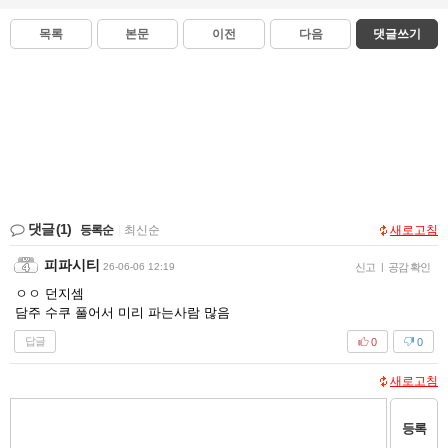
목록
본문
이전
다음
댓글쓰기
댓글
(1)
등록순
|
최신순
새로고침
피파시티
26-06-06 12:19
신고
|
공감 확인
ㅇㅇ 던지셈
담주 수쿠 풀어서 미리 파는사람 많음
답글
0
0
새로고침
등록