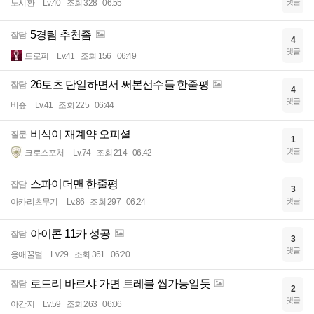
댓글
노시환
Lv.40
조회 328
06:55
5경팀 추천좀
잡담
4
댓글
트로피
Lv.41
조회 156
06:49
26토츠 단일하면서 써본선수들 한줄평
잡담
4
댓글
비숖
Lv.41
조회 225
06:44
비식이 재계약 오피셜
질문
1
댓글
크로스포처
Lv.74
조회 214
06:42
스파이더맨 한줄평
잡담
3
댓글
아카리츠무기
Lv.86
조회 297
06:24
아이콘 11카 성공
잡담
3
댓글
응애꿀벌
Lv.29
조회 361
06:20
로드리 바르샤 가면 트레블 씹가능일듯
잡담
2
댓글
아칸지
Lv.59
조회 263
06:06