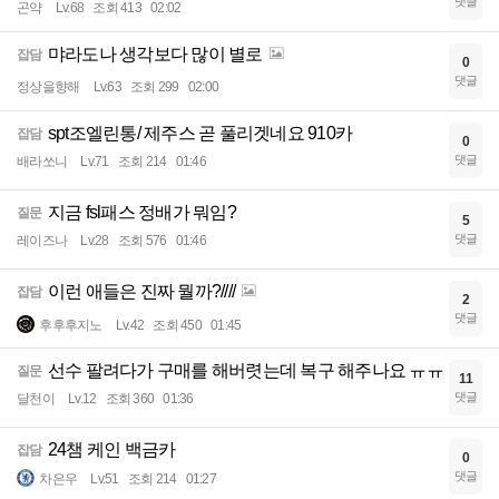
댓글
곤약
Lv.68
조회 413
02:02
먀라도나 생각보다 많이 별로
잡담
0
댓글
정상을향해
Lv.63
조회 299
02:00
spt조엘린통/ 제주스 곧 풀리겟네요 910카
잡담
0
댓글
배라쏘니
Lv.71
조회 214
01:46
지금 fsl패스 정배가 뭐임?
질문
5
댓글
레이즈나
Lv.28
조회 576
01:46
이런 애들은 진짜 뭘까?////
잡담
2
댓글
후후후지노
Lv.42
조회 450
01:45
선수 팔려다가 구매를 해버렷는데 복구 해주나요 ㅠㅠ
질문
11
댓글
달천이
Lv.12
조회 360
01:36
24챔 케인 백금카
잡담
0
댓글
차은우
Lv.51
조회 214
01:27