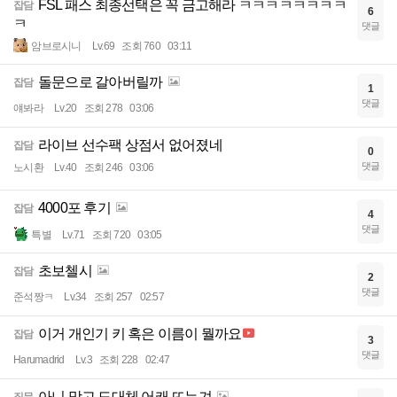
FSL 패스 최종선택은 꼭 금고해라 ㅋㅋㅋㅋㅋㅋㅋㅋ
잡담
6
ㅋ
댓글
암브로시니
Lv.69
조회 760
03:11
돌문으로 갈아버릴까
잡담
1
댓글
얘봐라
Lv.20
조회 278
03:06
라이브 선수팩 상점서 없어졌네
잡담
0
댓글
노시환
Lv.40
조회 246
03:06
4000포 후기
잡담
4
댓글
특별
Lv.71
조회 720
03:05
초보첼시
잡담
2
댓글
준석짱ㅋ
Lv.34
조회 257
02:57
이거 개인기 키 혹은 이름이 뭘까요
잡담
3
댓글
Harumadrid
Lv.3
조회 228
02:47
아니 망고 도대체 어캐 뜨는겨