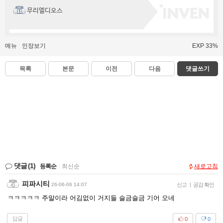
무리엘디오스
메뉴
인장보기
EXP 33%
목록
본문
이전
다음
댓글쓰기
댓글
(1)
등록순
|
최신순
새로고침
피파시티
26-06-06 14:07
신고
|
공감 확인
ㅋㅋㅋㅋㅋ 주말이라 어김없이 거지들 슬금슬금 기어 오네
답글
0
0