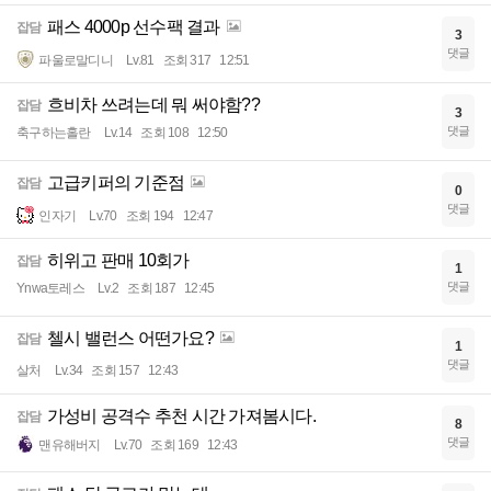
패스 4000p 선수팩 결과
잡담
3
댓글
파울로말디니
Lv.81
조회 317
12:51
흐비차 쓰려는데 뭐 써야함??
잡담
3
댓글
축구하는홀란
Lv.14
조회 108
12:50
고급키퍼의 기준점
잡담
0
댓글
인자기
Lv.70
조회 194
12:47
히위고 판매 10회가
잡담
1
댓글
Ynwa토레스
Lv.2
조회 187
12:45
첼시 밸런스 어떤가요?
잡담
1
댓글
살처
Lv.34
조회 157
12:43
가성비 공격수 추천 시간 가져봄시다.
잡담
8
댓글
맨유해버지
Lv.70
조회 169
12:43