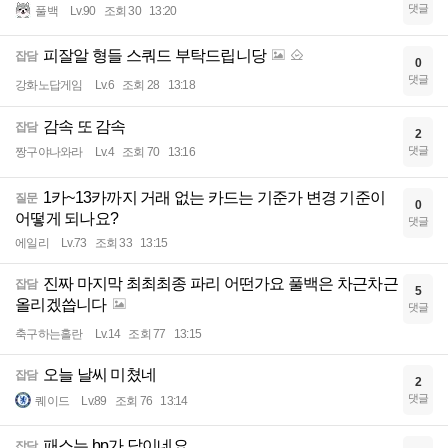
댓글
풀백
Lv.90
조회 30
13:20
피잘알 형들 스쿼드 부탁드립니당
잡담
0
댓글
강화노답게임
Lv.6
조회 28
13:18
감속 또 감속
잡담
2
댓글
짱구야나와라
Lv.4
조회 70
13:16
1카~13카까지 거래 없는 카드는 기준가 변경 기준이
질문
0
어떻게 되나요?
댓글
에일리
Lv.73
조회 33
13:15
진짜 마지막 최최최종 파리 어떤가요 풀백은 차근차근
잡담
5
올리겠씁니다
댓글
축구하는홀란
Lv.14
조회 77
13:15
오늘 날씨 미쳤네
잡담
2
댓글
퀘이드
Lv.89
조회 76
13:14
패스는 bp가 답이네요
잡담