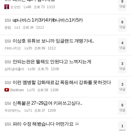
0
댓글
손오반
Lv.48
조회 73
13:13
up나바스 1카3카4카tb나바스1카5카
잡담
0
댓글
윤텀
Lv.1
조회 34
13:12
이상호 유튜브 보니까 잉글랜드 개땡기네..
잡담
4
댓글
카테나치오
Lv.35
조회 99
13:12
안되는판은 뭘해도 안된다고 느껴지는게
잡담
3
댓글
샴푸냄새좋아
Lv.50
조회 75
13:09
이런 옘병할 강화재료값 폭등해서 강화를 못하것다
잡담
3
댓글
Beckham
Lv.73
조회 59
13:09
신특붙은 27~29급여 키퍼쓰고싶다..
잡담
0
댓글
우파메카노
Lv.71
조회 37
13:09
파리 수정 해봤습니다 어떤가요
잡담
1
댓글