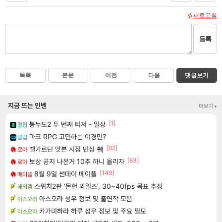
새로고침
등록
목록
본문
이전
다음
댓글보기
지금 뜨는 인벤
더보기+
[1]
봉누도2 두 번째 티저 - 일상
클립
마크 RPG 고민하는 이경민?
클립
[82]
벨가르딘 맛본 시점 민심 췤
로아
[83]
보상 공지 나온거 10추 하니 올리자
로아
[149]
8월 9일 썬데이 메이플
메이플
스위치2판 ‘몬헌 와일즈’, 30~40fps 목표 추정
해외겜
아스오라 성우 정보 및 출연작 모음
아스오라
카가미하라 하루 성우 정보 및 주요 필모
아스오라