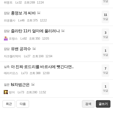
댓글
쒸멩트
Lv.32
조회 269
12:24
홍명보 개 씨바
잡담
11
댓글
피생폼사
Lv.46
조회 375
12:22
즐라탄 11카 얼마에 풀리려나
잡담
3
댓글
프랑스
Lv.92
조회 350
12:05
유밴 공격수
잡담
1
댓글
자크젤리먹어
Lv.27
조회 198
12:04
아 진짜 로드리를 바르샤에 뺏긴다면..
실축
7
댓글
에라카오스
Lv.73
조회 388
12:00
fsl차범근은
질문
1
댓글
방어
Lv.73
조회 280
11:52
최근
다음
검색
글쓰기