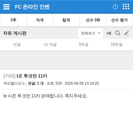
FC 온라인
인벤
3추
자게
팁게
선수 DB
선수 평가
자유 게시판
전체보기
공
검
글
지
색
내글
내 댓글
3추글
10추글
on/off
쓰
기
[기타]
LE 루크먼 11카
무리엘디오스
댓글: 1 개
조회:
539
2026-06-06 13:19:20
le 시즌 루크먼 11카 판매합니다. 쪽지주세요.