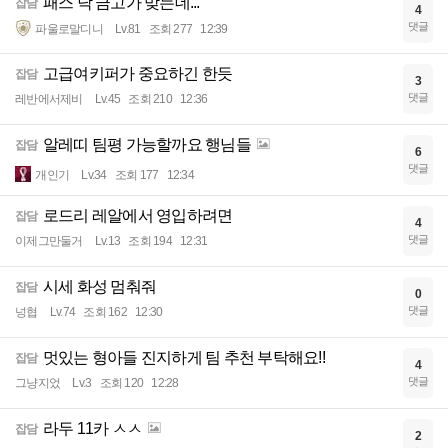
패스 닥 금고가 맞는데...
잡담
4
댓글
파울로말디니
Lv.81
조회 277
12:39
고급여키퍼가 중요하긴 한듯
잡담
3
댓글
레반에서제비
Lv.45
조회 210
12:36
알레띠 팀평 가능할까요 행님들
잡담
6
댓글
개인기
Lv.34
조회 177
12:34
로드리 레알에서 영입하려면
잡담
4
댓글
이제그만둘거
Lv.13
조회 194
12:31
시세 화성 멈춰줘
잡담
0
댓글
넝협
Lv.74
조회 162
12:30
멋있는 형아들 진지하게 팀 추천 부탁해요!!
잡담
4
댓글
그냥지었
Lv.3
조회 120
12:28
라두 11카 ㅅㅅ
잡담
2