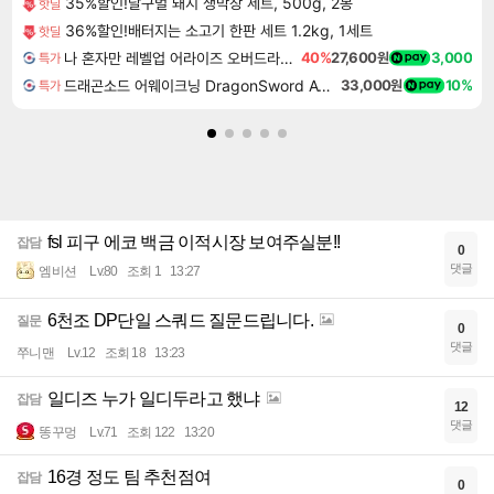
35%할인!달구벌 돼지 생막창 세트, 500g, 2봉
핫딜
36%할인!배터지는 소고기 한판 세트 1.2kg, 1세트
핫딜
나 혼자만 레벨업 어라이즈 오버드라이브 Solo Leveling Arise
40%
27,600원
3,000
특가
드래곤소드 어웨이크닝 DragonSword Awakening
33,000원
10%
특가
fsl 피구 에코 백금 이적시장 보여주실분!!
잡담
0
댓글
엠비션
Lv.80
조회 1
13:27
6천조 DP단일 스쿼드 질문드립니다.
질문
0
댓글
쭈니맨
Lv.12
조회 18
13:23
일디즈 누가 일디두라고 했냐
잡담
12
댓글
똥꾸멍
Lv.71
조회 122
13:20
16경 정도 팀 추천점여
잡담
0