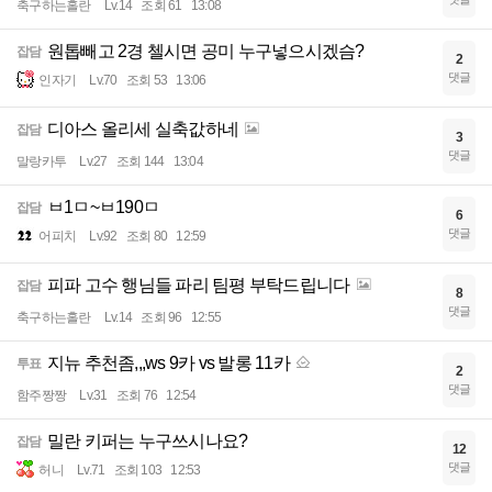
축구하는홀란
Lv.14
조회 61
13:08
원톱빼고 2경 첼시면 공미 누구넣으시겠슴?
잡담
2
댓글
인자기
Lv.70
조회 53
13:06
디아스 올리세 실축값하네
잡담
3
댓글
말랑카투
Lv.27
조회 144
13:04
ㅂ1ㅁ~ㅂ190ㅁ
잡담
6
댓글
어피치
Lv.92
조회 80
12:59
피파 고수 행님들 파리 팀평 부탁드립니다
잡담
8
댓글
축구하는홀란
Lv.14
조회 96
12:55
지뉴 추천좀,,,ws 9카 vs 발롱 11카
투표
2
댓글
함주짱짱
Lv.31
조회 76
12:54
밀란 키퍼는 누구쓰시나요?
잡담
12
댓글
허니
Lv.71
조회 103
12:53