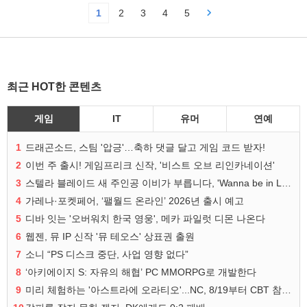
1
2
3
4
5
최근 HOT한 콘텐츠
게임
IT
유머
연예
1
드래곤소드, 스팀 '압긍'…축하 댓글 달고 게임 코드 받자!
2
이번 주 출시! 게임프리크 신작, '비스트 오브 리인카네이션'
3
스텔라 블레이드 새 주인공 이비가 부릅니다, 'Wanna be in LOVE' 뮤비 공개
4
가레나·포켓페어, ‘팰월드 온라인’ 2026년 출시 예고
5
디바 잇는 '오버워치 한국 영웅', 메카 파일럿 디몬 나온다
6
웹젠, 뮤 IP 신작 '뮤 테오스' 상표권 출원
7
소니 “PS 디스크 중단, 사업 영향 없다”
8
‘아키에이지 S: 자유의 해협’ PC MMORPG로 개발한다
9
미리 체험하는 '아스트라에 오라티오'...NC, 8/19부터 CBT 참가자 모집