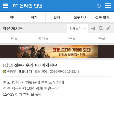
FC 온라인
인벤
3추
자게
팁게
선수 DB
선수 평가
자유 게시판
전체보기
공
검
글
지
색
내글
내 댓글
3추글
10추글
on/off
쓰
기
[잡담]
선수키우기 160 어케찍냐
박정무
댓글: 2 개
조회:
953
2026-06-06 15:22:48
최고 157까지 해봤는데 죽어도 안되네
선수 지금까지 10명 넘게 키웠는데
12->13 이거 한번을 못감