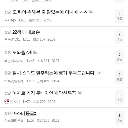
Scinic
Lv.42
조회 65
20:48
오 뭐야 손해본 줄 알았는데 아니네 ㅅㅅ
잡담
2
댓글
구자욱5
Lv.18
조회 275
20:47
22챔 에데르송
잡담
2
댓글
짱구34531
Lv.15
조회 107
20:39
도와쥽쇼!!
잡담
0
댓글
레반에서제비
Lv.45
조회 131
20:37
첼시 스쿼드 맞추려는데 평가 부탁드립니다.
잡담
0
댓글
하루종일잘래
Lv.11
조회 109
20:34
아자르 가격 두배차인데 닥신특??
잡담
3
댓글
인자기
Lv.70
조회 296
20:23
마스터등급;;
잡담
1
댓글
아스필리푸욜
Lv.55
조회 169
20:22