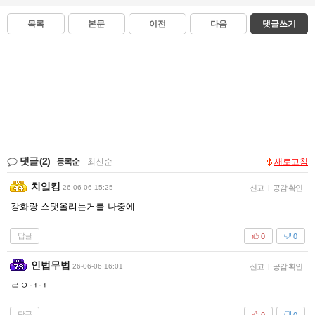
목록
본문
이전
다음
댓글쓰기
댓글
(2)
등록순
|
최신순
새로고침
치잌킹
26-06-06 15:25
신고
|
공감 확인
강화랑 스탯올리는거를 나중에
답글
0
0
인법무법
26-06-06 16:01
신고
|
공감 확인
ㄹㅇㅋㅋ
답글
0
0