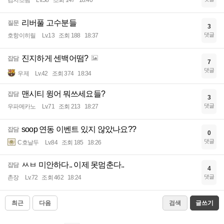
김치조림
Lv.58
조회 147
18:40
리버풀 고수분들
질문
3
댓글
호항이히릴
Lv.13
조회 188
18:37
진지하게 센백어떰?
잡담
7
댓글
우제
Lv.42
조회 374
18:34
맨시티 윙어 뭐쓰세요들?
잡담
3
댓글
우파메카노
Lv.71
조회 213
18:27
soop 연동 이벤트 있지 않았나요??
잡담
0
댓글
C호날두
Lv.84
조회 185
18:26
ㅆㅂ 미안하다.. 이제 못멈춘다..
잡담
4
댓글
촌장
Lv.72
조회 462
18:24
최근
다음
검색
글쓰기