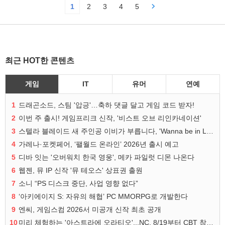
1
2
3
4
5
최근 HOT한 콘텐츠
게임
IT
유머
연예
1
드래곤소드, 스팀 '압긍'…축하 댓글 달고 게임 코드 받자!
2
이번 주 출시! 게임프리크 신작, '비스트 오브 리인카네이션'
3
스텔라 블레이드 새 주인공 이비가 부릅니다, 'Wanna be in LOVE' 뮤비 공개
4
가레나·포켓페어, ‘팰월드 온라인’ 2026년 출시 예고
5
디바 잇는 '오버워치 한국 영웅', 메카 파일럿 디몬 나온다
6
웹젠, 뮤 IP 신작 '뮤 테오스' 상표권 출원
7
소니 “PS 디스크 중단, 사업 영향 없다”
8
‘아키에이지 S: 자유의 해협’ PC MMORPG로 개발한다
9
엔씨, 게임스컴 2026서 미공개 신작 최초 공개
10
미리 체험하는 '아스트라에 오라티오'...NC, 8/19부터 CBT 참가자 모집