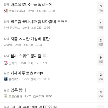
바르셀로나는 늘 똑같은게
잡담
3
댓글
프랑코바레시
Lv.45
조회 351
19:09
월드컵 끝나니까 팀갈마렵네 ㅋㅋㅋ
잡담
1
댓글
한반두갓핸드
Lv.43
조회 223
19:06
지금 ㅈㄴ싼 가성비 홀란
잡담
2
댓글
님이아
Lv.10
조회 435
19:03
첼시 스쿼드 핑까점
잡담
9
댓글
인자기
Lv.70
조회 317
18:59
카제미루 토츠 vs spt
질문
2
댓글
볼리비아
Lv.53
조회 161
18:56
입추 뜻이
질문
4
댓글
크로스포처
Lv.74
조회 259
18:54
(피파X) 쿠팡 게이밍 PC??
질문