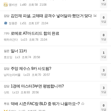
6
댓글
엠비션
Lv.80
조회 58
21:08
김민재 피셜, 교체때 공격수 넣어달라 했던거 맞다
잡담
0
댓글
정몽준
Lv.51
조회 137
21:04
로메로 AT마드리드 합의 완료
기타
0
댓글
뭐하러간다
Lv.15
조회 78
21:04
밀너 11카
질문
1
댓글
호오잉
Lv.3
조회 74
20:58
주앙 제수스 9카 사도됨?
잡담
3
댓글
남자는리버풀
Lv.23
조회 70
20:57
1경에 마스터3부면 평범합니까?
잡담
3
댓글
샷트
Lv.13
조회 93
20:56
덕배 시즌 FAC랑 BLD 중 뭐가 나을까요~?
투표
0
댓글