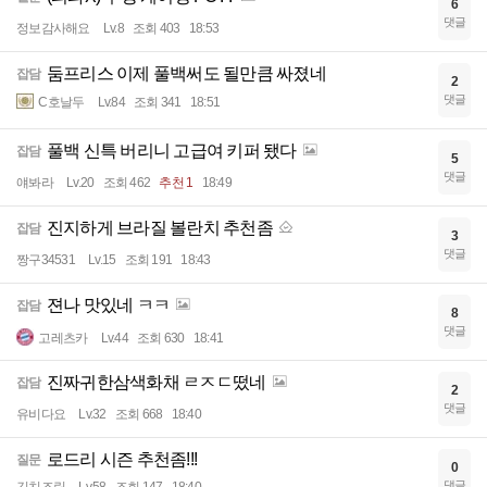
6
댓글
정보감사해요
Lv.8
조회 403
18:53
둠프리스 이제 풀백써도 될만큼 싸졌네
잡담
2
댓글
C호날두
Lv.84
조회 341
18:51
풀백 신특 버리니 고급여 키퍼 됐다
잡담
5
댓글
얘봐라
Lv.20
조회 462
추천 1
18:49
진지하게 브라질 볼란치 추천좀
잡담
3
댓글
짱구34531
Lv.15
조회 191
18:43
젼나 맛있네 ㅋㅋ
잡담
8
댓글
고레츠카
Lv.44
조회 630
18:41
진짜귀한삼색화채 ㄹㅈㄷ떴네
잡담
2
댓글
유비다요
Lv.32
조회 668
18:40
로드리 시즌 추천좀!!!
질문
0
댓글