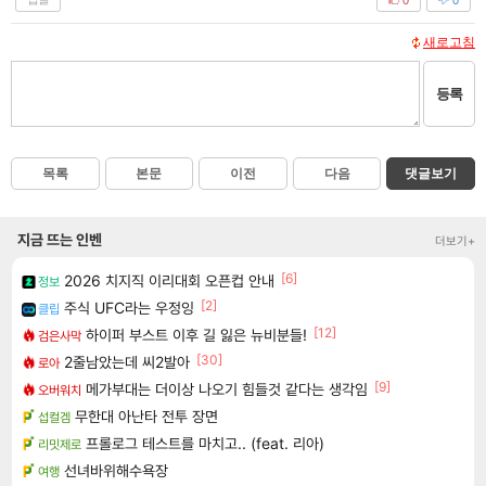
새로고침
등록
목록
본문
이전
다음
댓글보기
지금 뜨는 인벤
더보기+
[6]
2026 치지직 이리대회 오픈컵 안내
정보
[2]
주식 UFC라는 우정잉
클립
[12]
하이퍼 부스트 이후 길 잃은 뉴비분들!
검은사막
[30]
2줄남았는데 씨2발아
로아
[9]
메가부대는 더이상 나오기 힘들것 같다는 생각임
오버워치
무한대 아난타 전투 장면
섭컬겜
프롤로그 테스트를 마치고.. (feat. 리아)
리밋제로
선녀바위해수욕장
여행