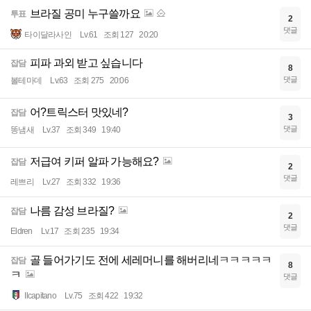
브라질 공미 누구쓸까요
투표
2
댓글
타이달라사인
Lv.61
조회 127
20:20
피파 과외 받고 싶습니다
잡담
8
댓글
볼테마데
Lv.63
조회 275
20:06
어?트릭스터 맛있네?
잡담
3
댓글
똥냄새
Lv.37
조회 349
19:40
저급여 키퍼 알파 가능해요?
잡담
2
댓글
레쁘리
Lv.27
조회 332
19:36
나름 감성 브라질?
잡담
2
댓글
Eldren
Lv.17
조회 235
19:34
골 들어가기도 전에 세레머니를 해버리네ㅋㅋㅋㅋㅋ
잡담
8
ㅋ
댓글
Ilcapitano
Lv.75
조회 422
19:32