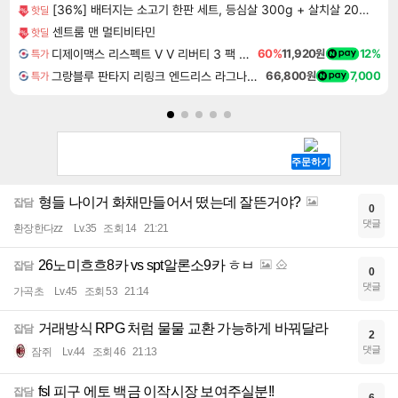
[36%] 배터지는 소고기 한판 세트, 등심살 300g + 살치살 200g + 부채살 200g + 갈비살 200g + 우삼겹 300g, 1.2kg, 1세트
핫딜
센트룸 맨 멀티비타민
핫딜
디제이맥스 리스펙트 V V 리버티 3 팩 DJMAX RESPECT V V Liberty 3 Pack DLC
60%
11,920원
12%
특가
그랑블루 판타지 리링크 엔드리스 라그나로크 Granblue Fantasy Relink Endless Ragnarok
66,800원
7,000
특가
형들 나이거 화채만들어서 떴는데 잘뜬거야?
잡담
0
댓글
환장한다zz
Lv.35
조회 14
21:21
26노미흐흐8카 vs spt알론소9카 ㅎㅂ
잡담
0
댓글
가곡초
Lv.45
조회 53
21:14
거래방식 RPG 처럼 물물 교환 가능하게 바꿔달라
잡담
2
댓글
잠쥐
Lv.44
조회 46
21:13
fsl 피구 에토 백금 이작시장 보여주실분!!
잡담