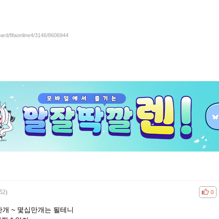
oard/fifaonline4/3146/8606944
52)
공감
비공
0
개 ~ 몇십만개는 될테니