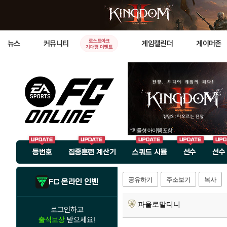
로스트아크
뉴스
커뮤니티
게임캘린더
게이머존
기대평 이벤트
등번호
집중훈련 계산기
스쿼드 시뮬
선수
선수
공유하기
주소보기
복사
FC 온라인 인벤
파울로말디니
로그인하고
출석보상
받으세요!