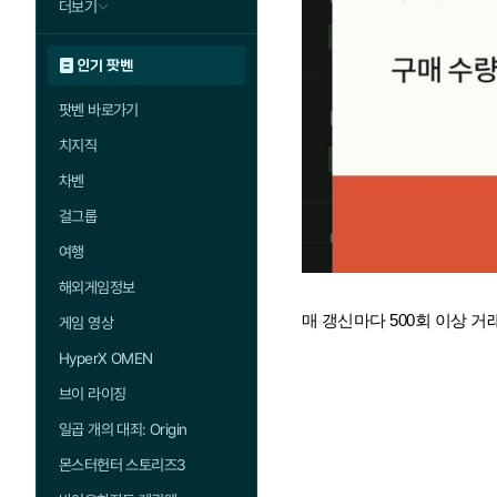
더보기
인기 팟벤
팟벤 바로가기
치지직
차벤
걸그룹
여행
해외게임정보
매 갱신마다 500회 이상 
게임 영상
HyperX OMEN
브이 라이징
일곱 개의 대죄: Origin
몬스터헌터 스토리즈3