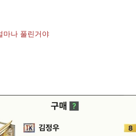
은 얼마나 풀린거야