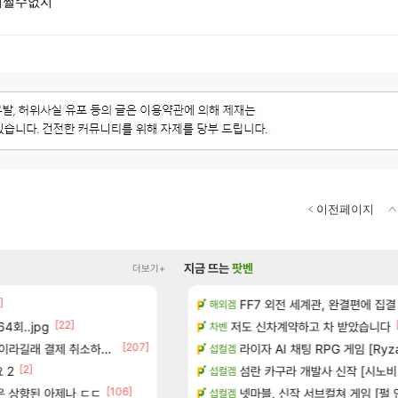
 어쩔수없지
이전페이지
지금 뜨는
팟벤
더보기+
]
카네이션 정보/공략글 모음
FF7 외전 세계관, 완결편에 집결
아스테어 현재상황 악덕작업
리니지 클래식
해외겜
[22]
[87]
4회..jpg
치노트 (8/5)
빵값 문의 후기
저도 신차계약하고 차 받았습니다
메이플
차벤
[207]
[10
라길래 결제 취소하고 나왔다
장
챌린저#77777 저격했습니다!
라이자 AI 채팅 RPG 게임 [RyzaCh
메이플
섭컬겜
[2]
[2]
 2
많은것 같습니다
페이즈 감상평
섬란 카구라 개발사 신작 [시노비 넥서
LoL
섭컬겜
[106]
좋은 상향된 아제나 ㄷㄷ
하이와티아 5분 컷!｜에이메스·린네·모니에 명함
벨가르딘 나이트메어 TOP 10 직업
넷마블, 신작 서브컬쳐 게임 [펄 인 블루
로아
섭컬겜