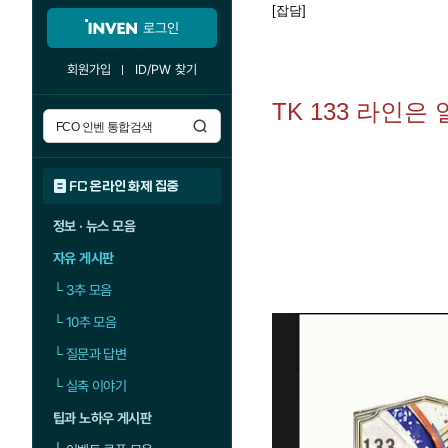
[잡담]
로그인
회원가입
ID/PW 찾기
TK 133 라인
FC 온라인 화제 집중
정보 · 뉴스 모음
자유 게시판
└
3추 모음
└
10추 모음
└
질문과 답변
└
실축 이야기
팁과 노하우 게시판