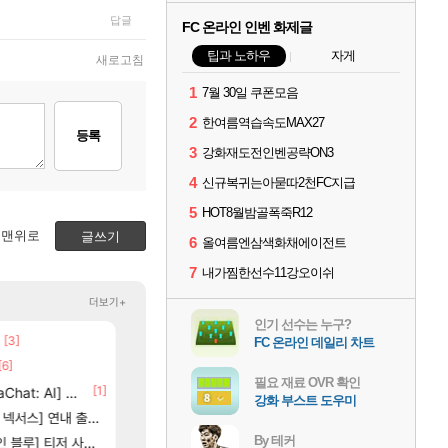
답글
FC 온라인 인벤 화제글
팁과 노하우
자게
새로고침
1
7월 30일 쿠폰모음
2
한여름역습속도MAX27
등록
3
강화재도전인벤공략ON3
4
신규복귀는아묻따2천FC지급
5
HOT8월밤골폭죽R12
맨위로
글쓰기
6
올여름엔삼색화채에이전트
7
내가찜한선수11강오이쉬
더보기+
인기 선수는 누구?
[3]
[7]
[83]
장몰락
보상 공지 나온거 10추 하니 올리자
챕터별 길찾기/지도 공략 (1 ~ 12장)
로아
비스트
FC 온라인 데일리 차트
[6]
[65]
부산 헌혈 먹튀 ㄷㄷ..
스위치2판 ‘몬헌 와일즈’, 30~40fps 목표 추
메이플
해외겜
필요 재료 OVR 확인
3]
[1]
[207]
at: AI] 공개
신호등 2인 40%글 존나 긁히네 씨발
4컷 만화 | 야간 보초는 너무 힘들어
메이플
아주프로
강화 부스트 도우미
[82]
[1]
스] 연내 출시 예정
벨가르딘 맛본 시점 민심 췤
7년만에 가족여행을 다녀왔습니다.
로아
여행
[125]
[13]
By 테커
별 분포
] 티저 사이트 오픈
장비 올환 이후 약 7개월
쿠를 먼저 보내서 기습하는 법
검은사막
비스트