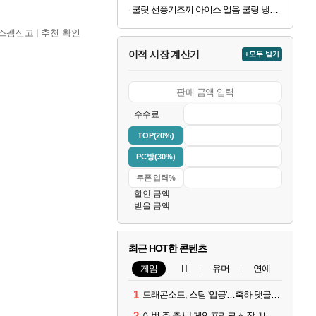
쿨릿 선풍기조끼 아이스 얼음 쿨링 냉풍 여름 조끼
스팸신고
추천 확인
이적 시장 계산기
+모두 받기
수수료
TOP(20%)
PC방(30%)
할인 금액
받을 금액
최근 HOT한 콘텐츠
게임
IT
유머
연예
1
드래곤소드, 스팀 '압긍'…축하 댓글 달고 게임 코드 받자!
2
이번 주 출시! 게임프리크 신작, '비스트 오브 리인카네이션'