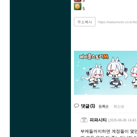
5
5
주소복사
https://www.inven.co.kr/b
(1)
댓글
등록순
|
최신순
피파시티
(2026-06-06 14:43:
부캐들까지하면 계정들이 몇만