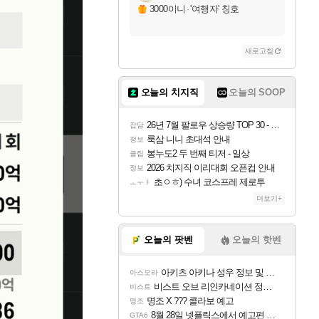
3000이니
·
'여행자' 칭호
새로고침
오늘의 치지직
오늘의 SOOP
26년 7월 팔로우 상승량 TOP 30 - 월간 치지직
잡담
룩삼 니니 초대석 안내
정보
봉누도2 두 번째 티저 - 일상
클립
2026 치지직 이리대회 오픈컵 안내
정보
초ㅇㅎ) 수녀 코스프레 제로투
ㅗㅜㅑ
더보기+
오늘의 팟벤
오늘의 핫벤
아키츠 아키나 성우 정보 및 주요 필모
아스오라
비스트 오브 리인카네이션 정보/공략글 모음
비스트
명조 X ??? 콜라보 예고
명조
8월 28일 넷플릭스에서 예고편 공개 예정
GTA6