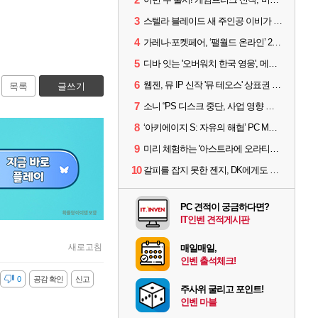
3
스텔라 블레이드 새 주인공 이비가 부릅니다, 'Wanna be in LOVE' 뮤비 공개
4
가레나·포켓페어, ‘팰월드 온라인’ 2026년 출시 예고
5
디바 잇는 '오버워치 한국 영웅', 메카 파일럿 디몬 나온다
6
웹젠, 뮤 IP 신작 '뮤 테오스' 상표권 출원
목록
글쓰기
7
소니 “PS 디스크 중단, 사업 영향 없다”
8
‘아키에이지 S: 자유의 해협’ PC MMORPG로 개발한다
9
미리 체험하는 '아스트라에 오라티오'...NC, 8/19부터 CBT 참가자 모집
10
갈피를 잡지 못한 젠지, DK에게도 0:2 패배
PC 견적이 궁금하다면?
IT인벤 견적게시판
새로고침
매일매일,
인벤 출석체크!
감
0
공감 확인
신고
주사위 굴리고 포인트!
인벤 마블