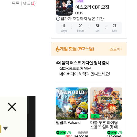
모집
목록
|
댓글(
1
)
아스오라 CBT 모집
08.19
참가자 모집까지 남은 기간
11
20
51
26
Days
Hours
Min
Sec
게임 핫딜 (PC/스팀)
스토어+
더 렐릭 퍼스트 가디언 정식 출시
설화x하드코어 액션!
네이버페이 혜택과 만나보세요!
인벤게임즈 8월 특별 할인!
드래곤소드: 어웨이크닝 입점!
문명 7 특별 할인!
마블 투혼 파이팅 소울즈 정식출시!
귀무자: 검의 길 예약 판매 중!
비스트 오브 리인카네이션 정식 출시!
커세어 코브 출시 기념 할인!
베데스다 40주년 기념 할인 중!
캡콤 프렌차이즈 할인 진행 중!
캡콤 일부 상품 상시 할인
스타워즈 은하계 레이서
로블록스 기프트 카드 공식 입점
인기 퍼블리셔 모음!
스팀으로 만나는 드래곤소드!
조선&고려 DLC 출시 예정
마블 히어로 총 출동&화려한 격투!
10% 할인과
게임프릭 신작 IP
해적'섬'을 발전시키자!
베데스다의 명작들을
몬헌, 바하 등 인기 IP를
몬헌 와일즈 & 드래곤즈 도그마2
인벤게임즈에서 10% 추가 적립
Robux를 가장 안전하고
최대 90% 할인가를 만나보세요!
네이버혜택과 함께 만나보세요!
50%할인&추가 적립까지!
네이버 포인트 혜택까지!
이니&베니 혜택까지!
네이버 혜택가와 함께 예약하세요!
할인&네이버혜택으로 만나보세요!
40주년 프로모션으로 만나보세요!
할인가에 만나보세요!
일부 에디션 상시 할인!
혜택으로 예약 판매 중
편안하게 충전하세요
팰월드 Palworld
마블 투혼 파이팅
소울즈 얼티밋 에디
션 MARVEL Tokon
5%
32,000
5%
Fighting Souls Ultima