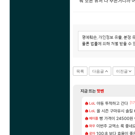
뭐 모든 유저 다 주는거니까
목록
다음글
이전글
지금 뜨는
핫벤
[83]
[17
 나온거 10추 하니 올리자
 길찾기/지도 공략 (1 ~ 12장)
야동 투척하고 간다
비스트 오브 리인
LoL
비스트
[65]
혈 먹튀 ㄷㄷ..
2판 ‘몬헌 와일즈’, 30~40fps 목표 추정
올 시즌 구마유시 솔킬 6
리싱크드 1.06 패
LoL
리싱크드
[207]
2인 40%글 존나 긁히네 씨발
컷 만화 | 야간 보초는 너무 힘들어
빵 가격이 24500원 이
동해바다 추암해수욕
메이플
여행
[82]
[1]
맛본 시점 민심 췤
에 가족여행을 다녀왔습니다.
이번주 교역소 룩 좋네요
국내에도 이쁜곳이 
와우
여행
[13]
올환 이후 약 7개월
 먼저 보내서 기습하는 법
100:8 보다 효율이 
체험 캐릭터만으로 허상 40레벨 
로아
명조