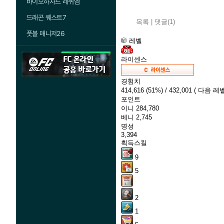
바이오하자드 레퀴엠
드래곤 퀘스트7
목록
|
댓글(
1
)
풋볼 매니저26
레벨
라이센스
경험치
414,616
(51%)
/ 432,001
( 다음 레벨
포인트
이니
284,780
베니
2,745
명성
3,394
획득스킬
9
5
2
1