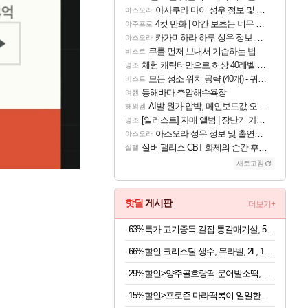
아사쿠라 마이 성우 정보 및 주요 필모
아스오라
4컷 만화 | 야간 보초는 너무 힘들어
아주프로
카가미하라 하루 성우 정보 및 주요 필모
아스오라
쿠를 먼저 보내서 기습하는 법
비스트
체험 캐릭터만으로 허상 40레벨 하이와티아 5분 컷!｜에이메스·린네·모니에 명함
명조
모든 성소 위치 공략 (40개) - 귀환한 영혼 도전과제
비스트
동해바다 추암해수욕장
여행
AI발 원가 압박, 메인보드값 오르나
해외겜
[일러스트] 자매 앨범 | 장난기 가득한 오후의 공원 (리메이크판)
명조
아스오라 성우 정보 및 출연작 모음
아스오라
실버 팰리스 CBT 화제의 순간·후기 모음
실팰
새로고침
핫딜
게시판
더보기+
63%특가 고기중독 칼집 통갈매기살, 500g, 2팩
66%할인 크리스탈 생수, 무라벨, 2L, 12개
29%할인>양주골호랑떡 문어발소떡, 1kg, 1봉
15%할인>프로즌 마라떡볶이 얼얼한맛, 440g, 2개