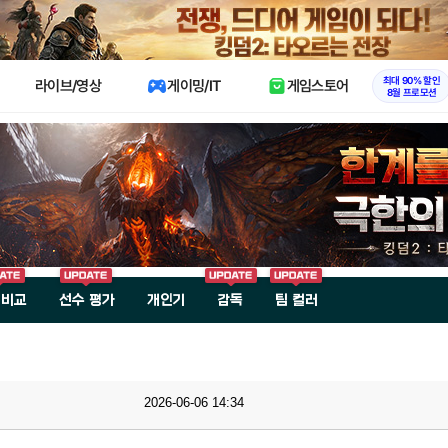
X
최대 90% 할인
라이브/영상
게이밍/IT
게임스토어
8월 프로모션
 비교
선수 평가
개인기
감독
팀 컬러
2026-06-06 14:34