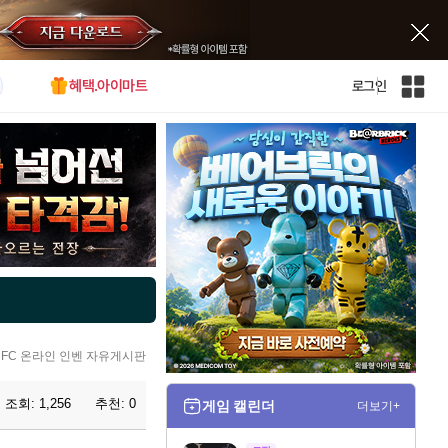
혜택.아이마트
로그인
인
벤
전
체
사
이
트
맵
FC 온라인 인벤 자유게시판
조회:
1,256
추천:
0
게임 캘린더
더보기+