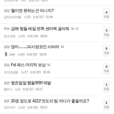
느긋한두부
Lv.1
조회 172
01:07
챌이면 못하는건 아니지?
잡담
4
댓글
남자는리버풀
Lv.23
조회 327
01:06
급해 형들 레알 왼쪽 센터백 골라줘
투표
3
댓글
포크크포
Lv.24
조회 236
00:56
않이ㅡㅡ;피시방코인 시바라
잡담
6
댓글
Juve
Lv.83
조회 587
00:35
Fsl 패스 마지막 보상
잡담
4
댓글
뜨거운냉탕
Lv.27
조회 920
00:28
엪온잘알 햄들!!!!!!!!! 제발
질문
1
댓글
탱머니
Lv.2
조회 227
00:27
20경 정도로 4222 맛도리 팀 어디가 좋을까요?
질문
2
댓글
도라서구
Lv.12
조회 281
00:25