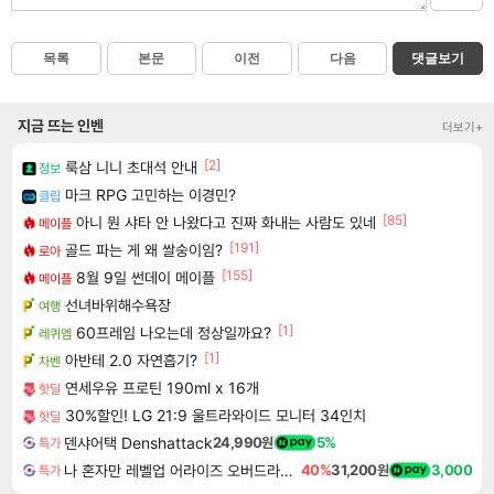
목록
본문
이전
다음
댓글보기
지금 뜨는 인벤
더보기+
[2]
룩삼 니니 초대석 안내
정보
마크 RPG 고민하는 이경민?
클립
[85]
아니 뭔 샤타 안 나왔다고 진짜 화내는 사람도 있네
메이플
[191]
골드 파는 게 왜 쌀숭이임?
로아
[155]
8월 9일 썬데이 메이플
메이플
선녀바위해수욕장
여행
[1]
60프레임 나오는데 정상일까요?
레퀴엠
[1]
아반테 2.0 자연흡기?
차벤
연세우유 프로틴 190ml x 16개
핫딜
30%할인! LG 21:9 울트라와이드 모니터 34인치
핫딜
덴샤어택 Denshattack
24,990원
5%
특가
나 혼자만 레벨업 어라이즈 오버드라이브 디럭스 에디션 Solo Leveling Arise Overdrive Deluxe Edition
40%
31,200원
3,000
특가