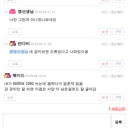
명선생님
26-06-06 17:15
신고
|
공감 확인
나만 그런게 아니었나보네요
답글
0
0
반다비
26-06-06 17:26
신고
|
공감 확인
@명선생님
네 공지보면 오류있다고 나와있으용
답글
0
0
퀘이드
26-06-06 18:03
신고
|
공감 확인
내가 6600에 1060 쓰는데 겜하다가 멈춘적 없음
걍 관리만 잘 되면 이겜은 사양 더 낮은걸로도 잘 굴러감
답글
0
0
새로고침
등록