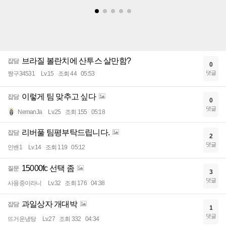
브라질 볼란치에 산투스 살만함?
잡담
0
댓글
짱구34531
Lv.15
조회 44
05:53
이렇게 팀 맞추고 싶다
잡담
0
댓글
NemanJa
Lv.25
조회 155
05:18
리버풀 팀평부탁드립니다.
잡담
2
댓글
인밴1
Lv.14
조회 119
05:12
15000fc 선택 좀
질문
3
댓글
사용중이라니
Lv.32
조회 176
04:38
과일상자 개대박
잡담
1
댓글
뜨거운냉탕
Lv.27
조회 332
04:34