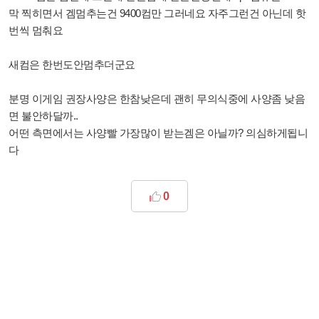
막 찍히면서 겜멈추는건 9400컴만 그러네요 자주그런건 아닌데 핫
번씩 멈춰요
새컴은 한번도안멈추더군요
분명 이게임 권장사양은 한참낮은데 괜히 무의식중에 사양좀 낮음
면 불안하달까..
어떤 측면에서는 사양빨 가장많이 받는겜은 아닐까? 의심하게됩니
다
0