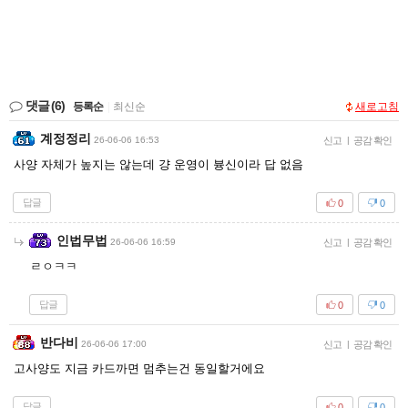
댓글
(6)
등록순
|
최신순
새로고침
계정정리
26-06-06 16:53
신고
|
공감 확인
사양 자체가 높지는 않는데 걍 운영이 븅신이라 답 없음
답글
0
0
인법무법
26-06-06 16:59
신고
|
공감 확인
ㄹㅇㅋㅋ
답글
0
0
반다비
26-06-06 17:00
신고
|
공감 확인
고사양도 지금 카드까면 멈추는건 동일할거에요
답글
0
0