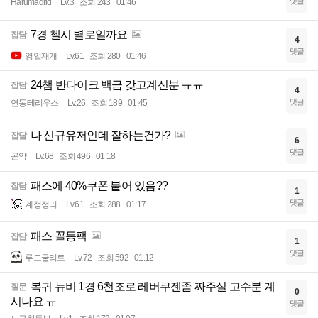
댓글
Harumadrid
Lv.3
조회 243
01:46
7경 첼시 별로일까요
잡담
4
댓글
영업재개
Lv.61
조회 280
01:46
24챔 반다이크 백금 갖고계신분 ㅠㅠ
잡담
4
댓글
연동테리우스
Lv.26
조회 189
01:45
나 신규유저인데 잘하는건가?
잡담
6
댓글
곤약
Lv.68
조회 496
01:18
패스에 40%쿠폰 붙어 있음??
잡담
1
댓글
계정정리
Lv.61
조회 288
01:17
패스 꼴등팩
잡담
1
댓글
루드굴리트
Lv.72
조회 592
01:12
복귀 뉴비 1경 6천조로 레버쿠젠좀 짜주실 고수분 계
질문
0
시나요 ㅠ
댓글