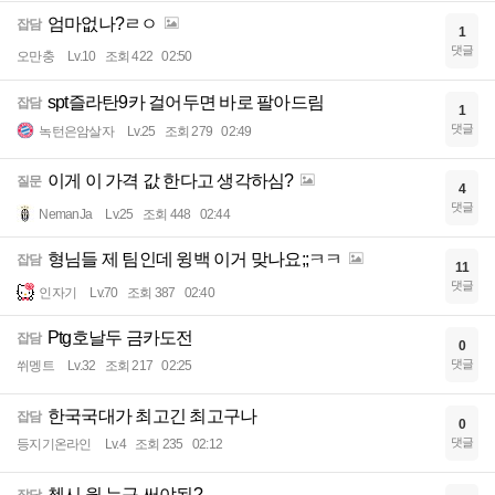
엄마없나?ㄹㅇ
잡담
1
댓글
오만충
Lv.10
조회 422
02:50
spt즐라탄9카 걸어두면 바로 팔아드림
잡담
1
댓글
녹턴은암살자
Lv.25
조회 279
02:49
이게 이 가격 값 한다고 생각하심?
질문
4
댓글
NemanJa
Lv.25
조회 448
02:44
형님들 제 팀인데 윙백 이거 맞나요;;ㅋㅋ
잡담
11
댓글
인자기
Lv.70
조회 387
02:40
Ptg호날두 금카도전
잡담
0
댓글
쒸멩트
Lv.32
조회 217
02:25
한국국대가 최고긴 최고구나
잡담
0
댓글
등지기온라인
Lv.4
조회 235
02:12
첼시 윙 누구 써야됨?