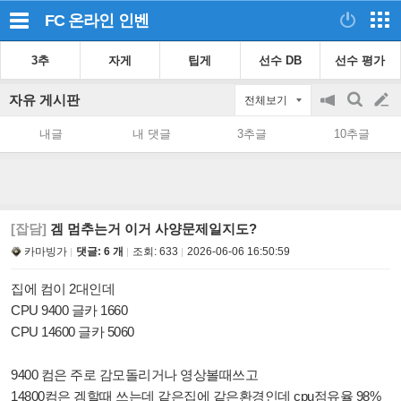
FC 온라인
인벤
3추
자게
팁게
선수 DB
선수 평가
자유 게시판
전체보기
공
검
글
지
색
내글
내 댓글
3추글
10추글
on/off
쓰
기
[잡담]
겜 멈추는거 이거 사양문제일지도?
카마빙가
댓글: 6 개
조회:
633
2026-06-06 16:50:59
집에 컴이 2대인데
CPU 9400 글카 1660
CPU 14600 글카 5060
9400 컴은 주로 감모돌리거나 영상볼때쓰고
14800컴은 겜할때 쓰는데 같은집에 같은환경인데 cpu점유율 98%