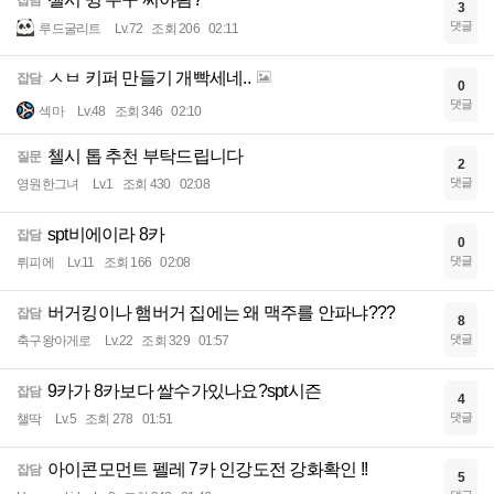
잡담
3
댓글
루드굴리트
Lv.72
조회 206
02:11
ㅅㅂ 키퍼 만들기 개빡세네..
잡담
0
댓글
섹마
Lv.48
조회 346
02:10
첼시 톱 추천 부탁드립니다
질문
2
댓글
영원한그녀
Lv.1
조회 430
02:08
spt비에이라 8카
잡담
0
댓글
뤼피에
Lv.11
조회 166
02:08
버거킹이나 햄버거 집에는 왜 맥주를 안파냐???
잡담
8
댓글
축구왕아게로
Lv.22
조회 329
01:57
9카가 8카보다 쌀수가있나요?spt시즌
잡담
4
댓글
챌딱
Lv.5
조회 278
01:51
아이콘모먼트 펠레 7카 인강도전 강화확인 !!
잡담
5