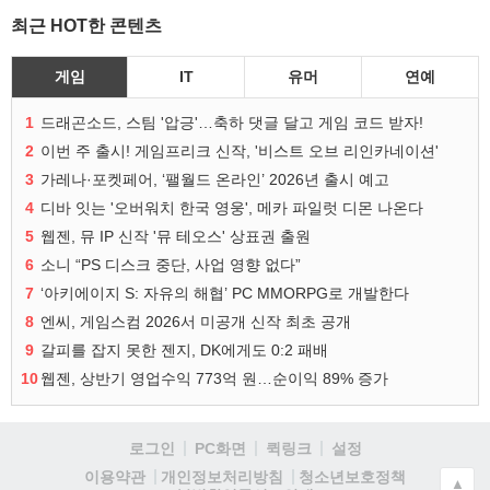
최근 HOT한 콘텐츠
게임
IT
유머
연예
1
드래곤소드, 스팀 '압긍'…축하 댓글 달고 게임 코드 받자!
2
이번 주 출시! 게임프리크 신작, '비스트 오브 리인카네이션'
3
가레나·포켓페어, ‘팰월드 온라인’ 2026년 출시 예고
4
디바 잇는 '오버워치 한국 영웅', 메카 파일럿 디몬 나온다
5
웹젠, 뮤 IP 신작 '뮤 테오스' 상표권 출원
6
소니 “PS 디스크 중단, 사업 영향 없다”
7
‘아키에이지 S: 자유의 해협’ PC MMORPG로 개발한다
8
엔씨, 게임스컴 2026서 미공개 신작 최초 공개
9
갈피를 잡지 못한 젠지, DK에게도 0:2 패배
10
웹젠, 상반기 영업수익 773억 원…순이익 89% 증가
로그인
PC화면
퀵링크
설정
청소년보호정책
이용약관
개인정보처리방침
▲