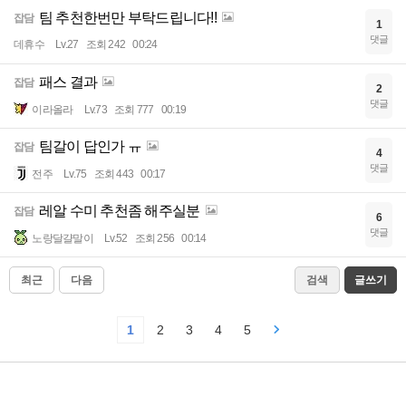
팀 추천한번만 부탁드립니다!!
잡담
1
댓글
데휴수
Lv.27
조회 242
00:24
패스 결과
잡담
2
댓글
이라올라
Lv.73
조회 777
00:19
팀갈이 답인가 ㅠ
잡담
4
댓글
전주
Lv.75
조회 443
00:17
레알 수미 추천좀 해주실분
잡담
6
댓글
노랑달걀말이
Lv.52
조회 256
00:14
최근
다음
검색
글쓰기
1
2
3
4
5