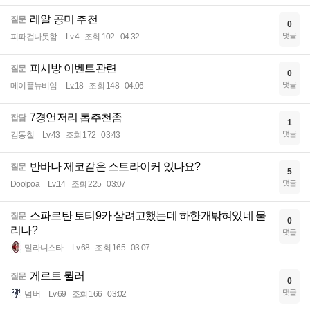
레알 공미 추천
질문
0
댓글
피파겁나못함
Lv.4
조회 102
04:32
피시방 이벤트관련
질문
0
댓글
메이플뉴비임
Lv.18
조회 148
04:06
7경언저리 톱추천좀
잡담
1
댓글
김동칠
Lv.43
조회 172
03:43
반바나 제코같은 스트라이커 있나요?
질문
5
댓글
Doolpoa
Lv.14
조회 225
03:07
스파르탄 토티9카 살려고했는데 하한개밖혀있네 물
질문
0
리나?
댓글
밀라니스타
Lv.68
조회 165
03:07
게르트 뮐러
질문
0
댓글
넘버
Lv.69
조회 166
03:02