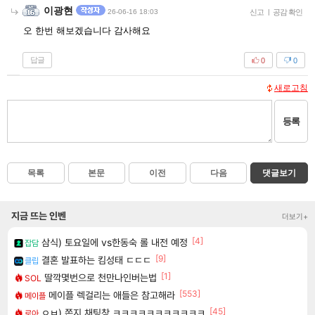
이광현
26-06-16 18:03
신고
|
공감 확인
오 한번 해보겠습니다 감사해요
답글
0
0
새로고침
등록
목록
본문
이전
다음
댓글보기
지금 뜨는 인벤
더보기+
[4]
삼식) 토요일에 vs한동숙 롤 내전 예정
잡담
[9]
결혼 발표하는 킴성태 ㄷㄷㄷ
클립
[1]
딸깍몇번으로 천만나인버는법
SOL
[553]
메이플 렉걸리는 애들은 참고해라
메이플
[45]
ㅇㅂ) 쫀지 채팅창 ㅋㅋㅋㅋㅋㅋㅋㅋㅋㅋㅋ
로아