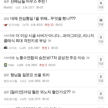
선배님들 마우스 추천 !
질문
4
댓글
Black탄
Lv.2
조회 1577
08-03
대체 전섭통일 / 을 위해... 무엇을 했나???
잡담
16
댓글
민지아방
Lv.79
조회 4018
추천 13
08-03
더 이상 시골 서버가 아니다…파아그리오, 리니지
서버현황
3
클래식 최대 격전지로 부상
댓글
샤이쓰
Lv.24
조회 3397
추천 1
08-03
노통수연합의 승전보! 7차 공성전 주요 이슈
서버현황
2
댓글
Harv
Lv.88
조회 2685
추천 3
08-03
형님들 질문요 쏘울 트리
질문
2
댓글
맨오브스틸
Lv.12
조회 1808
08-03
[질리언] 야당 혈은 외노자 혈인가요??
질문
2
댓글
새로운사람
Lv.20
조회 1570
08-02