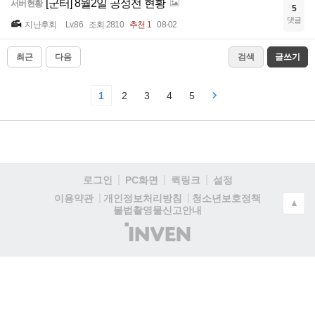
[군터] 8월2일 공성전 현황
서버현황
5
댓글
지난후회
Lv.86
조회 2810
추천 1
08-02
최근
다음
검색
글쓰기
1
2
3
4
5
로그인
PC화면
퀵링크
설정
청소년보호정책
이용약관
개인정보처리방침
▲
불법촬영물신고안내
(주)
인
벤