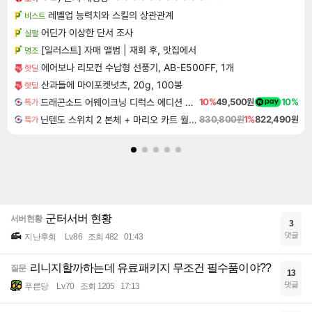
레벨업 능력치와 스킬의 상관관계
비스트
어딘가 이상한 단서 조사
실팰
[일러스트] 자매 앨범 | 재회 후, 맛집에서
명조
에어보나 리모컨 수납형 선풍기, AB-E500FF, 1개
핫딜
산과들에 마이포켓넛츠, 20g, 100봉
핫딜
드래곤소드 어웨이크닝 디럭스 에디션 DragonSword Awakening Deluxe Edition
10%
49,500원
10%
특가
닌텐도 스위치 2 본체 + 마리오 카트 월드 + 슈퍼 마리오 파티 잼버리 닌텐도 스위치 2 에디션 + 잼버리 TV 번들
830,800원
1%
822,490원
특가
군터서버 현황
서버현황
3
댓글
지난후회
Lv.86
조회 482
01:43
리니지할까하는데 유료패키지 무조건 필수품이야??
질문
13
댓글
푸른당
Lv.70
조회 1205
17:13