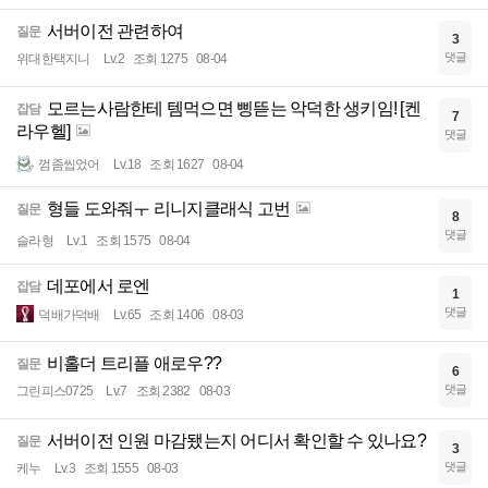
서버이전 관련하여
질문
3
댓글
위대한택지니
Lv.2
조회 1275
08-04
모르는사람한테 템먹으면 삥뜯는 악덕한 생키임! [켄
잡담
7
라우헬]
댓글
껌좀씹었어
Lv.18
조회 1627
08-04
형들 도와줘ㅜ 리니지클래식 고번
질문
8
댓글
슬라형
Lv.1
조회 1575
08-04
데포에서 로엔
잡담
1
댓글
덕배가덕배
Lv.65
조회 1406
08-03
비홀더 트리플 애로우??
질문
6
댓글
그린피스0725
Lv.7
조회 2382
08-03
서버이전 인원 마감됐는지 어디서 확인할 수 있나요?
질문
3
댓글
케누
Lv.3
조회 1555
08-03