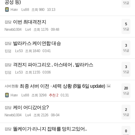
공성 등)
댓글
Harv
Lv.88
조회 980
10:13
이번 최대격전지
잡담
5
댓글
Newbi1004
Lv.4
조회 1176
09:48
발라카스 케이연합 대승
잡담
3
댓글
킹덤
Lv.53
조회 1840
03:41
격전지 파아그리오 , 아스테어 , 발라카스
잡담
3
댓글
킹덤
Lv.53
조회 1155
03:06
최종 서버 이전 · 세력 상황 (8월 6일 update)
서버현황
20
댓글
Harv
Lv.88
조회 3298
추천 2
01:31
케이 어디갔어요?
잡담
2
댓글
Newbi1004
Lv.4
조회 2126
08-04
똘케이가 리니지 잡채를 망치고있어..
잡담
0