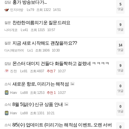
홍가 방송보다가...
잡담
5
댓글
민지아방
Lv.79
조회 1322
14:51
찬란한여름의기운 질문드려요
질문
9
댓글
나야개코
Lv.41
조회 1315
10:57
지금 새로 시작해도 괜찮을까요??
질문
14
댓글
다시해보까여
Lv.1
조회 1606
10:30
몬스터 대미지 건들다 화들짝하고 걸렸네 ㅋㅋㅋㅋ
잡담
9
댓글
진천
Lv.81
조회 4837
추천 7
10:27
새로운 항로, 미리가는 해적섬
소식
0
댓글
Harv
Lv.88
조회 1253
추천 1
10:27
8월 5일(수) 신규 상품 안내
소식
0
댓글
Harv
Lv.88
조회 1331
10:21
8/5(수) 업데이트 (미리가는 해적섬 이벤트, 오렌 서버
소식
0