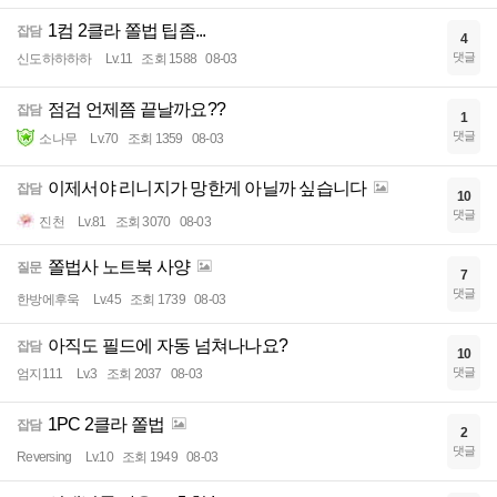
1컴 2클라 쫄법 팁좀...
잡담
4
댓글
신도하하하하
Lv.11
조회 1588
08-03
점검 언제쯤 끝날까요??
잡담
1
댓글
소나무
Lv.70
조회 1359
08-03
이제서야 리니지가 망한게 아닐까 싶습니다
잡담
10
댓글
진천
Lv.81
조회 3070
08-03
쫄법사 노트북 사양
질문
7
댓글
한방에후욱
Lv.45
조회 1739
08-03
아직도 필드에 자동 넘쳐나나요?
잡담
10
댓글
엄지111
Lv.3
조회 2037
08-03
1PC 2클라 쫄법
잡담
2
댓글
Reversing
Lv.10
조회 1949
08-03