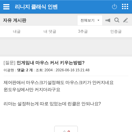
리니지 클래식
인벤
자유 게시판
전체보기
공
검
글
지
색
내글
내 댓글
3추글
인증글
on/off
쓰
기
[질문]
인게임내 마우스 커서 키우는방법?
이광현
댓글: 2 개
조회:
2004
2026-06-16 15:21:48
제어판애서 마우스크기설정해도 마우스크키가 안커지네요
윈도우상에서만 커지더라구요
리마는 설정하는게 따로 있었는데 린클은 안되나요?