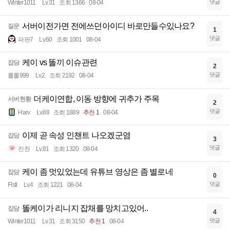
댓글
Winter1011
Lv.31
조회 1366
08-04
서버이전가면 전에쓰던아이디 바로만들수있나요?
질문
1
댓글
파판7
Lv.60
조회 1001
08-04
케이 vs 똘끼 이슈관련
잡담
2
댓글
롤롤999
Lv.2
조회 2192
08-04
더케이연합, 이동 방향에 귀추가 주목
서버현황
2
댓글
Harv
Lv.88
조회 1889
추천 1
08-04
이제 곧 속성 인챈트 나오겠군염
잡담
3
댓글
진천
Lv.81
조회 1320
08-04
케이 좀 멋있었는데 유튜브 영상은 좀 별로네
잡담
0
댓글
Flstl
Lv.4
조회 1221
08-04
똘케이가 리니지 잡채를 망치고있어..
잡담
4
댓글
Winter1011
Lv.31
조회 3150
추천 1
08-04