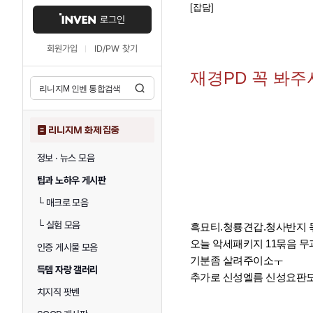
[잡담]
로그인
회원가입
ID/PW 찾기
재경PD 꼭 봐주
리니지M 화제 집중
정보 · 뉴스 모음
팁과 노하우 게시판
└
매크로 모음
└
실험 모음
흑묘티.청룡견갑.청사반지 
오늘 악세패키지 11묶음 
인증 게시물 모음
기분좀 살려주이소ㅜ
득템 자랑 갤러리
추가로 신성엘름 신성요판도 
치지직 팟벤