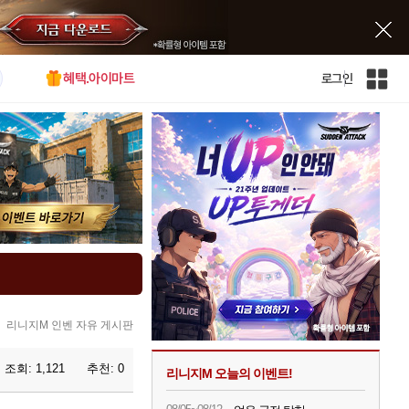
혜택.아이마트
로그인
인
벤
전
체
사
이
트
맵
리니지M 인벤 자유 게시판
조회:
1,121
추천:
0
리니지M 오늘의 이벤트!