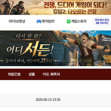
X
최대 90% 할인
라이브/영상
게이밍/IT
게임스토어
8월 프로모션
마법인형
성물
카드 획득처
2026-06-13 23:55