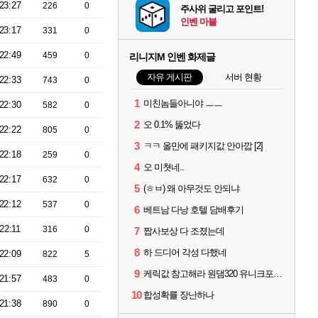
23:27
226
0
주사위 굴리고 포인트!
인벤 마블
23:17
331
0
22:49
459
0
리니지M 인벤 화제글
자유 게시판
서버 현황
22:33
743
0
1
미친놈들아니야 ㅡㅡ
22:30
582
0
2
오 0.1% 뚫었다
22:22
805
0
3
ㅋㅋ 올만에 패키지값 안아깝 [2]
22:18
259
0
4
오 미쳣네..
22:17
632
0
5
(ㅎㅂ) 왜 아무것도 안되냐
22:12
537
0
6
베트남 다낭 호텔 담배후기
22:11
316
0
7
짭사보상 다 조졌는데
8
하 드디어 각성 다했네
22:09
822
5
9
케릭값 참고해라 원댐320 유니크포함 풀 이동악세11 신변신인신성 풀문양5 풀수호성4
21:57
483
0
10
합성확률 장난하나
21:38
890
0