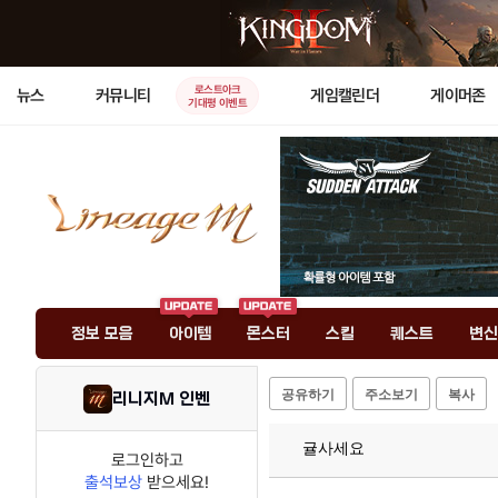
로스트아크
뉴스
커뮤니티
게임캘린더
게이머존
기대평 이벤트
정보 모음
아이템
몬스터
스킬
퀘스트
변신
공유하기
주소보기
복사
리니지M 인벤
귤사세요
로그인하고
출석보상
받으세요!