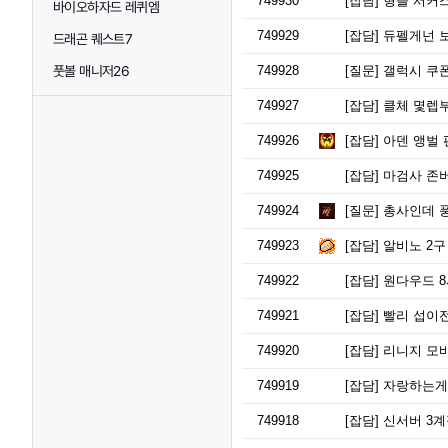
749930
[잡담]
형들 서커스
바이오하자드 레퀴엠
749929
[잡담]
듀펠게넌 보
드래곤 퀘스트7
풋볼 매니저26
749928
[질문]
갤럭시 쿠
749927
[잡담]
클체 몇렙
749926
[잡담]
아덴 앵벌 
749925
[잡담]
마검사 존
749924
[질문]
총사인데 풍
749923
[잡담]
알비노 2구
749922
[잡담]
원다우드 8
749921
[잡담]
빨리 섭이
749920
[잡담]
리니지 모바
749919
[잡담]
자랑하는게 
749918
[잡담]
신서버 3