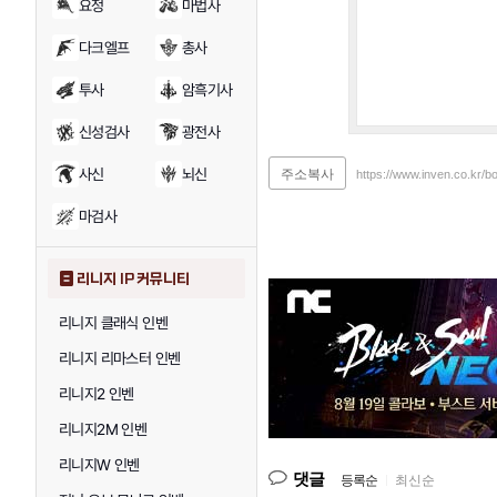
요정
마법사
다크엘프
총사
투사
암흑기사
신성검사
광전사
사신
뇌신
주소복사
https://www.inven.co.kr/
마검사
리니지 IP 커뮤니티
리니지 클래식 인벤
리니지 리마스터 인벤
리니지2 인벤
리니지2M 인벤
리니지W 인벤
댓글
등록순
|
최신순