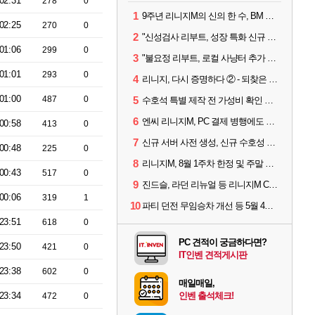
02:31
278
0
1
9주년 리니지M의 신의 한 수, BM 장비 아데나 판매 예고
02:25
270
0
2
"신성검사 리부트, 성장 특화 신규 서버" 리니지M 3월 업데이트 예고
01:06
299
0
3
"불요정 리부트, 로컬 사냥터 추가 예정" 리니지M 9주년 업데이트 예고
01:01
293
0
4
리니지, 다시 증명하다 ② - 되찾은 모바일 왕좌
01:00
487
0
5
수호석 특별 제작 전 가성비 확인 필수! 3월 2주차 업데이트 이슈
6
엔씨 리니지M, PC 결제 병행에도 모바일 '매출 1위' 탈환
00:58
413
0
7
신규 서버 사전 생성, 신규 수호성 추가 등 3월 1주차 업데이트 이슈
00:48
225
0
8
리니지M, 8월 1주차 한정 및 주말 제작 정보
00:43
517
0
9
진드슬, 라던 리뉴얼 등 리니지M ContiNew 업데이트 핵심 요약
00:06
319
1
10
파티 던전 무임승차 개선 등 5월 4주차 업데이트 이슈
23:51
618
0
PC 견적이 궁금하다면?
23:50
421
0
IT인벤 견적게시판
23:38
602
0
매일매일,
23:34
인벤 출석체크!
472
0