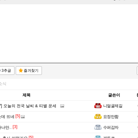
3추글
즐겨찾기
소식
제목
글쓴이
-07] 오늘의 전국 날씨 & 띠별 운세
니얼굴제길
[5]
는데 뜨네
요정만함
[3]
나만..
수퍼감자
[5]