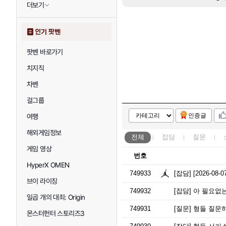
더보기
인기 팟벤
팟벤 바로가기
치지직
차벤
걸그룹
인증글
여행
해외게임정보
전체
잡담
질문
게임 영상
번호
HyperX OMEN
749933
[잡담]
[2026-08
브이 라이징
749932
[잡담]
아 필요없
일곱 개의 대죄: Origin
749931
[질문]
형들 질문하
몬스터헌터 스토리즈3