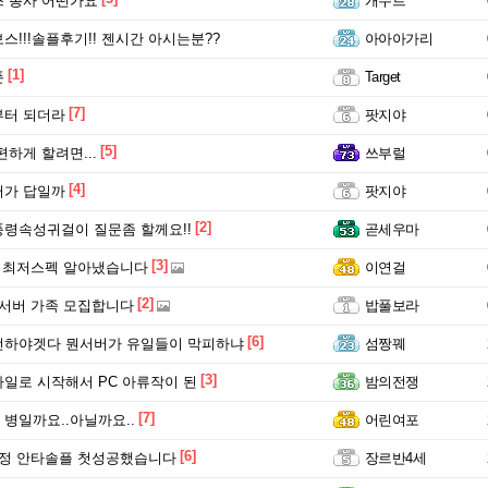
 총사 어떤가요
개두르
스!!!솔플후기!! 젠시간 아시는분??
아아아가리
[1]
폰
Target
[7]
부터 되더라
팟지야
[5]
편하게 할려면...
쓰부럴
[4]
버가 답일까
팟지야
[2]
령속성귀걸이 질문좀 할께요!!
곧세우마
[3]
 최저스펙 알아냈습니다
이연걸
[2]
서버 가족 모집합니다
밥풀보라
[6]
전하야겟다 뭔서버가 유일들이 막피하냐
섬짱꿰
[3]
일로 시작해서 PC 아류작이 된
밤의전쟁
[7]
병일까요..아닐까요..
어린여포
[6]
계정 안타솔플 첫성공했습니다
장르반4세