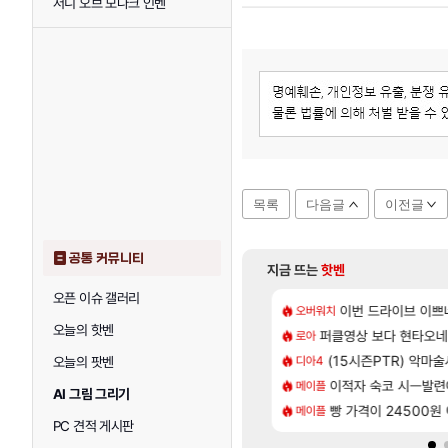
저니 오브 모나크 인벤
목록
다음글
이전글
공통 커뮤니티
지금 뜨는
핫벤
오픈 이슈 갤러리
[82]
의 후기
 길찾기/지도 공략 (1 ~ 12장)
7년만에 가족여행을
이번 드라이브 이쁘
오버워치
여행
오늘의 핫벤
[13]
척하고 간다
컷 만화 | 야간 보초는 너무 힘들어
퍼클영상 보다 현타오네
「에린」 컨셉 포스
로아
아스오라
[35]
 찐 투력컷
스트 때는 로비에 온라인 기능이 있는데
(15시즌PTR) 악마
쿠를 먼저 보내서 
디아4
비스트
오늘의 팟벤
[76]
사용 17번 터짐
2판 ‘몬헌 와일즈’, 30~40fps 목표 추정
이적자 숙코 시ㅡ발련
리싱크드 1.06 패
메이플
리싱크드
AI 그림 그리기
[118]
나이트메어 TOP 10 직업별 분포
 오브 리인카네이션 오픈 트레일러
빵 가격이 24500원 이
비스트 오브 리인
메이플
비스트
PC 견적 게시판