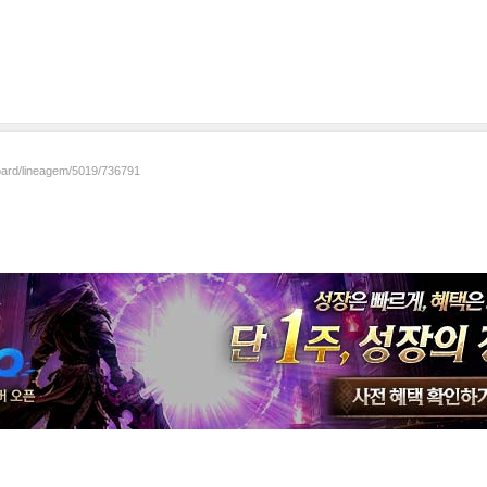
board/lineagem/5019/736791