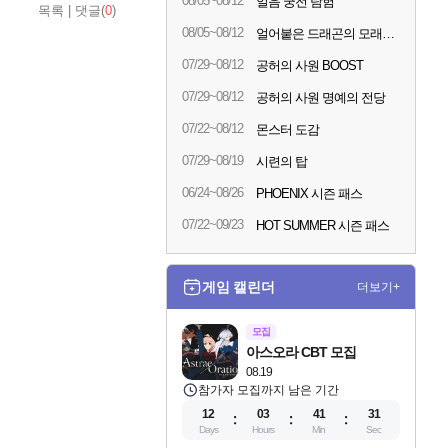
08/05~08/12
얼음 궁전 탐험
목록
|
댓글(
0
)
08/05~08/12
얼어붙은 드래곤의 모래시계
07/29~08/12
공허의 사원 BOOST
07/29~08/12
공허의 사원 명예의 전당
07/22~08/12
몬스터 도감
07/29~08/19
시련의 탑
06/24~08/26
PHOENIX 시즌 패스
07/22~09/23
HOT SUMMER 시즌 패스
게임 캘린더
더보기+
모집
아스오라 CBT 모집
08.19
참가자 모집까지 남은 기간
12
03
41
30
Days
Hours
Min
Sec