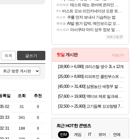
테스트 때는 로비에 온라인 기능이 있는데
리밋제로
비스트 오브 리인카네이션 오픈 트레일러
PV
쿠를 먼저 보내서 기습하는 법
비스트
AI발 원가 압박, 메인보드값 오르나
해외겜
아사쿠라 마이 성우 정보 및 주요 필모
아스오라
새로고침
핫딜
게시판
더보기+
목록
글쓰기
[18,900 -> 6,090] 크리스탈 생수 2L x 12개
[25,000 -> 8,900] 리피트인 클린부스트 주방세제 1L x 2개
[45,000 -> 31,400] 삼원농산 새청무 쌀 상등급 10kg
등록일
조회
추천
[57,600 -> 19,900] 액티브 제로 밀크쉐이크 250ml x 18개
[32,500 -> 25,900] 고기듬뿍 꼬꼬랑땡 700g x 3개
05:02
31
0
03:33
341
0
최근 HOT한 콘텐츠
02:31
188
0
린M
게임
IT
유머
연예