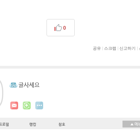
0
공유
스크랩
신고하기
귤사세요
프로필
랭킹
칭호