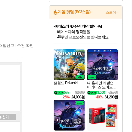
게임 핫딜 (PC/스팀)
스토어+
베데스다 40주년 기념 할인 중!
베데스다의 명작들을
40주년 프로모션으로 만나보세요!
인벤게임즈 8월 특별 할인!
드래곤소드: 어웨이크닝 입점!
문명 7 특별 할인!
귀무자: 검의 길 예약 판매 중!
비스트 오브 리인카네이션 정식 출시!
커세어 코브 출시 기념 할인!
더 렐릭 퍼스트 가디언 정식 출시
마블 투혼 파이팅 소울즈 예약 판매 중!
캡콤 프렌차이즈 할인 진행 중!
캡콤 일부 상품 상시 할인
스타워즈 은하계 레이서
로블록스 기프트 카드 공식 입점
스팸신고
추천 확인
인기 퍼블리셔 모음!
스팀으로 만나는 드래곤소드!
조선&고려 DLC 출시 예정
10% 할인과
게임프릭 신작 IP
해적'섬'을 발전시키자!
설화x하드코어 액션!
마블 히어로 총 출동&화려한 격투!
몬헌, 바하 등 인기 IP를
몬헌 와일즈 & 드래곤즈 도그마2
인벤게임즈에서 10% 추가 적립
Robux를 가장 안전하고
최대 90% 할인가를 만나보세요!
네이버혜택과 함께 만나보세요!
50%할인&추가 적립까지!
이니&베니 혜택까지!
네이버 혜택가와 함께 예약하세요!
할인&네이버혜택으로 만나보세요!
네이버페이 혜택과 만나보세요!
네이버 포인트 혜택까지!
할인가에 만나보세요!
일부 에디션 상시 할인!
혜택으로 예약 판매 중
편안하게 충전하세요
팰월드 Palworld
나 혼자만 레벨업
어라이즈 오버드라
이브 디럭스 에디션
5%
32,000
3,000
52,000
Solo Leveling Arise
25%
24,000원
40%
31,200원
Overdrive Deluxe Edi
tion