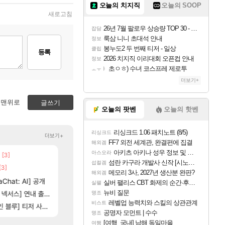
오늘의 치지직
오늘의 SOOP
새로고침
26년 7월 팔로우 상승량 TOP 30 - 월간 치지직
잡담
룩삼 니니 초대석 안내
정보
봉누도2 두 번째 티저 - 일상
클립
등록
2026 치지직 이리대회 오픈컵 안내
정보
초ㅇㅎ) 수녀 코스프레 제로투
ㅗㅜㅑ
더보기+
맨위로
글쓰기
오늘의 팟벤
오늘의 핫벤
리싱크드 1.06 패치노트 (8/5)
리싱크드
더보기+
FF7 외전 세계관, 완결편에 집결
해외겜
아키츠 아키나 성우 정보 및 주요 필모
아스오라
[3]
[82]
빵값 문의 후기
챕터별 길찾기/지도 공략 (1 ~ 12장)
메이플
비스트
섬란 카구라 개발사 신작 [시노비 넥서스] 연내 출시 예정
섭컬겜
[3]
[13]
야동 투척하고 간다
4컷 만화 | 야간 보초는 너무 힘들어
LoL
아주프로
메모리 3사, 2027년 생산분 완판?
해외겜
16]
[35]
Chat: AI] 공개
벨가 하드 찐 투력컷
테스트 때는 로비에 온라인 기능이 있는데
로아
리밋제로
실버 팰리스 CBT 화제의 순간·후기 모음
실팰
[101]
[76]
뉴비 질문
제나 ㄷㄷ
스] 연내 출시 예정
레테 재사용 17번 터짐
스위치2판 ‘몬헌 와일즈’, 30~40fps 목표 추
메이플
해외겜
명조
레벨업 능력치와 스킬의 상관관계
비스트
[118]
] 티저 사이트 오픈
벨가르딘 나이트메어 TOP 10 직업별 분포
비스트 오브 리인카네이션 오픈 트레일러
로아
PV
공명자 모먼트 | 수수
명조
[여행_국내] 남해 독일마을
여행