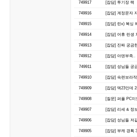
749917
[잡담]
투기장 랙
749916
[잡담]
계정문자 자꾸
749915
[잡담]
린x) 복싱 
749914
[잡담]
어휴 린생
749913
[잡담]
진짜 궁금
749912
[잡담]
아덴부족..
749911
[잡담]
성님들 궁
749910
[잡담]
숙련보라작
749909
[잡담]
덱23인데 
749908
[질문]
퍼플 PC미
749907
[잡담]
리세 & 정
749906
[잡담]
성님들 저
749905
[잡담]
부캐 경획 3