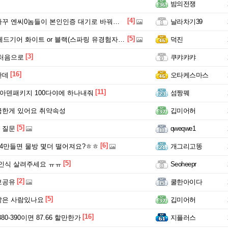
밤의전쟁
[4]
 엔씨0놈들이 본인인증 대기로 바꿔두네요.
날라차기39
[5]
헤드기어 화이트 or 블랙(스파링 유경험자만)
덕진
[3]
 처음으로
쿠캬캬캬
[16]
한데
오타케스마스
[11]
 아덴패키지 100다야에 하나내줘
섬짱꿰
금한게 있어요 취약속성
깁미어허
[5]
 질문
qweqwe1
[6]
24만들면 물방 몇더 떨어져요?ㅎㅎ
개그리고똥
[5]
인식 살려주세요 ㅠㅠ
Seoheepr
[2]
보공유
쿨한아이다
[5]
같은 사람있나요
깁미어허
[16]
80-390이면 87.66 할만한가
지플러스