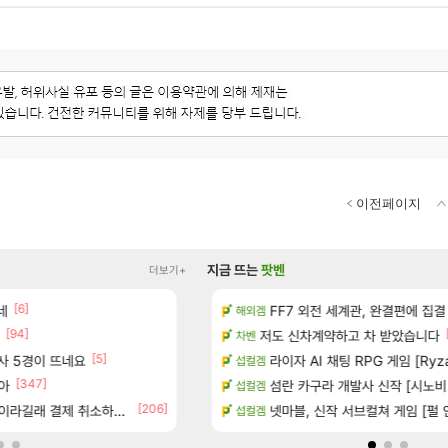
이전페이지
지금 뜨는
팟벤
더보기+
[6]
[1]
[45]
 다녀왔습니다.
네
너넨 대난 함부로 가지 마라..
FF7 외전 세계관, 완결편에 집결
로아
해외겜
[94]
[6]
터 공개
Ssf 정의를 내려 버린 디시인
저도 신차계약하고 차 받았습니다
디아4
차벤
[5]
[1
술사 5경이 뜨네요
기습하는 법
게이머라면 필수로 알아야 할 것
라이자 AI 채팅 RPG 게임 [Ryza
메이플
섭컬겜
[347]
아
치노트 (8/5)
100:8 보다 효율이 좋은 상향된 아
섬란 카구라 개발사 신작 [시노비 넥서
로아
섭컬겜
[206]
[137]
라길래 결제 취소하고 나왔다
카네이션 정보/공략글 모음
우리 나라의 주적은??
넷마블, 신작 서브컬쳐 게임 [펄 인 블루
메이플
섭컬겜