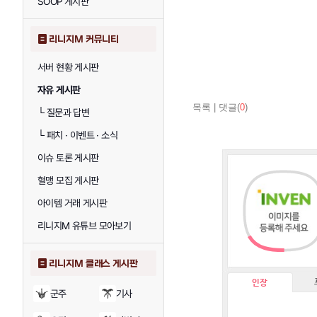
SOOP 게시판
리니지M 커뮤니티
서버 현황 게시판
자유 게시판
목록
|
댓글(
0
)
└
질문과 답변
└
패치 · 이벤트 · 소식
이슈 토론 게시판
혈맹 모집 게시판
아이템 거래 게시판
리니지M 유튜브 모아보기
리니지M 클래스 게시판
인장
군주
기사