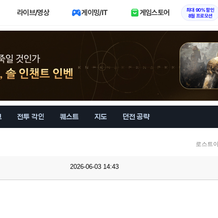
최대 90% 할인
라이브/영상
게이밍/IT
게임스토어
8월 프로모션
브
전투 각인
퀘스트
지도
던전 공략
로스트아
2026-06-03 14:43