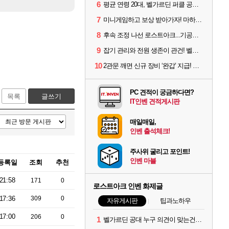
6
평균 연령 20대, 벨가르딘 퍼클 공대 '영로티'를 만나다
7
미니게임하고 보상 받아가자! 마하라카 썸머 캠프 할 일은?
8
후속 조정 나선 로스트아크...기공사, 차원술사 하향
9
잡기 관리와 전원 생존이 관건! 벨가르딘 유물 칭호 획득방법 정리
10
2관문 깨면 신규 장비 ‘완갑’ 지급! 그림자 레이드 벨가르딘 공개
PC 견적이 궁금하다면?
목록
글쓰기
IT인벤 견적게시판
매일매일,
인벤 출석체크!
주사위 굴리고 포인트!
인벤 마블
등록일
조회
추천
21:58
171
0
로스트아크 인벤 화제글
17:36
309
0
자유게시판
팁과노하우
17:00
206
0
1
벨가르딘 공대 누구 의견이 맞는건지...