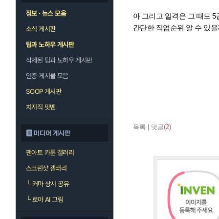
정보 · 뉴스 모음
아 그리고 일격은 그 때도 
간단한 직업순위 알 수 있
소식 게시판
팁과 노하우 게시판
삭제된 팁과 노하우 게시판
인증 게시물 모음
SOOP 게시판
치지직 팟벤
목록
|
댓글(
2
)
미디어 게시판
팬아트 카툰 갤러리
스크린샷 갤러리
└
커마 상시 공유
└
로아 AI 그림