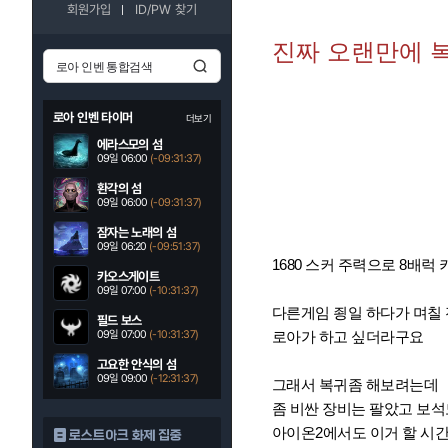
회원가입
ID/PW 찾기
진짜 오랜만에 복귀
로아 인벤 타이머
더보기
에라스모의 섬
09일 06:00
(-09:31:36)
환각의 섬
09일 06:00
(-09:31:36)
잠자는 노래의 섬
09일 06:20
(-09:51:36)
1680 스커 주력으로 8배
카오스게이트
09일 07:00
(-10:31:36)
다른게임 죙일 하다가 며칠 
필드 보스
09일 07:00
(-10:31:36)
로아가 하고 싶더라구요
고요한 안식의 섬
09일 09:00
(-12:31:36)
그래서 복귀좀 해보려는데
좀 비싼 장비는 팔았고 보석
아이온2에서도 이거 할 시간
로스트아크 화제 집중