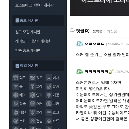
로스트아크 바란다 게시판
홍보 게시판
(2)
댓글
등록순
|
최신순
길드 모집 게시판
레이드 파티찾기 게시판
ㅇㄹㅇㄹㄷ
(2026-06-03 18:
방송 홍보 게시판
스커 쎔 순위는 소울 알카 인파
직업 게시판
크크크크크크
(2026-06-
디트
워로
버서
스커본캐로서 말해주자면
홀나
슬레
발키
여전히 병신입니다.
쉬운레이드에서는 상위권인
배마
인파
기공
어려운레이드가면 일격은 개
창술
스커
브커
아직도 좆같은 구조 그대로 간
데헌
블래
호크
카멘이나 뭐 이런 수능레이드
서 좋은 상황이긴한데 결국은
스카
건슬
바드