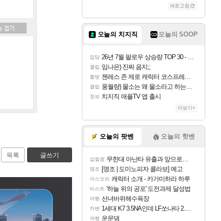
새로고침
오늘의 치지직
오늘의 SOOP
26년 7월 팔로우 상승량 TOP 30 - 월간 치지직
잡담
임나은) 진짜 음지;;
클립
젠레스 존 제로 캐릭터 코스프레한 꽁주
짤방
풍월량) 물소는 왜 물소라고 하는거야? 아! 그만 ㅋㅋ 알았어 ㅋㅋ
클립
치지직 애플TV 앱 출시
정보
더보기+
오늘의 팟벤
오늘의 핫벤
목록
글쓰기
무한대 아난타 유출과 앞으로의 예상 (루머)
섭컬겜
[명조 | 도미노피자 콜라보] 예고
명조
캐릭터 소개 - 카가미하라 하루
아스오라
'하늘 위의 공포' 도전과제 달성법
비스트
선녀바위해수욕장
여행
1세대 K7 3.5NA인데 LF쏘나타 2.0NA 기변하면 유류비 절약이 얼마나 될까요..?
차벤
운문댐
여행