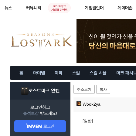
로스트아크
뉴스
커뮤니티
게임캘린더
게이머존
기대평 이벤트
홈
아이템
제작
스킬
스킬 시뮬
아크 패시
주소보기
복사
로스트아크 인벤
Wook2ya
로그인하고
출석보상
받으세요!
[일반]
로그인