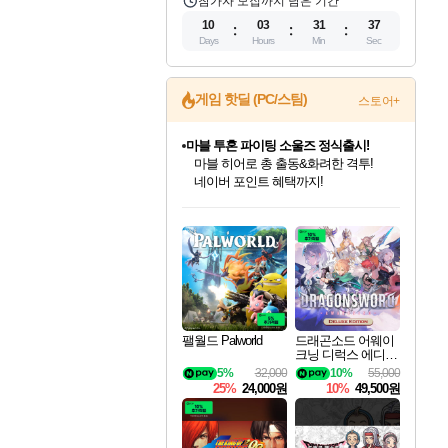
참가자 모집까지 남은 기간
10
03
31
35
Days
Hours
Min
Sec
게임 핫딜 (PC/스팀)
스토어+
마블 투혼 파이팅 소울즈 정식출시!
마블 히어로 총 출동&화려한 격투!
네이버 포인트 혜택까지!
인벤게임즈 8월 특별 할인!
드래곤소드: 어웨이크닝 입점!
문명 7 특별 할인!
귀무자: 검의 길 예약 판매 중!
비스트 오브 리인카네이션 정식 출시!
커세어 코브 출시 기념 할인!
더 렐릭 퍼스트 가디언 정식 출시
베데스다 40주년 기념 할인 중!
캡콤 프렌차이즈 할인 진행 중!
캡콤 일부 상품 상시 할인
스타워즈 은하계 레이서
로블록스 기프트 카드 공식 입점
인기 퍼블리셔 모음!
스팀으로 만나는 드래곤소드!
조선&고려 DLC 출시 예정
10% 할인과
게임프릭 신작 IP
해적'섬'을 발전시키자!
설화x하드코어 액션!
베데스다의 명작들을
몬헌, 바하 등 인기 IP를
몬헌 와일즈 & 드래곤즈 도그마2
인벤게임즈에서 10% 추가 적립
Robux를 가장 안전하고
최대 90% 할인가를 만나보세요!
네이버혜택과 함께 만나보세요!
50%할인&추가 적립까지!
이니&베니 혜택까지!
네이버 혜택가와 함께 예약하세요!
할인&네이버혜택으로 만나보세요!
네이버페이 혜택과 만나보세요!
40주년 프로모션으로 만나보세요!
할인가에 만나보세요!
일부 에디션 상시 할인!
혜택으로 예약 판매 중
편안하게 충전하세요
팰월드 Palworld
드래곤소드 어웨이
크닝 디럭스 에디션
DragonSword Awake
5%
32,000
10%
55,000
ning Deluxe Edition
25%
24,000원
10%
49,500원