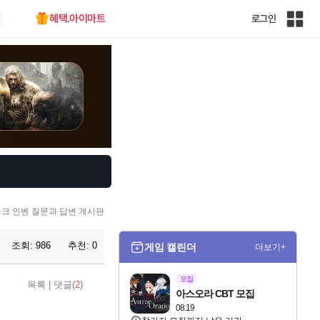
혜택.아이마트
로그인
인
벤
전
체
사
이
트
맵
크 인벤 질문과 답변 게시판
조회:
986
추천:
0
게임 캘린더
더보기+
모집
목록
|
댓글(
2
)
아스오라 CBT 모집
08.19