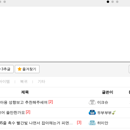
3추글
즐겨찾기
아이템
복귀
기타
제목
글쓴이
[2]
아용 성향보고 추천해주세여
이크슈
[2]
코어 쓸만한가요
두부부부
[3]
5줄 촉수 빨간빛 나면서 잡아채는거 피면도 무시함?
히이안