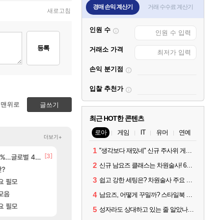
경매 손익 계산기
거래 수수료 계산기
새로고침
인원 수
등록
거래소 가격
손익 분기점
입찰 추천가
맨위로
글쓰기
최근 HOT한 콘텐츠
로아
게임
IT
유머
연예
더보기+
1
"생각보다 재밌네" 신규 주사위 게임 티카투카 호평
[151]
[3]
[174]
ㅋㅋㅋ
글로벌 4위로 부상
분내학개론
선녀바위해수욕장
메이플
여행
2
신규 남요즈 클래스는 차원술사! 6월 20일 로아온 썸머 정리
[64]
판?
ㅇㅂ ) 재밌게 까네
8월 28일 넷플릭스에서 예고편 공개 예정
메이플
GTA6
3
쉽고 강한 세팅은? 차원술사 주요 빌드와 스킬 코드
[8]
[1]
[20]
 인간 있던데
요 필모
아반테 2.0 자연흡기?
아이온2 글로벌서버 해외 유저 반응
아이온2
차벤
[15]
모음
페이커가 미리 알려준 방출순서 ㄷㄷㄷㄷ
카가미하라 하루 성우 정보 및 주요 필모
LoL
아스오라
4
남요즈, 어떻게 꾸밀까? 스타일북 인기 차원술사 커스터마이즈
[141]
[11]
ㅋㅋ
요 필모
이 맛에 주말던전 돔
모든 엘리트 골렘 위치 공략 (30개) - 방랑 결
리니지M
비스트
5
성자라도 상대하고 있는 줄 알았나? 벨가르딘 이모저모