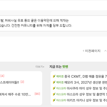
이전페이지
지금 뜨는
팟벤
더보기+
[4]
드 아이템 획득 위치 공략 (89개)
태극기 또 거꾸로 해놨네 미친것들 
중국 CXMT, D램 매출 점유율 7%…
메이플
해외겜
[2]
[17]
스프레이어들!!
위치 공략 (36개) - 미식가 도전과제
오만9층 주긴주는군요?
메모리 3사, 2027년 생산분 완
리니지M
해외겜
과 앞으로의 예상 (루머)
아이템매니아에 골드팔아 월 2천만원 넘게 버는
아사쿠라 마이 성우 정보 및 주
와우
아스오라
[90]
[23]
주 수로 10만점 치고있으면 ㅋㅋ
- 서리화신의 분노 티저
와 와 와 이게 나에게도?
아스오라 성우 정보 및 출연작 
리니지M
아스오라
행…테이크투 “내부 예상 크게 넘어”
애초에 홀딩저가가 짜치는게 이거임 
아키츠 아키나 성우 정보 및 주
로아
아스오라