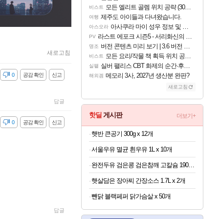
모든 엘리트 골렘 위치 공략 (30개) - 방랑 결투가
비스트
제주도 아이들과 다녀왔습니다.
여행
아사쿠라 마이 성우 정보 및 주요 필모
아스오라
라스트 에포크 시즌5 - 서리화신의 분노 티저
PV
버전 콘텐츠 미리 보기 | 3.6 버전 「신기루 속 등불 그림자, 속세에 깃든 검의 결심」이 8월 20일에 업데이트됩니다!
명조
새로고침
모든 요리/작물 책 획득 위치 공략 (36개) - 미식가 도전과제
비스트
실버 팰리스 CBT 화제의 순간·후기 모음
실팰
감
0
공감 확인
신고
메모리 3사, 2027년 생산분 완판?
해외겜
새로고침
답글
핫딜
게시판
더보기+
감
0
공감 확인
신고
햇반 큰공기 300g x 12개
서울우유 멸균 흰우유 1L x 10개
완전두유 검은콩 검은참깨 고칼슘 190ml x 60개
햇살담은 장아찌 간장소스 1.7L x 2개
뺀닭 블랙페퍼 닭가슴살 x 50개
답글