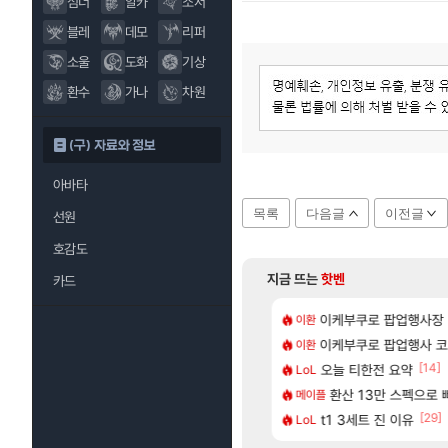
섬너
알카
소서
블레
데모
리퍼
소울
도화
기상
환수
가나
차원
(구) 자료와 정보
아바타
목록
다음글
이전글
선원
호감도
지금 뜨는
핫벤
카드
[174]
개론
위해수욕장
이케부쿠로 팝업행사장
모든 바우에라 업그레이
이환
비스트
[64]
 재밌게 까네
 28일 넷플릭스에서 예고편 공개 예정
이케부쿠로 팝업행사 코
모든 요리/작물 책 획득 
이환
비스트
[1]
[20]
[14]
2.0 자연흡기?
2 글로벌서버 해외 유저 반응
오늘 티한전 요약
무한대 아난타 유출
LoL
섭컬겜
[15]
 미리 알려준 방출순서 ㄷㄷㄷㄷ
가미하라 하루 성우 정보 및 주요 필모
환산 13만 스펙으로 삐져서 매
라스트 에포크 시즌5 
메이플
PV
[11]
[29]
에 주말던전 돔
엘리트 골렘 위치 공략 (30개) - 방랑 결투가
t1 3세트 진 이유
‘GTA 6’ 예판 흥
LoL
해외겜