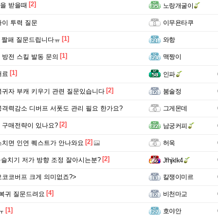
[2]
을 받을때
노랑개굴이
이 투력 질문
이무욘타쿠
[1]
줄 짤패 질문드립니다ㅠ
와항
[1]
방전 스킬 발동 문의
맥짱이
[1]
재료
인파
[2]
귀자 부캐 키우기 관련 질문있습니다
붐술정
격력감소 디버프 서폿도 관리 필요 한가요?
그게몬데
[2]
 구매전략이 있나요?
남궁커피
[2]
치면 인연 퀘스트가 안나와요
허욱
[2]
구슬치기 저가 방향 조정 잘아시는분?
Jfhjklk4
코코버프 크게 의미없죠?>
칼쟁이미르
[4]
릭 복귀 질문드려요
비천마교
[1]
ㅠ
호야안