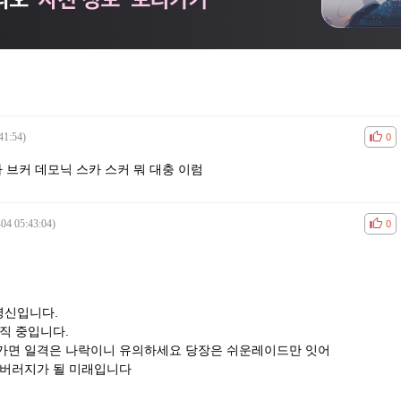
41:54)
공감
비공
0
 브커 데모닉 스카 스커 뭐 대충 이럼
04 05:43:04)
공감
비공
0
데
병신입니다.
직 중입니다.
가면 일격은 나락이니 유의하세요 당장은 쉬운레이드만 잇어
 버러지가 될 미래입니다