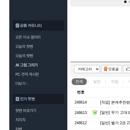
공통 커뮤니티
오픈 이슈 갤러리
오늘의 핫벤
오늘의 팟벤
AI 그림 그리기
인증글
PC 견적 게시판
전체
일반
직업
더보기
번호
인기 팟벤
248614
[직업]
본캐추천받
팟벤 바로가기
[일반]
무기 고대
248613
치지직
248612
[일반]
벨가 2관 23
차벤