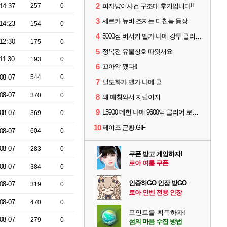
2
14:37
257
0
피자냥이사건 구조대 후기입니다!!
3
세르카 뉴비 조지는 미친놈 등장
14:23
154
0
4
5000점 버서커 벨가 나메 강투 클리어 (평균 로펙 5900점)
12:30
175
0
5
정복전 유물칭호 따왓서요
11:30
193
0
6
끄아악 깼다!!
08-07
544
0
7
딜도화가 벨가 나메 클
08-07
370
0
8
왜 매칭와서 지랄이지
9
L5900 데헌 나메 9600억 클리어 로펙 평균 6300파티
08-07
369
0
10
페이즈 근황.GIF
08-07
604
0
08-07
283
0
쿠폰 받고 게임하자!
로아 여름 쿠폰
08-07
384
0
인증하GO 인장 받GO
08-07
319
0
로아 인벤 전용 인장
08-07
470
0
포인트를 획득하자!
08-07
279
0
섬의 마음 수집 방법