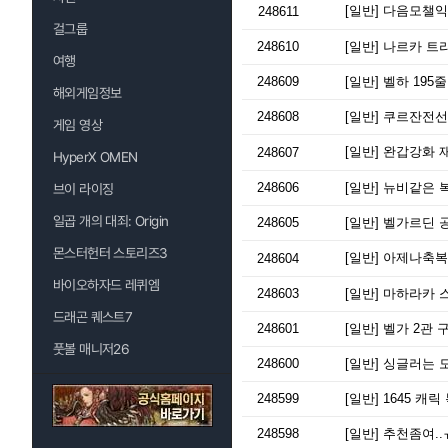
[일반]
다음모챌익
248611
걸그룹
248610
[일반]
나르카 트라
여행
248609
[일반]
벨하 195
해외게임정보
248608
[일반]
쿠르잔전선 
게임 영상
[일반]
완갑강화 
248607
HyperX OMEN
248606
[일반]
뉴비같은 복
브이 라이징
일곱 개의 대죄: Origin
248605
[일반]
벨가르딘 공
몬스터헌터 스토리즈3
[일반]
아제나축복
248604
바이오하자드 레퀴엠
248603
[일반]
마하라카 스
드래곤 퀘스트7
248601
[일반]
벨가 2관 
풋볼 매니저26
248600
[일반]
싱글러는 모
248599
[일반]
1645 캐
248598
[일반]
추천좀여..