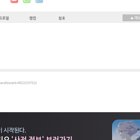
프로필
랭킹
칭호
oard/lostark/4822/247511