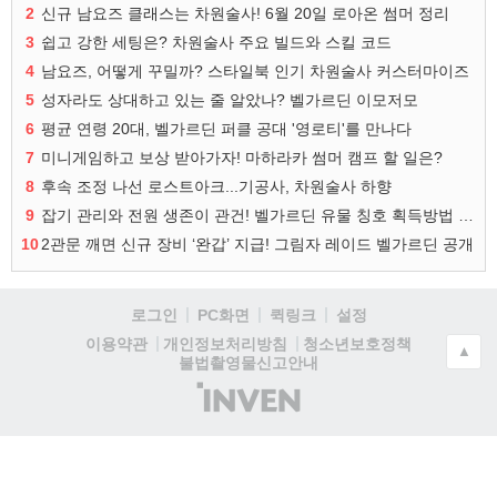
2
신규 남요즈 클래스는 차원술사! 6월 20일 로아온 썸머 정리
3
쉽고 강한 세팅은? 차원술사 주요 빌드와 스킬 코드
4
남요즈, 어떻게 꾸밀까? 스타일북 인기 차원술사 커스터마이즈
5
성자라도 상대하고 있는 줄 알았나? 벨가르딘 이모저모
6
평균 연령 20대, 벨가르딘 퍼클 공대 '영로티'를 만나다
7
미니게임하고 보상 받아가자! 마하라카 썸머 캠프 할 일은?
8
후속 조정 나선 로스트아크...기공사, 차원술사 하향
9
잡기 관리와 전원 생존이 관건! 벨가르딘 유물 칭호 획득방법 정리
10
2관문 깨면 신규 장비 ‘완갑’ 지급! 그림자 레이드 벨가르딘 공개
로그인
PC화면
퀵링크
설정
청소년보호정책
이용약관
개인정보처리방침
▲
불법촬영물신고안내
(주)
인
벤