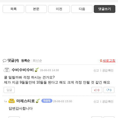
목록
본문
이전
다음
댓글쓰기
댓글
(4)
등록순
|
최신순
새로고침
수비수비수비
26-06-03 14:30
신고
|
공감 확인
쿨 밀릴까봐 걱정 하시는 건가요?
제가 지금 9둘둘인데 10둘둘 된다고 해도 크게 걱정 안될 것 같긴 해요
답글
0
0
마제스티로
26-06-03 15:00
신고
|
공감 확인
답변감사합니다