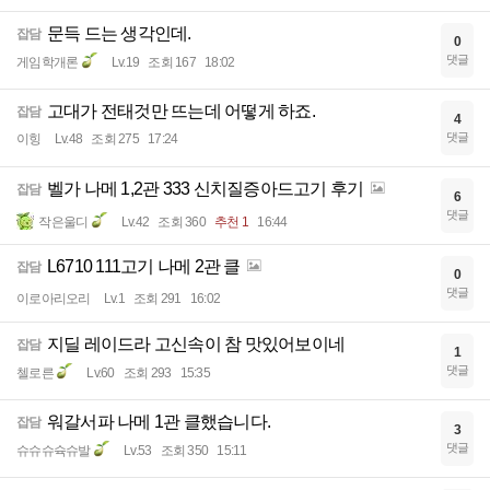
문득 드는 생각인데.
잡담
0
댓글
게임학개론
Lv.19
조회 167
18:02
고대가 전태것만 뜨는데 어떻게 하죠.
잡담
4
댓글
이힝
Lv.48
조회 275
17:24
벨가 나메 1,2관 333 신치질증아드고기 후기
잡담
6
댓글
작은울디
Lv.42
조회 360
추천 1
16:44
L6710 111고기 나메 2관 클
잡담
0
댓글
이로아리오리
Lv.1
조회 291
16:02
지딜 레이드라 고신속이 참 맛있어보이네
잡담
1
댓글
첼로른
Lv.60
조회 293
15:35
워갈서파 나메 1관 클했습니다.
잡담
3
댓글
슈슈슈슉슈발
Lv.53
조회 350
15:11