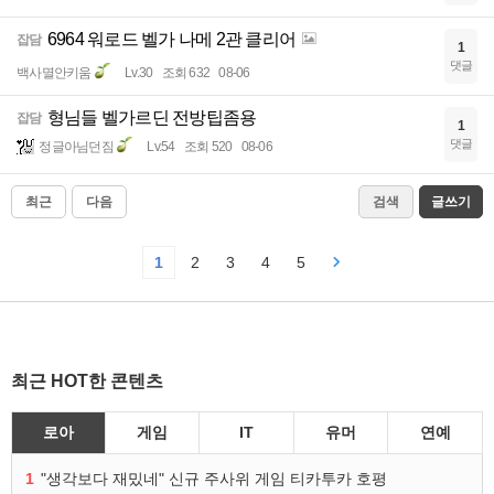
6964 워로드 벨가 나메 2관 클리어
잡담
1
댓글
백사멸안키움
Lv.30
조회 632
08-06
형님들 벨가르딘 전방팁좀용
잡담
1
댓글
정글아님던짐
Lv.54
조회 520
08-06
최근
다음
검색
글쓰기
1
2
3
4
5
최근 HOT한 콘텐츠
로아
게임
IT
유머
연예
1
"생각보다 재밌네" 신규 주사위 게임 티카투카 호평