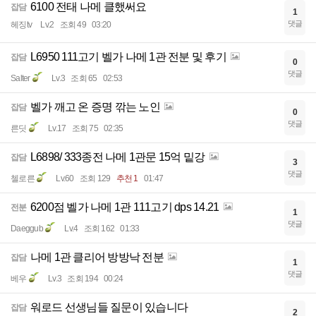
6100 전태 나메 클했써요
잡담
1
댓글
헤징tv
Lv.2
조회 49
03:20
L6950 111고기 벨가 나메 1관 전분 및 후기
잡담
0
댓글
Salter
Lv.3
조회 65
02:53
벨가 깨고 온 증명 깎는 노인
잡담
0
댓글
른딧
Lv.17
조회 75
02:35
L6898/ 333종전 나메 1관문 15억 밑강
잡담
3
댓글
첼로른
Lv.60
조회 129
추천 1
01:47
6200점 벨가 나메 1관 111고기 dps 14.21
전분
1
댓글
Daeggub
Lv.4
조회 162
01:33
나메 1관 클리어 방방낙 전분
잡담
1
댓글
베우
Lv.3
조회 194
00:24
워로드 선생님들 질문이 있습니다
잡담
2