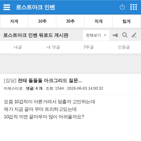
로스트아크
인벤
자게
10추
30추
직게
팁게
로스트아크 인벤 워로드 게시판
전체보기
공
검
글
지
색
내글
내 댓글
3추글
인증글
on/off
쓰
기
[잡담]
전태 돌돌돌 아크그리드 질문...
마제스티로
댓글: 4 개
조회:
1544
2026-06-03 14:00:32
요즘 10겁작이 아른거려서 맞출까 고민하는데
제가 지금 끝마 무마 트리하고있는데
10겁작 끼면 끝마무마 많이 어려울까요?