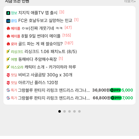
지금 뜨는 인벤
더보기+
[3]
치지직 애플TV 앱 출시
정보
[1]
FC온 호날두보고 실망하는 민교
클립
[47]
ㅇㅂ)진짜 개웃기네 ㅋㅋ
메이플
[155]
8월 9일 썬데이 메이플
메이플
[187]
골드 파는 게 왜 쌀숭이임?
로아
리싱크드 1.06 패치노트 (8/5)
리싱크드
[1]
동해바다 추암해수욕장
여행
캐릭터 소개 - 카가미하라 하루
아스오라
비비고 사골곰탕 300g x 30개
핫딜
아르기닌 플러스 120정
핫딜
그랑블루 판타지 리링크 엔드리스 라그나로크 업그레이드 킷 Granblue Fantasy Relink Endless Ragnarok Upgrade Kit DLC
36,800원
5,000
특가
그랑블루 판타지 리링크 엔드리스 라그나로크 Granblue Fantasy Relink Endless Ragnarok
66,800원
7,000
특가