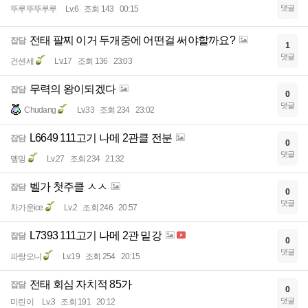
댓글
뚜루뚜뚜루루
Lv.6
조회 143
00:15
전태 팔찌 이거 두개중에 어떤걸 써야할까요?
잡담
1
댓글
건센세
Lv.17
조회 136
23:03
무력의 왕이되겠다
잡담
0
댓글
Chudang
Lv.33
조회 234
23:02
L6649 111고기 나메 2관클 전분
잡담
0
댓글
멮밍
Lv.27
조회 234
21:32
벨가 첫주클 ㅅㅅ
잡담
0
댓글
차가운ice
Lv.2
조회 246
20:57
L7393 111고기 나메 2관 밑강
잡담
0
댓글
파랑오니
Lv.19
조회 254
20:15
전태 회심 자치적 85가
잡담
0
댓글
미린이
Lv.3
조회 191
20:12