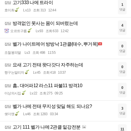
고기333 나메 트라이
잡담
1
댓글
호이촤
Lv.13
조회 313
12:44
방격없인 못사는 몸이 되버렸는데
잡담
4
댓글
오르트구름
Lv.93
조회 633
12:42
벨가 나이트메어 방방낙 1관클(태수, 뿌거목)
잡담
0
댓글
조철봉의딸
Lv.3
조회 498
11:55
요새 고기 전태 왓다갓다 자주하는데
잡담
0
댓글
짱구는말리자
Lv.45
조회 418
10:37
흠.. 대어파12 라스11 파불11 방격10
잡담
0
댓글
이상의시집
Lv.22
조회 275
09:25
벨가 나메 전태 무지성 맞딜 해도 되나요?
잡담
3
댓글
쉣더맨
Lv.46
조회 1283
03:34
고기 111 벨가 나메 2관클 밑강전분
잡담
11