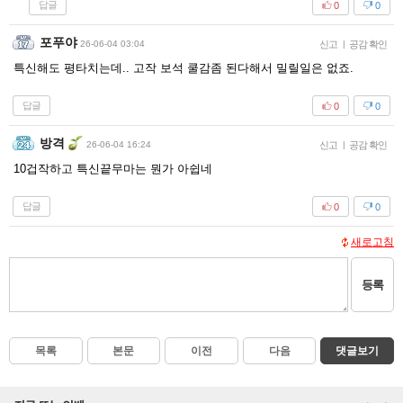
답글
0
0
포푸야
26-06-04 03:04
신고
|
공감 확인
특신해도 평타치는데.. 고작 보석 쿨감좀 된다해서 밀릴일은 없죠.
답글
0
0
방격
26-06-04 16:24
신고
|
공감 확인
10겁작하고 특신끝무마는 뭔가 아쉽네
답글
0
0
새로고침
등록
목록
본문
이전
다음
댓글보기