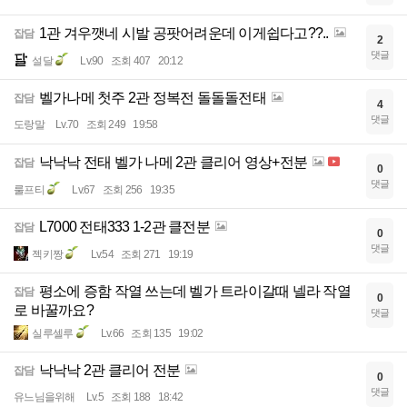
1관 겨우깻네 시발 공팟어려운데 이게쉽다고??..
잡담
2
댓글
설달
Lv.90
조회 407
20:12
벨가나메 첫주 2관 정복전 돌돌돌전태
잡담
4
댓글
도랑말
Lv.70
조회 249
19:58
낙낙낙 전태 벨가 나메 2관 클리어 영상+전분
잡담
0
댓글
룰프티
Lv.67
조회 256
19:35
L7000 전태333 1-2관 클전분
잡담
0
댓글
젝키짱
Lv.54
조회 271
19:19
평소에 증함 작열 쓰는데 벨가 트라이갈때 넬라 작열
잡담
0
로 바꿀까요?
댓글
실루셀루
Lv.66
조회 135
19:02
낙낙낙 2관 클리어 전분
잡담
0
댓글
유느님을위해
Lv.5
조회 188
18:42