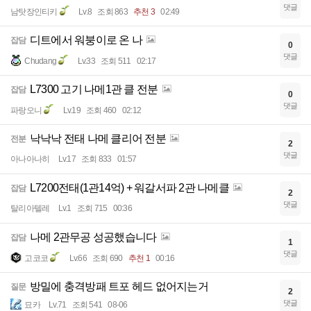
댓글
남탓장인티키
Lv.8
조회 863
추천 3
02:49
디트에서 워붕이로 온 나
잡담
0
댓글
Chudang
Lv.33
조회 511
02:17
L7300 고기 나메1관 클 전분
잡담
0
댓글
파랑오니
Lv.19
조회 460
02:12
낙낙낙 전태 나메 클리어 전분
전분
2
댓글
아나아나히
Lv.17
조회 833
01:57
L7200전태(1관14억) + 워갈서파 2관 나메클
잡담
2
댓글
탈리아텔레
Lv.1
조회 715
00:36
나메 2관무공 성공했습니다
잡담
1
댓글
고코코
Lv.66
조회 690
추천 1
00:16
방밀에 충격방패 트포 헤드 없어지는거
질문
2
댓글
묘카
Lv.71
조회 541
08-06