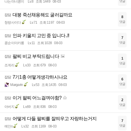
댓글
나는야너콩이
Lv.8
조회 1449
08-03
대붕 죽선채용해도 굴러갈까요
잡담
8
댓글
청량사이다
Lv.71
조회 1197
08-03
인파 키울지 고민 중 입니다..!!
잡담
7
댓글
콩순이마카롱
Lv.11
조회 1028
08-03
팔찌 비교 부탁드립니다
잡담
1
댓글
조계리
Lv.33
조회 679
08-03
7기1충 어떻게생각하시나요
잡담
6
댓글
Margarin
Lv.53
조회 1435
08-03
이거 팔찌 어느걸껴야함?
잡담
2
댓글
아버지
Lv.69
조회 836
08-03
어떻게 다들 팔찌를 잘띄우고 자랑하는거지
잡담
7
댓글
예안s
Lv.32
조회 1169
08-03