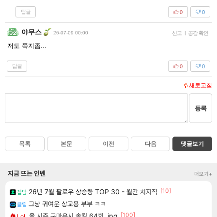
답글
0
0
야무스
26-07-09 00:00
신고
|
공감 확인
저도 쪽지좀...
답글
0
0
새로고침
등록
목록
본문
이전
다음
댓글보기
지금 뜨는 인벤
더보기+
[10]
26년 7월 팔로우 상승량 TOP 30 - 월간 치지직
잡담
그냥 귀여운 상교용 부부 ㅋㅋ
클립
[100]
올 시즌 구마유시 솔킬 64회..jpg
LoL