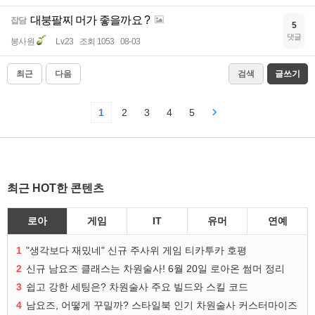
대붕팔찌 머가 좋을까요 ?
잡담
5
댓글
봉사원
Lv.23
조회 1053
08-03
최근
다음
검색
글쓰기
1
2
3
4
5
최근 HOT한 콘텐츠
로아
게임
IT
유머
연예
1
"생각보다 재밌네" 신규 주사위 게임 티카투카 호평
2
신규 남요즈 클래스는 차원술사! 6월 20일 로아온 썸머 정리
3
쉽고 강한 세팅은? 차원술사 주요 빌드와 스킬 코드
4
남요즈, 어떻게 꾸밀까? 스타일북 인기 차원술사 커스터마이즈