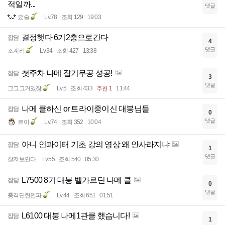
적일까...
댓글
요술
Lv.78
조회 129
19:03
결정햇다 6기2충으로간다
잡담
4
댓글
조계리
Lv.34
조회 427
13:38
첫주차 나메 잡기무공 성공!
잡담
3
댓글
그그그거있잖
Lv.5
조회 433
추천 1
11:44
나메 클하신 or 트라이중이신 대붕님들
잡담
0
댓글
르이
Lv.74
조회 352
10:04
아니 인파이터 기초 강의 영상 왜 안사라지냐
잡담
1
댓글
찰져보인다
Lv.55
조회 540
05:30
L7500 8기 대붕 벨가르딘 나메 클
잡담
0
댓글
충격단련인파
Lv.44
조회 651
01:51
L6100 대붕 나메1관클 했습니다!
잡담
1