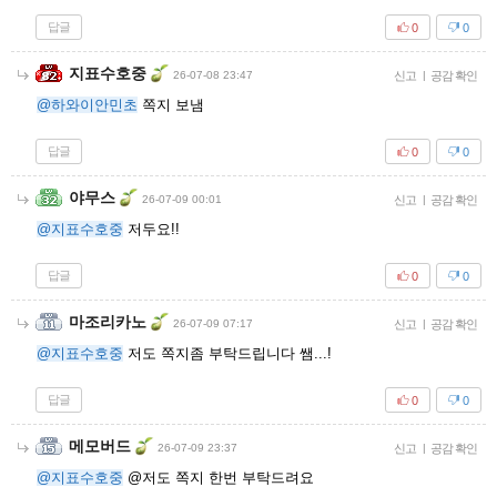
답글
0
0
지표수호중
26-07-08 23:47
신고
|
공감 확인
@하와이안민초
쪽지 보냄
답글
0
0
야무스
26-07-09 00:01
신고
|
공감 확인
@지표수호중
저두요!!
답글
0
0
마조리카노
26-07-09 07:17
신고
|
공감 확인
@지표수호중
저도 쪽지좀 부탁드립니다 쌤...!
답글
0
0
메모버드
26-07-09 23:37
신고
|
공감 확인
@지표수호중
@저도 쪽지 한번 부탁드려요