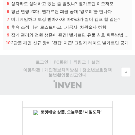
5
성자라도 상대하고 있는 줄 알았나? 벨가르딘 이모저모
6
평균 연령 20대, 벨가르딘 퍼클 공대 '영로티'를 만나다
7
미니게임하고 보상 받아가자! 마하라카 썸머 캠프 할 일은?
8
후속 조정 나선 로스트아크...기공사, 차원술사 하향
9
잡기 관리와 전원 생존이 관건! 벨가르딘 유물 칭호 획득방법 정리
10
2관문 깨면 신규 장비 ‘완갑’ 지급! 그림자 레이드 벨가르딘 공개
로그인
PC화면
퀵링크
설정
청소년보호정책
이용약관
개인정보처리방침
▲
불법촬영물신고안내
(주)
인
벤