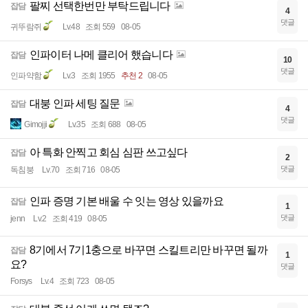
팔찌 선택한번만 부탁드립니다
잡담
4
댓글
귀뚜람쥐
Lv.48
조회 559
08-05
인파이터 나메 클리어 했습니다
잡담
10
댓글
인파약함
Lv.3
조회 1955
추천 2
08-05
대붕 인파 세팅 질문
잡담
4
댓글
Gimojji
Lv.35
조회 688
08-05
아 특화 안찍고 회심 심판 쓰고싶다
잡담
2
댓글
독침붕
Lv.70
조회 716
08-05
인파 증명 기본 배울 수 잇는 영상 있을까요
잡담
1
댓글
jenn
Lv.2
조회 419
08-05
8기에서 7기1충으로 바꾸면 스킬트리만 바꾸면 될까
잡담
1
요?
댓글
Forsys
Lv.4
조회 723
08-05