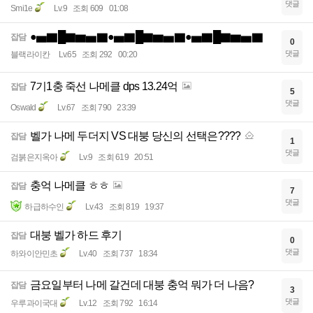
댓글
Smi1e
Lv.9
조회 609
01:08
●▅▇█▇▆▅▇●▅▇█▇▆▅▇●▅▇█▇▆▅▇
잡담
0
댓글
블랙라이칸
Lv.65
조회 292
00:20
7기1충 죽선 나메클 dps 13.24억
잡담
5
댓글
Oswald
Lv.67
조회 790
23:39
벨가 나메 두더지 VS 대붕 당신의 선택은????
잡담
1
댓글
검붉은지옥아
Lv.9
조회 619
20:51
충억 나메클 ㅎㅎ
잡담
7
댓글
하급하수인
Lv.43
조회 819
19:37
대붕 벨가 하드 후기
잡담
0
댓글
하와이안민초
Lv.40
조회 737
18:34
금요일부터 나메 갈건데 대붕 충억 뭐가 더 나음?
잡담
3
댓글
우루과이국대
Lv.12
조회 792
16:14