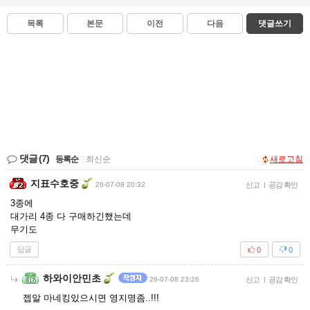
목록
본문
이전
다음
댓글쓰기
댓글
(7)
등록순
|
최신순
새로고침
지표수호중
26-07-08 20:32
신고
|
공감 확인
3종에
대가리 4종 다 구매하긴했는데
무기도
답글
0
0
하와이안민초
26-07-08 23:26
신고
|
공감 확인
젭알 마네킹있으시면 영지명좀..!!!