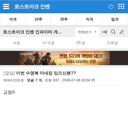
로스트아크
인벤
자게
10추
30추
직게
팁게
로스트아크 인벤 인파이터 게시판
전체보기
공
검
글
지
색
내글
내 댓글
3추글
인증글
on/off
쓰
기
[잡담]
이번 수영복 마네킹 있으신분??
하와이안민초
댓글: 7 개
조회:
837
2026-07-08 20:04:35
급함!!!