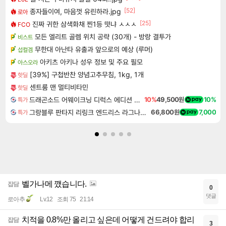
[52]
종자들이여, 마음껏 유린하라.jpg
로아
[25]
진짜 귀한 삼색화채 찐1등 떳냐 ㅅㅅㅅ
FCO
모든 엘리트 골렘 위치 공략 (30개) - 방랑 결투가
비스트
무한대 아난타 유출과 앞으로의 예상 (루머)
섭컬겜
아키츠 아키나 성우 정보 및 주요 필모
아스오라
[39%] 구첩반찬 양념고추무침, 1kg, 1개
핫딜
센트룸 맨 멀티비타민
핫딜
드래곤소드 어웨이크닝 디럭스 에디션 DragonSword Awakening Deluxe Edition
10%
49,500원
10%
특가
그랑블루 판타지 리링크 엔드리스 라그나로크 Granblue Fantasy Relink Endless Ragnarok
66,800원
7,000
특가
벨가나메 깼습니다.
잡담
0
댓글
로아추
Lv.12
조회 75
21:14
치적을 0.8%만 올리고 싶은데 어떻게 건드려야 합리
잡담
3