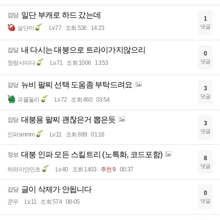
일단 부캐로 하드 갔는데
잡담
1
댓글
설단이
Lv.77
조회 536
14:23
내 다시는 대붕으로 트라이가지않으리
잡담
0
댓글
청량사이다
Lv.71
조회 1006
13:53
뉴비 팔찌 선택 도움좀 부탁드려요
잡담
3
댓글
괴물둘리
Lv.72
조회 460
03:54
대붕용 팔찌 괜찮은거 뽑은듯
잡담
3
댓글
인파smmm
Lv.11
조회 889
01:16
대붕 인파 모든 스킬트리 (노특화, 코드포함)
정보
8
댓글
하와이안민초
Lv.40
조회 1403
추천 9
00:37
글이 삭제가 안됩니다
잡담
0
댓글
쿤우
Lv.11
조회 574
08-05