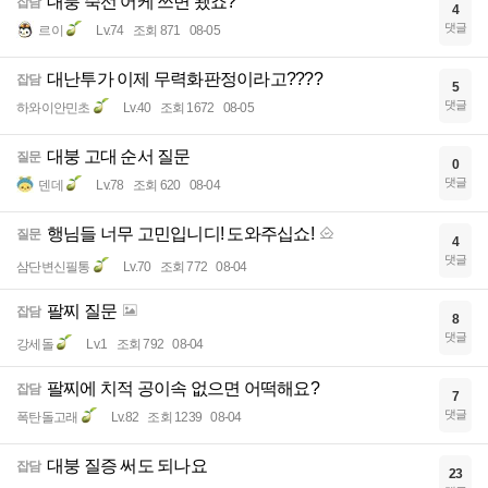
대붕 죽선 어케 쓰면 됐죠?
잡담
4
댓글
르이
Lv.74
조회 871
08-05
대난투가 이제 무력화판정이라고????
잡담
5
댓글
하와이안민초
Lv.40
조회 1672
08-05
대붕 고대 순서 질문
질문
0
댓글
덴데
Lv.78
조회 620
08-04
행님들 너무 고민입니디! 도와주십쇼!
질문
4
댓글
삼단변신필통
Lv.70
조회 772
08-04
팔찌 질문
잡담
8
댓글
강세돌
Lv.1
조회 792
08-04
팔찌에 치적 공이속 없으면 어떡해요?
잡담
7
댓글
폭탄돌고래
Lv.82
조회 1239
08-04
대붕 질증 써도 되나요
잡담
23